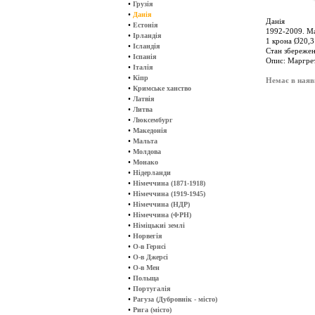
•
Грузія
•
Данія
Данія
•
Естонія
1992-2009. Ма
•
Ірландія
1 крона Ø20,3 
•
Ісландія
Стан збережен
•
Іспанія
Опис: Маргрете
•
Італія
•
Кіпр
Немає в наяв
•
Кримське ханство
•
Латвія
•
Литва
•
Люксембург
•
Македонія
•
Мальта
•
Молдова
•
Монако
•
Нідерланди
•
Німеччина (1871-1918)
•
Німеччина (1919-1945)
•
Німеччина (НДР)
•
Німеччина (ФРН)
•
Німіцькиі землі
•
Норвегія
•
О-в Гернсі
•
О-в Джерсі
•
О-в Мен
•
Польща
•
Португалія
•
Рагуза (Дубровнік - місто)
•
Рига (місто)