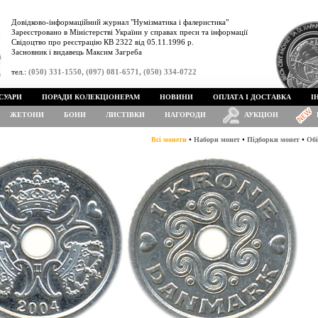
Довідково-інформаційний журнал "Нумізматика і фалеристика"
Зареєстровано в Міністерстві України у справах преси та інформації
Свідоцтво про реєстрацію КВ 2322 від 05.11.1996 р.
Засновник і видавець Максим Загреба
тел.:
(050) 331-1550, (097) 081-6571, (050) 334-0722
СУАРИ
ПОРАДИ КОЛЕКЦІОНЕРАМ
НОВИНИ
ОПЛАТА І ДОСТАВКА
І
ЖЕТОНИ
БОНИ
ЛИСТІВКИ
НАГОРОДИ
АУКЦІОН
•
•
•
Всі монети
Набори монет
Підборки монет
Обі