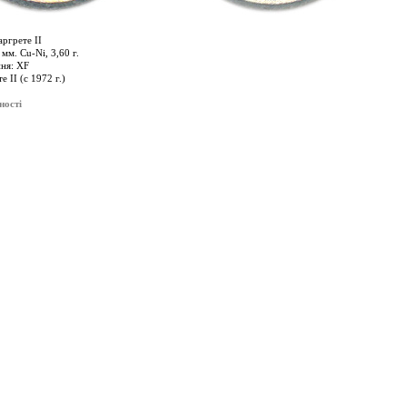
ргрете IІ
мм. Cu-Ni, 3,60 г.
ня: XF
 II (с 1972 г.)
ності