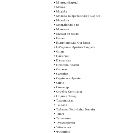
•
М'янма (Бирма)
•
Макао
•
Малайа
•
Малайа та британський Борнео
•
Малайзія
•
Мальдівські о-ви
•
Монголія
•
Мускат та Оман
•
Непал
•
Нідерландська Ост-Індія
•
Об'єдинані Арабскі Емірати
•
Оман
•
Пакистан
•
Палестина
•
Південна Аравія
•
Саравак
•
Сасаніди
•
Саудівська Аравія
•
Сирія
•
Сінгапур
•
Стрейтс-Сетлментс
•
Східний Тімор
•
Таджикістан
•
Таїланд
•
Тайвань (Республіка Китай)
•
Тибет
•
Туреччина
•
Туркменістан
•
Узбекистан
•
Філіппіни