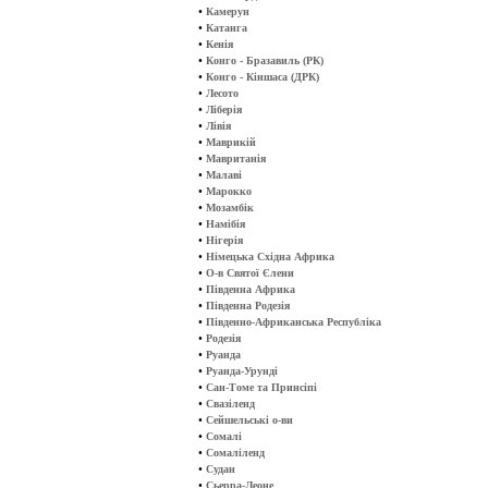
•
Камерун
•
Катанга
•
Кенія
•
Конго - Бразавиль (РК)
•
Конго - Кіншаса (ДРК)
•
Лесото
•
Ліберія
•
Лівія
•
Маврикій
•
Мавританія
•
Малаві
•
Марокко
•
Мозамбік
•
Намібія
•
Нігерія
•
Німецька Східна Африка
•
О-в Святої Єлени
•
Південна Африка
•
Південна Родезія
•
Південно-Африканська Республіка
•
Родезія
•
Руанда
•
Руанда-Урунді
•
Сан-Томе та Принсіпі
•
Свазіленд
•
Сейшельські о-ви
•
Сомалі
•
Сомаліленд
•
Судан
•
Сьерра-Леоне