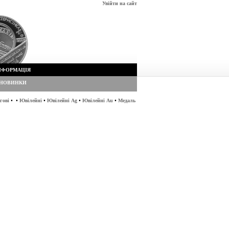
Увійти на сайт
НФОРМАЦІЯ
НОВИНКИ
•
•
•
•
•
гові
Ювілейні
Ювілейні Ag
Ювілейні Au
Медаль