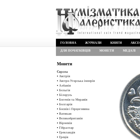
ГОЛОВНА
ЖУРНАЛИ
КНИГИ
АКСЕ
ДЛЯ ПОЧАТКІВЦІВ
МОНЕТИ
МЕДАЛІ
Монети
Європа
•
Австрія
•
Австро-Угорська імперія
•
Албанія
•
Бельгія
•
Білорусь
•
Богемія та Моравія
•
Болгарія
•
Боснія і Герцоговина
•
Ватикан
•
Великобританія
•
Вірменія
•
Гібралтар
•
Гренландія
•
Греція