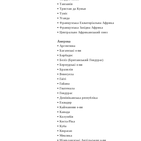
•
Танзанія
•
Тристан да Кунья
•
Туніс
•
Уганда
•
Французська Екваторіальна Африка
•
Французська Західна Африка
•
Центрально Африканський союз
Америка
•
Аргентина
•
Багамські о-ви
•
Барбадос
•
Беліз (Британський Гондурас)
•
Бермудські о-ви
•
Бразилія
•
Венесуела
•
Гаїті
•
Гайана
•
Гватемала
•
Гондурас
•
Домініканська республіка
•
Еквадор
•
Кайманови о-ви
•
Канада
•
Колумбія
•
Коста-Ріка
•
Куба
•
Кюрасао
•
Мексика
•
Нідерландські Антільськие о-ви