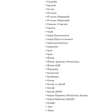
•
Бахрейн
•
Бруней
•
Бутан
•
В'єтнам
•
В'єтнам Південний
•
В'єтнам Північний
•
Гонконг (Сянган)
•
Ізраїль
•
Індія
•
Індія (Британська)
•
Індія (Португальська)
•
Індія (республіка)
•
Індонезія
•
Ірак
•
Іран
•
Йемен
•
Йемен Арабська Республіка
•
Йемен НДР
•
Йорданія
•
Казахстан
•
Камбоджа
•
Катар
•
Катар та Дубай
•
Китай
•
Китай (КНР)
•
Корея Південна (Республіка Корея)
•
Корея Північна (КНДР)
•
Кувейт
•
Лаос
•
Ліван