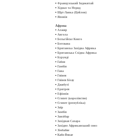
•
Французський Індокитай
•
Хіджаз та Неджд
•
Шрі-Ланка (Цейлон)
•
Японія
Африка
•
Алжир
•
Ангола
•
Бельгійске Конго
•
Ботсвана
•
Британска Західна Африка
•
Британська Східна Африка
•
Бурунді
•
Габон
•
Гамбія
•
Гана
•
Гвінея
•
Гвінея Бісау
•
Джибуті
•
Еритрея
•
Ефіопія
•
Єгипет (королівство)
•
Єгипет (республіка)
•
Заїр
•
Замбія
•
Занзібар
•
Західная Сахара
•
Західно Африканський союз
•
Зімбабве
•
Кабо-Верде