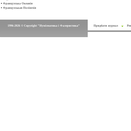
•
Французська Океанія
•
Французськая Полінезія
1996-2026 © Copyright "Нумізматика і Фалеристика"
Придбати журнал
Ре