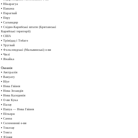
•
Нікарагуа
•
Панама
•
Парагвай
•
Перу
•
Сальвадор
•
Східно-Карибські штати (Британські
Карибські території)
•
США
•
Трінідад і Тобаго
•
Уругвай
•
Фолклендські (Мальвинські) о-ви
•
Чилі
•
Ямайка
Океанія
•
Австралія
•
Вануату
•
Ніуе
•
Нова Гвінея
•
Нова Зеландія
•
Нова Каледонія
•
О-ви Кука
•
Палау
•
Папуа — Нова Гвінея
•
Піткерн
•
Самоа
•
Соломонові о-ви
•
Токелау
•
Тонга
•
Фіджи