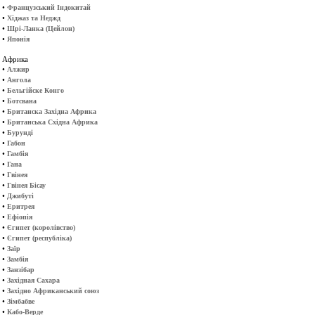
•
Французський Індокитай
•
Хіджаз та Неджд
•
Шрі-Ланка (Цейлон)
•
Японія
Африка
•
Алжир
•
Ангола
•
Бельгійске Конго
•
Ботсвана
•
Британска Західна Африка
•
Британська Східна Африка
•
Бурунді
•
Габон
•
Гамбія
•
Гана
•
Гвінея
•
Гвінея Бісау
•
Джибуті
•
Еритрея
•
Ефіопія
•
Єгипет (королівство)
•
Єгипет (республіка)
•
Заїр
•
Замбія
•
Занзібар
•
Західная Сахара
•
Західно Африканський союз
•
Зімбабве
•
Кабо-Верде