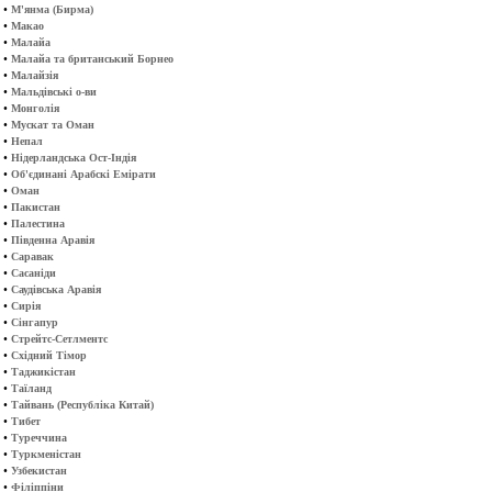
•
М'янма (Бирма)
•
Макао
•
Малайа
•
Малайа та британський Борнео
•
Малайзія
•
Мальдівські о-ви
•
Монголія
•
Мускат та Оман
•
Непал
•
Нідерландська Ост-Індія
•
Об'єдинані Арабскі Емірати
•
Оман
•
Пакистан
•
Палестина
•
Південна Аравія
•
Саравак
•
Сасаніди
•
Саудівська Аравія
•
Сирія
•
Сінгапур
•
Стрейтс-Сетлментс
•
Східний Тімор
•
Таджикістан
•
Таїланд
•
Тайвань (Республіка Китай)
•
Тибет
•
Туреччина
•
Туркменістан
•
Узбекистан
•
Філіппіни