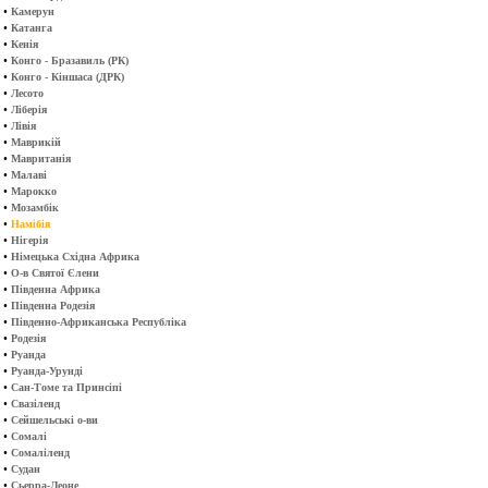
•
Камерун
•
Катанга
•
Кенія
•
Конго - Бразавиль (РК)
•
Конго - Кіншаса (ДРК)
•
Лесото
•
Ліберія
•
Лівія
•
Маврикій
•
Мавританія
•
Малаві
•
Марокко
•
Мозамбік
•
Намібія
•
Нігерія
•
Німецька Східна Африка
•
О-в Святої Єлени
•
Південна Африка
•
Південна Родезія
•
Південно-Африканська Республіка
•
Родезія
•
Руанда
•
Руанда-Урунді
•
Сан-Томе та Принсіпі
•
Свазіленд
•
Сейшельські о-ви
•
Сомалі
•
Сомаліленд
•
Судан
•
Сьерра-Леоне