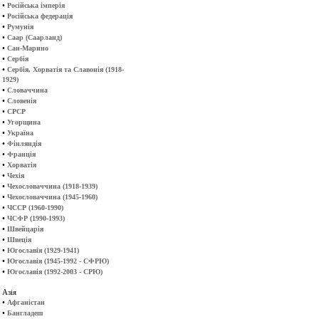
•
Російська імперія
•
Російська федерація
•
Румунія
•
Саар (Саарланд)
•
Сан-Марино
•
Сербія
•
Сербія, Хорватія та Славонія (1918-
1929)
•
Словаччина
•
Словенія
•
СРСР
•
Угорщина
•
Україна
•
Фінляндія
•
Франція
•
Хорватія
•
Чехія
•
Чехословаччина (1918-1939)
•
Чехословаччина (1945-1960)
•
ЧССР (1960-1990)
•
ЧСФР (1990-1993)
•
Швейцарія
•
Швеція
•
Югославія (1929-1941)
•
Югославія (1945-1992 - СФРЮ)
•
Югославія (1992-2003 - СРЮ)
Азія
•
Афганістан
•
Бангладеш