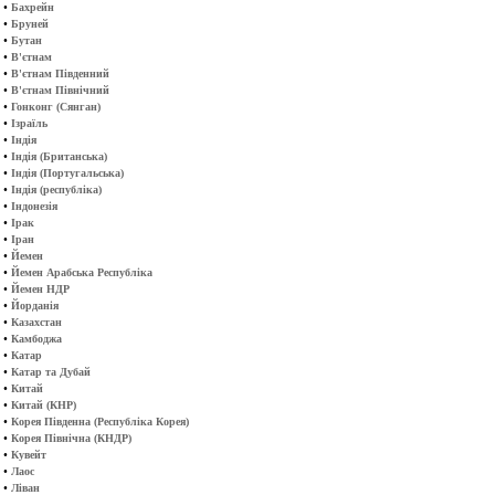
•
Бахрейн
•
Бруней
•
Бутан
•
В'єтнам
•
В'єтнам Південний
•
В'єтнам Північний
•
Гонконг (Сянган)
•
Ізраїль
•
Індія
•
Індія (Британська)
•
Індія (Португальська)
•
Індія (республіка)
•
Індонезія
•
Ірак
•
Іран
•
Йемен
•
Йемен Арабська Республіка
•
Йемен НДР
•
Йорданія
•
Казахстан
•
Камбоджа
•
Катар
•
Катар та Дубай
•
Китай
•
Китай (КНР)
•
Корея Південна (Республіка Корея)
•
Корея Північна (КНДР)
•
Кувейт
•
Лаос
•
Ліван