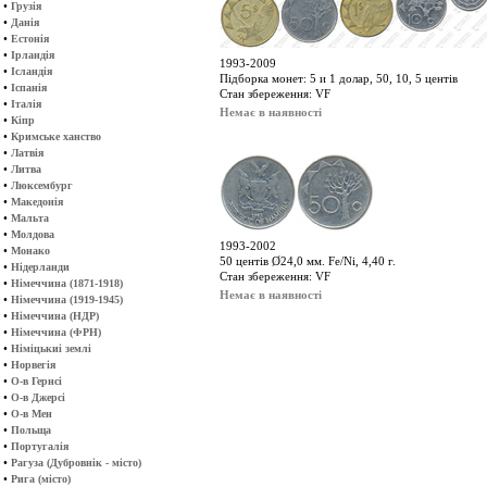
•
Грузія
•
Данія
•
Естонія
•
Ірландія
1993-2009
•
Ісландія
Підборка монет: 5 и 1 долар, 50, 10, 5 центів
•
Іспанія
Стан збереження: VF
•
Італія
Немає в наявності
•
Кіпр
•
Кримське ханство
•
Латвія
•
Литва
•
Люксембург
•
Македонія
•
Мальта
•
Молдова
1993-2002
•
Монако
50 центів Ø24,0 мм. Fe/Ni, 4,40 г.
•
Нідерланди
Стан збереження: VF
•
Німеччина (1871-1918)
Немає в наявності
•
Німеччина (1919-1945)
•
Німеччина (НДР)
•
Німеччина (ФРН)
•
Німіцькиі землі
•
Норвегія
•
О-в Гернсі
•
О-в Джерсі
•
О-в Мен
•
Польща
•
Португалія
•
Рагуза (Дубровнік - місто)
•
Рига (місто)