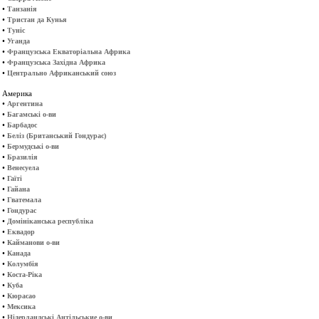
•
Танзанія
•
Тристан да Кунья
•
Туніс
•
Уганда
•
Французська Екваторіальна Африка
•
Французська Західна Африка
•
Центрально Африканський союз
Америка
•
Аргентина
•
Багамські о-ви
•
Барбадос
•
Беліз (Британський Гондурас)
•
Бермудські о-ви
•
Бразилія
•
Венесуела
•
Гаїті
•
Гайана
•
Гватемала
•
Гондурас
•
Домініканська республіка
•
Еквадор
•
Кайманови о-ви
•
Канада
•
Колумбія
•
Коста-Ріка
•
Куба
•
Кюрасао
•
Мексика
•
Нідерландські Антільськие о-ви