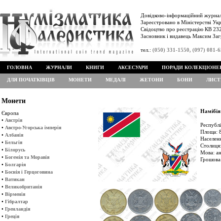
Довідково-інформаційний журнал
Зареєстровано в Міністерстві Укр
Свідоцтво про реєстрацію КВ 232
Засновник і видавець Максим Заг
тел.:
(050) 331-1550, (097) 081-
ГОЛОВНА
ЖУРНАЛИ
КНИГИ
АКСЕСУАРИ
ПОРАДИ КОЛЕКЦІОНЕ
ДЛЯ ПОЧАТКІВЦІВ
МОНЕТИ
МЕДАЛІ
ЖЕТОНИ
БОНИ
ЛИСТ
Монети
Намібія
Європа
•
Австрія
Республі
•
Австро-Угорська імперія
Площа: 8
•
Албанія
Населенн
•
Бельгія
Столиця:
•
Білорусь
Мова: ан
•
Богемія та Моравія
Грошова 
•
Болгарія
•
Боснія і Герцоговина
•
Ватикан
•
Великобританія
•
Вірменія
•
Гібралтар
•
Гренландія
•
Греція