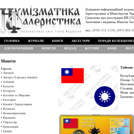
Довідково-інформаційний журнал
Зареєстровано в Міністерстві Укр
Свідоцтво про реєстрацію КВ 232
Засновник і видавець Максим Заг
тел.:
(050) 331-1550, (097) 081-
ГОЛОВНА
ЖУРНАЛИ
КНИГИ
АКСЕСУАРИ
ПОРАДИ КОЛЕКЦІОНЕ
ДЛЯ ПОЧАТКІВЦІВ
МОНЕТИ
МЕДАЛІ
ЖЕТОНИ
БОНИ
ЛИСТ
Монети
Тайвань 
Європа
•
Австрія
Республі
•
Австро-Угорська імперія
Площа: 34
•
Албанія
Населенн
•
Бельгія
Столиця: 
•
Білорусь
Мова: кит
•
Богемія та Моравія
Грошова 
•
Болгарія
•
Боснія і Герцоговина
•
Ватикан
•
Великобританія
•
Вірменія
•
Гібралтар
•
Гренландія
•
Греція