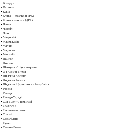
•
Камерун
•
Катанга
•
Кенія
•
Конго - Бразавиль (РК)
•
Конго - Кіншаса (ДРК)
•
Лесото
•
Ліберія
•
Лівія
•
Маврикій
•
Мавританія
•
Малаві
•
Марокко
•
Мозамбік
•
Намібія
•
Нігерія
•
Німецька Східна Африка
•
О-в Святої Єлени
•
Південна Африка
•
Південна Родезія
•
Південно-Африканська Республіка
•
Родезія
•
Руанда
•
Руанда-Урунді
•
Сан-Томе та Принсіпі
•
Свазіленд
•
Сейшельські о-ви
•
Сомалі
•
Сомаліленд
•
Судан
•
Сьерра-Леоне