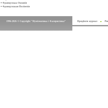
•
Французська Океанія
•
Французськая Полінезія
1996-2026 © Copyright "Нумізматика і Фалеристика"
Придбати журнал
Ре