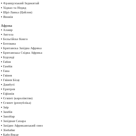
•
Французський Індокитай
•
Хіджаз та Неджд
•
Шрі-Ланка (Цейлон)
•
Японія
Африка
•
Алжир
•
Ангола
•
Бельгійске Конго
•
Ботсвана
•
Британска Західна Африка
•
Британська Східна Африка
•
Бурунді
•
Габон
•
Гамбія
•
Гана
•
Гвінея
•
Гвінея Бісау
•
Джибуті
•
Еритрея
•
Ефіопія
•
Єгипет (королівство)
•
Єгипет (республіка)
•
Заїр
•
Замбія
•
Занзібар
•
Західная Сахара
•
Західно Африканський союз
•
Зімбабве
•
Кабо-Верде