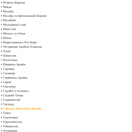
•
М'янма (Бирма)
•
Макао
•
Малайа
•
Малайа та британський Борнео
•
Малайзія
•
Мальдівські о-ви
•
Монголія
•
Мускат та Оман
•
Непал
•
Нідерландська Ост-Індія
•
Об'єдинані Арабскі Емірати
•
Оман
•
Пакистан
•
Палестина
•
Південна Аравія
•
Саравак
•
Сасаніди
•
Саудівська Аравія
•
Сирія
•
Сінгапур
•
Стрейтс-Сетлментс
•
Східний Тімор
•
Таджикістан
•
Таїланд
•
Тайвань (Республіка Китай)
•
Тибет
•
Туреччина
•
Туркменістан
•
Узбекистан
•
Філіппіни