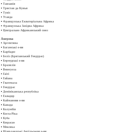
•
Танзанія
•
Тристан да Кунья
•
Туніс
•
Уганда
•
Французська Екваторіальна Африка
•
Французська Західна Африка
•
Центрально Африканський союз
Америка
•
Аргентина
•
Багамські о-ви
•
Барбадос
•
Беліз (Британський Гондурас)
•
Бермудські о-ви
•
Бразилія
•
Венесуела
•
Гаїті
•
Гайана
•
Гватемала
•
Гондурас
•
Домініканська республіка
•
Еквадор
•
Кайманови о-ви
•
Канада
•
Колумбія
•
Коста-Ріка
•
Куба
•
Кюрасао
•
Мексика
•
Нідерландські Антільськие о-ви