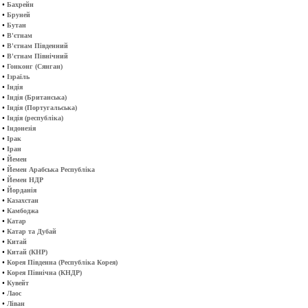
•
Бахрейн
•
Бруней
•
Бутан
•
В'єтнам
•
В'єтнам Південний
•
В'єтнам Північний
•
Гонконг (Сянган)
•
Ізраїль
•
Індія
•
Індія (Британська)
•
Індія (Португальська)
•
Індія (республіка)
•
Індонезія
•
Ірак
•
Іран
•
Йемен
•
Йемен Арабська Республіка
•
Йемен НДР
•
Йорданія
•
Казахстан
•
Камбоджа
•
Катар
•
Катар та Дубай
•
Китай
•
Китай (КНР)
•
Корея Південна (Республіка Корея)
•
Корея Північна (КНДР)
•
Кувейт
•
Лаос
•
Ліван