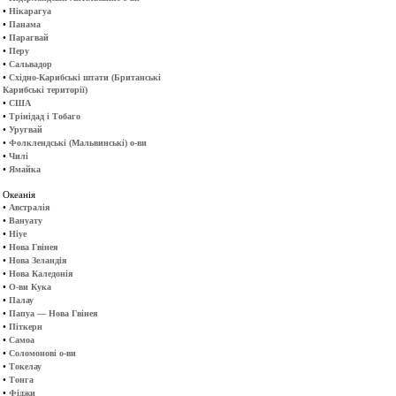
•
Нікарагуа
•
Панама
•
Парагвай
•
Перу
•
Сальвадор
•
Східно-Карибські штати (Британські
Карибські території)
•
США
•
Трінідад і Тобаго
•
Уругвай
•
Фолклендські (Мальвинські) о-ви
•
Чилі
•
Ямайка
Океанія
•
Австралія
•
Вануату
•
Ніуе
•
Нова Гвінея
•
Нова Зеландія
•
Нова Каледонія
•
О-ви Кука
•
Палау
•
Папуа — Нова Гвінея
•
Піткерн
•
Самоа
•
Соломонові о-ви
•
Токелау
•
Тонга
•
Фіджи