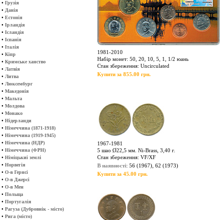
•
Грузія
•
Данія
•
Естонія
•
Ірландія
•
Ісландія
•
Іспанія
•
Італія
1981-2010
•
Кіпр
Набір монет: 50, 20, 10, 5, 1, 1/2 юань
•
Кримське ханство
Стан збереження: Uncirculated
•
Латвія
Купити за 855.00 грн.
•
Литва
•
Люксембург
•
Македонія
•
Мальта
•
Молдова
•
Монако
•
Нідерланди
•
Німеччина (1871-1918)
•
Німеччина (1919-1945)
•
Німеччина (НДР)
1967-1981
•
Німеччина (ФРН)
5 шао Ø22,5 мм. Ni-Brass, 3,40 г.
•
Стан збереження: VF/XF
Німіцькиі землі
•
Норвегія
В наявності
: 56 (1967), 62 (1973)
•
О-в Гернсі
Купити за 45.00 грн.
•
О-в Джерсі
•
О-в Мен
•
Польща
•
Португалія
•
Рагуза (Дубровнік - місто)
•
Рига (місто)