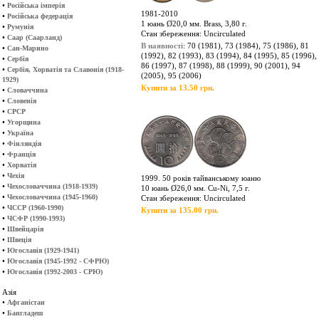
•
Російська імперія
1981-2010
•
Російська федерація
1 юань Ø20,0 мм. Brass, 3,80 г.
•
Румунія
Стан збереження: Uncirculated
•
Саар (Саарланд)
В наявності
: 70 (1981), 73 (1984), 75 (1986), 81
•
Сан-Марино
(1992), 82 (1993), 83 (1994), 84 (1995), 85 (1996),
•
Сербія
86 (1997), 87 (1998), 88 (1999), 90 (2001), 94
•
Сербія, Хорватія та Славонія (1918-
(2005), 95 (2006)
1929)
Купити за 13.50 грн.
•
Словаччина
•
Словенія
•
СРСР
•
Угорщина
•
Україна
•
Фінляндія
•
Франція
•
Хорватія
•
Чехія
1999. 50 років тайванському юаню
•
Чехословаччина (1918-1939)
10 юань Ø26,0 мм. Cu-Ni, 7,5 г.
•
Чехословаччина (1945-1960)
Стан збереження: Uncirculated
•
ЧССР (1960-1990)
Купити за 135.00 грн.
•
ЧСФР (1990-1993)
•
Швейцарія
•
Швеція
•
Югославія (1929-1941)
•
Югославія (1945-1992 - СФРЮ)
•
Югославія (1992-2003 - СРЮ)
Азія
•
Афганістан
•
Бангладеш