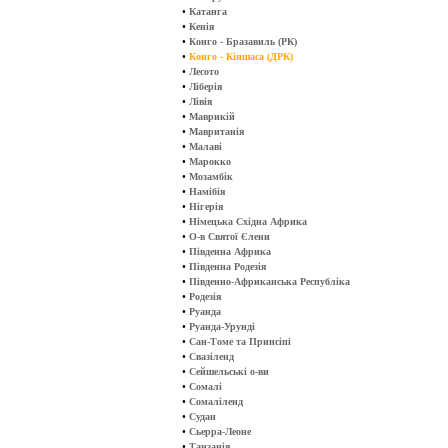
•
Катанга
•
Кенія
•
Конго - Бразавиль (РК)
•
Конго - Кіншаса (ДРК)
•
Лесото
•
Ліберія
•
Лівія
•
Маврикій
•
Мавританія
•
Малаві
•
Марокко
•
Мозамбік
•
Намібія
•
Нігерія
•
Німецька Східна Африка
•
О-в Святої Єлени
•
Південна Африка
•
Південна Родезія
•
Південно-Африканська Республіка
•
Родезія
•
Руанда
•
Руанда-Урунді
•
Сан-Томе та Принсіпі
•
Свазіленд
•
Сейшельські о-ви
•
Сомалі
•
Сомаліленд
•
Судан
•
Сьерра-Леоне
•
Танзанія