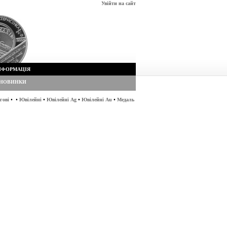
Увійти на сайт
НФОРМАЦІЯ
НОВИНКИ
•
•
•
•
•
гові
Ювілейні
Ювілейні Ag
Ювілейні Au
Медаль