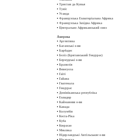
•
Тристан да Кунья
•
Туніс
•
Уганда
•
Французська Екваторіальна Африка
•
Французська Західна Африка
•
Центрально Африканський союз
Америка
•
Аргентина
•
Багамські о-ви
•
Барбадос
•
Беліз (Британський Гондурас)
•
Бермудські о-ви
•
Бразилія
•
Венесуела
•
Гаїті
•
Гайана
•
Гватемала
•
Гондурас
•
Домініканська республіка
•
Еквадор
•
Кайманови о-ви
•
Канада
•
Колумбія
•
Коста-Ріка
•
Куба
•
Кюрасао
•
Мексика
•
Нідерландські Антільськие о-ви
•
Нікарагуа