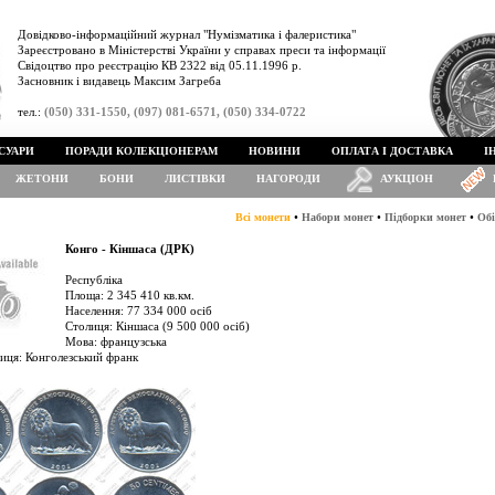
Довідково-інформаційний журнал "Нумізматика і фалеристика"
Зареєстровано в Міністерстві України у справах преси та інформації
Свідоцтво про реєстрацію КВ 2322 від 05.11.1996 р.
Засновник і видавець Максим Загреба
тел.:
(050) 331-1550, (097) 081-6571, (050) 334-0722
СУАРИ
ПОРАДИ КОЛЕКЦІОНЕРАМ
НОВИНИ
ОПЛАТА І ДОСТАВКА
І
ЖЕТОНИ
БОНИ
ЛИСТІВКИ
НАГОРОДИ
АУКЦІОН
•
•
•
Всі монети
Набори монет
Підборки монет
Обі
Конго - Кіншаса (ДРК)
Республіка
Площа: 2 345 410 кв.км.
Населення: 77 334 000 осіб
Столиця: Кіншаса (9 500 000 осіб)
Мова: французська
иця: Конголезський франк