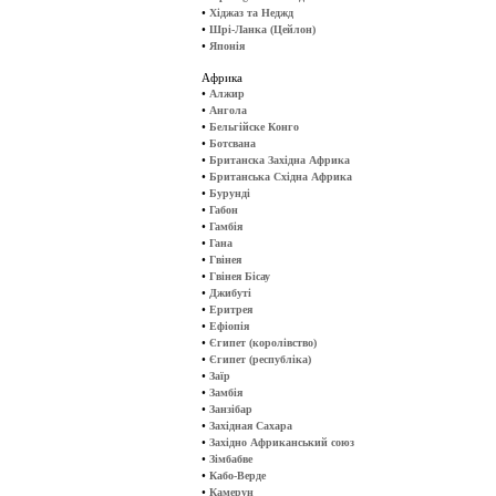
•
Хіджаз та Неджд
•
Шрі-Ланка (Цейлон)
•
Японія
Африка
•
Алжир
•
Ангола
•
Бельгійске Конго
•
Ботсвана
•
Британска Західна Африка
•
Британська Східна Африка
•
Бурунді
•
Габон
•
Гамбія
•
Гана
•
Гвінея
•
Гвінея Бісау
•
Джибуті
•
Еритрея
•
Ефіопія
•
Єгипет (королівство)
•
Єгипет (республіка)
•
Заїр
•
Замбія
•
Занзібар
•
Західная Сахара
•
Західно Африканський союз
•
Зімбабве
•
Кабо-Верде
•
Камерун