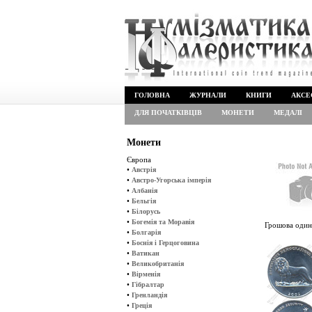
ГОЛОВНА
ЖУРНАЛИ
КНИГИ
АКСЕ
ДЛЯ ПОЧАТКІВЦІВ
МОНЕТИ
МЕДАЛІ
Монети
Європа
•
Австрія
•
Австро-Угорська імперія
•
Албанія
•
Бельгія
•
Білорусь
•
Богемія та Моравія
Грошова один
•
Болгарія
•
Боснія і Герцоговина
•
Ватикан
•
Великобританія
•
Вірменія
•
Гібралтар
•
Гренландія
•
Греція