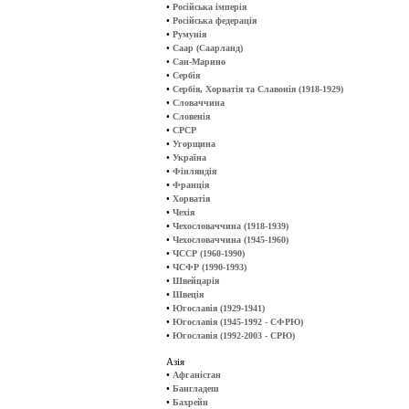
•
Російська імперія
•
Російська федерація
•
Румунія
•
Саар (Саарланд)
•
Сан-Марино
•
Сербія
•
Сербія, Хорватія та Славонія (1918-1929)
•
Словаччина
•
Словенія
•
СРСР
•
Угорщина
•
Україна
•
Фінляндія
•
Франція
•
Хорватія
•
Чехія
•
Чехословаччина (1918-1939)
•
Чехословаччина (1945-1960)
•
ЧССР (1960-1990)
•
ЧСФР (1990-1993)
•
Швейцарія
•
Швеція
•
Югославія (1929-1941)
•
Югославія (1945-1992 - СФРЮ)
•
Югославія (1992-2003 - СРЮ)
Азія
•
Афганістан
•
Бангладеш
•
Бахрейн