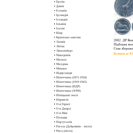
•
Грузія
•
Данія
•
Естонія
•
Ірландія
•
Ісландія
•
Іспанія
•
Італія
•
Кіпр
•
Кримське ханство
2002. ДР Ко
•
Латвія
Підборка моне
•
Литва
Стан збереже
•
Люксембург
Купити за 45
•
Македонія
•
Мальта
•
Молдова
•
Монако
•
Нідерланди
•
Німеччина (1871-1918)
•
Німеччина (1919-1945)
•
Німеччина (НДР)
•
Німеччина (ФРН)
•
Німіцькиі землі
•
Норвегія
•
О-в Гернсі
•
О-в Джерсі
•
О-в Мен
•
Польща
•
Португалія
•
Рагуза (Дубровнік - місто)
•
Рига (місто)