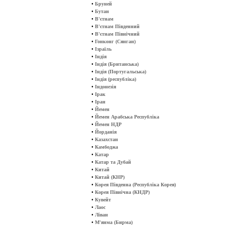
•
Бруней
•
Бутан
•
В'єтнам
•
В'єтнам Південний
•
В'єтнам Північний
•
Гонконг (Сянган)
•
Ізраїль
•
Індія
•
Індія (Британська)
•
Індія (Португальська)
•
Індія (республіка)
•
Індонезія
•
Ірак
•
Іран
•
Йемен
•
Йемен Арабська Республіка
•
Йемен НДР
•
Йорданія
•
Казахстан
•
Камбоджа
•
Катар
•
Катар та Дубай
•
Китай
•
Китай (КНР)
•
Корея Південна (Республіка Корея)
•
Корея Північна (КНДР)
•
Кувейт
•
Лаос
•
Ліван
•
М'янма (Бирма)