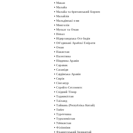
•
Макао
•
Малайа
•
Малайа та британський Борнео
•
Малайзія
•
Мальдівські о-ви
•
Монголія
•
Мускат та Оман
•
Непал
•
Нідерландська Ост-Індія
•
Об'єдинані Арабскі Емірати
•
Оман
•
Пакистан
•
Палестина
•
Південна Аравія
•
Саравак
•
Сасаніди
•
Саудівська Аравія
•
Сирія
•
Сінгапур
•
Стрейтс-Сетлментс
•
Східний Тімор
•
Таджикістан
•
Таїланд
•
Тайвань (Республіка Китай)
•
Тибет
•
Туреччина
•
Туркменістан
•
Узбекистан
•
Філіппіни
•
Французський Індокитай