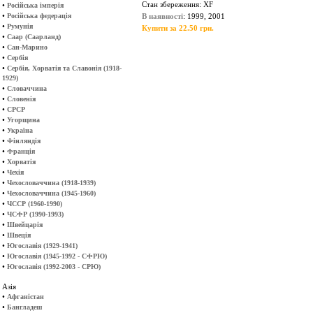
Стан збереження: XF
•
Російська імперія
•
Російська федерація
В наявності
: 1999, 2001
•
Румунія
Купити за 22.50 грн.
•
Саар (Саарланд)
•
Сан-Марино
•
Сербія
•
Сербія, Хорватія та Славонія (1918-
1929)
•
Словаччина
•
Словенія
•
СРСР
•
Угорщина
•
Україна
•
Фінляндія
•
Франція
•
Хорватія
•
Чехія
•
Чехословаччина (1918-1939)
•
Чехословаччина (1945-1960)
•
ЧССР (1960-1990)
•
ЧСФР (1990-1993)
•
Швейцарія
•
Швеція
•
Югославія (1929-1941)
•
Югославія (1945-1992 - СФРЮ)
•
Югославія (1992-2003 - СРЮ)
Азія
•
Афганістан
•
Бангладеш