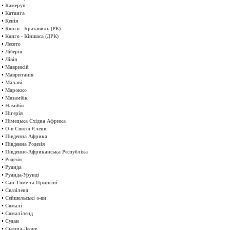
•
Камерун
•
Катанга
•
Кенія
•
Конго - Бразавиль (РК)
•
Конго - Кіншаса (ДРК)
•
Лесото
•
Ліберія
•
Лівія
•
Маврикій
•
Мавританія
•
Малаві
•
Марокко
•
Мозамбік
•
Намібія
•
Нігерія
•
Німецька Східна Африка
•
О-в Святої Єлени
•
Південна Африка
•
Південна Родезія
•
Південно-Африканська Республіка
•
Родезія
•
Руанда
•
Руанда-Урунді
•
Сан-Томе та Принсіпі
•
Свазіленд
•
Сейшельські о-ви
•
Сомалі
•
Сомаліленд
•
Судан
•
Сьерра-Леоне