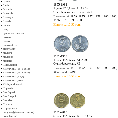
•
Грузія
1955-1992
•
Данія
1 финь Ø18,0 мм. Al, 0,65 г.
•
Естонія
Стан збереження: Uncirculated
•
Ірландія
В наявності
: 1959, 1975, 1977, 1978, 1980, 1983,
•
Ісландія
1986, 1987, 1991, 2006
•
Іспанія
Купити за 13.50 грн.
•
Італія
•
Кіпр
•
Кримське ханство
•
Латвія
•
Литва
•
Люксембург
•
Македонія
•
Мальта
1991-1999
•
Молдова
1 джао Ø22,5 мм. Al, 2,20 г.
•
Монако
Стан збереження: XF
•
Нідерланди
В наявності
: 1991, 1992, 1993, 1994, 1995, 1996,
•
Німеччина (1871-1918)
1997, 1998, 1999
•
Німеччина (1919-1945)
Купити за 13.50 грн.
•
Німеччина (НДР)
•
Німеччина (ФРН)
•
Німіцькиі землі
•
Норвегія
•
О-в Гернсі
•
О-в Джерсі
•
О-в Мен
•
Польща
•
Португалія
•
Рагуза (Дубровнік - місто)
1991-2003
•
5 джао Ø20,5 мм. Brass, 3,83 г.
Рига (місто)