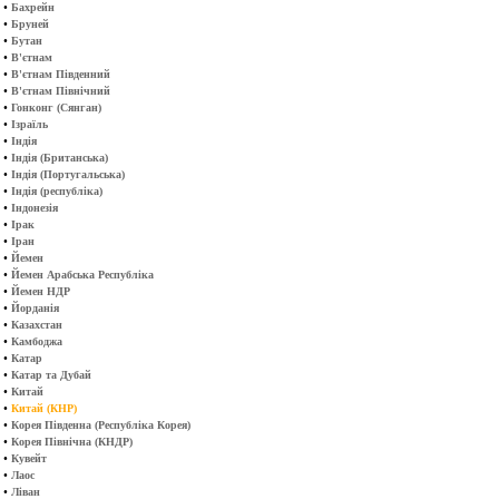
•
Бахрейн
•
Бруней
•
Бутан
•
В'єтнам
•
В'єтнам Південний
•
В'єтнам Північний
•
Гонконг (Сянган)
•
Ізраїль
•
Індія
•
Індія (Британська)
•
Індія (Португальська)
•
Індія (республіка)
•
Індонезія
•
Ірак
•
Іран
•
Йемен
•
Йемен Арабська Республіка
•
Йемен НДР
•
Йорданія
•
Казахстан
•
Камбоджа
•
Катар
•
Катар та Дубай
•
Китай
•
Китай (КНР)
•
Корея Південна (Республіка Корея)
•
Корея Північна (КНДР)
•
Кувейт
•
Лаос
•
Ліван