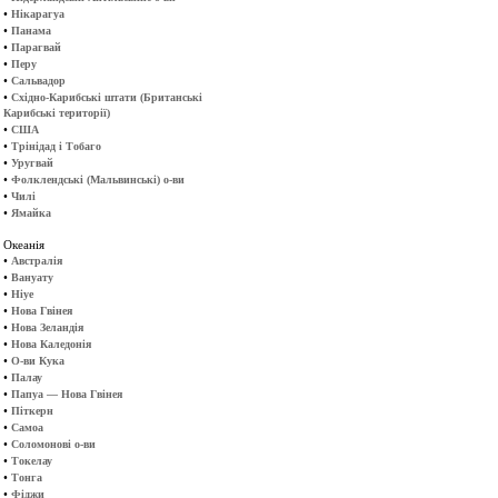
•
Нікарагуа
•
Панама
•
Парагвай
•
Перу
•
Сальвадор
•
Східно-Карибські штати (Британські
Карибські території)
•
США
•
Трінідад і Тобаго
•
Уругвай
•
Фолклендські (Мальвинські) о-ви
•
Чилі
•
Ямайка
Океанія
•
Австралія
•
Вануату
•
Ніуе
•
Нова Гвінея
•
Нова Зеландія
•
Нова Каледонія
•
О-ви Кука
•
Палау
•
Папуа — Нова Гвінея
•
Піткерн
•
Самоа
•
Соломонові о-ви
•
Токелау
•
Тонга
•
Фіджи