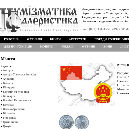
Довідково-інформаційний журнал
Зареєстровано в Міністерстві Укр
Свідоцтво про реєстрацію КВ 232
Засновник і видавець Максим Заг
тел.:
(050) 331-1550, (097) 081-
ГОЛОВНА
ЖУРНАЛИ
КНИГИ
АКСЕСУАРИ
ПОРАДИ КОЛЕКЦІОНЕ
ДЛЯ ПОЧАТКІВЦІВ
МОНЕТИ
МЕДАЛІ
ЖЕТОНИ
БОНИ
ЛИСТ
Монети
Китай 
Європа
•
Австрія
Республ
•
Австро-Угорська імперія
Площа: 9
•
Албанія
Населенн
•
Бельгія
Столиця:
•
Білорусь
Мова: ки
•
Богемія та Моравія
Грошова
•
Болгарія
•
Боснія і Герцоговина
•
Ватикан
•
Великобританія
•
Вірменія
•
Гібралтар
•
Гренландія
•
Греція