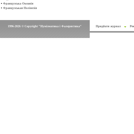
•
Французська Океанія
•
Французськая Полінезія
1996-2026 © Copyright "Нумізматика і Фалеристика"
Придбати журнал
Ре