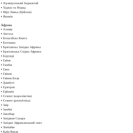
•
Французський Індокитай
•
Хіджаз та Неджд
•
Шрі-Ланка (Цейлон)
•
Японія
Африка
•
Алжир
•
Ангола
•
Бельгійске Конго
•
Ботсвана
•
Британска Західна Африка
•
Британська Східна Африка
•
Бурунді
•
Габон
•
Гамбія
•
Гана
•
Гвінея
•
Гвінея Бісау
•
Джибуті
•
Еритрея
•
Ефіопія
•
Єгипет (королівство)
•
Єгипет (республіка)
•
Заїр
•
Замбія
•
Занзібар
•
Західная Сахара
•
Західно Африканський союз
•
Зімбабве
•
Кабо-Верде