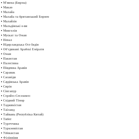
•
М'янма (Бирма)
•
Макао
•
Малайа
•
Малайа та британський Борнео
•
Малайзія
•
Мальдівські о-ви
•
Монголія
•
Мускат та Оман
•
Непал
•
Нідерландська Ост-Індія
•
Об'єдинані Арабскі Емірати
•
Оман
•
Пакистан
•
Палестина
•
Південна Аравія
•
Саравак
•
Сасаніди
•
Саудівська Аравія
•
Сирія
•
Сінгапур
•
Стрейтс-Сетлментс
•
Східний Тімор
•
Таджикістан
•
Таїланд
•
Тайвань (Республіка Китай)
•
Тибет
•
Туреччина
•
Туркменістан
•
Узбекистан
•
Філіппіни