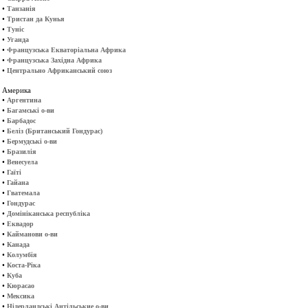
•
Танзанія
•
Тристан да Кунья
•
Туніс
•
Уганда
•
Французська Екваторіальна Африка
•
Французська Західна Африка
•
Центрально Африканський союз
Америка
•
Аргентина
•
Багамські о-ви
•
Барбадос
•
Беліз (Британський Гондурас)
•
Бермудські о-ви
•
Бразилія
•
Венесуела
•
Гаїті
•
Гайана
•
Гватемала
•
Гондурас
•
Домініканська республіка
•
Еквадор
•
Кайманови о-ви
•
Канада
•
Колумбія
•
Коста-Ріка
•
Куба
•
Кюрасао
•
Мексика
•
Нідерландські Антільськие о-ви