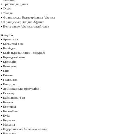
•
Тристан да Кунья
•
Туніс
•
Уганда
•
Французська Екваторіальна Африка
•
Французська Західна Африка
•
Центрально Африканський союз
Америка
•
Аргентина
•
Багамські о-ви
•
Барбадос
•
Беліз (Британський Гондурас)
•
Бермудські о-ви
•
Бразилія
•
Венесуела
•
Гаїті
•
Гайана
•
Гватемала
•
Гондурас
•
Домініканська республіка
•
Еквадор
•
Кайманови о-ви
•
Канада
•
Колумбія
•
Коста-Ріка
•
Куба
•
Кюрасао
•
Мексика
•
Нідерландські Антільськие о-ви
•
Нікарагуа