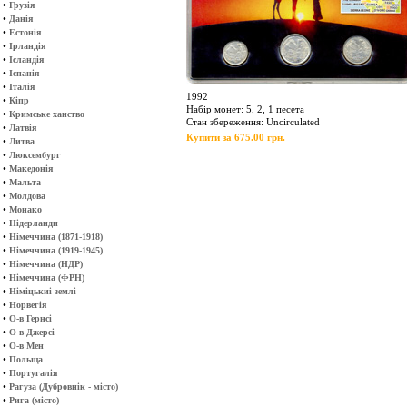
•
Грузія
•
Данія
•
Естонія
•
Ірландія
•
Ісландія
•
Іспанія
•
Італія
1992
•
Кіпр
Набір монет: 5, 2, 1 песета
•
Кримське ханство
Стан збереження: Uncirculated
•
Латвія
Купити за 675.00 грн.
•
Литва
•
Люксембург
•
Македонія
•
Мальта
•
Молдова
•
Монако
•
Нідерланди
•
Німеччина (1871-1918)
•
Німеччина (1919-1945)
•
Німеччина (НДР)
•
Німеччина (ФРН)
•
Німіцькиі землі
•
Норвегія
•
О-в Гернсі
•
О-в Джерсі
•
О-в Мен
•
Польща
•
Португалія
•
Рагуза (Дубровнік - місто)
•
Рига (місто)