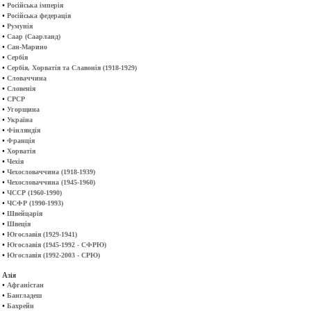
•
Російська імперія
•
Російська федерація
•
Румунія
•
Саар (Саарланд)
•
Сан-Марино
•
Сербія
•
Сербія, Хорватія та Славонія (1918-1929)
•
Словаччина
•
Словенія
•
СРСР
•
Угорщина
•
Україна
•
Фінляндія
•
Франція
•
Хорватія
•
Чехія
•
Чехословаччина (1918-1939)
•
Чехословаччина (1945-1960)
•
ЧССР (1960-1990)
•
ЧСФР (1990-1993)
•
Швейцарія
•
Швеція
•
Югославія (1929-1941)
•
Югославія (1945-1992 - СФРЮ)
•
Югославія (1992-2003 - СРЮ)
Азія
•
Афганістан
•
Бангладеш
•
Бахрейн