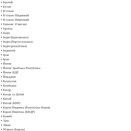
•
Бруней
•
Бутан
•
В'єтнам
•
В'єтнам Південний
•
В'єтнам Північний
•
Гонконг (Сянган)
•
Ізраїль
•
Індія
•
Індія (Британська)
•
Індія (Португальська)
•
Індія (республіка)
•
Індонезія
•
Ірак
•
Іран
•
Йемен
•
Йемен Арабська Республіка
•
Йемен НДР
•
Йорданія
•
Казахстан
•
Камбоджа
•
Катар
•
Катар та Дубай
•
Китай
•
Китай (КНР)
•
Корея Південна (Республіка Корея)
•
Корея Північна (КНДР)
•
Кувейт
•
Лаос
•
Ліван
•
М'янма (Бирма)