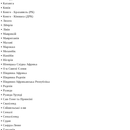
•
Катанга
•
Кенія
•
Конго - Бразавиль (РК)
•
Конго - Кіншаса (ДРК)
•
Лесото
•
Ліберія
•
Лівія
•
Маврикій
•
Мавританія
•
Малаві
•
Марокко
•
Мозамбік
•
Намібія
•
Нігерія
•
Німецька Східна Африка
•
О-в Святої Єлени
•
Південна Африка
•
Південна Родезія
•
Південно-Африканська Республіка
•
Родезія
•
Руанда
•
Руанда-Урунді
•
Сан-Томе та Принсіпі
•
Свазіленд
•
Сейшельські о-ви
•
Сомалі
•
Сомаліленд
•
Судан
•
Сьерра-Леоне
•
Танзанія