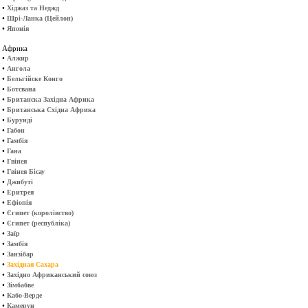
•
Хіджаз та Неджд
•
Шрі-Ланка (Цейлон)
•
Японія
Африка
•
Алжир
•
Ангола
•
Бельгійске Конго
•
Ботсвана
•
Британска Західна Африка
•
Британська Східна Африка
•
Бурунді
•
Габон
•
Гамбія
•
Гана
•
Гвінея
•
Гвінея Бісау
•
Джибуті
•
Еритрея
•
Ефіопія
•
Єгипет (королівство)
•
Єгипет (республіка)
•
Заїр
•
Замбія
•
Занзібар
•
Західная Сахара
•
Західно Африканський союз
•
Зімбабве
•
Кабо-Верде
•
Камерун