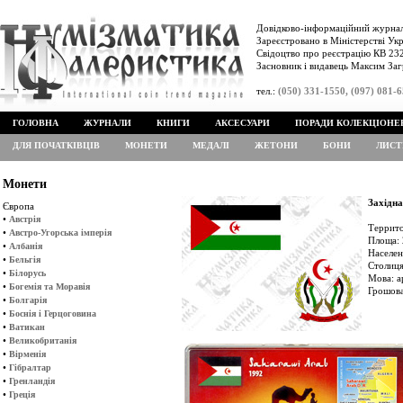
Довідково-інформаційний журнал
Зареєстровано в Міністерстві Укр
Свідоцтво про реєстрацію КВ 232
Засновник і видавець Максим Заг
тел.:
(050) 331-1550, (097) 081-
ГОЛОВНА
ЖУРНАЛИ
КНИГИ
АКСЕСУАРИ
ПОРАДИ КОЛЕКЦІОНЕ
ДЛЯ ПОЧАТКІВЦІВ
МОНЕТИ
МЕДАЛІ
ЖЕТОНИ
БОНИ
ЛИСТ
Монети
Західн
Європа
•
Австрія
Террито
•
Австро-Угорська імперія
Площа: 
•
Албанія
Населен
•
Бельгія
Столиця
•
Білорусь
Мова: а
•
Богемія та Моравія
Грошова
•
Болгарія
•
Боснія і Герцоговина
•
Ватикан
•
Великобританія
•
Вірменія
•
Гібралтар
•
Гренландія
•
Греція