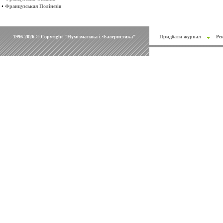
•
Французськая Полінезія
1996-2026 © Copyright "Нумізматика і Фалеристика"
Придбати журнал
Ре