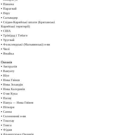
•
Панама
•
Парагвай
•
Перу
•
Сальвадор
•
Східно-Карибські штати (Британські
Карибські території)
•
США
•
Трінідад і Тобаго
•
Уругвай
•
Фолклендські (Мальвинські) о-ви
•
Чилі
•
Ямайка
Океанія
•
Австралія
•
Вануату
•
Ніуе
•
Нова Гвінея
•
Нова Зеландія
•
Нова Каледонія
•
О-ви Кука
•
Палау
•
Папуа — Нова Гвінея
•
Піткерн
•
Самоа
•
Соломонові о-ви
•
Токелау
•
Тонга
•
Фіджи
•
Французська Океанія