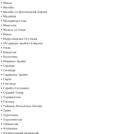
•
Макао
•
Малайа
•
Малайа та британський Борнео
•
Малайзія
•
Мальдівські о-ви
•
Монголія
•
Мускат та Оман
•
Непал
•
Нідерландська Ост-Індія
•
Об'єдинані Арабскі Емірати
•
Оман
•
Пакистан
•
Палестина
•
Південна Аравія
•
Саравак
•
Сасаніди
•
Саудівська Аравія
•
Сирія
•
Сінгапур
•
Стрейтс-Сетлментс
•
Східний Тімор
•
Таджикістан
•
Таїланд
•
Тайвань (Республіка Китай)
•
Тибет
•
Туреччина
•
Туркменістан
•
Узбекистан
•
Філіппіни
•
Французський Індокитай