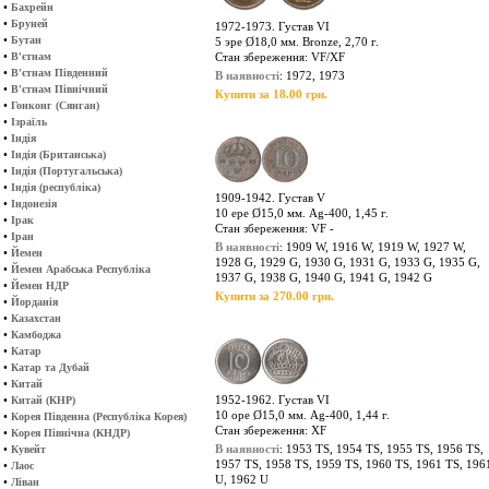
•
Бахрейн
•
Бруней
1972-1973. Густав VІ
•
Бутан
5 эре Ø18,0 мм. Bronze, 2,70 г.
•
В'єтнам
Стан збереження: VF/XF
•
В'єтнам Південний
В наявності
: 1972, 1973
•
В'єтнам Північний
Купити за 18.00 грн.
•
Гонконг (Сянган)
•
Ізраїль
•
Індія
•
Індія (Британська)
•
Індія (Португальська)
•
Індія (республіка)
1909-1942. Густав V
•
Індонезія
10 ере Ø15,0 мм. Ag-400, 1,45 г.
•
Ірак
Стан збереження: VF -
•
Іран
В наявності
: 1909 W, 1916 W, 1919 W, 1927 W,
•
Йемен
1928 G, 1929 G, 1930 G, 1931 G, 1933 G, 1935 G,
•
Йемен Арабська Республіка
1937 G, 1938 G, 1940 G, 1941 G, 1942 G
•
Йемен НДР
Купити за 270.00 грн.
•
Йорданія
•
Казахстан
•
Камбоджа
•
Катар
•
Катар та Дубай
•
Китай
•
1952-1962. Густав VI
Китай (КНР)
10 оре Ø15,0 мм. Ag-400, 1,44 г.
•
Корея Південна (Республіка Корея)
Стан збереження: XF
•
Корея Північна (КНДР)
•
В наявності
: 1953 TS, 1954 TS, 1955 TS, 1956 TS,
Кувейт
1957 TS, 1958 TS, 1959 TS, 1960 TS, 1961 TS, 196
•
Лаос
U, 1962 U
•
Ліван