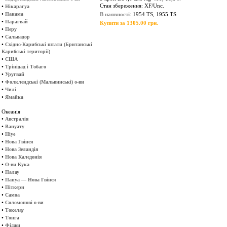
Стан збереження: XF/Unc.
•
Нікарагуа
•
Панама
В наявності
: 1954 TS, 1955 TS
•
Парагвай
Купити за 1305.00 грн.
•
Перу
•
Сальвадор
•
Східно-Карибські штати (Британські
Карибські території)
•
США
•
Трінідад і Тобаго
•
Уругвай
•
Фолклендські (Мальвинські) о-ви
•
Чилі
•
Ямайка
Океанія
•
Австралія
•
Вануату
•
Ніуе
•
Нова Гвінея
•
Нова Зеландія
•
Нова Каледонія
•
О-ви Кука
•
Палау
•
Папуа — Нова Гвінея
•
Піткерн
•
Самоа
•
Соломонові о-ви
•
Токелау
•
Тонга
•
Фіджи