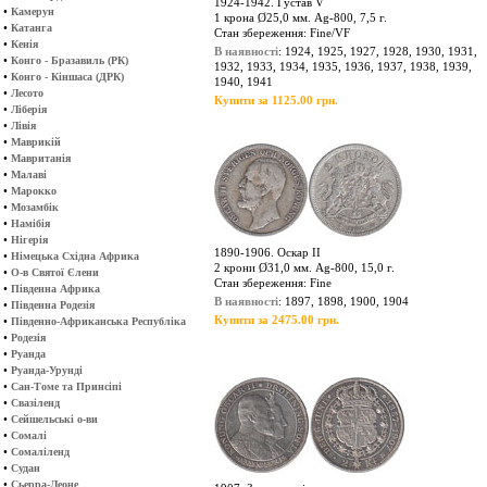
1924-1942. Густав V
•
Камерун
1 крона Ø25,0 мм. Ag-800, 7,5 г.
•
Катанга
Стан збереження: Fine/VF
•
Кенія
В наявності
: 1924, 1925, 1927, 1928, 1930, 1931,
•
Конго - Бразавиль (РК)
1932, 1933, 1934, 1935, 1936, 1937, 1938, 1939,
•
Конго - Кіншаса (ДРК)
1940, 1941
•
Лесото
Купити за 1125.00 грн.
•
Ліберія
•
Лівія
•
Маврикій
•
Мавританія
•
Малаві
•
Марокко
•
Мозамбік
•
Намібія
•
Нігерія
1890-1906. Оскар ІІ
•
Німецька Східна Африка
2 крони Ø31,0 мм. Ag-800, 15,0 г.
•
О-в Святої Єлени
Стан збереження: Fine
•
Південна Африка
В наявності
: 1897, 1898, 1900, 1904
•
Південна Родезія
Купити за 2475.00 грн.
•
Південно-Африканська Республіка
•
Родезія
•
Руанда
•
Руанда-Урунді
•
Сан-Томе та Принсіпі
•
Свазіленд
•
Сейшельські о-ви
•
Сомалі
•
Сомаліленд
•
Судан
•
Сьерра-Леоне