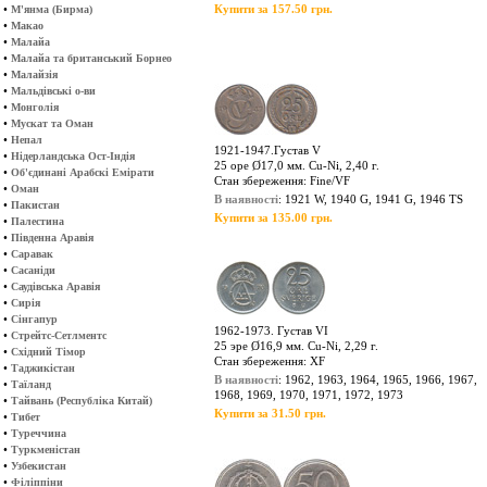
•
Купити за 157.50 грн.
М'янма (Бирма)
•
Макао
•
Малайа
•
Малайа та британський Борнео
•
Малайзія
•
Мальдівські о-ви
•
Монголія
•
Мускат та Оман
•
Непал
1921-1947.Густав V
•
Нідерландська Ост-Індія
25 оре Ø17,0 мм. Cu-Ni, 2,40 г.
•
Об'єдинані Арабскі Емірати
Стан збереження: Fine/VF
•
Оман
В наявності
: 1921 W, 1940 G, 1941 G, 1946 TS
•
Пакистан
Купити за 135.00 грн.
•
Палестина
•
Південна Аравія
•
Саравак
•
Сасаніди
•
Саудівська Аравія
•
Сирія
•
Сінгапур
1962-1973. Густав VІ
•
Стрейтс-Сетлментс
25 эре Ø16,9 мм. Cu-Ni, 2,29 г.
•
Східний Тімор
Стан збереження: XF
•
Таджикістан
В наявності
: 1962, 1963, 1964, 1965, 1966, 1967,
•
Таїланд
1968, 1969, 1970, 1971, 1972, 1973
•
Тайвань (Республіка Китай)
Купити за 31.50 грн.
•
Тибет
•
Туреччина
•
Туркменістан
•
Узбекистан
•
Філіппіни