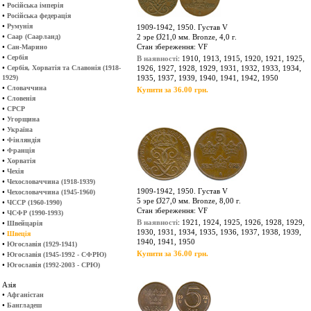
•
Російська імперія
•
Російська федерація
•
Румунія
1909-1942, 1950. Густав V
•
Саар (Саарланд)
2 эре Ø21,0 мм. Bronze, 4,0 г.
•
Стан збереження: VF
Сан-Марино
•
Сербія
В наявності
: 1910, 1913, 1915, 1920, 1921, 1925,
•
Сербія, Хорватія та Славонія (1918-
1926, 1927, 1928, 1929, 1931, 1932, 1933, 1934,
1929)
1935, 1937, 1939, 1940, 1941, 1942, 1950
•
Словаччина
Купити за 36.00 грн.
•
Словенія
•
СРСР
•
Угорщина
•
Україна
•
Фінляндія
•
Франція
•
Хорватія
•
Чехія
•
Чехословаччина (1918-1939)
1909-1942, 1950. Густав V
•
Чехословаччина (1945-1960)
5 эре Ø27,0 мм. Bronze, 8,00 г.
•
ЧССР (1960-1990)
Стан збереження: VF
•
ЧСФР (1990-1993)
В наявності
: 1921, 1924, 1925, 1926, 1928, 1929,
•
Швейцарія
1930, 1931, 1934, 1935, 1936, 1937, 1938, 1939,
•
Швеція
1940, 1941, 1950
•
Югославія (1929-1941)
Купити за 36.00 грн.
•
Югославія (1945-1992 - СФРЮ)
•
Югославія (1992-2003 - СРЮ)
Азія
•
Афганістан
•
Бангладеш