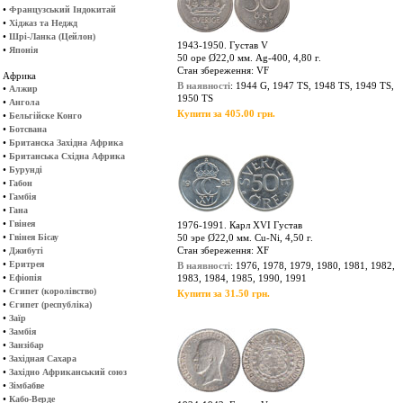
•
Французський Індокитай
•
Хіджаз та Неджд
•
Шрі-Ланка (Цейлон)
1943-1950. Густав V
•
Японія
50 оре Ø22,0 мм. Ag-400, 4,80 г.
Стан збереження: VF
Африка
В наявності
: 1944 G, 1947 TS, 1948 TS, 1949 TS,
•
Алжир
1950 TS
•
Ангола
Купити за 405.00 грн.
•
Бельгійске Конго
•
Ботсвана
•
Британска Західна Африка
•
Британська Східна Африка
•
Бурунді
•
Габон
•
Гамбія
•
Гана
•
Гвінея
1976-1991. Карл ХVІ Густав
•
Гвінея Бісау
50 эре Ø22,0 мм. Cu-Ni, 4,50 г.
•
Стан збереження: XF
Джибуті
•
Еритрея
В наявності
: 1976, 1978, 1979, 1980, 1981, 1982,
•
Ефіопія
1983, 1984, 1985, 1990, 1991
•
Єгипет (королівство)
Купити за 31.50 грн.
•
Єгипет (республіка)
•
Заїр
•
Замбія
•
Занзібар
•
Західная Сахара
•
Західно Африканський союз
•
Зімбабве
•
Кабо-Верде