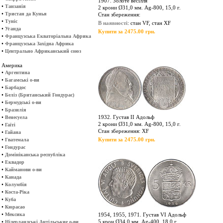
1907. Золоте весілля
•
Танзанія
2 крони Ø31,0 мм. Ag-800, 15,0 г.
•
Тристан да Кунья
Стан збереження:
•
Туніс
В наявності
: стан VF, стан XF
•
Уганда
Купити за 2475.00 грн.
•
Французська Екваторіальна Африка
•
Французська Західна Африка
•
Центрально Африканський союз
Америка
•
Аргентина
•
Багамські о-ви
•
Барбадос
•
Беліз (Британський Гондурас)
•
Бермудські о-ви
•
Бразилія
•
1932. Густав ІІ Адольф
Венесуела
2 крони Ø31,0 мм. Ag-800, 15,0 г.
•
Гаїті
Стан збереження: XF
•
Гайана
•
Купити за 2475.00 грн.
Гватемала
•
Гондурас
•
Домініканська республіка
•
Еквадор
•
Кайманови о-ви
•
Канада
•
Колумбія
•
Коста-Ріка
•
Куба
•
Кюрасао
•
Мексика
1954, 1955, 1971. Густав VI Адольф
•
5 крон Ø34,0 мм. Ag-400, 18,0 г.
Нідерландські Антільськие о-ви