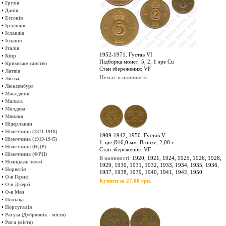
•
Грузія
•
Данія
•
Естонія
•
Ірландія
•
Ісландія
•
Іспанія
•
Італія
1952-1971. Густав VІ
•
Кіпр
Підборка монет: 5, 2, 1 эре Cu
•
Кримське ханство
Стан збереження: VF
•
Латвія
Немає в наявності
•
Литва
•
Люксембург
•
Македонія
•
Мальта
•
Молдова
•
Монако
•
Нідерланди
•
Німеччина (1871-1918)
1909-1942, 1950. Густав V
•
Німеччина (1919-1945)
1 эре Ø16,0 мм. Bronze, 2,00 г.
•
Німеччина (НДР)
Стан збереження: VF
•
Німеччина (ФРН)
В наявності
: 1920, 1921, 1924, 1925, 1926, 1928,
•
Німіцькиі землі
1929, 1930, 1931, 1932, 1933, 1934, 1935, 1936,
•
Норвегія
1937, 1938, 1939, 1940, 1941, 1942, 1950
•
О-в Гернсі
Купити за 27.00 грн.
•
О-в Джерсі
•
О-в Мен
•
Польща
•
Португалія
•
Рагуза (Дубровнік - місто)
•
Рига (місто)