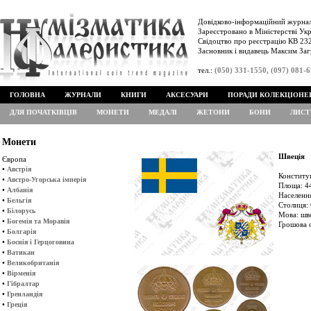
Довідково-інформаційний журнал
Зареєстровано в Міністерстві Укр
Свідоцтво про реєстрацію КВ 232
Засновник і видавець Максим Заг
тел.:
(050) 331-1550, (097) 081-
ГОЛОВНА
ЖУРНАЛИ
КНИГИ
АКСЕСУАРИ
ПОРАДИ КОЛЕКЦІОНЕ
ДЛЯ ПОЧАТКІВЦІВ
МОНЕТИ
МЕДАЛІ
ЖЕТОНИ
БОНИ
ЛИСТ
Монети
Швеція
Європа
•
Австрія
Конститу
•
Австро-Угорська імперія
Площа: 44
•
Албанія
Населення
•
Бельгія
Столиця: 
•
Білорусь
Мова: шв
•
Богемія та Моравія
Грошова 
•
Болгарія
•
Боснія і Герцоговина
•
Ватикан
•
Великобританія
•
Вірменія
•
Гібралтар
•
Гренландія
•
Греція