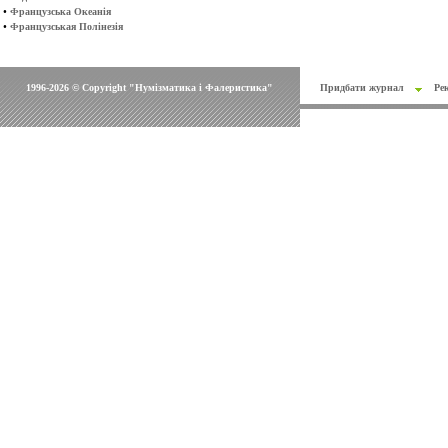
•
Французська Океанія
•
Французськая Полінезія
1996-2026 © Copyright "Нумізматика і Фалеристика"
Придбати журнал
Ре