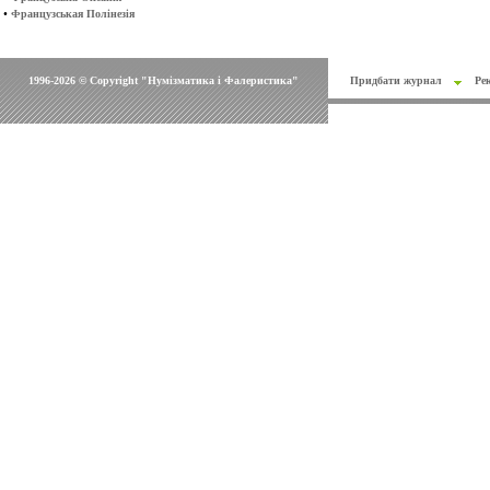
•
Французськая Полінезія
1996-2026 © Copyright "Нумізматика і Фалеристика"
Придбати журнал
Ре