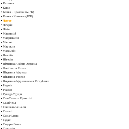
•
Катанга
•
Кенія
•
Конго - Бразавиль (РК)
•
Конго - Кіншаса (ДРК)
•
Лесото
•
Ліберія
•
Лівія
•
Маврикій
•
Мавританія
•
Малаві
•
Марокко
•
Мозамбік
•
Намібія
•
Нігерія
•
Німецька Східна Африка
•
О-в Святої Єлени
•
Південна Африка
•
Південна Родезія
•
Південно-Африканська Республіка
•
Родезія
•
Руанда
•
Руанда-Урунді
•
Сан-Томе та Принсіпі
•
Свазіленд
•
Сейшельські о-ви
•
Сомалі
•
Сомаліленд
•
Судан
•
Сьерра-Леоне
•
Танзанія