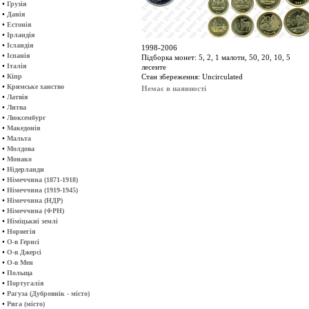
•
Грузія
•
Данія
•
Естонія
•
Ірландія
•
Ісландія
1998-2006
•
Іспанія
Підборка монет: 5, 2, 1 малоти, 50, 20, 10, 5
•
Італія
лесенте
•
Кіпр
Стан збереження: Uncirculated
•
Кримське ханство
Немає в наявності
•
Латвія
•
Литва
•
Люксембург
•
Македонія
•
Мальта
•
Молдова
•
Монако
•
Нідерланди
•
Німеччина (1871-1918)
•
Німеччина (1919-1945)
•
Німеччина (НДР)
•
Німеччина (ФРН)
•
Німіцькиі землі
•
Норвегія
•
О-в Гернсі
•
О-в Джерсі
•
О-в Мен
•
Польща
•
Португалія
•
Рагуза (Дубровнік - місто)
•
Рига (місто)