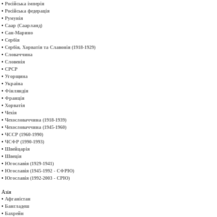
•
Російська імперія
•
Російська федерація
•
Румунія
•
Саар (Саарланд)
•
Сан-Марино
•
Сербія
•
Сербія, Хорватія та Славонія (1918-1929)
•
Словаччина
•
Словенія
•
СРСР
•
Угорщина
•
Україна
•
Фінляндія
•
Франція
•
Хорватія
•
Чехія
•
Чехословаччина (1918-1939)
•
Чехословаччина (1945-1960)
•
ЧССР (1960-1990)
•
ЧСФР (1990-1993)
•
Швейцарія
•
Швеція
•
Югославія (1929-1941)
•
Югославія (1945-1992 - СФРЮ)
•
Югославія (1992-2003 - СРЮ)
Азія
•
Афганістан
•
Бангладеш
•
Бахрейн