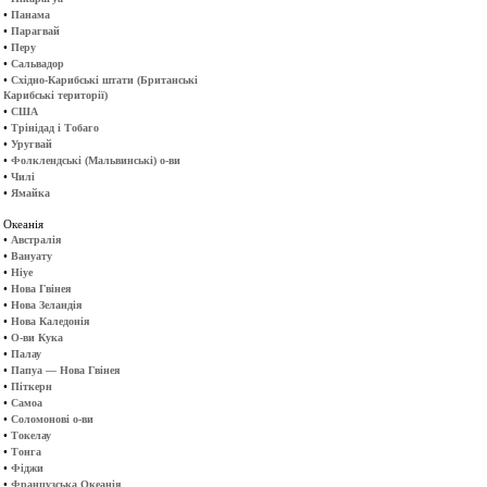
•
Панама
•
Парагвай
•
Перу
•
Сальвадор
•
Східно-Карибські штати (Британські
Карибські території)
•
США
•
Трінідад і Тобаго
•
Уругвай
•
Фолклендські (Мальвинські) о-ви
•
Чилі
•
Ямайка
Океанія
•
Австралія
•
Вануату
•
Ніуе
•
Нова Гвінея
•
Нова Зеландія
•
Нова Каледонія
•
О-ви Кука
•
Палау
•
Папуа — Нова Гвінея
•
Піткерн
•
Самоа
•
Соломонові о-ви
•
Токелау
•
Тонга
•
Фіджи
•
Французська Океанія