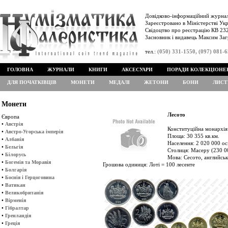
Довідково-інформаційний журнал
Зареєстровано в Міністерстві Укр
Свідоцтво про реєстрацію КВ 232
Засновник і видавець Максим Заг
тел.:
(050) 331-1550, (097) 081-
ГОЛОВНА
ЖУРНАЛИ
КНИГИ
АКСЕСУАРИ
ПОРАДИ КОЛЕКЦІОНЕ
ДЛЯ ПОЧАТКІВЦІВ
МОНЕТИ
МЕДАЛІ
ЖЕТОНИ
БОНИ
ЛИСТ
Монети
Лесото
Європа
•
Австрія
Конституційна монархія
•
Австро-Угорська імперія
Площа: 30 355 кв.км.
•
Албанія
Населення: 2 020 000 ос
•
Бельгія
Столиця: Масеру (230 0
•
Білорусь
Мова: Сесото, английськ
•
Богемія та Моравія
Грошова одиниця: Лоті = 100 лесенте
•
Болгарія
•
Боснія і Герцоговина
•
Ватикан
•
Великобританія
•
Вірменія
•
Гібралтар
•
Гренландія
•
Греція