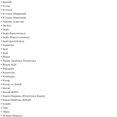
•
Бруней
•
Бутан
•
В'єтнам
•
В'єтнам Південний
•
В'єтнам Північний
•
Гонконг (Сянган)
•
Ізраїль
•
Індія
•
Індія (Британська)
•
Індія (Португальська)
•
Індія (республіка)
•
Індонезія
•
Ірак
•
Іран
•
Йемен
•
Йемен Арабська Республіка
•
Йемен НДР
•
Йорданія
•
Казахстан
•
Камбоджа
•
Катар
•
Катар та Дубай
•
Китай
•
Китай (КНР)
•
Корея Південна (Республіка Корея)
•
Корея Північна (КНДР)
•
Кувейт
•
Лаос
•
Ліван
•
М'янма (Бирма)