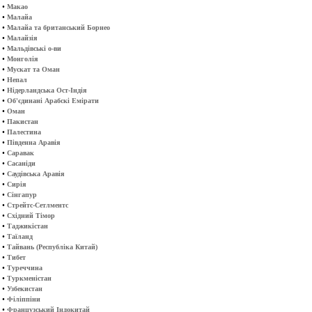
•
Макао
•
Малайа
•
Малайа та британський Борнео
•
Малайзія
•
Мальдівські о-ви
•
Монголія
•
Мускат та Оман
•
Непал
•
Нідерландська Ост-Індія
•
Об'єдинані Арабскі Емірати
•
Оман
•
Пакистан
•
Палестина
•
Південна Аравія
•
Саравак
•
Сасаніди
•
Саудівська Аравія
•
Сирія
•
Сінгапур
•
Стрейтс-Сетлментс
•
Східний Тімор
•
Таджикістан
•
Таїланд
•
Тайвань (Республіка Китай)
•
Тибет
•
Туреччина
•
Туркменістан
•
Узбекистан
•
Філіппіни
•
Французський Індокитай