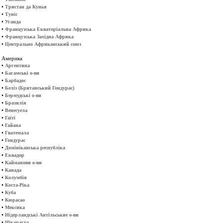
•
Тристан да Кунья
•
Туніс
•
Уганда
•
Французська Екваторіальна Африка
•
Французська Західна Африка
•
Центрально Африканський союз
Америка
•
Аргентина
•
Багамські о-ви
•
Барбадос
•
Беліз (Британський Гондурас)
•
Бермудські о-ви
•
Бразилія
•
Венесуела
•
Гаїті
•
Гайана
•
Гватемала
•
Гондурас
•
Домініканська республіка
•
Еквадор
•
Кайманови о-ви
•
Канада
•
Колумбія
•
Коста-Ріка
•
Куба
•
Кюрасао
•
Мексика
•
Нідерландські Антільськие о-ви
•
Нікарагуа