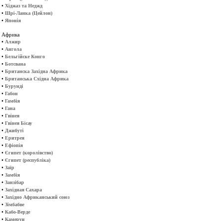
•
Хіджаз та Неджд
•
Шрі-Ланка (Цейлон)
•
Японія
Африка
•
Алжир
•
Ангола
•
Бельгійске Конго
•
Ботсвана
•
Британска Західна Африка
•
Британська Східна Африка
•
Бурунді
•
Габон
•
Гамбія
•
Гана
•
Гвінея
•
Гвінея Бісау
•
Джибуті
•
Еритрея
•
Ефіопія
•
Єгипет (королівство)
•
Єгипет (республіка)
•
Заїр
•
Замбія
•
Занзібар
•
Західная Сахара
•
Західно Африканський союз
•
Зімбабве
•
Кабо-Верде
•
Камерун