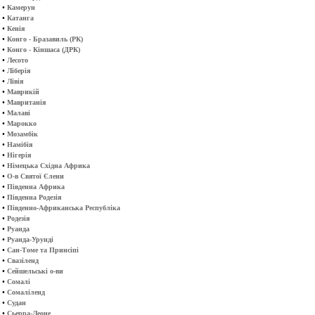
•
Камерун
•
Катанга
•
Кенія
•
Конго - Бразавиль (РК)
•
Конго - Кіншаса (ДРК)
•
Лесото
•
Ліберія
•
Лівія
•
Маврикій
•
Мавританія
•
Малаві
•
Марокко
•
Мозамбік
•
Намібія
•
Нігерія
•
Німецька Східна Африка
•
О-в Святої Єлени
•
Південна Африка
•
Південна Родезія
•
Південно-Африканська Республіка
•
Родезія
•
Руанда
•
Руанда-Урунді
•
Сан-Томе та Принсіпі
•
Свазіленд
•
Сейшельські о-ви
•
Сомалі
•
Сомаліленд
•
Судан
•
Сьерра-Леоне