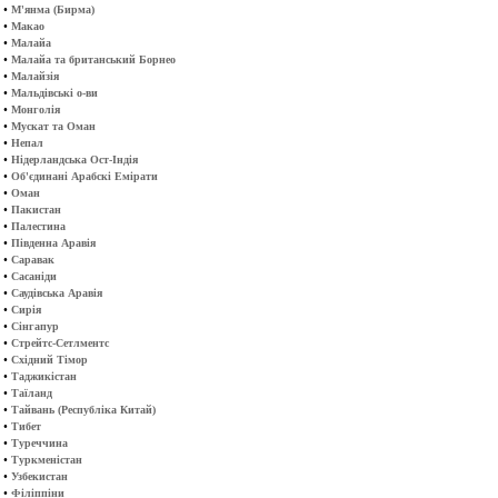
•
М'янма (Бирма)
•
Макао
•
Малайа
•
Малайа та британський Борнео
•
Малайзія
•
Мальдівські о-ви
•
Монголія
•
Мускат та Оман
•
Непал
•
Нідерландська Ост-Індія
•
Об'єдинані Арабскі Емірати
•
Оман
•
Пакистан
•
Палестина
•
Південна Аравія
•
Саравак
•
Сасаніди
•
Саудівська Аравія
•
Сирія
•
Сінгапур
•
Стрейтс-Сетлментс
•
Східний Тімор
•
Таджикістан
•
Таїланд
•
Тайвань (Республіка Китай)
•
Тибет
•
Туреччина
•
Туркменістан
•
Узбекистан
•
Філіппіни