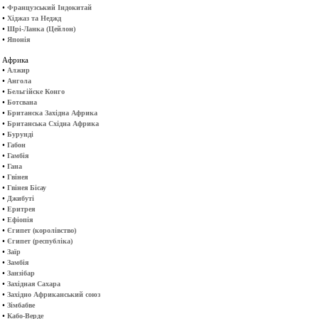
•
Французський Індокитай
•
Хіджаз та Неджд
•
Шрі-Ланка (Цейлон)
•
Японія
Африка
•
Алжир
•
Ангола
•
Бельгійске Конго
•
Ботсвана
•
Британска Західна Африка
•
Британська Східна Африка
•
Бурунді
•
Габон
•
Гамбія
•
Гана
•
Гвінея
•
Гвінея Бісау
•
Джибуті
•
Еритрея
•
Ефіопія
•
Єгипет (королівство)
•
Єгипет (республіка)
•
Заїр
•
Замбія
•
Занзібар
•
Західная Сахара
•
Західно Африканський союз
•
Зімбабве
•
Кабо-Верде