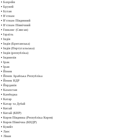
•
Бахрейн
•
Бруней
•
Бутан
•
В'єтнам
•
В'єтнам Південний
•
В'єтнам Північний
•
Гонконг (Сянган)
•
Ізраїль
•
Індія
•
Індія (Британська)
•
Індія (Португальська)
•
Індія (республіка)
•
Індонезія
•
Ірак
•
Іран
•
Йемен
•
Йемен Арабська Республіка
•
Йемен НДР
•
Йорданія
•
Казахстан
•
Камбоджа
•
Катар
•
Катар та Дубай
•
Китай
•
Китай (КНР)
•
Корея Південна (Республіка Корея)
•
Корея Північна (КНДР)
•
Кувейт
•
Лаос
•
Ліван