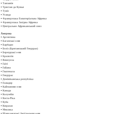
•
Танзанія
•
Тристан да Кунья
•
Туніс
•
Уганда
•
Французська Екваторіальна Африка
•
Французська Західна Африка
•
Центрально Африканський союз
Америка
•
Аргентина
•
Багамські о-ви
•
Барбадос
•
Беліз (Британський Гондурас)
•
Бермудські о-ви
•
Бразилія
•
Венесуела
•
Гаїті
•
Гайана
•
Гватемала
•
Гондурас
•
Домініканська республіка
•
Еквадор
•
Кайманови о-ви
•
Канада
•
Колумбія
•
Коста-Ріка
•
Куба
•
Кюрасао
•
Мексика
•
Нідерландські Антільськие о-ви