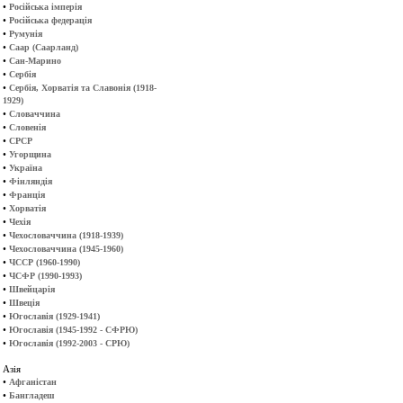
•
Російська імперія
•
Російська федерація
•
Румунія
•
Саар (Саарланд)
•
Сан-Марино
•
Сербія
•
Сербія, Хорватія та Славонія (1918-
1929)
•
Словаччина
•
Словенія
•
СРСР
•
Угорщина
•
Україна
•
Фінляндія
•
Франція
•
Хорватія
•
Чехія
•
Чехословаччина (1918-1939)
•
Чехословаччина (1945-1960)
•
ЧССР (1960-1990)
•
ЧСФР (1990-1993)
•
Швейцарія
•
Швеція
•
Югославія (1929-1941)
•
Югославія (1945-1992 - СФРЮ)
•
Югославія (1992-2003 - СРЮ)
Азія
•
Афганістан
•
Бангладеш