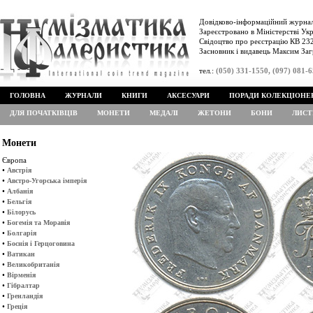
Довідково-інформаційний журнал
Зареєстровано в Міністерстві Укр
Свідоцтво про реєстрацію КВ 232
Засновник і видавець Максим Заг
тел.:
(050) 331-1550, (097) 081-
ГОЛОВНА
ЖУРНАЛИ
КНИГИ
АКСЕСУАРИ
ПОРАДИ КОЛЕКЦІОНЕ
ДЛЯ ПОЧАТКІВЦІВ
МОНЕТИ
МЕДАЛІ
ЖЕТОНИ
БОНИ
ЛИСТ
Монети
Європа
•
Австрія
•
Австро-Угорська імперія
•
Албанія
•
Бельгія
•
Білорусь
•
Богемія та Моравія
•
Болгарія
•
Боснія і Герцоговина
•
Ватикан
•
Великобританія
•
Вірменія
•
Гібралтар
•
Гренландія
•
Греція