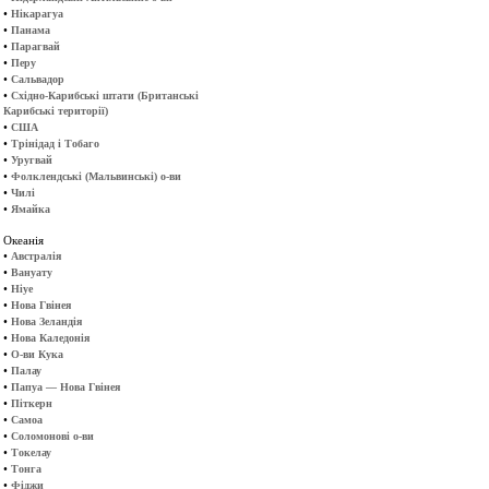
•
Нікарагуа
•
Панама
•
Парагвай
•
Перу
•
Сальвадор
•
Східно-Карибські штати (Британські
Карибські території)
•
США
•
Трінідад і Тобаго
•
Уругвай
•
Фолклендські (Мальвинські) о-ви
•
Чилі
•
Ямайка
Океанія
•
Австралія
•
Вануату
•
Ніуе
•
Нова Гвінея
•
Нова Зеландія
•
Нова Каледонія
•
О-ви Кука
•
Палау
•
Папуа — Нова Гвінея
•
Піткерн
•
Самоа
•
Соломонові о-ви
•
Токелау
•
Тонга
•
Фіджи