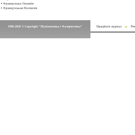
•
Французська Океанія
•
Французськая Полінезія
1996-2026 © Copyright "Нумізматика і Фалеристика"
Придбати журнал
Ре