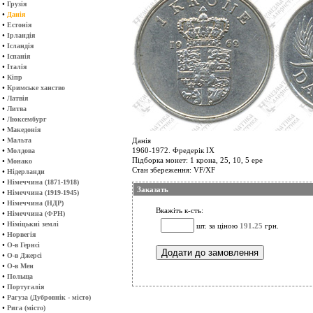
•
Грузія
•
Данія
•
Естонія
•
Ірландія
•
Ісландія
•
Іспанія
•
Італія
•
Кіпр
•
Кримське ханство
•
Латвія
•
Литва
•
Люксембург
•
Македонія
•
Мальта
Данія
•
1960-1972. Фредерік ІХ
Молдова
Підборка монет: 1 крона, 25, 10, 5 ере
•
Монако
Стан збереження: VF/XF
•
Нідерланди
•
Німеччина (1871-1918)
Заказать
•
Німеччина (1919-1945)
•
Німеччина (НДР)
Вкажіть к-сть:
•
Німеччина (ФРН)
•
Німіцькиі землі
шт. за ціною
191.25
грн.
•
Норвегія
•
О-в Гернсі
•
О-в Джерсі
•
О-в Мен
•
Польща
•
Португалія
•
Рагуза (Дубровнік - місто)
•
Рига (місто)