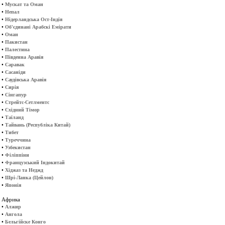
•
Мускат та Оман
•
Непал
•
Нідерландська Ост-Індія
•
Об'єдинані Арабскі Емірати
•
Оман
•
Пакистан
•
Палестина
•
Південна Аравія
•
Саравак
•
Сасаніди
•
Саудівська Аравія
•
Сирія
•
Сінгапур
•
Стрейтс-Сетлментс
•
Східний Тімор
•
Таїланд
•
Тайвань (Республіка Китай)
•
Тибет
•
Туреччина
•
Узбекистан
•
Філіппіни
•
Французський Індокитай
•
Хіджаз та Неджд
•
Шрі-Ланка (Цейлон)
•
Японія
Африка
•
Алжир
•
Ангола
•
Бельгійске Конго