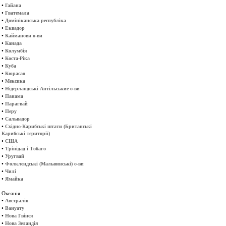
•
Гайана
•
Гватемала
•
Домініканська республіка
•
Еквадор
•
Кайманови о-ви
•
Канада
•
Колумбія
•
Коста-Ріка
•
Куба
•
Кюрасао
•
Мексика
•
Нідерландські Антільськие о-ви
•
Панама
•
Парагвай
•
Перу
•
Сальвадор
•
Східно-Карибські штати (Британські
Карибські території)
•
США
•
Трінідад і Тобаго
•
Уругвай
•
Фолклендські (Мальвинські) о-ви
•
Чилі
•
Ямайка
Океанія
•
Австралія
•
Вануату
•
Нова Гвінея
•
Нова Зеландія