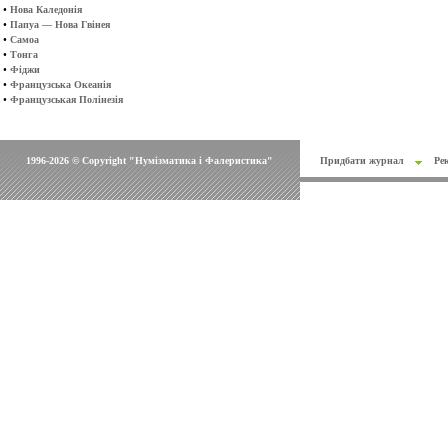
•
Нова Каледонія
•
Папуа — Нова Гвінея
•
Самоа
•
Тонга
•
Фіджи
•
Французська Океанія
•
Французськая Полінезія
1996-2026 © Copyright "Нумізматика і Фалеристика"
Придбати журнал
Ре