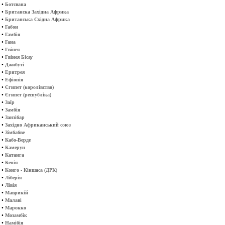
•
Ботсвана
•
Британска Західна Африка
•
Британська Східна Африка
•
Габон
•
Гамбія
•
Гана
•
Гвінея
•
Гвінея Бісау
•
Джибуті
•
Еритрея
•
Ефіопія
•
Єгипет (королівство)
•
Єгипет (республіка)
•
Заїр
•
Замбія
•
Занзібар
•
Західно Африканський союз
•
Зімбабве
•
Кабо-Верде
•
Камерун
•
Катанга
•
Кенія
•
Конго - Кіншаса (ДРК)
•
Ліберія
•
Лівія
•
Маврикій
•
Малаві
•
Марокко
•
Мозамбік
•
Намібія