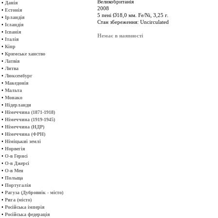
Великобританія
•
Данія
2008
•
Естонія
5 пені Ø18,0 мм. Fe/Ni, 3,25 г.
•
Ірландія
Стан збереження: Uncirculated
•
Ісландія
•
Іспанія
Немає в наявності
•
Італія
•
Кіпр
•
Кримське ханство
•
Латвія
•
Литва
•
Люксембург
•
Македонія
•
Мальта
•
Монако
•
Нідерланди
•
Німеччина (1871-1918)
•
Німеччина (1919-1945)
•
Німеччина (НДР)
•
Німеччина (ФРН)
•
Німіцькиі землі
•
Норвегія
•
О-в Гернсі
•
О-в Джерсі
•
О-в Мен
•
Польща
•
Португалія
•
Рагуза (Дубровнік - місто)
•
Рига (місто)
•
Російська імперія
•
Російська федерація