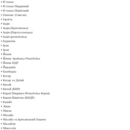
•
В'єтнам
•
В'єтнам Південний
•
В'єтнам Північний
•
Гонконг (Сянган)
•
Ізраїль
•
Індія
•
Індія (Британська)
•
Індія (Португальська)
•
Індія (республіка)
•
Індонезія
•
Ірак
•
Іран
•
Йемен
•
Йемен Арабська Республіка
•
Йемен НДР
•
Йорданія
•
Камбоджа
•
Катар
•
Катар та Дубай
•
Китай
•
Китай (КНР)
•
Корея Південна (Республіка Корея)
•
Корея Північна (КНДР)
•
Кувейт
•
Ліван
•
Макао
•
Малайа
•
Малайа та британський Борнео
•
Малайзія
•
Монголія