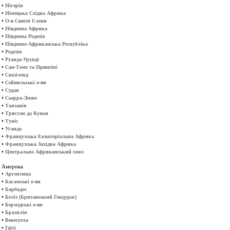
•
Нігерія
•
Німецька Східна Африка
•
О-в Святої Єлени
•
Південна Африка
•
Південна Родезія
•
Південно-Африканська Республіка
•
Родезія
•
Руанда-Урунді
•
Сан-Томе та Принсіпі
•
Свазіленд
•
Сейшельські о-ви
•
Судан
•
Сьерра-Леоне
•
Танзанія
•
Тристан да Кунья
•
Туніс
•
Уганда
•
Французська Екваторіальна Африка
•
Французська Західна Африка
•
Центрально Африканський союз
Америка
•
Аргентина
•
Багамські о-ви
•
Барбадос
•
Беліз (Британський Гондурас)
•
Бермудські о-ви
•
Бразилія
•
Венесуела
•
Гаїті