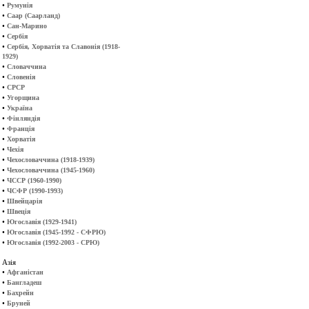
•
Румунія
•
Саар (Саарланд)
•
Сан-Марино
•
Сербія
•
Сербія, Хорватія та Славонія (1918-
1929)
•
Словаччина
•
Словенія
•
СРСР
•
Угорщина
•
Україна
•
Фінляндія
•
Франція
•
Хорватія
•
Чехія
•
Чехословаччина (1918-1939)
•
Чехословаччина (1945-1960)
•
ЧССР (1960-1990)
•
ЧСФР (1990-1993)
•
Швейцарія
•
Швеція
•
Югославія (1929-1941)
•
Югославія (1945-1992 - СФРЮ)
•
Югославія (1992-2003 - СРЮ)
Азія
•
Афганістан
•
Бангладеш
•
Бахрейн
•
Бруней