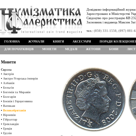
Довідково-інформаційний журнал
Зареєстровано в Міністерстві Укр
Свідоцтво про реєстрацію КВ 232
Засновник і видавець Максим Заг
тел.:
(050) 331-1550, (097) 081-
ГОЛОВНА
ЖУРНАЛИ
КНИГИ
АКСЕСУАРИ
ПОРАДИ КОЛЕКЦІОНЕ
ДЛЯ ПОЧАТКІВЦІВ
МОНЕТИ
МЕДАЛІ
ЖЕТОНИ
БОНИ
ЛИСТ
Монети
Європа
•
Австрія
•
Австро-Угорська імперія
•
Албанія
•
Бельгія
•
Богемія та Моравія
•
Болгарія
•
Боснія і Герцоговина
•
Ватикан
•
Великобританія
•
Вірменія
•
Гібралтар
•
Гренландія
•
Греція
•
Грузія