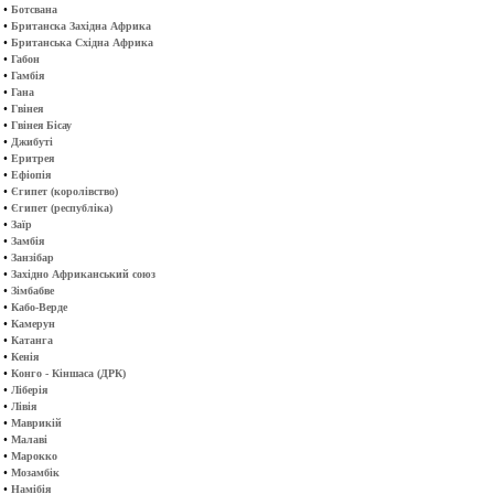
•
Ботсвана
•
Британска Західна Африка
•
Британська Східна Африка
•
Габон
•
Гамбія
•
Гана
•
Гвінея
•
Гвінея Бісау
•
Джибуті
•
Еритрея
•
Ефіопія
•
Єгипет (королівство)
•
Єгипет (республіка)
•
Заїр
•
Замбія
•
Занзібар
•
Західно Африканський союз
•
Зімбабве
•
Кабо-Верде
•
Камерун
•
Катанга
•
Кенія
•
Конго - Кіншаса (ДРК)
•
Ліберія
•
Лівія
•
Маврикій
•
Малаві
•
Марокко
•
Мозамбік
•
Намібія