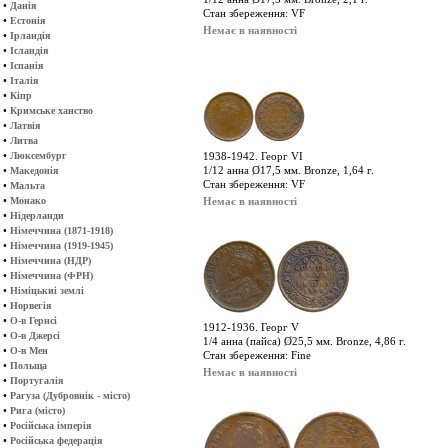
•
Данія
Стан збереження: VF
•
Естонія
Немає в наявності
•
Ірландія
•
Ісландія
•
Іспанія
•
Італія
•
Кіпр
•
Кримське ханство
•
Латвія
•
Литва
•
Люксембург
1938-1942. Георг VI
•
1/12 анна Ø17,5 мм. Bronze, 1,64 г.
Македонія
Стан збереження: VF
•
Мальта
•
Монако
Немає в наявності
•
Нідерланди
•
Німеччина (1871-1918)
•
Німеччина (1919-1945)
•
Німеччина (НДР)
•
Німеччина (ФРН)
•
Німіцькиі землі
•
Норвегія
•
О-в Гернсі
1912-1936. Георг V
•
О-в Джерсі
1/4 анна (пайса) Ø25,5 мм. Bronze, 4,86 г.
•
О-в Мен
Стан збереження: Fine
•
Польща
Немає в наявності
•
Португалія
•
Рагуза (Дубровнік - місто)
•
Рига (місто)
•
Російська імперія
•
Російська федерація