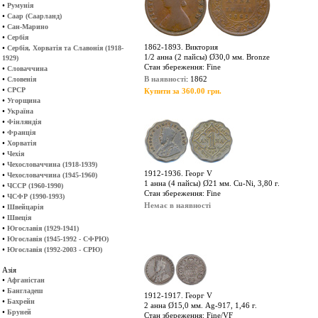
•
Румунія
•
Саар (Саарланд)
•
Сан-Марино
•
Сербія
1862-1893. Виктория
•
Сербія, Хорватія та Славонія (1918-
1/2 анна (2 пайсы) Ø30,0 мм. Bronze
1929)
Стан збереження: Fine
•
Словаччина
•
В наявності
: 1862
Словенія
•
СРСР
Купити за 360.00 грн.
•
Угорщина
•
Україна
•
Фінляндія
•
Франція
•
Хорватія
•
Чехія
•
Чехословаччина (1918-1939)
1912-1936. Георг V
•
Чехословаччина (1945-1960)
1 анна (4 пайсы) Ø21 мм. Cu-Ni, 3,80 г.
•
ЧССР (1960-1990)
Стан збереження: Fine
•
ЧСФР (1990-1993)
Немає в наявності
•
Швейцарія
•
Швеція
•
Югославія (1929-1941)
•
Югославія (1945-1992 - СФРЮ)
•
Югославія (1992-2003 - СРЮ)
Азія
•
Афганістан
•
Бангладеш
1912-1917. Георг V
•
Бахрейн
2 анна Ø15,0 мм. Ag-917, 1,46 г.
•
Бруней
Стан збереження: Fine/VF