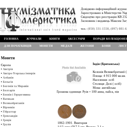
Довідково-інформаційний журнал
Зареєстровано в Міністерстві Укр
Свідоцтво про реєстрацію КВ 232
Засновник і видавець Максим Заг
тел.:
(050) 331-1550, (097) 081-
ГОЛОВНА
ЖУРНАЛИ
КНИГИ
АКСЕСУАРИ
ПОРАДИ КОЛЕКЦІОНЕ
ДЛЯ ПОЧАТКІВЦІВ
МОНЕТИ
МЕДАЛІ
ЖЕТОНИ
БОНИ
ЛИСТ
Монети
Індія (Британська)
Європа
•
Австрія
Колонія Великобританії (
•
Австро-Угорська імперія
Площа: 4 915 000 кв.км.
•
Албанія
Населення: осіб
•
Бельгія
Столиця: Делі ( осіб)
•
Богемія та Моравія
Мова: англійська
•
Болгарія
Грошова одиниця: Руія = 100 анна, пайса, пія
•
Боснія і Герцоговина
•
Ватикан
•
Великобританія
•
Вірменія
•
Гібралтар
•
Гренландія
•
Греція
1862-1901. Виктория
•
Грузія
1/12 анна Ø17,5 мм. Bronze, 2,1 г.