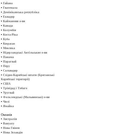
•
Гайана
•
Гватемала
•
Домініканська республіка
•
Еквадор
•
Кайманови о-ви
•
Канада
•
Колумбія
•
Коста-Ріка
•
Куба
•
Кюрасао
•
Мексика
•
Нідерландські Антільськие о-ви
•
Панама
•
Парагвай
•
Перу
•
Сальвадор
•
Східно-Карибські штати (Британські
Карибські території)
•
США
•
Трінідад і Тобаго
•
Уругвай
•
Фолклендські (Мальвинські) о-ви
•
Чилі
•
Ямайка
Океанія
•
Австралія
•
Вануату
•
Нова Гвінея
•
Нова Зеландія