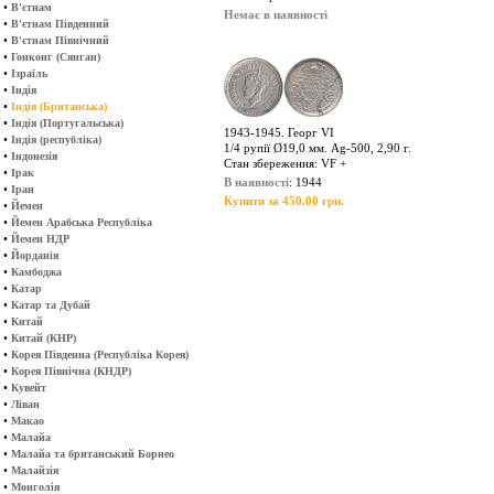
•
В'єтнам
Немає в наявності
•
В'єтнам Південний
•
В'єтнам Північний
•
Гонконг (Сянган)
•
Ізраїль
•
Індія
•
Індія (Британська)
•
Індія (Португальська)
1943-1945. Георг VI
•
Індія (республіка)
1/4 рупії Ø19,0 мм. Ag-500, 2,90 г.
•
Індонезія
Стан збереження: VF +
•
Ірак
В наявності
: 1944
•
Іран
Купити за 450.00 грн.
•
Йемен
•
Йемен Арабська Республіка
•
Йемен НДР
•
Йорданія
•
Камбоджа
•
Катар
•
Катар та Дубай
•
Китай
•
Китай (КНР)
•
Корея Південна (Республіка Корея)
•
Корея Північна (КНДР)
•
Кувейт
•
Ліван
•
Макао
•
Малайа
•
Малайа та британський Борнео
•
Малайзія
•
Монголія