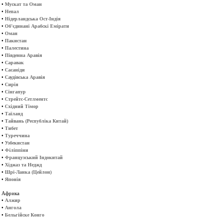
•
Мускат та Оман
•
Непал
•
Нідерландська Ост-Індія
•
Об'єдинані Арабскі Емірати
•
Оман
•
Пакистан
•
Палестина
•
Південна Аравія
•
Саравак
•
Сасаніди
•
Саудівська Аравія
•
Сирія
•
Сінгапур
•
Стрейтс-Сетлментс
•
Східний Тімор
•
Таїланд
•
Тайвань (Республіка Китай)
•
Тибет
•
Туреччина
•
Узбекистан
•
Філіппіни
•
Французський Індокитай
•
Хіджаз та Неджд
•
Шрі-Ланка (Цейлон)
•
Японія
Африка
•
Алжир
•
Ангола
•
Бельгійске Конго