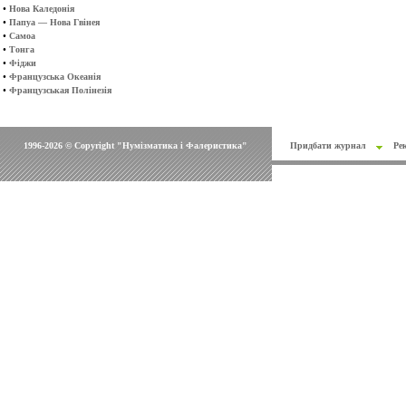
•
Нова Каледонія
•
Папуа — Нова Гвінея
•
Самоа
•
Тонга
•
Фіджи
•
Французська Океанія
•
Французськая Полінезія
1996-2026 © Copyright "Нумізматика і Фалеристика"
Придбати журнал
Ре