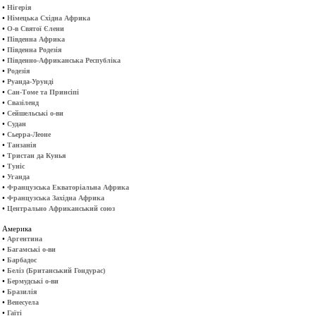
•
Нігерія
•
Німецька Східна Африка
•
О-в Святої Єлени
•
Південна Африка
•
Південна Родезія
•
Південно-Африканська Республіка
•
Родезія
•
Руанда-Урунді
•
Сан-Томе та Принсіпі
•
Свазіленд
•
Сейшельські о-ви
•
Судан
•
Сьерра-Леоне
•
Танзанія
•
Тристан да Кунья
•
Туніс
•
Уганда
•
Французська Екваторіальна Африка
•
Французська Західна Африка
•
Центрально Африканський союз
Америка
•
Аргентина
•
Багамські о-ви
•
Барбадос
•
Беліз (Британський Гондурас)
•
Бермудські о-ви
•
Бразилія
•
Венесуела
•
Гаїті