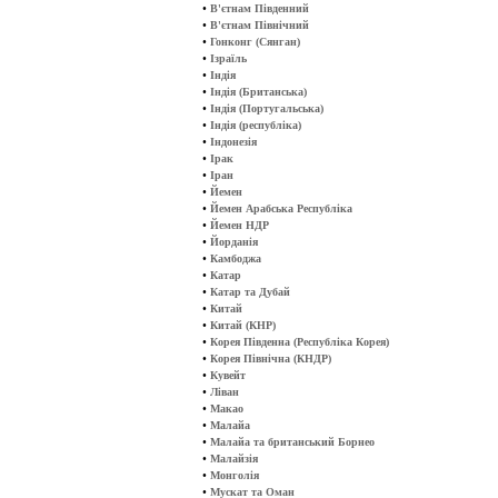
•
В'єтнам Південний
•
В'єтнам Північний
•
Гонконг (Сянган)
•
Ізраїль
•
Індія
•
Індія (Британська)
•
Індія (Португальська)
•
Індія (республіка)
•
Індонезія
•
Ірак
•
Іран
•
Йемен
•
Йемен Арабська Республіка
•
Йемен НДР
•
Йорданія
•
Камбоджа
•
Катар
•
Катар та Дубай
•
Китай
•
Китай (КНР)
•
Корея Південна (Республіка Корея)
•
Корея Північна (КНДР)
•
Кувейт
•
Ліван
•
Макао
•
Малайа
•
Малайа та британський Борнео
•
Малайзія
•
Монголія
•
Мускат та Оман