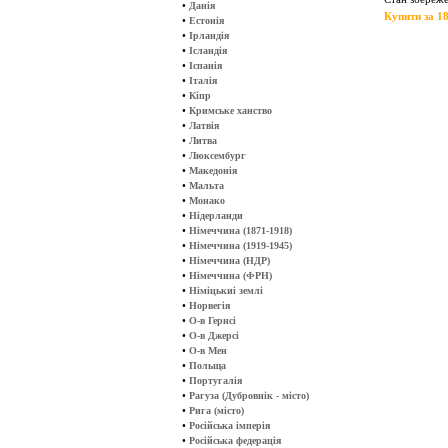
•
Данія
Купити за 18
•
Естонія
•
Ірландія
•
Ісландія
•
Іспанія
•
Італія
•
Кіпр
•
Кримське ханство
•
Латвія
•
Литва
•
Люксембург
•
Македонія
•
Мальта
•
Монако
•
Нідерланди
•
Німеччина (1871-1918)
•
Німеччина (1919-1945)
•
Німеччина (НДР)
•
Німеччина (ФРН)
•
Німіцькиі землі
•
Норвегія
•
О-в Гернсі
•
О-в Джерсі
•
О-в Мен
•
Польща
•
Португалія
•
Рагуза (Дубровнік - місто)
•
Рига (місто)
•
Російська імперія
•
Російська федерація