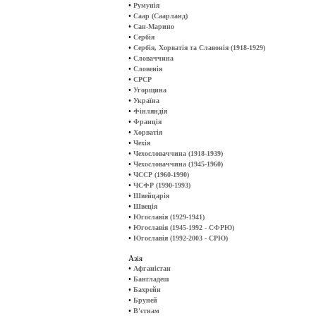
•
Румунія
•
Саар (Саарланд)
•
Сан-Марино
•
Сербія
•
Сербія, Хорватія та Славонія (1918-1929)
•
Словаччина
•
Словенія
•
СРСР
•
Угорщина
•
Україна
•
Фінляндія
•
Франція
•
Хорватія
•
Чехія
•
Чехословаччина (1918-1939)
•
Чехословаччина (1945-1960)
•
ЧССР (1960-1990)
•
ЧСФР (1990-1993)
•
Швейцарія
•
Швеція
•
Югославія (1929-1941)
•
Югославія (1945-1992 - СФРЮ)
•
Югославія (1992-2003 - СРЮ)
Азія
•
Афганістан
•
Бангладеш
•
Бахрейн
•
Бруней
•
В'єтнам