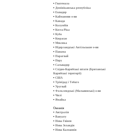
•
Гватемала
•
Домініканська республіка
•
Еквадор
•
Кайманови о-ви
•
Канада
•
Колумбія
•
Коста-Ріка
•
Куба
•
Кюрасао
•
Мексика
•
Нідерландські Антільськие о-ви
•
Панама
•
Парагвай
•
Перу
•
Сальвадор
•
Східно-Карибські штати (Британські
Карибські території)
•
США
•
Трінідад і Тобаго
•
Уругвай
•
Фолклендські (Мальвинські) о-ви
•
Чилі
•
Ямайка
Океанія
•
Австралія
•
Вануату
•
Нова Гвінея
•
Нова Зеландія
•
Нова Каледонія