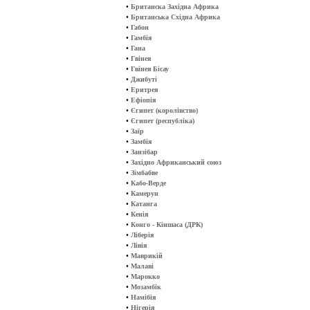
•
Британска Західна Африка
•
Британська Східна Африка
•
Габон
•
Гамбія
•
Гана
•
Гвінея
•
Гвінея Бісау
•
Джибуті
•
Еритрея
•
Ефіопія
•
Єгипет (королівство)
•
Єгипет (республіка)
•
Заїр
•
Замбія
•
Занзібар
•
Західно Африканський союз
•
Зімбабве
•
Кабо-Верде
•
Камерун
•
Катанга
•
Кенія
•
Конго - Кіншаса (ДРК)
•
Ліберія
•
Лівія
•
Маврикій
•
Малаві
•
Марокко
•
Мозамбік
•
Намібія
•
Нігерія