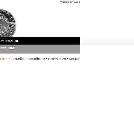
Увійти на сайт
НФОРМАЦІЯ
НОВИНКИ
•
•
•
•
•
гові
Ювілейні
Ювілейні Ag
Ювілейні Au
Медаль