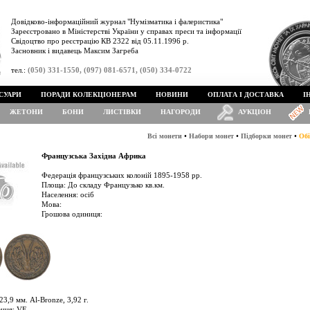
Довідково-інформаційний журнал "Нумізматика і фалеристика"
Зареєстровано в Міністерстві України у справах преси та інформації
Свідоцтво про реєстрацію КВ 2322 від 05.11.1996 р.
Засновник і видавець Максим Загреба
тел.:
(050) 331-1550, (097) 081-6571, (050) 334-0722
СУАРИ
ПОРАДИ КОЛЕКЦІОНЕРАМ
НОВИНИ
ОПЛАТА І ДОСТАВКА
І
ЖЕТОНИ
БОНИ
ЛИСТІВКИ
НАГОРОДИ
АУКЦІОН
•
•
•
Всі монети
Набори монет
Підборки монет
Обі
Французська Західна Африка
Федерація французських колоній 1895-1958 рр.
Площа: До складу Французько кв.км.
Населення: осіб
Мова:
Грошова одиниця:
3,9 мм. Al-Bronze, 3,92 г.
ення: VF