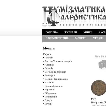
ГОЛОВНА
ЖУРНАЛИ
КНИГИ
АКСЕ
ДЛЯ ПОЧАТКІВЦІВ
МОНЕТИ
МЕДАЛІ
Монети
Європа
•
Австрія
•
Австро-Угорська імперія
•
Албанія
•
Бельгія
•
Богемія та Моравія
•
Болгарія
•
Боснія і Герцоговина
•
Ватикан
•
Великобританія
•
Вірменія
•
Гібралтар
•
Гренландія
1957
•
Греція
10 франків Ø2
•
Грузія
Стан збереж