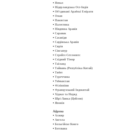
•
Непал
•
Нідерландська Ост-Індія
•
Об'єдинані Арабскі Емірати
•
Оман
•
Пакистан
•
Палестина
•
Південна Аравія
•
Саравак
•
Сасаніди
•
Саудівська Аравія
•
Сирія
•
Сінгапур
•
Стрейтс-Сетлментс
•
Східний Тімор
•
Таїланд
•
Тайвань (Республіка Китай)
•
Тибет
•
Туреччина
•
Узбекистан
•
Філіппіни
•
Французський Індокитай
•
Хіджаз та Неджд
•
Шрі-Ланка (Цейлон)
•
Японія
Африка
•
Алжир
•
Ангола
•
Бельгійске Конго
•
Ботсвана