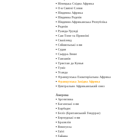
•
Німецька Східна Африка
•
О-в Святої Єлени
•
Південна Африка
•
Південна Родезія
•
Південно-Африканська Республіка
•
Родезія
•
Руанда-Урунді
•
Сан-Томе та Принсіпі
•
Свазіленд
•
Сейшельські о-ви
•
Судан
•
Сьерра-Леоне
•
Танзанія
•
Тристан да Кунья
•
Туніс
•
Уганда
•
Французська Екваторіальна Африка
•
Французська Західна Африка
•
Центрально Африканський союз
Америка
•
Аргентина
•
Багамські о-ви
•
Барбадос
•
Беліз (Британський Гондурас)
•
Бермудські о-ви
•
Бразилія
•
Венесуела
•
Гаїті
•
Гайана