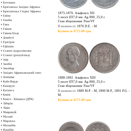
•
Ботсвана
•
Британска Західна Африка
•
Британська Східна Африка
1875-1876. Альфонсо ХІІ
•
Габон
5 песет Ø37,0 мм. Ag-900, 25,0 г.
•
Гамбія
Стан збереження: Fine/VF
•
Гана
В наявності
: 1876 D.E. - M.
•
Гвінея
Купити за 4725.00 грн.
•
Гвінея Бісау
•
Джибуті
•
Еритрея
•
Ефіопія
•
Єгипет (королівство)
•
Єгипет (республіка)
•
Заїр
•
Замбія
•
Занзібар
•
Західно Африканський союз
•
Зімбабве
1888-1892. Альфонсо XIII
•
Кабо-Верде
5 песет Ø37,0 мм. Ag-900, 25,0 г.
•
Стан збереження: Fine/VF
Камерун
•
Катанга
В наявності
: 1889 M.P. - M, 1890 M.P., 1891 P.G. -
•
Кенія
M.
•
Конго - Кіншаса (ДРК)
Купити за 4275.00 грн.
•
Ліберія
•
Лівія
•
Маврикій
•
Малаві
•
Марокко
•
Мозамбік
•
Намібія