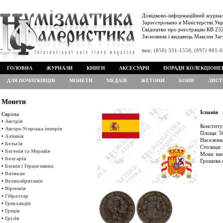
Довідково-інформаційний журнал
Зареєстровано в Міністерстві Укр
Свідоцтво про реєстрацію КВ 232
Засновник і видавець Максим Заг
тел.:
(050) 331-1550, (097) 081-
ГОЛОВНА
ЖУРНАЛИ
КНИГИ
АКСЕСУАРИ
ПОРАДИ КОЛЕКЦІОНЕ
ДЛЯ ПОЧАТКІВЦІВ
МОНЕТИ
МЕДАЛІ
ЖЕТОНИ
БОНИ
ЛИСТ
Монети
Іспанія
Європа
•
Австрія
Конститу
•
Австро-Угорська імперія
Площа: 5
•
Албанія
Населенн
•
Бельгія
Столиця:
•
Богемія та Моравія
Мова: кас
•
Болгарія
Грошова 
•
Боснія і Герцоговина
•
Ватикан
•
Великобританія
•
Вірменія
•
Гібралтар
•
Гренландія
•
Греція
•
Грузія