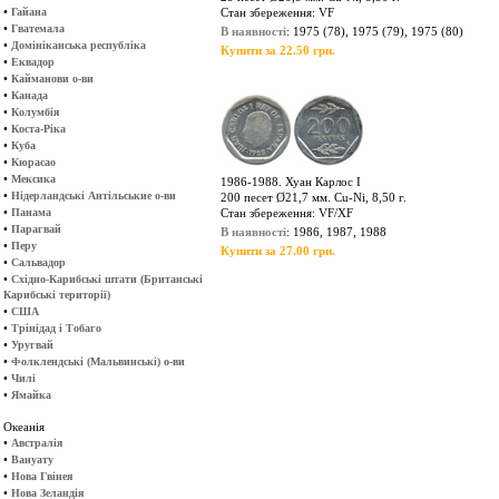
•
Гайана
Стан збереження: VF
•
Гватемала
В наявності
: 1975 (78), 1975 (79), 1975 (80)
•
Домініканська республіка
Купити за 22.50 грн.
•
Еквадор
•
Кайманови о-ви
•
Канада
•
Колумбія
•
Коста-Ріка
•
Куба
•
Кюрасао
•
Мексика
1986-1988. Хуан Карлос І
•
Нідерландські Антільськие о-ви
200 песет Ø21,7 мм. Cu-Ni, 8,50 г.
•
Панама
Стан збереження: VF/XF
•
Парагвай
В наявності
: 1986, 1987, 1988
•
Перу
Купити за 27.00 грн.
•
Сальвадор
•
Східно-Карибські штати (Британські
Карибські території)
•
США
•
Трінідад і Тобаго
•
Уругвай
•
Фолклендські (Мальвинські) о-ви
•
Чилі
•
Ямайка
Океанія
•
Австралія
•
Вануату
•
Нова Гвінея
•
Нова Зеландія