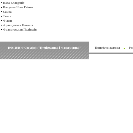
•
Нова Каледонія
•
Папуа — Нова Гвінея
•
Самоа
•
Тонга
•
Фіджи
•
Французська Океанія
•
Французськая Полінезія
1996-2026 © Copyright "Нумізматика і Фалеристика"
Придбати журнал
Ре