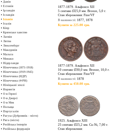
•
Данія
•
Естонія
1877-1879. Альфонсо ХІІ
•
Ірландія
5 сентаво Ø25,0 мм. Bronze, 5,0 г.
•
Ісландія
Стан збереження: Fine/VF
•
Іспанія
В наявності
: 1877, 1878
•
Італія
Купити за 225.00 грн.
•
Кіпр
•
Кримське ханство
•
Латвія
•
Литва
•
Люксембург
•
Македонія
•
Мальта
•
Монако
•
Нідерланди
1877-1879. Альфонсо ХІІ
•
Німеччина (1871-1918)
10 сентаво Ø30,0 мм. Bronze, 10,0 г.
•
Німеччина (1919-1945)
Стан збереження: Fine/VF
•
Німеччина (НДР)
В наявності
: 1878
•
Німеччина (ФРН)
Купити за 450.00 грн.
•
Німіцькиі землі
•
Норвегія
•
О-в Гернсі
•
О-в Джерсі
•
О-в Мен
•
Польща
•
Португалія
•
Рагуза (Дубровнік - місто)
•
Рига (місто)
1925. Альфонсо ХІІІ
•
Російська імперія
25 сентаво Ø25,2 мм. Cu-Ni, 7,00 г.
•
Стан збереження:
Російська федерація