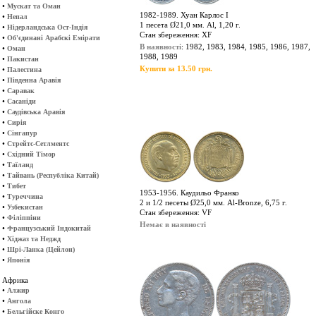
•
Мускат та Оман
1982-1989. Хуан Карлос І
•
Непал
1 песета Ø21,0 мм. Al, 1,20 г.
•
Нідерландська Ост-Індія
Стан збереження: XF
•
Об'єдинані Арабскі Емірати
В наявності
: 1982, 1983, 1984, 1985, 1986, 1987,
•
Оман
1988, 1989
•
Пакистан
Купити за 13.50 грн.
•
Палестина
•
Південна Аравія
•
Саравак
•
Сасаніди
•
Саудівська Аравія
•
Сирія
•
Сінгапур
•
Стрейтс-Сетлментс
•
Східний Тімор
•
Таїланд
•
Тайвань (Республіка Китай)
•
Тибет
1953-1956. Каудильо Франко
•
Туреччина
2 и 1/2 песеты Ø25,0 мм. Al-Bronze, 6,75 г.
•
Узбекистан
Стан збереження: VF
•
Філіппіни
Немає в наявності
•
Французський Індокитай
•
Хіджаз та Неджд
•
Шрі-Ланка (Цейлон)
•
Японія
Африка
•
Алжир
•
Ангола
•
Бельгійске Конго