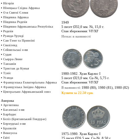
•
Нігерія
•
Німецька Східна Африка
•
О-в Святої Єлени
•
Південна Африка
•
Південна Родезія
1949
•
Південно-Африканська Республіка
5 песет Ø32,0 мм. Ni, 15,0 г.
•
Стан збереження: VF/XF
Родезія
•
Руанда-Урунді
Немає в наявності
•
Сан-Томе та Принсіпі
•
Свазіленд
•
Сейшельські о-ви
•
Судан
•
Сьерра-Леоне
•
Танзанія
•
Тристан да Кунья
•
Туніс
1980-1982. Хуан Карлос І
•
Уганда
5 песет Ø23,0 мм. Cu-Ni, 5,75 г.
•
Стан збереження: VF/XF
Французська Екваторіальна Африка
•
Французська Західна Африка
В наявності
: 1980 (80), 1980 (81), 1980 (82)
•
Центрально Африканський союз
Купити за 22.50 грн.
Америка
•
Аргентина
•
Багамські о-ви
•
Барбадос
•
Беліз (Британський Гондурас)
•
Бермудські о-ви
•
Бразилія
•
Венесуела
1975-1980. Хуан Карлос І
•
Гаїті
25 песет Ø26,5 мм. Cu-Ni, 8,50 г.