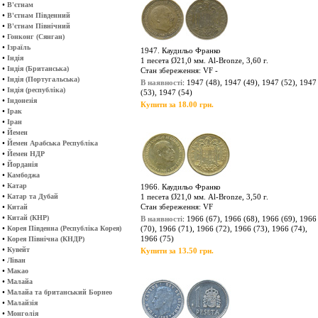
•
В'єтнам
•
В'єтнам Південний
•
В'єтнам Північний
•
Гонконг (Сянган)
•
Ізраїль
1947. Каудильо Франко
•
Індія
1 песета Ø21,0 мм. Al-Bronze, 3,60 г.
•
Індія (Британська)
Стан збереження: VF -
•
Індія (Португальська)
В наявності
: 1947 (48), 1947 (49), 1947 (52), 1947
•
Індія (республіка)
(53), 1947 (54)
•
Індонезія
Купити за 18.00 грн.
•
Ірак
•
Іран
•
Йемен
•
Йемен Арабська Республіка
•
Йемен НДР
•
Йорданія
•
Камбоджа
•
Катар
1966. Каудильо Франко
•
Катар та Дубай
1 песета Ø21,0 мм. Al-Bronze, 3,50 г.
•
Стан збереження: VF
Китай
•
Китай (КНР)
В наявності
: 1966 (67), 1966 (68), 1966 (69), 1966
•
Корея Південна (Республіка Корея)
(70), 1966 (71), 1966 (72), 1966 (73), 1966 (74),
•
1966 (75)
Корея Північна (КНДР)
•
Кувейт
Купити за 13.50 грн.
•
Ліван
•
Макао
•
Малайа
•
Малайа та британський Борнео
•
Малайзія
•
Монголія