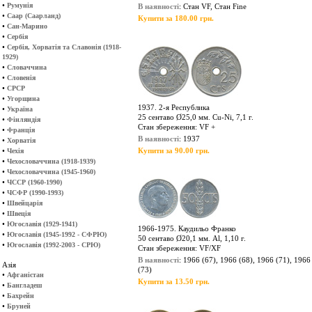
•
Румунія
В наявності
: Cтан VF, Стан Fine
•
Саар (Саарланд)
Купити за 180.00 грн.
•
Сан-Марино
•
Сербія
•
Сербія, Хорватія та Славонія (1918-
1929)
•
Словаччина
•
Словенія
•
СРСР
•
Угорщина
1937. 2-я Республика
•
Україна
25 сентаво Ø25,0 мм. Cu-Ni, 7,1 г.
•
Фінляндія
Стан збереження: VF +
•
Франція
В наявності
: 1937
•
Хорватія
•
Купити за 90.00 грн.
Чехія
•
Чехословаччина (1918-1939)
•
Чехословаччина (1945-1960)
•
ЧССР (1960-1990)
•
ЧСФР (1990-1993)
•
Швейцарія
•
Швеція
•
Югославія (1929-1941)
1966-1975. Каудильо Франко
•
Югославія (1945-1992 - СФРЮ)
50 сентаво Ø20,1 мм. Al, 1,10 г.
•
Югославія (1992-2003 - СРЮ)
Стан збереження: VF/XF
В наявності
: 1966 (67), 1966 (68), 1966 (71), 1966
Азія
(73)
•
Афганістан
Купити за 13.50 грн.
•
Бангладеш
•
Бахрейн
•
Бруней