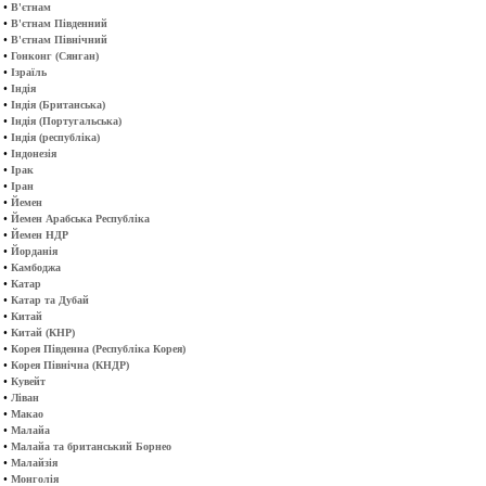
•
В'єтнам
•
В'єтнам Південний
•
В'єтнам Північний
•
Гонконг (Сянган)
•
Ізраїль
•
Індія
•
Індія (Британська)
•
Індія (Португальська)
•
Індія (республіка)
•
Індонезія
•
Ірак
•
Іран
•
Йемен
•
Йемен Арабська Республіка
•
Йемен НДР
•
Йорданія
•
Камбоджа
•
Катар
•
Катар та Дубай
•
Китай
•
Китай (КНР)
•
Корея Південна (Республіка Корея)
•
Корея Північна (КНДР)
•
Кувейт
•
Ліван
•
Макао
•
Малайа
•
Малайа та британський Борнео
•
Малайзія
•
Монголія