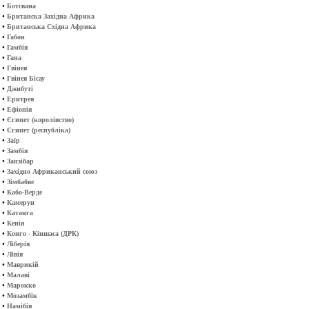
•
Ботсвана
•
Британска Західна Африка
•
Британська Східна Африка
•
Габон
•
Гамбія
•
Гана
•
Гвінея
•
Гвінея Бісау
•
Джибуті
•
Еритрея
•
Ефіопія
•
Єгипет (королівство)
•
Єгипет (республіка)
•
Заїр
•
Замбія
•
Занзібар
•
Західно Африканський союз
•
Зімбабве
•
Кабо-Верде
•
Камерун
•
Катанга
•
Кенія
•
Конго - Кіншаса (ДРК)
•
Ліберія
•
Лівія
•
Маврикій
•
Малаві
•
Марокко
•
Мозамбік
•
Намібія