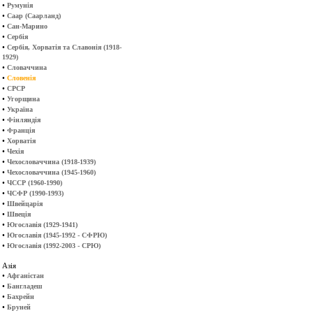
•
Румунія
•
Саар (Саарланд)
•
Сан-Марино
•
Сербія
•
Сербія, Хорватія та Славонія (1918-
1929)
•
Словаччина
•
Словенія
•
СРСР
•
Угорщина
•
Україна
•
Фінляндія
•
Франція
•
Хорватія
•
Чехія
•
Чехословаччина (1918-1939)
•
Чехословаччина (1945-1960)
•
ЧССР (1960-1990)
•
ЧСФР (1990-1993)
•
Швейцарія
•
Швеція
•
Югославія (1929-1941)
•
Югославія (1945-1992 - СФРЮ)
•
Югославія (1992-2003 - СРЮ)
Азія
•
Афганістан
•
Бангладеш
•
Бахрейн
•
Бруней