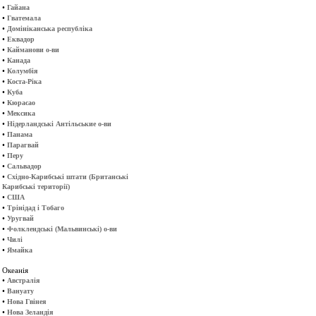
•
Гайана
•
Гватемала
•
Домініканська республіка
•
Еквадор
•
Кайманови о-ви
•
Канада
•
Колумбія
•
Коста-Ріка
•
Куба
•
Кюрасао
•
Мексика
•
Нідерландські Антільськие о-ви
•
Панама
•
Парагвай
•
Перу
•
Сальвадор
•
Східно-Карибські штати (Британські
Карибські території)
•
США
•
Трінідад і Тобаго
•
Уругвай
•
Фолклендські (Мальвинські) о-ви
•
Чилі
•
Ямайка
Океанія
•
Австралія
•
Вануату
•
Нова Гвінея
•
Нова Зеландія