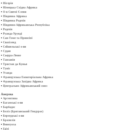
•
Нігерія
•
Німецька Східна Африка
•
О-в Святої Єлени
•
Південна Африка
•
Південна Родезія
•
Південно-Африканська Республіка
•
Родезія
•
Руанда-Урунді
•
Сан-Томе та Принсіпі
•
Свазіленд
•
Сейшельські о-ви
•
Судан
•
Сьерра-Леоне
•
Танзанія
•
Тристан да Кунья
•
Туніс
•
Уганда
•
Французська Екваторіальна Африка
•
Французська Західна Африка
•
Центрально Африканський союз
Америка
•
Аргентина
•
Багамські о-ви
•
Барбадос
•
Беліз (Британський Гондурас)
•
Бермудські о-ви
•
Бразилія
•
Венесуела
•
Гаїті