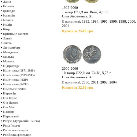
•
Данія
•
Естонія
1992-2000
•
Ірландія
1 толар Ø21,9 мм. Brass, 4,50 г.
•
Ісландія
Стан збереження: XF
•
Іспанія
В наявності
: 1993, 1994, 1995, 1996, 1998, 2000,
•
Італія
2004
•
Кіпр
Купити за 25.00 грн.
•
Кримське ханство
•
Латвія
•
Литва
•
Люксембург
•
Македонія
•
Мальта
•
Монако
•
Нідерланди
2000-2006
•
Німеччина (1871-1918)
10 толар Ø22,0 мм. Cu-Ni, 5,75 г.
•
Німеччина (1919-1945)
Стан збереження: XF
•
Німеччина (НДР)
В наявності
: 2000, 2001, 2002, 2004
•
Німеччина (ФРН)
Купити за 32.00 грн.
•
Німіцькиі землі
•
Норвегія
•
О-в Гернсі
•
О-в Джерсі
•
О-в Мен
•
Польща
•
Португалія
•
Рагуза (Дубровнік - місто)
•
Рига (місто)
•
Російська імперія
•
Російська федерація