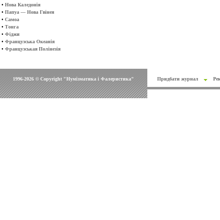
•
Нова Каледонія
•
Папуа — Нова Гвінея
•
Самоа
•
Тонга
•
Фіджи
•
Французська Океанія
•
Французськая Полінезія
1996-2026 © Copyright "Нумізматика і Фалеристика"
Придбати журнал
Ре