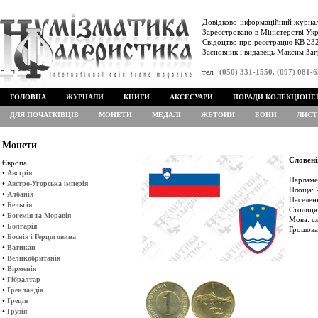
Довідково-інформаційний журнал
Зареєстровано в Міністерстві Укр
Свідоцтво про реєстрацію КВ 232
Засновник і видавець Максим Заг
тел.:
(050) 331-1550, (097) 081-
ГОЛОВНА
ЖУРНАЛИ
КНИГИ
АКСЕСУАРИ
ПОРАДИ КОЛЕКЦІОНЕ
ДЛЯ ПОЧАТКІВЦІВ
МОНЕТИ
МЕДАЛІ
ЖЕТОНИ
БОНИ
ЛИСТ
Монети
Словені
Європа
•
Австрія
Парламе
•
Австро-Угорська імперія
Площа: 2
•
Албанія
Населенн
•
Бельгія
Столиця
•
Богемія та Моравія
Мова: с
•
Болгарія
Грошова
•
Боснія і Герцоговина
•
Ватикан
•
Великобританія
•
Вірменія
•
Гібралтар
•
Гренландія
•
Греція
•
Грузія