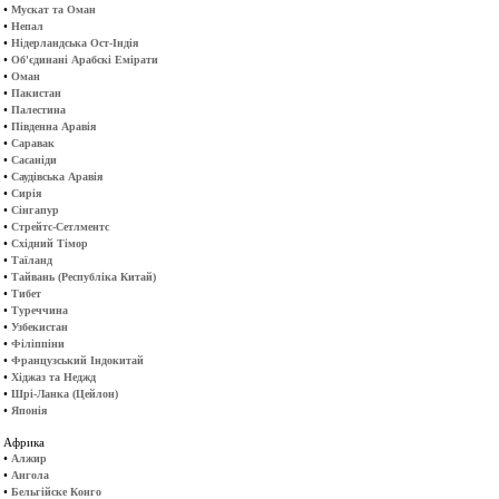
•
Мускат та Оман
•
Непал
•
Нідерландська Ост-Індія
•
Об'єдинані Арабскі Емірати
•
Оман
•
Пакистан
•
Палестина
•
Південна Аравія
•
Саравак
•
Сасаніди
•
Саудівська Аравія
•
Сирія
•
Сінгапур
•
Стрейтс-Сетлментс
•
Східний Тімор
•
Таїланд
•
Тайвань (Республіка Китай)
•
Тибет
•
Туреччина
•
Узбекистан
•
Філіппіни
•
Французський Індокитай
•
Хіджаз та Неджд
•
Шрі-Ланка (Цейлон)
•
Японія
Африка
•
Алжир
•
Ангола
•
Бельгійске Конго