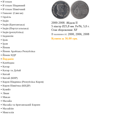
•
В'єтнам
•
В'єтнам Південний
•
В'єтнам Північний
•
Гонконг (Сянган)
•
Ізраїль
•
Індія
2000-2008. Абдала ІІ
•
Індія (Британська)
5 піастр Ø25,8 мм. Fe/Ni, 5,0 г.
•
Індія (Португальська)
Стан збереження: XF
•
Індія (республіка)
В наявності
: 2000, 2006, 2008
•
Індонезія
Купити за 36.00 грн.
•
Ірак
•
Іран
•
Йемен
•
Йемен Арабська Республіка
•
Йемен НДР
•
Йорданія
•
Камбоджа
•
Катар
•
Катар та Дубай
•
Китай
•
Китай (КНР)
•
Корея Південна (Республіка Корея)
•
Корея Північна (КНДР)
•
Кувейт
•
Ліван
•
Макао
•
Малайа
•
Малайа та британський Борнео
•
Малайзія
•
Монголія