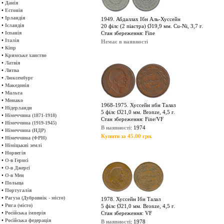
•
Данія
•
Естонія
•
Ірландія
1949. Абдаллах Ібн Аль-Хуссейн
•
Ісландія
20 філс (2 піастра) Ø19,9 мм. Cu-Ni, 3,7 г.
•
Іспанія
Стан збереження: Fine
•
Італія
Немає в наявності
•
Кіпр
•
Кримське ханство
•
Латвія
•
Литва
•
Люксембург
•
Македонія
•
Мальта
•
Монако
1968-1975. Хуссейн ибн Талал
•
Нідерланди
5 філс Ø21,0 мм. Bronze, 4,5 г.
•
Німеччина (1871-1918)
Стан збереження: Fine/VF
•
Німеччина (1919-1945)
В наявності
: 1974
•
Німеччина (НДР)
Купити за 45.00 грн.
•
Німеччина (ФРН)
•
Німіцькиі землі
•
Норвегія
•
О-в Гернсі
•
О-в Джерсі
•
О-в Мен
•
Польща
•
Португалія
•
Рагуза (Дубровнік - місто)
1978. Хуссейн Ібн Талал
•
Рига (місто)
5 філс Ø21,0 мм. Bronze, 4,5 г.
•
Російська імперія
Стан збереження: VF
•
Російська федерація
В наявності
: 1978