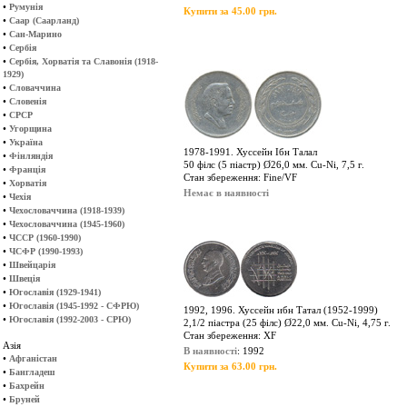
•
Румунія
Купити за 45.00 грн.
•
Саар (Саарланд)
•
Сан-Марино
•
Сербія
•
Сербія, Хорватія та Славонія (1918-
1929)
•
Словаччина
•
Словенія
•
СРСР
•
Угорщина
•
Україна
1978-1991. Хуссейн Ібн Талал
•
Фінляндія
50 філс (5 піастр) Ø26,0 мм. Cu-Ni, 7,5 г.
•
Франція
Стан збереження: Fine/VF
•
Хорватія
Немає в наявності
•
Чехія
•
Чехословаччина (1918-1939)
•
Чехословаччина (1945-1960)
•
ЧССР (1960-1990)
•
ЧСФР (1990-1993)
•
Швейцарія
•
Швеція
•
Югославія (1929-1941)
•
Югославія (1945-1992 - СФРЮ)
1992, 1996. Хуссейн ибн Татал (1952-1999)
•
Югославія (1992-2003 - СРЮ)
2,1/2 піастра (25 філс) Ø22,0 мм. Cu-Ni, 4,75 г.
Стан збереження: XF
Азія
В наявності
: 1992
•
Афганістан
Купити за 63.00 грн.
•
Бангладеш
•
Бахрейн
•
Бруней