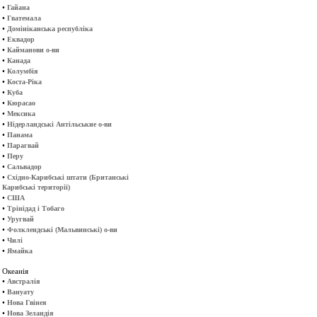
•
Гайана
•
Гватемала
•
Домініканська республіка
•
Еквадор
•
Кайманови о-ви
•
Канада
•
Колумбія
•
Коста-Ріка
•
Куба
•
Кюрасао
•
Мексика
•
Нідерландські Антільськие о-ви
•
Панама
•
Парагвай
•
Перу
•
Сальвадор
•
Східно-Карибські штати (Британські
Карибські території)
•
США
•
Трінідад і Тобаго
•
Уругвай
•
Фолклендські (Мальвинські) о-ви
•
Чилі
•
Ямайка
Океанія
•
Австралія
•
Вануату
•
Нова Гвінея
•
Нова Зеландія