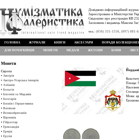
Довідково-інформаційний журнал
Зареєстровано в Міністерстві Укр
Свідоцтво про реєстрацію КВ 232
Засновник і видавець Максим Заг
тел.:
(050) 331-1550, (097) 081-
ГОЛОВНА
ЖУРНАЛИ
КНИГИ
АКСЕСУАРИ
ПОРАДИ КОЛЕКЦІОНЕ
ДЛЯ ПОЧАТКІВЦІВ
МОНЕТИ
МЕДАЛІ
ЖЕТОНИ
БОНИ
ЛИСТ
Монети
Йордані
Європа
•
Австрія
Констит
•
Австро-Угорська імперія
Площа: 9
•
Албанія
Населенн
•
Бельгія
Столиця:
•
Богемія та Моравія
Мова: а
•
Болгарія
Грошова 
•
Боснія і Герцоговина
•
Ватикан
•
Великобританія
•
Вірменія
•
Гібралтар
•
Гренландія
•
Греція
•
Грузія