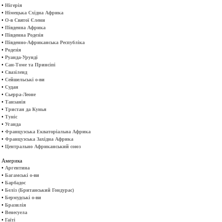
•
Нігерія
•
Німецька Східна Африка
•
О-в Святої Єлени
•
Південна Африка
•
Південна Родезія
•
Південно-Африканська Республіка
•
Родезія
•
Руанда-Урунді
•
Сан-Томе та Принсіпі
•
Свазіленд
•
Сейшельські о-ви
•
Судан
•
Сьерра-Леоне
•
Танзанія
•
Тристан да Кунья
•
Туніс
•
Уганда
•
Французська Екваторіальна Африка
•
Французська Західна Африка
•
Центрально Африканський союз
Америка
•
Аргентина
•
Багамські о-ви
•
Барбадос
•
Беліз (Британський Гондурас)
•
Бермудські о-ви
•
Бразилія
•
Венесуела
•
Гаїті