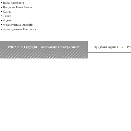
•
Нова Каледонія
•
Папуа — Нова Гвінея
•
Самоа
•
Тонга
•
Фіджи
•
Французська Океанія
•
Французськая Полінезія
1996-2026 © Copyright "Нумізматика і Фалеристика"
Придбати журнал
Ре