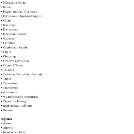
•
Мускат та Оман
•
Непал
•
Нідерландська Ост-Індія
•
Об'єдинані Арабскі Емірати
•
Оман
•
Пакистан
•
Палестина
•
Південна Аравія
•
Саравак
•
Сасаніди
•
Саудівська Аравія
•
Сирія
•
Сінгапур
•
Стрейтс-Сетлментс
•
Східний Тімор
•
Таїланд
•
Тайвань (Республіка Китай)
•
Тибет
•
Туреччина
•
Узбекистан
•
Філіппіни
•
Французський Індокитай
•
Хіджаз та Неджд
•
Шрі-Ланка (Цейлон)
•
Японія
Африка
•
Алжир
•
Ангола
•
Бельгійске Конго