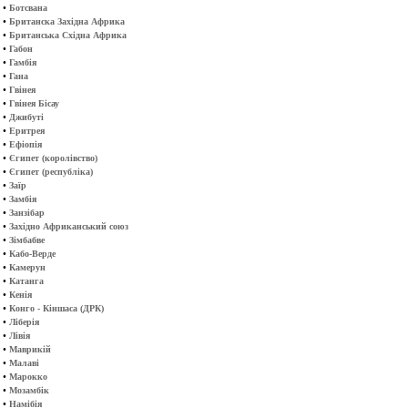
•
Ботсвана
•
Британска Західна Африка
•
Британська Східна Африка
•
Габон
•
Гамбія
•
Гана
•
Гвінея
•
Гвінея Бісау
•
Джибуті
•
Еритрея
•
Ефіопія
•
Єгипет (королівство)
•
Єгипет (республіка)
•
Заїр
•
Замбія
•
Занзібар
•
Західно Африканський союз
•
Зімбабве
•
Кабо-Верде
•
Камерун
•
Катанга
•
Кенія
•
Конго - Кіншаса (ДРК)
•
Ліберія
•
Лівія
•
Маврикій
•
Малаві
•
Марокко
•
Мозамбік
•
Намібія