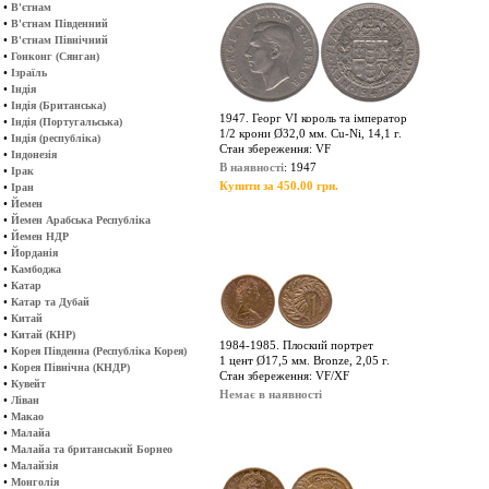
•
В'єтнам
•
В'єтнам Південний
•
В'єтнам Північний
•
Гонконг (Сянган)
•
Ізраїль
•
Індія
•
Індія (Британська)
1947. Георг VI король та імператор
•
Індія (Португальська)
1/2 крони Ø32,0 мм. Cu-Ni, 14,1 г.
•
Індія (республіка)
Стан збереження: VF
•
Індонезія
В наявності
: 1947
•
Ірак
Купити за 450.00 грн.
•
Іран
•
Йемен
•
Йемен Арабська Республіка
•
Йемен НДР
•
Йорданія
•
Камбоджа
•
Катар
•
Катар та Дубай
•
Китай
•
Китай (КНР)
1984-1985. Плоский портрет
•
Корея Південна (Республіка Корея)
1 цент Ø17,5 мм. Bronze, 2,05 г.
•
Корея Північна (КНДР)
Стан збереження: VF/XF
•
Кувейт
Немає в наявності
•
Ліван
•
Макао
•
Малайа
•
Малайа та британський Борнео
•
Малайзія
•
Монголія