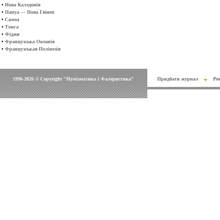
•
Нова Каледонія
•
Папуа — Нова Гвінея
•
Самоа
•
Тонга
•
Фіджи
•
Французська Океанія
•
Французськая Полінезія
1996-2026 © Copyright "Нумізматика і Фалеристика"
Придбати журнал
Ре