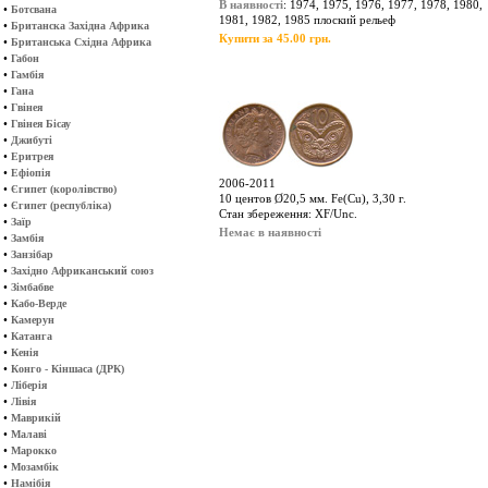
В наявності
: 1974, 1975, 1976, 1977, 1978, 1980,
•
Ботсвана
1981, 1982, 1985 плоский рельеф
•
Британска Західна Африка
Купити за 45.00 грн.
•
Британська Східна Африка
•
Габон
•
Гамбія
•
Гана
•
Гвінея
•
Гвінея Бісау
•
Джибуті
•
Еритрея
•
Ефіопія
2006-2011
•
Єгипет (королівство)
10 центов Ø20,5 мм. Fe(Cu), 3,30 г.
•
Єгипет (республіка)
Стан збереження: XF/Unc.
•
Заїр
Немає в наявності
•
Замбія
•
Занзібар
•
Західно Африканський союз
•
Зімбабве
•
Кабо-Верде
•
Камерун
•
Катанга
•
Кенія
•
Конго - Кіншаса (ДРК)
•
Ліберія
•
Лівія
•
Маврикій
•
Малаві
•
Марокко
•
Мозамбік
•
Намібія