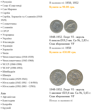
•
Румунія
В наявності
: 1950, 1952
•
Саар (Саарланд)
Купити за 90.00 грн.
•
Сан-Марино
•
Сербія
•
Сербія, Хорватія та Славонія (1918-
1929)
•
Словаччина
•
Словенія
•
СРСР
•
Угорщина
1948-1952. Георг VI - король
•
Україна
6 пенсов Ø19,3 мм. Cu-Ni, 2,83 г.
•
Фінляндія
Стан збереження: VF
•
Франція
В наявності
: 1950
•
Хорватія
Купити за 450.00 грн.
•
Чехія
•
Чехословаччина (1918-1939)
•
Чехословаччина (1945-1960)
•
ЧССР (1960-1990)
•
ЧСФР (1990-1993)
•
Швейцарія
•
Швеція
•
Югославія (1929-1941)
•
Югославія (1945-1992 - СФРЮ)
•
Югославія (1992-2003 - СРЮ)
1948-1952. Георг VI - король
1 шиллинг Ø23,6 мм. Cu-Ni, 5,65 г.
Азія
Стан збереження: VF
•
Афганістан
•
Немає в наявності
Бангладеш
•
Бахрейн
•
Бруней