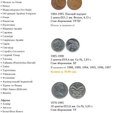
•
Мускат та Оман
•
Непал
•
Нідерландська Ост-Індія
•
Об'єдинані Арабскі Емірати
1984-1985. Плоский портрет
•
Оман
2 цента Ø21,1 мм. Bronze, 4,15 г.
•
Стан збереження: VF/XF
Пакистан
•
Палестина
Немає в наявності
•
Південна Аравія
•
Саравак
•
Сасаніди
•
Саудівська Аравія
•
Сирія
•
Сінгапур
•
Стрейтс-Сетлментс
•
Східний Тімор
1985-1998
•
Таїланд
5 центов Ø19,4 мм. Cu-Ni, 2,83 г.
•
Тайвань (Республіка Китай)
Стан збереження: XF
•
Тибет
В наявності
: 1988, 1989, 1994, 1995, 1996, 1997
•
Туреччина
Купити за 36.00 грн.
•
Узбекистан
•
Філіппіни
•
Французський Індокитай
•
Хіджаз та Неджд
•
Шрі-Ланка (Цейлон)
•
Японія
Африка
1970-1985
•
Алжир
10 центов Ø23,6 мм. Cu-Ni, 5,65 г.
•
Ангола
Стан збереження: VF
•
Бельгійске Конго