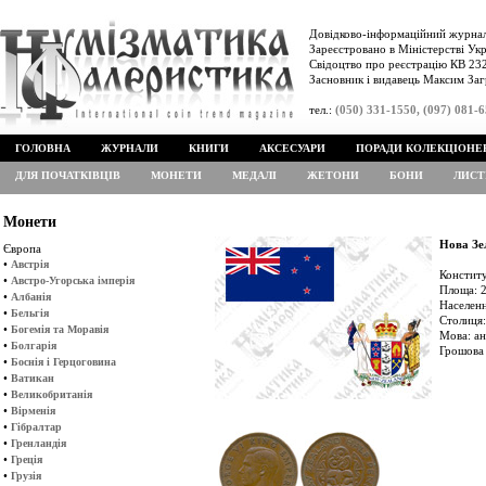
Довідково-інформаційний журнал
Зареєстровано в Міністерстві Укр
Свідоцтво про реєстрацію КВ 232
Засновник і видавець Максим Заг
тел.:
(050) 331-1550, (097) 081-
ГОЛОВНА
ЖУРНАЛИ
КНИГИ
АКСЕСУАРИ
ПОРАДИ КОЛЕКЦІОНЕ
ДЛЯ ПОЧАТКІВЦІВ
МОНЕТИ
МЕДАЛІ
ЖЕТОНИ
БОНИ
ЛИСТ
Монети
Нова Зе
Європа
•
Австрія
Конститу
•
Австро-Угорська імперія
Площа: 2
•
Албанія
Населенн
•
Бельгія
Столиця:
•
Богемія та Моравія
Мова: ан
•
Болгарія
Грошова 
•
Боснія і Герцоговина
•
Ватикан
•
Великобританія
•
Вірменія
•
Гібралтар
•
Гренландія
•
Греція
•
Грузія