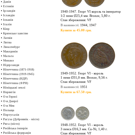
•
Данія
•
Естонія
•
Ірландія
1940-1947. Георг VI король та імператор
•
Ісландія
1/2 пени Ø25,4 мм. Bronze, 5,80 г.
•
Іспанія
Стан збереження: VF
•
Італія
В наявності
: 1944, 1947
•
Кіпр
Купити за 45.00 грн.
•
Кримське ханство
•
Латвія
•
Литва
•
Люксембург
•
Македонія
•
Мальта
•
Монако
•
Нідерланди
•
Німеччина (1871-1918)
1949-1952. Георг VІ - король
•
Німеччина (1919-1945)
1 пени Ø31,0 мм. Bronze, 9,56 г.
•
Німеччина (НДР)
Стан збереження: VF
•
Німеччина (ФРН)
В наявності
: 1951
•
Німіцькиі землі
•
Купити за 67.50 грн.
Норвегія
•
О-в Гернсі
•
О-в Джерсі
•
О-в Мен
•
Польща
•
Португалія
•
Рагуза (Дубровнік - місто)
•
Рига (місто)
1948-1952. Георг VI - король
•
Російська імперія
3 пенса Ø16,3 мм. Cu-Ni, 1,40 г.
•
Російська федерація
Стан збереження: VF