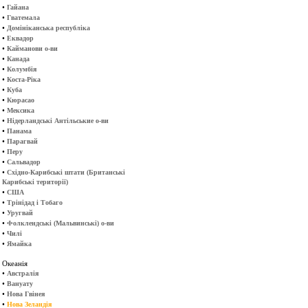
•
Гайана
•
Гватемала
•
Домініканська республіка
•
Еквадор
•
Кайманови о-ви
•
Канада
•
Колумбія
•
Коста-Ріка
•
Куба
•
Кюрасао
•
Мексика
•
Нідерландські Антільськие о-ви
•
Панама
•
Парагвай
•
Перу
•
Сальвадор
•
Східно-Карибські штати (Британські
Карибські території)
•
США
•
Трінідад і Тобаго
•
Уругвай
•
Фолклендські (Мальвинські) о-ви
•
Чилі
•
Ямайка
Океанія
•
Австралія
•
Вануату
•
Нова Гвінея
•
Нова Зеландія