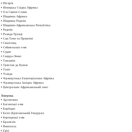
•
Нігерія
•
Німецька Східна Африка
•
О-в Святої Єлени
•
Південна Африка
•
Південна Родезія
•
Південно-Африканська Республіка
•
Родезія
•
Руанда-Урунді
•
Сан-Томе та Принсіпі
•
Свазіленд
•
Сейшельські о-ви
•
Судан
•
Сьерра-Леоне
•
Танзанія
•
Тристан да Кунья
•
Туніс
•
Уганда
•
Французська Екваторіальна Африка
•
Французська Західна Африка
•
Центрально Африканський союз
Америка
•
Аргентина
•
Багамські о-ви
•
Барбадос
•
Беліз (Британський Гондурас)
•
Бермудські о-ви
•
Бразилія
•
Венесуела
•
Гаїті