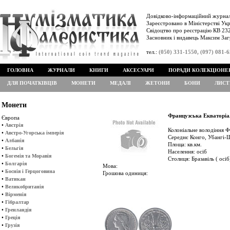
Довідково-інформаційний журнал
Зареєстровано в Міністерстві Укр
Свідоцтво про реєстрацію КВ 232
Засновник і видавець Максим Заг
тел.:
(050) 331-1550, (097) 081-
ГОЛОВНА
ЖУРНАЛИ
КНИГИ
АКСЕСУАРИ
ПОРАДИ КОЛЕКЦІОНЕ
ДЛЯ ПОЧАТКІВЦІВ
МОНЕТИ
МЕДАЛІ
ЖЕТОНИ
БОНИ
ЛИСТ
Монети
Французська Екваторі
Європа
•
Австрія
Колоніальне володіння Ф
•
Австро-Угорська імперія
Середнє Конго, Убангі-Ш
•
Албанія
Площа: кв.км.
•
Бельгія
Населення: осіб
•
Богемія та Моравія
Столиця: Бразавіль ( осіб
•
Болгарія
Мова:
•
Боснія і Герцоговина
Грошова одиниця:
•
Ватикан
•
Великобританія
•
Вірменія
•
Гібралтар
•
Гренландія
•
Греція
•
Грузія