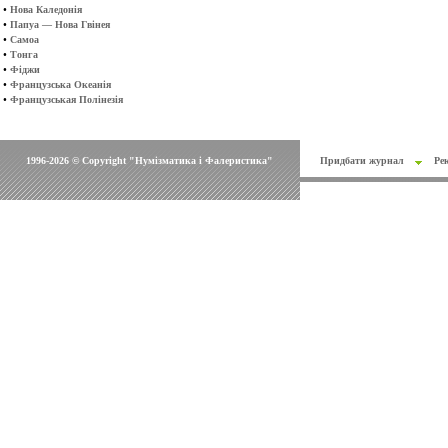
•
Нова Каледонія
•
Папуа — Нова Гвінея
•
Самоа
•
Тонга
•
Фіджи
•
Французська Океанія
•
Французськая Полінезія
1996-2026 © Copyright "Нумізматика і Фалеристика"
Придбати журнал
Ре