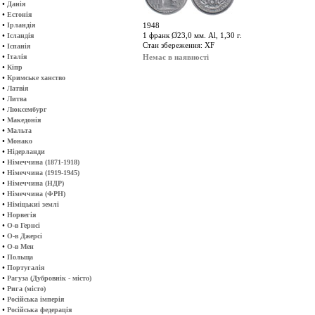
•
Данія
•
Естонія
•
Ірландія
1948
•
1 франк Ø23,0 мм. Al, 1,30 г.
Ісландія
Стан збереження: XF
•
Іспанія
•
Італія
Немає в наявності
•
Кіпр
•
Кримське ханство
•
Латвія
•
Литва
•
Люксембург
•
Македонія
•
Мальта
•
Монако
•
Нідерланди
•
Німеччина (1871-1918)
•
Німеччина (1919-1945)
•
Німеччина (НДР)
•
Німеччина (ФРН)
•
Німіцькиі землі
•
Норвегія
•
О-в Гернсі
•
О-в Джерсі
•
О-в Мен
•
Польща
•
Португалія
•
Рагуза (Дубровнік - місто)
•
Рига (місто)
•
Російська імперія
•
Російська федерація