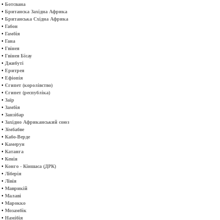
•
Ботсвана
•
Британска Західна Африка
•
Британська Східна Африка
•
Габон
•
Гамбія
•
Гана
•
Гвінея
•
Гвінея Бісау
•
Джибуті
•
Еритрея
•
Ефіопія
•
Єгипет (королівство)
•
Єгипет (республіка)
•
Заїр
•
Замбія
•
Занзібар
•
Західно Африканський союз
•
Зімбабве
•
Кабо-Верде
•
Камерун
•
Катанга
•
Кенія
•
Конго - Кіншаса (ДРК)
•
Ліберія
•
Лівія
•
Маврикій
•
Малаві
•
Марокко
•
Мозамбік
•
Намібія