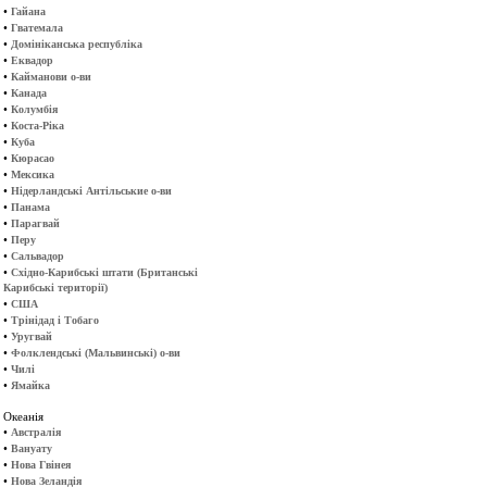
•
Гайана
•
Гватемала
•
Домініканська республіка
•
Еквадор
•
Кайманови о-ви
•
Канада
•
Колумбія
•
Коста-Ріка
•
Куба
•
Кюрасао
•
Мексика
•
Нідерландські Антільськие о-ви
•
Панама
•
Парагвай
•
Перу
•
Сальвадор
•
Східно-Карибські штати (Британські
Карибські території)
•
США
•
Трінідад і Тобаго
•
Уругвай
•
Фолклендські (Мальвинські) о-ви
•
Чилі
•
Ямайка
Океанія
•
Австралія
•
Вануату
•
Нова Гвінея
•
Нова Зеландія