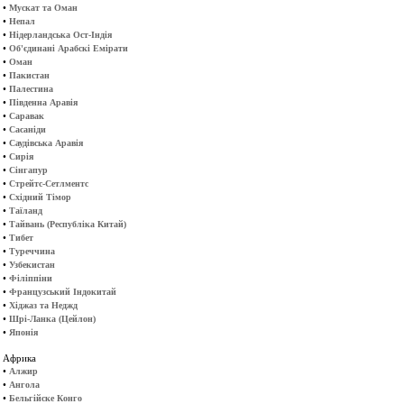
•
Мускат та Оман
•
Непал
•
Нідерландська Ост-Індія
•
Об'єдинані Арабскі Емірати
•
Оман
•
Пакистан
•
Палестина
•
Південна Аравія
•
Саравак
•
Сасаніди
•
Саудівська Аравія
•
Сирія
•
Сінгапур
•
Стрейтс-Сетлментс
•
Східний Тімор
•
Таїланд
•
Тайвань (Республіка Китай)
•
Тибет
•
Туреччина
•
Узбекистан
•
Філіппіни
•
Французський Індокитай
•
Хіджаз та Неджд
•
Шрі-Ланка (Цейлон)
•
Японія
Африка
•
Алжир
•
Ангола
•
Бельгійске Конго