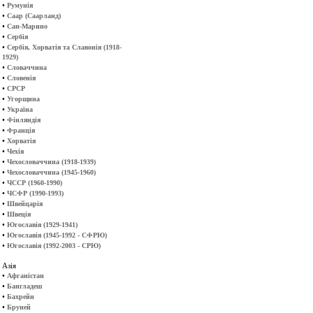
•
Румунія
•
Саар (Саарланд)
•
Сан-Марино
•
Сербія
•
Сербія, Хорватія та Славонія (1918-
1929)
•
Словаччина
•
Словенія
•
СРСР
•
Угорщина
•
Україна
•
Фінляндія
•
Франція
•
Хорватія
•
Чехія
•
Чехословаччина (1918-1939)
•
Чехословаччина (1945-1960)
•
ЧССР (1960-1990)
•
ЧСФР (1990-1993)
•
Швейцарія
•
Швеція
•
Югославія (1929-1941)
•
Югославія (1945-1992 - СФРЮ)
•
Югославія (1992-2003 - СРЮ)
Азія
•
Афганістан
•
Бангладеш
•
Бахрейн
•
Бруней