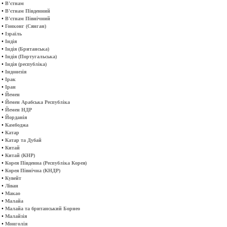
•
В'єтнам
•
В'єтнам Південний
•
В'єтнам Північний
•
Гонконг (Сянган)
•
Ізраїль
•
Індія
•
Індія (Британська)
•
Індія (Португальська)
•
Індія (республіка)
•
Індонезія
•
Ірак
•
Іран
•
Йемен
•
Йемен Арабська Республіка
•
Йемен НДР
•
Йорданія
•
Камбоджа
•
Катар
•
Катар та Дубай
•
Китай
•
Китай (КНР)
•
Корея Південна (Республіка Корея)
•
Корея Північна (КНДР)
•
Кувейт
•
Ліван
•
Макао
•
Малайа
•
Малайа та британський Борнео
•
Малайзія
•
Монголія