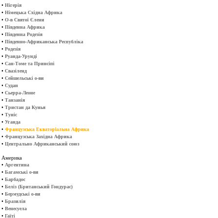
•
Нігерія
•
Німецька Східна Африка
•
О-в Святої Єлени
•
Південна Африка
•
Південна Родезія
•
Південно-Африканська Республіка
•
Родезія
•
Руанда-Урунді
•
Сан-Томе та Принсіпі
•
Свазіленд
•
Сейшельські о-ви
•
Судан
•
Сьерра-Леоне
•
Танзанія
•
Тристан да Кунья
•
Туніс
•
Уганда
•
Французська Екваторіальна Африка
•
Французська Західна Африка
•
Центрально Африканський союз
Америка
•
Аргентина
•
Багамські о-ви
•
Барбадос
•
Беліз (Британський Гондурас)
•
Бермудські о-ви
•
Бразилія
•
Венесуела
•
Гаїті