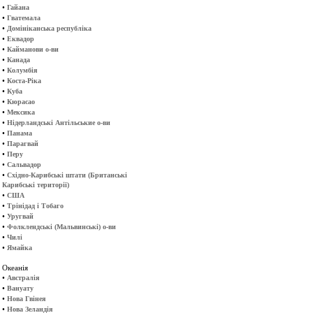
•
Гайана
•
Гватемала
•
Домініканська республіка
•
Еквадор
•
Кайманови о-ви
•
Канада
•
Колумбія
•
Коста-Ріка
•
Куба
•
Кюрасао
•
Мексика
•
Нідерландські Антільськие о-ви
•
Панама
•
Парагвай
•
Перу
•
Сальвадор
•
Східно-Карибські штати (Британські
Карибські території)
•
США
•
Трінідад і Тобаго
•
Уругвай
•
Фолклендські (Мальвинські) о-ви
•
Чилі
•
Ямайка
Океанія
•
Австралія
•
Вануату
•
Нова Гвінея
•
Нова Зеландія