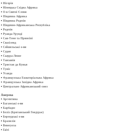
•
Нігерія
•
Німецька Східна Африка
•
О-в Святої Єлени
•
Південна Африка
•
Південна Родезія
•
Південно-Африканська Республіка
•
Родезія
•
Руанда-Урунді
•
Сан-Томе та Принсіпі
•
Свазіленд
•
Сейшельські о-ви
•
Судан
•
Сьерра-Леоне
•
Танзанія
•
Тристан да Кунья
•
Туніс
•
Уганда
•
Французська Екваторіальна Африка
•
Французська Західна Африка
•
Центрально Африканський союз
Америка
•
Аргентина
•
Багамські о-ви
•
Барбадос
•
Беліз (Британський Гондурас)
•
Бермудські о-ви
•
Бразилія
•
Венесуела
•
Гаїті