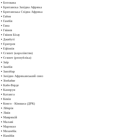
•
Ботсвана
•
Британска Західна Африка
•
Британська Східна Африка
•
Габон
•
Гамбія
•
Гана
•
Гвінея
•
Гвінея Бісау
•
Джибуті
•
Еритрея
•
Ефіопія
•
Єгипет (королівство)
•
Єгипет (республіка)
•
Заїр
•
Замбія
•
Занзібар
•
Західно Африканський союз
•
Зімбабве
•
Кабо-Верде
•
Камерун
•
Катанга
•
Кенія
•
Конго - Кіншаса (ДРК)
•
Ліберія
•
Лівія
•
Маврикій
•
Малаві
•
Марокко
•
Мозамбік
•
Намібія