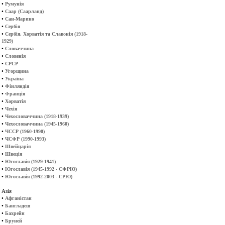
•
Румунія
•
Саар (Саарланд)
•
Сан-Марино
•
Сербія
•
Сербія, Хорватія та Славонія (1918-
1929)
•
Словаччина
•
Словенія
•
СРСР
•
Угорщина
•
Україна
•
Фінляндія
•
Франція
•
Хорватія
•
Чехія
•
Чехословаччина (1918-1939)
•
Чехословаччина (1945-1960)
•
ЧССР (1960-1990)
•
ЧСФР (1990-1993)
•
Швейцарія
•
Швеція
•
Югославія (1929-1941)
•
Югославія (1945-1992 - СФРЮ)
•
Югославія (1992-2003 - СРЮ)
Азія
•
Афганістан
•
Бангладеш
•
Бахрейн
•
Бруней