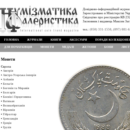
Довідково-інформаційний журнал
Зареєстровано в Міністерстві Укр
Свідоцтво про реєстрацію КВ 232
Засновник і видавець Максим Заг
тел.:
(050) 331-1550, (097) 081-
ГОЛОВНА
ЖУРНАЛИ
КНИГИ
АКСЕСУАРИ
ПОРАДИ КОЛЕКЦІОНЕ
ДЛЯ ПОЧАТКІВЦІВ
МОНЕТИ
МЕДАЛІ
ЖЕТОНИ
БОНИ
ЛИСТ
Монети
Європа
•
Австрія
•
Австро-Угорська імперія
•
Албанія
•
Бельгія
•
Богемія та Моравія
•
Болгарія
•
Боснія і Герцоговина
•
Ватикан
•
Великобританія
•
Вірменія
•
Гібралтар
•
Гренландія
•
Греція
•
Грузія