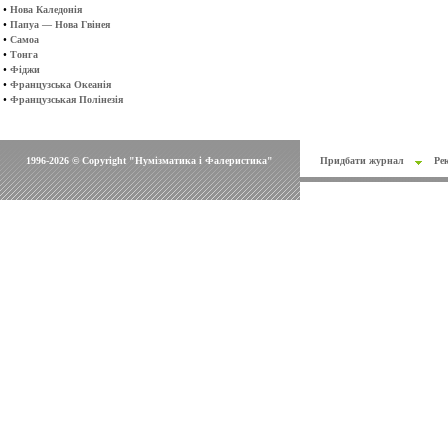
•
Нова Каледонія
•
Папуа — Нова Гвінея
•
Самоа
•
Тонга
•
Фіджи
•
Французська Океанія
•
Французськая Полінезія
1996-2026 © Copyright "Нумізматика і Фалеристика"
Придбати журнал
Ре