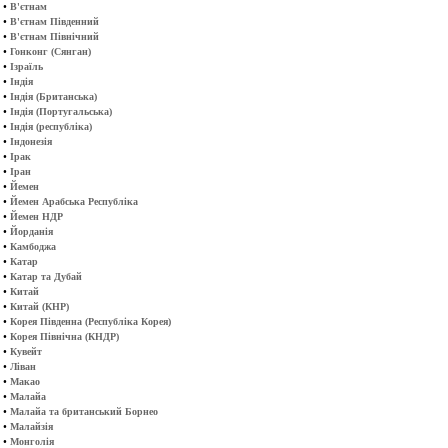
•
В'єтнам
•
В'єтнам Південний
•
В'єтнам Північний
•
Гонконг (Сянган)
•
Ізраїль
•
Індія
•
Індія (Британська)
•
Індія (Португальська)
•
Індія (республіка)
•
Індонезія
•
Ірак
•
Іран
•
Йемен
•
Йемен Арабська Республіка
•
Йемен НДР
•
Йорданія
•
Камбоджа
•
Катар
•
Катар та Дубай
•
Китай
•
Китай (КНР)
•
Корея Південна (Республіка Корея)
•
Корея Північна (КНДР)
•
Кувейт
•
Ліван
•
Макао
•
Малайа
•
Малайа та британський Борнео
•
Малайзія
•
Монголія