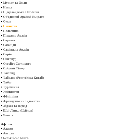
•
Мускат та Оман
•
Непал
•
Нідерландська Ост-Індія
•
Об'єдинані Арабскі Емірати
•
Оман
•
Пакистан
•
Палестина
•
Південна Аравія
•
Саравак
•
Сасаніди
•
Саудівська Аравія
•
Сирія
•
Сінгапур
•
Стрейтс-Сетлментс
•
Східний Тімор
•
Таїланд
•
Тайвань (Республіка Китай)
•
Тибет
•
Туреччина
•
Узбекистан
•
Філіппіни
•
Французський Індокитай
•
Хіджаз та Неджд
•
Шрі-Ланка (Цейлон)
•
Японія
Африка
•
Алжир
•
Ангола
•
Бельгійске Конго