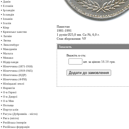
•
Данія
•
Естонія
•
Ірландія
•
Ісландія
•
Іспанія
•
Італія
Пакистан
•
Кіпр
1981-1991
•
Кримське ханство
1 рупія Ø25,0 мм. Cu-Ni, 6,0 г.
•
Латвія
Стан збереження: VF
•
Литва
•
Люксембург
Заказать
•
Македонія
•
Мальта
Вкажіть к-сть:
•
Монако
шт. за ціною
58.50
грн.
•
Нідерланди
•
Німеччина (1871-1918)
•
Німеччина (1919-1945)
•
Німеччина (НДР)
•
Німеччина (ФРН)
•
Німіцькиі землі
•
Норвегія
•
О-в Гернсі
•
О-в Джерсі
•
О-в Мен
•
Польща
•
Португалія
•
Рагуза (Дубровнік - місто)
•
Рига (місто)
•
Російська імперія
•
Російська федерація