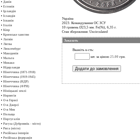
•
Данія
•
Естонія
•
Ірландія
•
Ісландія
Україна
•
Іспанія
2023. Командування ОС ЗСУ
•
Італія
10 гривень Ø23,5 мм. Fe(Ni), 6,35 г.
•
Кіпр
Стан збереження: Uncirculated
•
Кримське ханство
•
Латвія
Заказать
•
Литва
•
Люксембург
Вкажіть к-сть:
•
Македонія
шт. за ціною
25.00
грн.
•
Мальта
•
Монако
•
Нідерланди
•
Німеччина (1871-1918)
•
Німеччина (1919-1945)
•
Німеччина (НДР)
•
Німеччина (ФРН)
•
Німіцькиі землі
•
Норвегія
•
О-в Гернсі
•
О-в Джерсі
•
О-в Мен
•
Польща
•
Португалія
•
Рагуза (Дубровнік - місто)
•
Рига (місто)
•
Російська імперія
•
Російська федерація