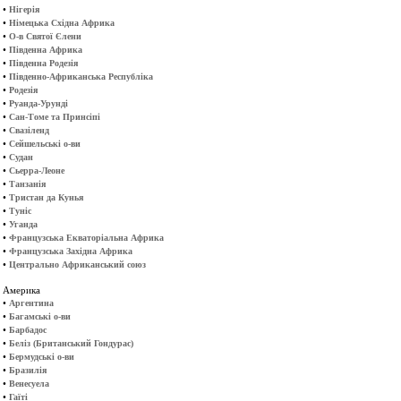
•
Нігерія
•
Німецька Східна Африка
•
О-в Святої Єлени
•
Південна Африка
•
Південна Родезія
•
Південно-Африканська Республіка
•
Родезія
•
Руанда-Урунді
•
Сан-Томе та Принсіпі
•
Свазіленд
•
Сейшельські о-ви
•
Судан
•
Сьерра-Леоне
•
Танзанія
•
Тристан да Кунья
•
Туніс
•
Уганда
•
Французська Екваторіальна Африка
•
Французська Західна Африка
•
Центрально Африканський союз
Америка
•
Аргентина
•
Багамські о-ви
•
Барбадос
•
Беліз (Британський Гондурас)
•
Бермудські о-ви
•
Бразилія
•
Венесуела
•
Гаїті