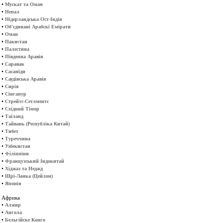
•
Мускат та Оман
•
Непал
•
Нідерландська Ост-Індія
•
Об'єдинані Арабскі Емірати
•
Оман
•
Пакистан
•
Палестина
•
Південна Аравія
•
Саравак
•
Сасаніди
•
Саудівська Аравія
•
Сирія
•
Сінгапур
•
Стрейтс-Сетлментс
•
Східний Тімор
•
Таїланд
•
Тайвань (Республіка Китай)
•
Тибет
•
Туреччина
•
Узбекистан
•
Філіппіни
•
Французський Індокитай
•
Хіджаз та Неджд
•
Шрі-Ланка (Цейлон)
•
Японія
Африка
•
Алжир
•
Ангола
•
Бельгійске Конго