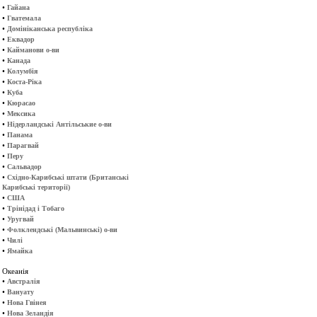
•
Гайана
•
Гватемала
•
Домініканська республіка
•
Еквадор
•
Кайманови о-ви
•
Канада
•
Колумбія
•
Коста-Ріка
•
Куба
•
Кюрасао
•
Мексика
•
Нідерландські Антільськие о-ви
•
Панама
•
Парагвай
•
Перу
•
Сальвадор
•
Східно-Карибські штати (Британські
Карибські території)
•
США
•
Трінідад і Тобаго
•
Уругвай
•
Фолклендські (Мальвинські) о-ви
•
Чилі
•
Ямайка
Океанія
•
Австралія
•
Вануату
•
Нова Гвінея
•
Нова Зеландія