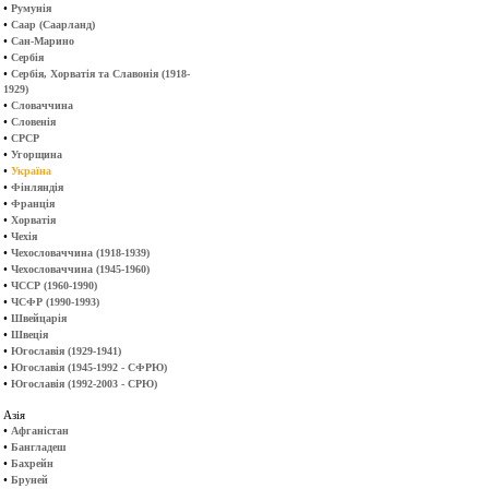
•
Румунія
•
Саар (Саарланд)
•
Сан-Марино
•
Сербія
•
Сербія, Хорватія та Славонія (1918-
1929)
•
Словаччина
•
Словенія
•
СРСР
•
Угорщина
•
Україна
•
Фінляндія
•
Франція
•
Хорватія
•
Чехія
•
Чехословаччина (1918-1939)
•
Чехословаччина (1945-1960)
•
ЧССР (1960-1990)
•
ЧСФР (1990-1993)
•
Швейцарія
•
Швеція
•
Югославія (1929-1941)
•
Югославія (1945-1992 - СФРЮ)
•
Югославія (1992-2003 - СРЮ)
Азія
•
Афганістан
•
Бангладеш
•
Бахрейн
•
Бруней