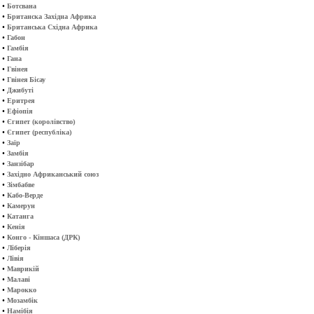
•
Ботсвана
•
Британска Західна Африка
•
Британська Східна Африка
•
Габон
•
Гамбія
•
Гана
•
Гвінея
•
Гвінея Бісау
•
Джибуті
•
Еритрея
•
Ефіопія
•
Єгипет (королівство)
•
Єгипет (республіка)
•
Заїр
•
Замбія
•
Занзібар
•
Західно Африканський союз
•
Зімбабве
•
Кабо-Верде
•
Камерун
•
Катанга
•
Кенія
•
Конго - Кіншаса (ДРК)
•
Ліберія
•
Лівія
•
Маврикій
•
Малаві
•
Марокко
•
Мозамбік
•
Намібія