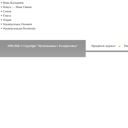
•
Нова Каледонія
•
Папуа — Нова Гвінея
•
Самоа
•
Тонга
•
Фіджи
•
Французська Океанія
•
Французськая Полінезія
1996-2026 © Copyright "Нумізматика і Фалеристика"
Придбати журнал
Ре