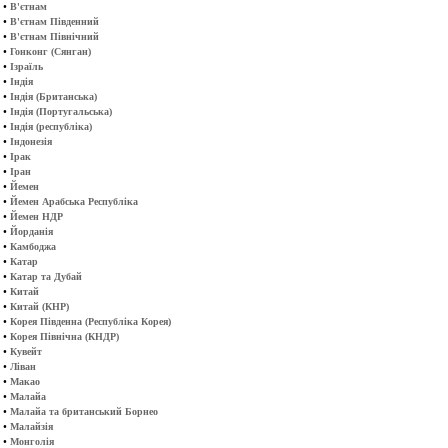
•
В'єтнам
•
В'єтнам Південний
•
В'єтнам Північний
•
Гонконг (Сянган)
•
Ізраїль
•
Індія
•
Індія (Британська)
•
Індія (Португальська)
•
Індія (республіка)
•
Індонезія
•
Ірак
•
Іран
•
Йемен
•
Йемен Арабська Республіка
•
Йемен НДР
•
Йорданія
•
Камбоджа
•
Катар
•
Катар та Дубай
•
Китай
•
Китай (КНР)
•
Корея Південна (Республіка Корея)
•
Корея Північна (КНДР)
•
Кувейт
•
Ліван
•
Макао
•
Малайа
•
Малайа та британський Борнео
•
Малайзія
•
Монголія