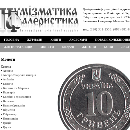
Довідково-інформаційний журнал
Зареєстровано в Міністерстві Укр
Свідоцтво про реєстрацію КВ 232
Засновник і видавець Максим Заг
тел.:
(050) 331-1550, (097) 081-
ГОЛОВНА
ЖУРНАЛИ
КНИГИ
АКСЕСУАРИ
ПОРАДИ КОЛЕКЦІОНЕ
ДЛЯ ПОЧАТКІВЦІВ
МОНЕТИ
МЕДАЛІ
ЖЕТОНИ
БОНИ
ЛИСТ
Монети
Європа
•
Австрія
•
Австро-Угорська імперія
•
Албанія
•
Бельгія
•
Богемія та Моравія
•
Болгарія
•
Боснія і Герцоговина
•
Ватикан
•
Великобританія
•
Вірменія
•
Гібралтар
•
Гренландія
•
Греція
•
Грузія