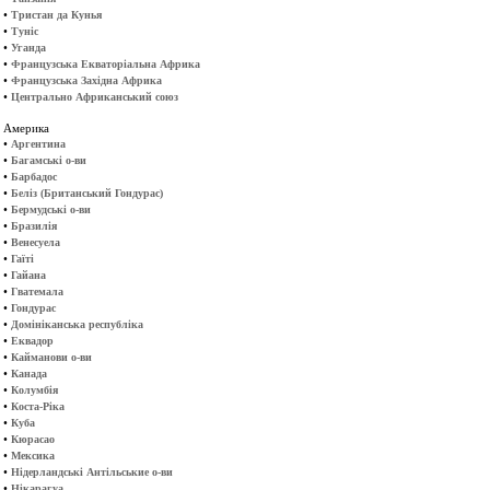
•
Тристан да Кунья
•
Туніс
•
Уганда
•
Французська Екваторіальна Африка
•
Французська Західна Африка
•
Центрально Африканський союз
Америка
•
Аргентина
•
Багамські о-ви
•
Барбадос
•
Беліз (Британський Гондурас)
•
Бермудські о-ви
•
Бразилія
•
Венесуела
•
Гаїті
•
Гайана
•
Гватемала
•
Гондурас
•
Домініканська республіка
•
Еквадор
•
Кайманови о-ви
•
Канада
•
Колумбія
•
Коста-Ріка
•
Куба
•
Кюрасао
•
Мексика
•
Нідерландські Антільськие о-ви
•
Нікарагуа