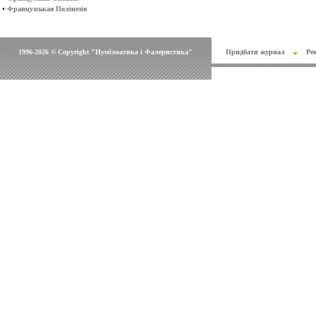
•
Французськая Полінезія
1996-2026 © Copyright "Нумізматика і Фалеристика"
Придбати журнал
Ре