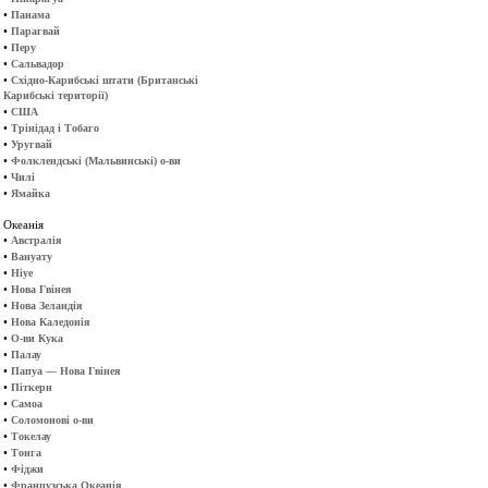
•
Панама
•
Парагвай
•
Перу
•
Сальвадор
•
Східно-Карибські штати (Британські
Карибські території)
•
США
•
Трінідад і Тобаго
•
Уругвай
•
Фолклендські (Мальвинські) о-ви
•
Чилі
•
Ямайка
Океанія
•
Австралія
•
Вануату
•
Ніуе
•
Нова Гвінея
•
Нова Зеландія
•
Нова Каледонія
•
О-ви Кука
•
Палау
•
Папуа — Нова Гвінея
•
Піткерн
•
Самоа
•
Соломонові о-ви
•
Токелау
•
Тонга
•
Фіджи
•
Французська Океанія