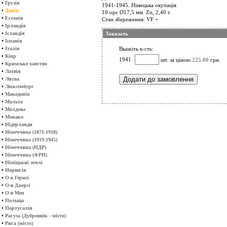
•
Грузія
1941-1945. Німецька окупація
•
Данія
10 орє Ø17,5 мм. Zn, 2,40 г.
•
Естонія
Стан збереження: VF +
•
Ірландія
•
Ісландія
Заказать
•
Іспанія
•
Італія
Вкажіть к-сть:
•
Кіпр
1941
шт. за ціною
225.00
грн.
•
Кримське ханство
•
Латвія
•
Литва
•
Люксембург
•
Македонія
•
Мальта
•
Молдова
•
Монако
•
Нідерланди
•
Німеччина (1871-1918)
•
Німеччина (1919-1945)
•
Німеччина (НДР)
•
Німеччина (ФРН)
•
Німіцькиі землі
•
Норвегія
•
О-в Гернсі
•
О-в Джерсі
•
О-в Мен
•
Польща
•
Португалія
•
Рагуза (Дубровнік - місто)
•
Рига (місто)