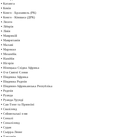
•
Катанга
•
Кенія
•
Конго - Бразавиль (РК)
•
Конго - Кіншаса (ДРК)
•
Лесото
•
Ліберія
•
Лівія
•
Маврикій
•
Мавританія
•
Малаві
•
Марокко
•
Мозамбік
•
Намібія
•
Нігерія
•
Німецька Східна Африка
•
О-в Святої Єлени
•
Південна Африка
•
Південна Родезія
•
Південно-Африканська Республіка
•
Родезія
•
Руанда
•
Руанда-Урунді
•
Сан-Томе та Принсіпі
•
Свазіленд
•
Сейшельські о-ви
•
Сомалі
•
Сомаліленд
•
Судан
•
Сьерра-Леоне
•
Танзанія