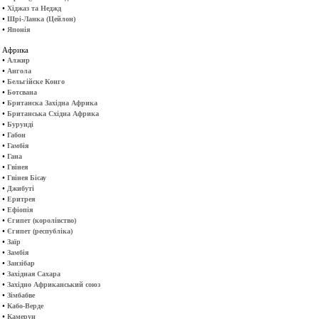
•
Хіджаз та Неджд
•
Шрі-Ланка (Цейлон)
•
Японія
Африка
•
Алжир
•
Ангола
•
Бельгійске Конго
•
Ботсвана
•
Британска Західна Африка
•
Британська Східна Африка
•
Бурунді
•
Габон
•
Гамбія
•
Гана
•
Гвінея
•
Гвінея Бісау
•
Джибуті
•
Еритрея
•
Ефіопія
•
Єгипет (королівство)
•
Єгипет (республіка)
•
Заїр
•
Замбія
•
Занзібар
•
Західная Сахара
•
Західно Африканський союз
•
Зімбабве
•
Кабо-Верде
•
Камерун