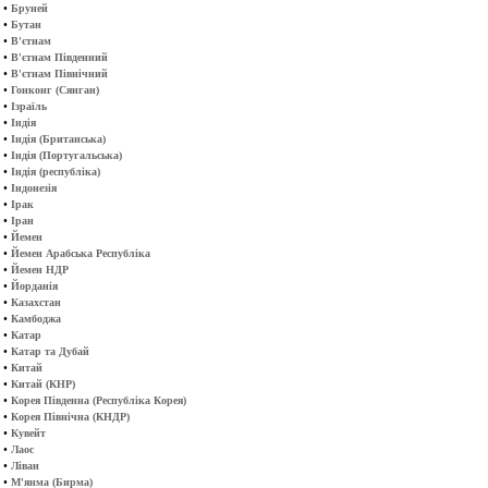
•
Бруней
•
Бутан
•
В'єтнам
•
В'єтнам Південний
•
В'єтнам Північний
•
Гонконг (Сянган)
•
Ізраїль
•
Індія
•
Індія (Британська)
•
Індія (Португальська)
•
Індія (республіка)
•
Індонезія
•
Ірак
•
Іран
•
Йемен
•
Йемен Арабська Республіка
•
Йемен НДР
•
Йорданія
•
Казахстан
•
Камбоджа
•
Катар
•
Катар та Дубай
•
Китай
•
Китай (КНР)
•
Корея Південна (Республіка Корея)
•
Корея Північна (КНДР)
•
Кувейт
•
Лаос
•
Ліван
•
М'янма (Бирма)