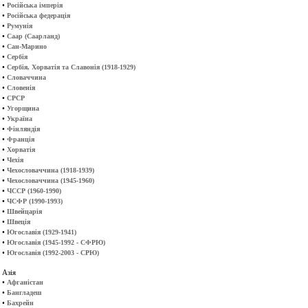
•
Російська імперія
•
Російська федерація
•
Румунія
•
Саар (Саарланд)
•
Сан-Марино
•
Сербія
•
Сербія, Хорватія та Славонія (1918-1929)
•
Словаччина
•
Словенія
•
СРСР
•
Угорщина
•
Україна
•
Фінляндія
•
Франція
•
Хорватія
•
Чехія
•
Чехословаччина (1918-1939)
•
Чехословаччина (1945-1960)
•
ЧССР (1960-1990)
•
ЧСФР (1990-1993)
•
Швейцарія
•
Швеція
•
Югославія (1929-1941)
•
Югославія (1945-1992 - СФРЮ)
•
Югославія (1992-2003 - СРЮ)
Азія
•
Афганістан
•
Бангладеш
•
Бахрейн