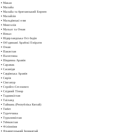
•
Макао
•
Малайа
•
Малайа та британський Борнео
•
Малайзія
•
Мальдівські о-ви
•
Монголія
•
Мускат та Оман
•
Непал
•
Нідерландська Ост-Індія
•
Об'єдинані Арабскі Емірати
•
Оман
•
Пакистан
•
Палестина
•
Південна Аравія
•
Саравак
•
Сасаніди
•
Саудівська Аравія
•
Сирія
•
Сінгапур
•
Стрейтс-Сетлментс
•
Східний Тімор
•
Таджикістан
•
Таїланд
•
Тайвань (Республіка Китай)
•
Тибет
•
Туреччина
•
Туркменістан
•
Узбекистан
•
Філіппіни
•
Французський Індокитай