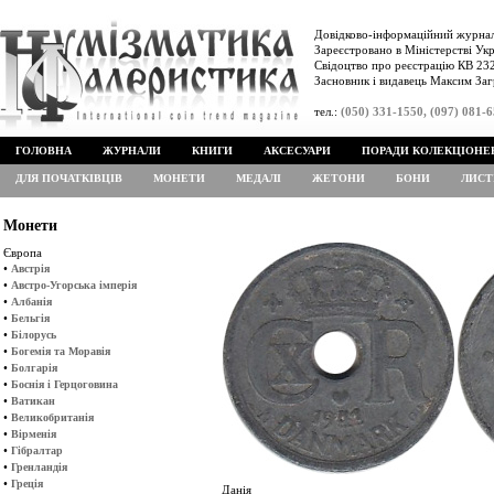
Довідково-інформаційний журнал
Зареєстровано в Міністерстві Укр
Свідоцтво про реєстрацію КВ 232
Засновник і видавець Максим Заг
тел.:
(050) 331-1550, (097) 081-
ГОЛОВНА
ЖУРНАЛИ
КНИГИ
АКСЕСУАРИ
ПОРАДИ КОЛЕКЦІОНЕ
ДЛЯ ПОЧАТКІВЦІВ
МОНЕТИ
МЕДАЛІ
ЖЕТОНИ
БОНИ
ЛИСТ
Монети
Європа
•
Австрія
•
Австро-Угорська імперія
•
Албанія
•
Бельгія
•
Білорусь
•
Богемія та Моравія
•
Болгарія
•
Боснія і Герцоговина
•
Ватикан
•
Великобританія
•
Вірменія
•
Гібралтар
•
Гренландія
•
Греція
Данія