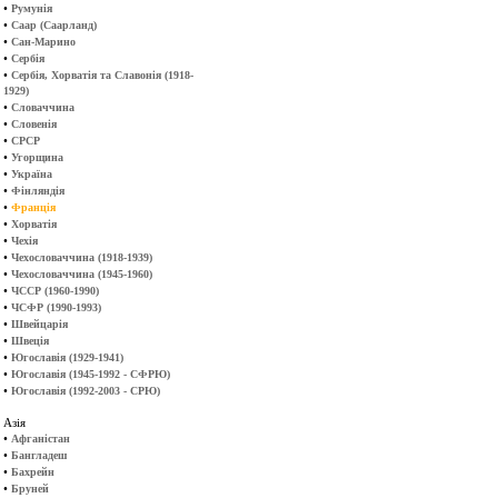
•
Румунія
•
Саар (Саарланд)
•
Сан-Марино
•
Сербія
•
Сербія, Хорватія та Славонія (1918-
1929)
•
Словаччина
•
Словенія
•
СРСР
•
Угорщина
•
Україна
•
Фінляндія
•
Франція
•
Хорватія
•
Чехія
•
Чехословаччина (1918-1939)
•
Чехословаччина (1945-1960)
•
ЧССР (1960-1990)
•
ЧСФР (1990-1993)
•
Швейцарія
•
Швеція
•
Югославія (1929-1941)
•
Югославія (1945-1992 - СФРЮ)
•
Югославія (1992-2003 - СРЮ)
Азія
•
Афганістан
•
Бангладеш
•
Бахрейн
•
Бруней