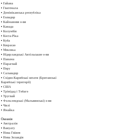
•
Гайана
•
Гватемала
•
Домініканська республіка
•
Еквадор
•
Кайманови о-ви
•
Канада
•
Колумбія
•
Коста-Ріка
•
Куба
•
Кюрасао
•
Мексика
•
Нідерландські Антільськие о-ви
•
Панама
•
Парагвай
•
Перу
•
Сальвадор
•
Східно-Карибські штати (Британські
Карибські території)
•
США
•
Трінідад і Тобаго
•
Уругвай
•
Фолклендські (Мальвинські) о-ви
•
Чилі
•
Ямайка
Океанія
•
Австралія
•
Вануату
•
Нова Гвінея
•
Нова Зеландія