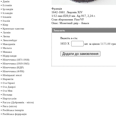
•
Данія
•
Естонія
Франція
•
Ірландія
1642-1661. Людовік ХІV
•
Ісландія
1/12 екю Ø20,0 мм. Ag-917, 2,24 г.
•
Іспанія
Стан збереження: Fine/VF
•
Італія
Опис: Монетний двір - Амьєн
•
Кіпр
•
Кримське ханство
Заказать
•
Латвія
•
Литва
Вкажіть к-сть:
•
Люксембург
1653 Х
шт. за ціною
5175.00
грн
•
Македонія
•
Мальта
•
Монако
•
Нідерланди
•
Німеччина (1871-1918)
•
Німеччина (1919-1945)
•
Німеччина (НДР)
•
Німеччина (ФРН)
•
Німіцькиі землі
•
Норвегія
•
О-в Гернсі
•
О-в Джерсі
•
О-в Мен
•
Польща
•
Португалія
•
Рагуза (Дубровнік - місто)
•
Рига (місто)
•
Російська імперія
•
Російська федерація