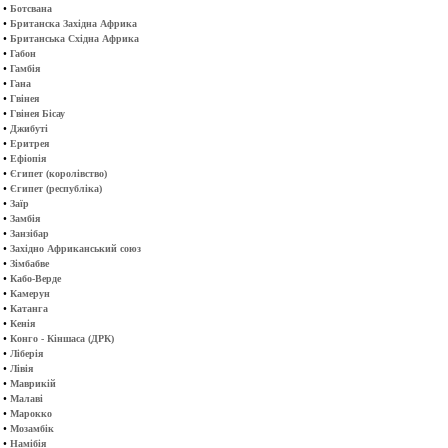
•
Ботсвана
•
Британска Західна Африка
•
Британська Східна Африка
•
Габон
•
Гамбія
•
Гана
•
Гвінея
•
Гвінея Бісау
•
Джибуті
•
Еритрея
•
Ефіопія
•
Єгипет (королівство)
•
Єгипет (республіка)
•
Заїр
•
Замбія
•
Занзібар
•
Західно Африканський союз
•
Зімбабве
•
Кабо-Верде
•
Камерун
•
Катанга
•
Кенія
•
Конго - Кіншаса (ДРК)
•
Ліберія
•
Лівія
•
Маврикій
•
Малаві
•
Марокко
•
Мозамбік
•
Намібія