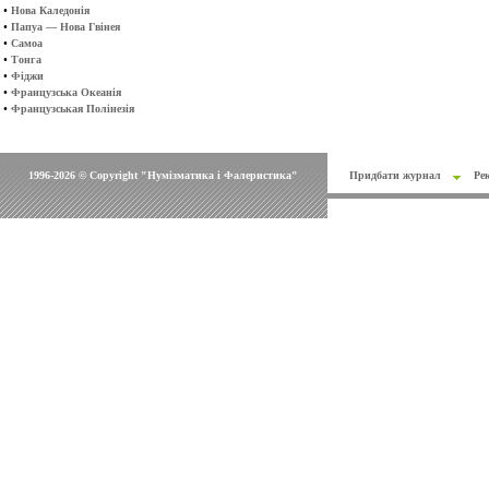
•
Нова Каледонія
•
Папуа — Нова Гвінея
•
Самоа
•
Тонга
•
Фіджи
•
Французська Океанія
•
Французськая Полінезія
1996-2026 © Copyright "Нумізматика і Фалеристика"
Придбати журнал
Ре