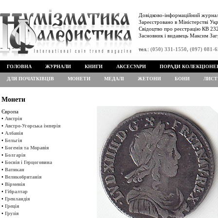
Довідково-інформаційний журнал
Зареєстровано в Міністерстві Укр
Свідоцтво про реєстрацію КВ 232
Засновник і видавець Максим Заг
тел.:
(050) 331-1550, (097) 081-
ГОЛОВНА
ЖУРНАЛИ
КНИГИ
АКСЕСУАРИ
ПОРАДИ КОЛЕКЦІОНЕ
ДЛЯ ПОЧАТКІВЦІВ
МОНЕТИ
МЕДАЛІ
ЖЕТОНИ
БОНИ
ЛИСТ
Монети
Європа
•
Австрія
•
Австро-Угорська імперія
•
Албанія
•
Бельгія
•
Богемія та Моравія
•
Болгарія
•
Боснія і Герцоговина
•
Ватикан
•
Великобританія
•
Вірменія
•
Гібралтар
•
Гренландія
•
Греція
•
Грузія