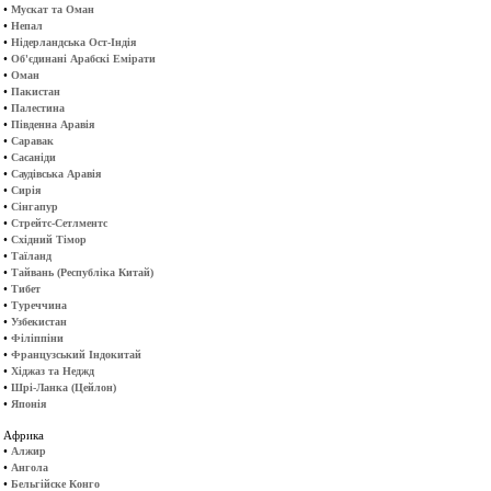
•
Мускат та Оман
•
Непал
•
Нідерландська Ост-Індія
•
Об'єдинані Арабскі Емірати
•
Оман
•
Пакистан
•
Палестина
•
Південна Аравія
•
Саравак
•
Сасаніди
•
Саудівська Аравія
•
Сирія
•
Сінгапур
•
Стрейтс-Сетлментс
•
Східний Тімор
•
Таїланд
•
Тайвань (Республіка Китай)
•
Тибет
•
Туреччина
•
Узбекистан
•
Філіппіни
•
Французський Індокитай
•
Хіджаз та Неджд
•
Шрі-Ланка (Цейлон)
•
Японія
Африка
•
Алжир
•
Ангола
•
Бельгійске Конго