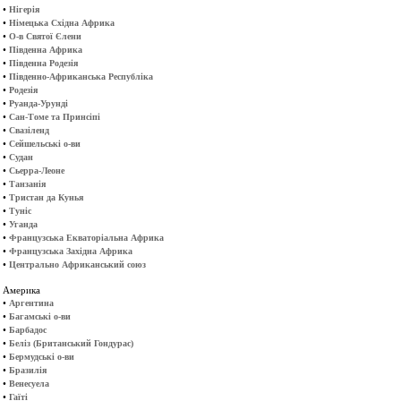
•
Нігерія
•
Німецька Східна Африка
•
О-в Святої Єлени
•
Південна Африка
•
Південна Родезія
•
Південно-Африканська Республіка
•
Родезія
•
Руанда-Урунді
•
Сан-Томе та Принсіпі
•
Свазіленд
•
Сейшельські о-ви
•
Судан
•
Сьерра-Леоне
•
Танзанія
•
Тристан да Кунья
•
Туніс
•
Уганда
•
Французська Екваторіальна Африка
•
Французська Західна Африка
•
Центрально Африканський союз
Америка
•
Аргентина
•
Багамські о-ви
•
Барбадос
•
Беліз (Британський Гондурас)
•
Бермудські о-ви
•
Бразилія
•
Венесуела
•
Гаїті