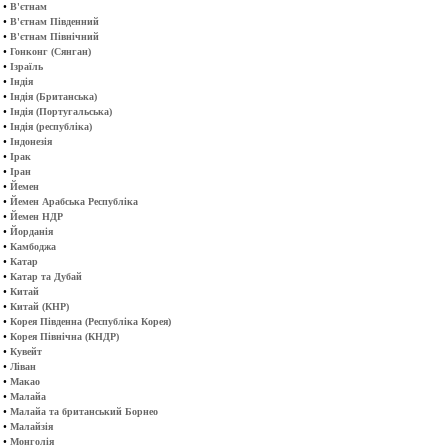
•
В'єтнам
•
В'єтнам Південний
•
В'єтнам Північний
•
Гонконг (Сянган)
•
Ізраїль
•
Індія
•
Індія (Британська)
•
Індія (Португальська)
•
Індія (республіка)
•
Індонезія
•
Ірак
•
Іран
•
Йемен
•
Йемен Арабська Республіка
•
Йемен НДР
•
Йорданія
•
Камбоджа
•
Катар
•
Катар та Дубай
•
Китай
•
Китай (КНР)
•
Корея Південна (Республіка Корея)
•
Корея Північна (КНДР)
•
Кувейт
•
Ліван
•
Макао
•
Малайа
•
Малайа та британський Борнео
•
Малайзія
•
Монголія