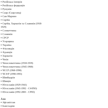
•
Російська імперія
•
Російська федерація
•
Румунія
•
Саар (Саарланд)
•
Сан-Марино
•
Сербія
•
Сербія, Хорватія та Славонія (1918-
1929)
•
Словаччина
•
Словенія
•
СРСР
•
Угорщина
•
Україна
•
Фінляндія
•
Франція
•
Хорватія
•
Чехія
•
Чехословаччина (1918-1939)
•
Чехословаччина (1945-1960)
•
ЧССР (1960-1990)
•
ЧСФР (1990-1993)
•
Швейцарія
•
Швеція
•
Югославія (1929-1941)
•
Югославія (1945-1992 - СФРЮ)
•
Югославія (1992-2003 - СРЮ)
Азія
•
Афганістан
•
Бангладеш