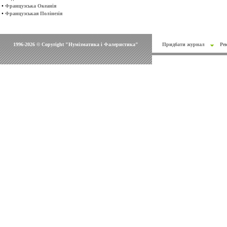
•
Французська Океанія
•
Французськая Полінезія
1996-2026 © Copyright "Нумізматика і Фалеристика"
Придбати журнал
Ре