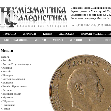
Довідково-інформаційний журнал
Зареєстровано в Міністерстві Укр
Свідоцтво про реєстрацію КВ 232
Засновник і видавець Максим Заг
тел.:
(050) 331-1550, (097) 081-
ГОЛОВНА
ЖУРНАЛИ
КНИГИ
АКСЕСУАРИ
ПОРАДИ КОЛЕКЦІОНЕ
ДЛЯ ПОЧАТКІВЦІВ
МОНЕТИ
МЕДАЛІ
ЖЕТОНИ
БОНИ
ЛИСТ
Монети
Європа
•
Австрія
•
Австро-Угорська імперія
•
Албанія
•
Бельгія
•
Білорусь
•
Богемія та Моравія
•
Болгарія
•
Боснія і Герцоговина
•
Ватикан
•
Великобританія
•
Вірменія
•
Гібралтар
•
Гренландія
•
Греція