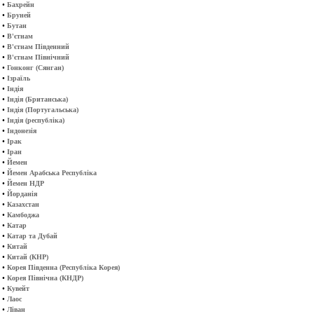
•
Бахрейн
•
Бруней
•
Бутан
•
В'єтнам
•
В'єтнам Південний
•
В'єтнам Північний
•
Гонконг (Сянган)
•
Ізраїль
•
Індія
•
Індія (Британська)
•
Індія (Португальська)
•
Індія (республіка)
•
Індонезія
•
Ірак
•
Іран
•
Йемен
•
Йемен Арабська Республіка
•
Йемен НДР
•
Йорданія
•
Казахстан
•
Камбоджа
•
Катар
•
Катар та Дубай
•
Китай
•
Китай (КНР)
•
Корея Південна (Республіка Корея)
•
Корея Північна (КНДР)
•
Кувейт
•
Лаос
•
Ліван