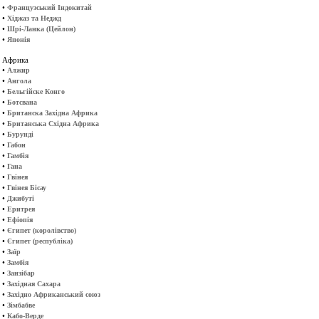
•
Французський Індокитай
•
Хіджаз та Неджд
•
Шрі-Ланка (Цейлон)
•
Японія
Африка
•
Алжир
•
Ангола
•
Бельгійске Конго
•
Ботсвана
•
Британска Західна Африка
•
Британська Східна Африка
•
Бурунді
•
Габон
•
Гамбія
•
Гана
•
Гвінея
•
Гвінея Бісау
•
Джибуті
•
Еритрея
•
Ефіопія
•
Єгипет (королівство)
•
Єгипет (республіка)
•
Заїр
•
Замбія
•
Занзібар
•
Західная Сахара
•
Західно Африканський союз
•
Зімбабве
•
Кабо-Верде