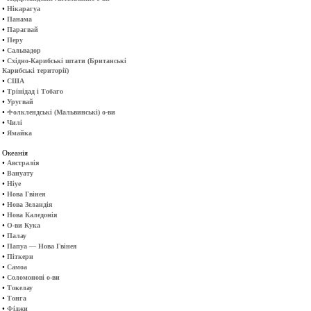
•
Нікарагуа
•
Панама
•
Парагвай
•
Перу
•
Сальвадор
•
Східно-Карибські штати (Британські
Карибські території)
•
США
•
Трінідад і Тобаго
•
Уругвай
•
Фолклендські (Мальвинські) о-ви
•
Чилі
•
Ямайка
Океанія
•
Австралія
•
Вануату
•
Ніуе
•
Нова Гвінея
•
Нова Зеландія
•
Нова Каледонія
•
О-ви Кука
•
Палау
•
Папуа — Нова Гвінея
•
Піткерн
•
Самоа
•
Соломонові о-ви
•
Токелау
•
Тонга
•
Фіджи