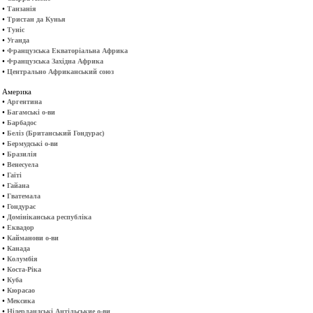
•
Танзанія
•
Тристан да Кунья
•
Туніс
•
Уганда
•
Французська Екваторіальна Африка
•
Французська Західна Африка
•
Центрально Африканський союз
Америка
•
Аргентина
•
Багамські о-ви
•
Барбадос
•
Беліз (Британський Гондурас)
•
Бермудські о-ви
•
Бразилія
•
Венесуела
•
Гаїті
•
Гайана
•
Гватемала
•
Гондурас
•
Домініканська республіка
•
Еквадор
•
Кайманови о-ви
•
Канада
•
Колумбія
•
Коста-Ріка
•
Куба
•
Кюрасао
•
Мексика
•
Нідерландські Антільськие о-ви