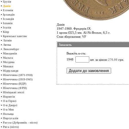
•
Грузія
•
Данія
•
Естонія
•
Ірландія
•
Ісландія
•
Іспанія
Данія
•
Італія
1947-1960. Фредерік ІХ
•
Кіпр
1 крона Ø25,5 мм. Al-Ni-Bronze, 6,5 г.
•
Кримське ханство
Стан збереження: VF
•
Латвія
•
Заказать
Литва
•
Люксембург
•
Вкажіть к-сть:
Македонія
•
Мальта
1948
шт. за ціною
270.00
грн.
•
Молдова
•
Монако
•
Нідерланди
•
Німеччина (1871-1918)
•
Німеччина (1919-1945)
•
Німеччина (НДР)
•
Німеччина (ФРН)
•
Німіцькиі землі
•
Норвегія
•
О-в Гернсі
•
О-в Джерсі
•
О-в Мен
•
Польща
•
Португалія
•
Рагуза (Дубровнік - місто)
•
Рига (місто)