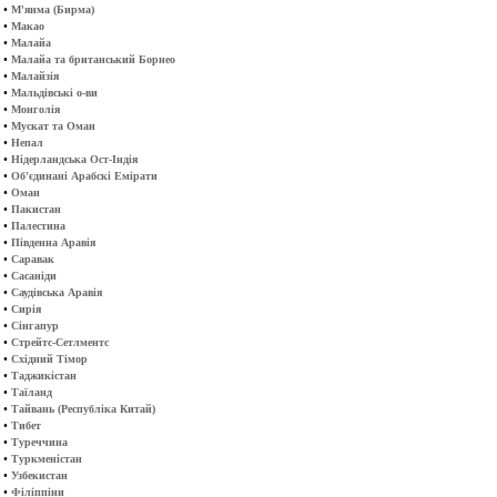
•
М'янма (Бирма)
•
Макао
•
Малайа
•
Малайа та британський Борнео
•
Малайзія
•
Мальдівські о-ви
•
Монголія
•
Мускат та Оман
•
Непал
•
Нідерландська Ост-Індія
•
Об'єдинані Арабскі Емірати
•
Оман
•
Пакистан
•
Палестина
•
Південна Аравія
•
Саравак
•
Сасаніди
•
Саудівська Аравія
•
Сирія
•
Сінгапур
•
Стрейтс-Сетлментс
•
Східний Тімор
•
Таджикістан
•
Таїланд
•
Тайвань (Республіка Китай)
•
Тибет
•
Туреччина
•
Туркменістан
•
Узбекистан
•
Філіппіни