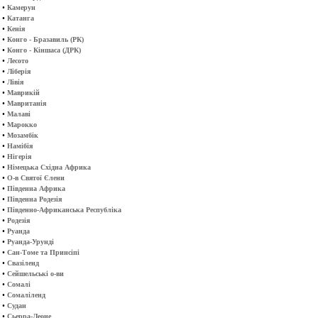
•
Камерун
•
Катанга
•
Кенія
•
Конго - Бразавиль (РК)
•
Конго - Кіншаса (ДРК)
•
Лесото
•
Ліберія
•
Лівія
•
Маврикій
•
Мавританія
•
Малаві
•
Марокко
•
Мозамбік
•
Намібія
•
Нігерія
•
Німецька Східна Африка
•
О-в Святої Єлени
•
Південна Африка
•
Південна Родезія
•
Південно-Африканська Республіка
•
Родезія
•
Руанда
•
Руанда-Урунді
•
Сан-Томе та Принсіпі
•
Свазіленд
•
Сейшельські о-ви
•
Сомалі
•
Сомаліленд
•
Судан
•
Сьерра-Леоне