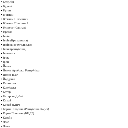
•
Бахрейн
•
Бруней
•
Бутан
•
В'єтнам
•
В'єтнам Південний
•
В'єтнам Північний
•
Гонконг (Сянган)
•
Ізраїль
•
Індія
•
Індія (Британська)
•
Індія (Португальська)
•
Індія (республіка)
•
Індонезія
•
Ірак
•
Іран
•
Йемен
•
Йемен Арабська Республіка
•
Йемен НДР
•
Йорданія
•
Казахстан
•
Камбоджа
•
Катар
•
Катар та Дубай
•
Китай
•
Китай (КНР)
•
Корея Південна (Республіка Корея)
•
Корея Північна (КНДР)
•
Кувейт
•
Лаос
•
Ліван