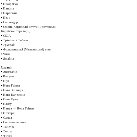
•
Нікарагуа
•
Панама
•
Парагвай
•
Перу
•
Сальвадор
•
Східно-Карибські штати (Британські
Карибські території)
•
США
•
Трінідад і Тобаго
•
Уругвай
•
Фолклендські (Мальвинські) о-ви
•
Чилі
•
Ямайка
Океанія
•
Австралія
•
Вануату
•
Ніуе
•
Нова Гвінея
•
Нова Зеландія
•
Нова Каледонія
•
О-ви Кука
•
Палау
•
Папуа — Нова Гвінея
•
Піткерн
•
Самоа
•
Соломонові о-ви
•
Токелау
•
Тонга
•
Фіджи