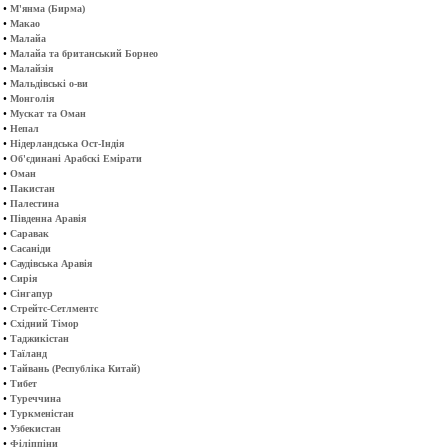
•
М'янма (Бирма)
•
Макао
•
Малайа
•
Малайа та британський Борнео
•
Малайзія
•
Мальдівські о-ви
•
Монголія
•
Мускат та Оман
•
Непал
•
Нідерландська Ост-Індія
•
Об'єдинані Арабскі Емірати
•
Оман
•
Пакистан
•
Палестина
•
Південна Аравія
•
Саравак
•
Сасаніди
•
Саудівська Аравія
•
Сирія
•
Сінгапур
•
Стрейтс-Сетлментс
•
Східний Тімор
•
Таджикістан
•
Таїланд
•
Тайвань (Республіка Китай)
•
Тибет
•
Туреччина
•
Туркменістан
•
Узбекистан
•
Філіппіни