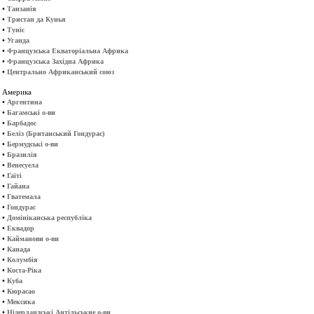
•
Танзанія
•
Тристан да Кунья
•
Туніс
•
Уганда
•
Французська Екваторіальна Африка
•
Французська Західна Африка
•
Центрально Африканський союз
Америка
•
Аргентина
•
Багамські о-ви
•
Барбадос
•
Беліз (Британський Гондурас)
•
Бермудські о-ви
•
Бразилія
•
Венесуела
•
Гаїті
•
Гайана
•
Гватемала
•
Гондурас
•
Домініканська республіка
•
Еквадор
•
Кайманови о-ви
•
Канада
•
Колумбія
•
Коста-Ріка
•
Куба
•
Кюрасао
•
Мексика
•
Нідерландські Антільськие о-ви