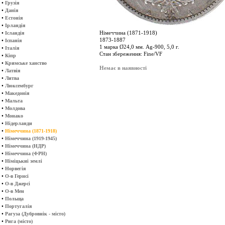
•
Грузія
•
Данія
•
Естонія
•
Ірландія
•
Німеччина (1871-1918)
Ісландія
1873-1887
•
Іспанія
1 марка Ø24,0 мм. Ag-900, 5,0 г.
•
Італія
Стан збереження: Fine/VF
•
Кіпр
•
Кримське ханство
Немає в наявності
•
Латвія
•
Литва
•
Люксембург
•
Македонія
•
Мальта
•
Молдова
•
Монако
•
Нідерланди
•
Німеччина (1871-1918)
•
Німеччина (1919-1945)
•
Німеччина (НДР)
•
Німеччина (ФРН)
•
Німіцькиі землі
•
Норвегія
•
О-в Гернсі
•
О-в Джерсі
•
О-в Мен
•
Польща
•
Португалія
•
Рагуза (Дубровнік - місто)
•
Рига (місто)