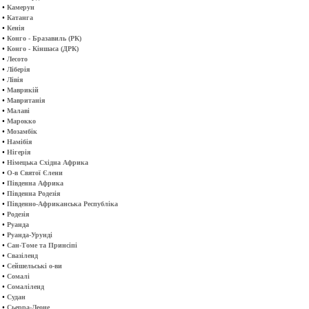
•
Камерун
•
Катанга
•
Кенія
•
Конго - Бразавиль (РК)
•
Конго - Кіншаса (ДРК)
•
Лесото
•
Ліберія
•
Лівія
•
Маврикій
•
Мавританія
•
Малаві
•
Марокко
•
Мозамбік
•
Намібія
•
Нігерія
•
Німецька Східна Африка
•
О-в Святої Єлени
•
Південна Африка
•
Південна Родезія
•
Південно-Африканська Республіка
•
Родезія
•
Руанда
•
Руанда-Урунді
•
Сан-Томе та Принсіпі
•
Свазіленд
•
Сейшельські о-ви
•
Сомалі
•
Сомаліленд
•
Судан
•
Сьерра-Леоне