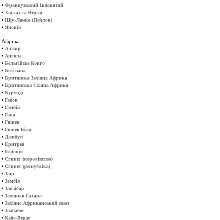
•
Французський Індокитай
•
Хіджаз та Неджд
•
Шрі-Ланка (Цейлон)
•
Японія
Африка
•
Алжир
•
Ангола
•
Бельгійске Конго
•
Ботсвана
•
Британска Західна Африка
•
Британська Східна Африка
•
Бурунді
•
Габон
•
Гамбія
•
Гана
•
Гвінея
•
Гвінея Бісау
•
Джибуті
•
Еритрея
•
Ефіопія
•
Єгипет (королівство)
•
Єгипет (республіка)
•
Заїр
•
Замбія
•
Занзібар
•
Західная Сахара
•
Західно Африканський союз
•
Зімбабве
•
Кабо-Верде