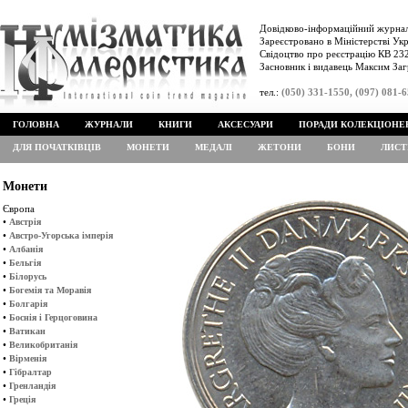
Довідково-інформаційний журнал
Зареєстровано в Міністерстві Укр
Свідоцтво про реєстрацію КВ 232
Засновник і видавець Максим Заг
тел.:
(050) 331-1550, (097) 081-
ГОЛОВНА
ЖУРНАЛИ
КНИГИ
АКСЕСУАРИ
ПОРАДИ КОЛЕКЦІОНЕ
ДЛЯ ПОЧАТКІВЦІВ
МОНЕТИ
МЕДАЛІ
ЖЕТОНИ
БОНИ
ЛИСТ
Монети
Європа
•
Австрія
•
Австро-Угорська імперія
•
Албанія
•
Бельгія
•
Білорусь
•
Богемія та Моравія
•
Болгарія
•
Боснія і Герцоговина
•
Ватикан
•
Великобританія
•
Вірменія
•
Гібралтар
•
Гренландія
•
Греція