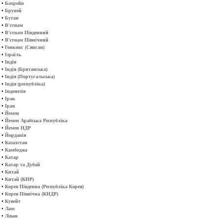
•
Бахрейн
•
Бруней
•
Бутан
•
В'єтнам
•
В'єтнам Південний
•
В'єтнам Північний
•
Гонконг (Сянган)
•
Ізраїль
•
Індія
•
Індія (Британська)
•
Індія (Португальська)
•
Індія (республіка)
•
Індонезія
•
Ірак
•
Іран
•
Йемен
•
Йемен Арабська Республіка
•
Йемен НДР
•
Йорданія
•
Казахстан
•
Камбоджа
•
Катар
•
Катар та Дубай
•
Китай
•
Китай (КНР)
•
Корея Південна (Республіка Корея)
•
Корея Північна (КНДР)
•
Кувейт
•
Лаос
•
Ліван