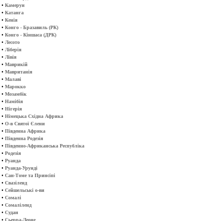
•
Камерун
•
Катанга
•
Кенія
•
Конго - Бразавиль (РК)
•
Конго - Кіншаса (ДРК)
•
Лесото
•
Ліберія
•
Лівія
•
Маврикій
•
Мавританія
•
Малаві
•
Марокко
•
Мозамбік
•
Намібія
•
Нігерія
•
Німецька Східна Африка
•
О-в Святої Єлени
•
Південна Африка
•
Південна Родезія
•
Південно-Африканська Республіка
•
Родезія
•
Руанда
•
Руанда-Урунді
•
Сан-Томе та Принсіпі
•
Свазіленд
•
Сейшельські о-ви
•
Сомалі
•
Сомаліленд
•
Судан
•
Сьерра-Леоне