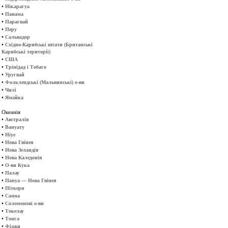
•
Нікарагуа
•
Панама
•
Парагвай
•
Перу
•
Сальвадор
•
Східно-Карибські штати (Британські
Карибські території)
•
США
•
Трінідад і Тобаго
•
Уругвай
•
Фолклендські (Мальвинські) о-ви
•
Чилі
•
Ямайка
Океанія
•
Австралія
•
Вануату
•
Ніуе
•
Нова Гвінея
•
Нова Зеландія
•
Нова Каледонія
•
О-ви Кука
•
Палау
•
Папуа — Нова Гвінея
•
Піткерн
•
Самоа
•
Соломонові о-ви
•
Токелау
•
Тонга
•
Фіджи