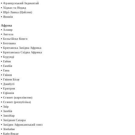
•
Французський Індокитай
•
Хіджаз та Неджд
•
Шрі-Ланка (Цейлон)
•
Японія
Африка
•
Алжир
•
Ангола
•
Бельгійске Конго
•
Ботсвана
•
Британска Західна Африка
•
Британська Східна Африка
•
Бурунді
•
Габон
•
Гамбія
•
Гана
•
Гвінея
•
Гвінея Бісау
•
Джибуті
•
Еритрея
•
Ефіопія
•
Єгипет (королівство)
•
Єгипет (республіка)
•
Заїр
•
Замбія
•
Занзібар
•
Західная Сахара
•
Західно Африканський союз
•
Зімбабве
•
Кабо-Верде