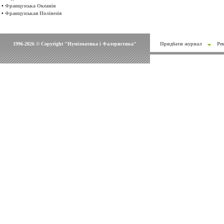
•
Французська Океанія
•
Французськая Полінезія
1996-2026 © Copyright "Нумізматика і Фалеристика"
Придбати журнал
Ре