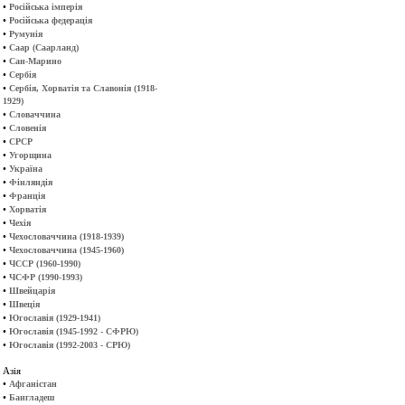
•
Російська імперія
•
Російська федерація
•
Румунія
•
Саар (Саарланд)
•
Сан-Марино
•
Сербія
•
Сербія, Хорватія та Славонія (1918-
1929)
•
Словаччина
•
Словенія
•
СРСР
•
Угорщина
•
Україна
•
Фінляндія
•
Франція
•
Хорватія
•
Чехія
•
Чехословаччина (1918-1939)
•
Чехословаччина (1945-1960)
•
ЧССР (1960-1990)
•
ЧСФР (1990-1993)
•
Швейцарія
•
Швеція
•
Югославія (1929-1941)
•
Югославія (1945-1992 - СФРЮ)
•
Югославія (1992-2003 - СРЮ)
Азія
•
Афганістан
•
Бангладеш