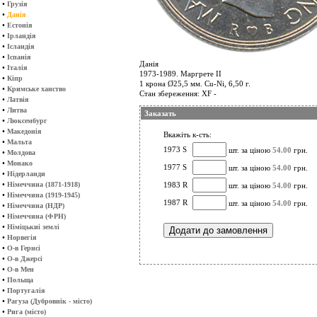
•
Грузія
•
Данія
•
Естонія
•
Ірландія
•
Ісландія
•
Іспанія
Данія
•
Італія
1973-1989. Маргрете II
•
Кіпр
1 крона Ø25,5 мм. Cu-Ni, 6,50 г.
•
Кримське ханство
Стан збереження: XF -
•
Латвія
•
Литва
Заказать
•
Люксембург
•
Македонія
Вкажіть к-сть:
•
Мальта
1973 S
шт. за ціною
54.00
грн.
•
Молдова
•
Монако
1977 S
шт. за ціною
54.00
грн.
•
Нідерланди
•
Німеччина (1871-1918)
1983 R
шт. за ціною
54.00
грн.
•
Німеччина (1919-1945)
1987 R
шт. за ціною
54.00
грн.
•
Німеччина (НДР)
•
Німеччина (ФРН)
•
Німіцькиі землі
•
Норвегія
•
О-в Гернсі
•
О-в Джерсі
•
О-в Мен
•
Польща
•
Португалія
•
Рагуза (Дубровнік - місто)
•
Рига (місто)