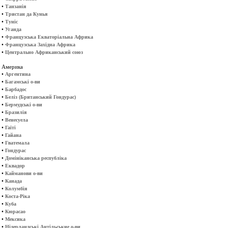
•
Танзанія
•
Тристан да Кунья
•
Туніс
•
Уганда
•
Французська Екваторіальна Африка
•
Французська Західна Африка
•
Центрально Африканський союз
Америка
•
Аргентина
•
Багамські о-ви
•
Барбадос
•
Беліз (Британський Гондурас)
•
Бермудські о-ви
•
Бразилія
•
Венесуела
•
Гаїті
•
Гайана
•
Гватемала
•
Гондурас
•
Домініканська республіка
•
Еквадор
•
Кайманови о-ви
•
Канада
•
Колумбія
•
Коста-Ріка
•
Куба
•
Кюрасао
•
Мексика
•
Нідерландські Антільськие о-ви