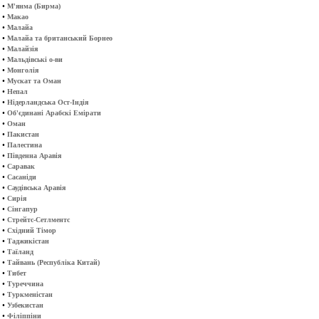
•
М'янма (Бирма)
•
Макао
•
Малайа
•
Малайа та британський Борнео
•
Малайзія
•
Мальдівські о-ви
•
Монголія
•
Мускат та Оман
•
Непал
•
Нідерландська Ост-Індія
•
Об'єдинані Арабскі Емірати
•
Оман
•
Пакистан
•
Палестина
•
Південна Аравія
•
Саравак
•
Сасаніди
•
Саудівська Аравія
•
Сирія
•
Сінгапур
•
Стрейтс-Сетлментс
•
Східний Тімор
•
Таджикістан
•
Таїланд
•
Тайвань (Республіка Китай)
•
Тибет
•
Туреччина
•
Туркменістан
•
Узбекистан
•
Філіппіни