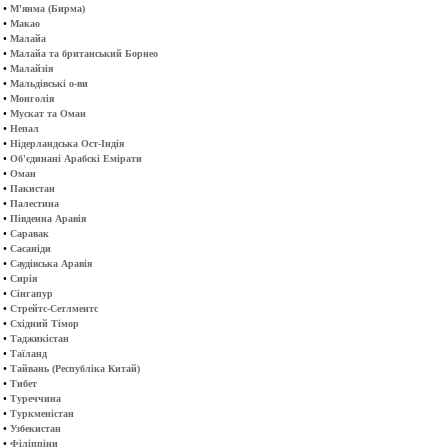
•
М'янма (Бирма)
•
Макао
•
Малайа
•
Малайа та британський Борнео
•
Малайзія
•
Мальдівські о-ви
•
Монголія
•
Мускат та Оман
•
Непал
•
Нідерландська Ост-Індія
•
Об'єдинані Арабскі Емірати
•
Оман
•
Пакистан
•
Палестина
•
Південна Аравія
•
Саравак
•
Сасаніди
•
Саудівська Аравія
•
Сирія
•
Сінгапур
•
Стрейтс-Сетлментс
•
Східний Тімор
•
Таджикістан
•
Таїланд
•
Тайвань (Республіка Китай)
•
Тибет
•
Туреччина
•
Туркменістан
•
Узбекистан
•
Філіппіни