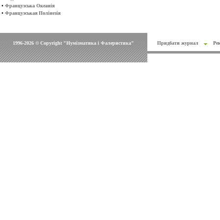
•
Французська Океанія
•
Французськая Полінезія
1996-2026 © Copyright "Нумізматика і Фалеристика"
Придбати журнал
Ре