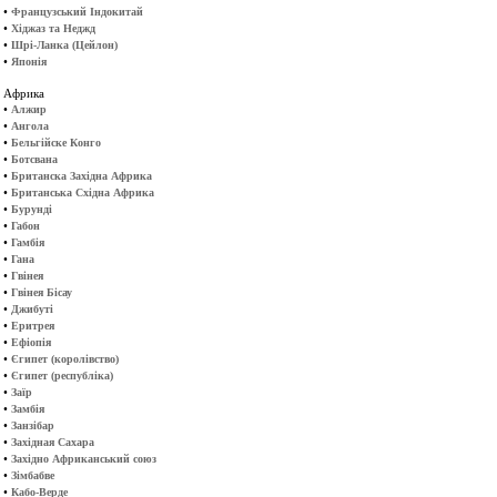
•
Французський Індокитай
•
Хіджаз та Неджд
•
Шрі-Ланка (Цейлон)
•
Японія
Африка
•
Алжир
•
Ангола
•
Бельгійске Конго
•
Ботсвана
•
Британска Західна Африка
•
Британська Східна Африка
•
Бурунді
•
Габон
•
Гамбія
•
Гана
•
Гвінея
•
Гвінея Бісау
•
Джибуті
•
Еритрея
•
Ефіопія
•
Єгипет (королівство)
•
Єгипет (республіка)
•
Заїр
•
Замбія
•
Занзібар
•
Західная Сахара
•
Західно Африканський союз
•
Зімбабве
•
Кабо-Верде