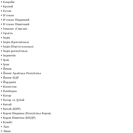
•
Бахрейн
•
Бруней
•
Бутан
•
В'єтнам
•
В'єтнам Південний
•
В'єтнам Північний
•
Гонконг (Сянган)
•
Ізраїль
•
Індія
•
Індія (Британська)
•
Індія (Португальська)
•
Індія (республіка)
•
Індонезія
•
Ірак
•
Іран
•
Йемен
•
Йемен Арабська Республіка
•
Йемен НДР
•
Йорданія
•
Казахстан
•
Камбоджа
•
Катар
•
Катар та Дубай
•
Китай
•
Китай (КНР)
•
Корея Південна (Республіка Корея)
•
Корея Північна (КНДР)
•
Кувейт
•
Лаос
•
Ліван