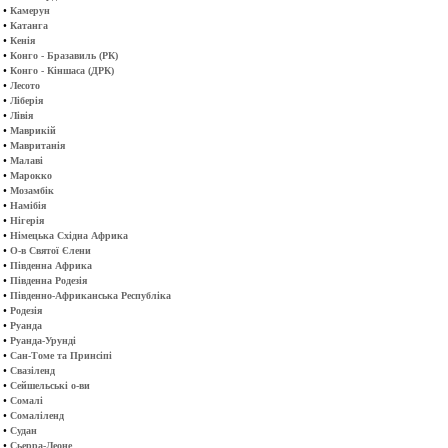
•
Камерун
•
Катанга
•
Кенія
•
Конго - Бразавиль (РК)
•
Конго - Кіншаса (ДРК)
•
Лесото
•
Ліберія
•
Лівія
•
Маврикій
•
Мавританія
•
Малаві
•
Марокко
•
Мозамбік
•
Намібія
•
Нігерія
•
Німецька Східна Африка
•
О-в Святої Єлени
•
Південна Африка
•
Південна Родезія
•
Південно-Африканська Республіка
•
Родезія
•
Руанда
•
Руанда-Урунді
•
Сан-Томе та Принсіпі
•
Свазіленд
•
Сейшельські о-ви
•
Сомалі
•
Сомаліленд
•
Судан
•
Сьерра-Леоне