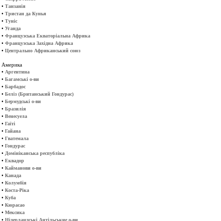
•
Танзанія
•
Тристан да Кунья
•
Туніс
•
Уганда
•
Французська Екваторіальна Африка
•
Французська Західна Африка
•
Центрально Африканський союз
Америка
•
Аргентина
•
Багамські о-ви
•
Барбадос
•
Беліз (Британський Гондурас)
•
Бермудські о-ви
•
Бразилія
•
Венесуела
•
Гаїті
•
Гайана
•
Гватемала
•
Гондурас
•
Домініканська республіка
•
Еквадор
•
Кайманови о-ви
•
Канада
•
Колумбія
•
Коста-Ріка
•
Куба
•
Кюрасао
•
Мексика
•
Нідерландські Антільськие о-ви