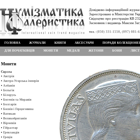
Довідково-інформаційний журнал
Зареєстровано в Міністерстві Укр
Свідоцтво про реєстрацію КВ 232
Засновник і видавець Максим Заг
тел.:
(050) 331-1550, (097) 081-
ГОЛОВНА
ЖУРНАЛИ
КНИГИ
АКСЕСУАРИ
ПОРАДИ КОЛЕКЦІОНЕ
ДЛЯ ПОЧАТКІВЦІВ
МОНЕТИ
МЕДАЛІ
ЖЕТОНИ
БОНИ
ЛИСТ
Монети
Європа
•
Австрія
•
Австро-Угорська імперія
•
Албанія
•
Бельгія
•
Білорусь
•
Богемія та Моравія
•
Болгарія
•
Боснія і Герцоговина
•
Ватикан
•
Великобританія
•
Вірменія
•
Гібралтар
•
Гренландія
•
Греція