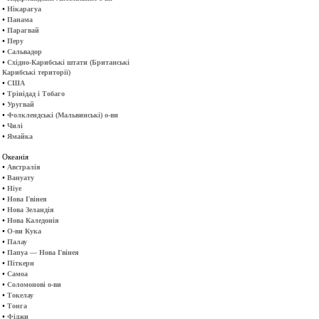
•
Нікарагуа
•
Панама
•
Парагвай
•
Перу
•
Сальвадор
•
Східно-Карибські штати (Британські
Карибські території)
•
США
•
Трінідад і Тобаго
•
Уругвай
•
Фолклендські (Мальвинські) о-ви
•
Чилі
•
Ямайка
Океанія
•
Австралія
•
Вануату
•
Ніуе
•
Нова Гвінея
•
Нова Зеландія
•
Нова Каледонія
•
О-ви Кука
•
Палау
•
Папуа — Нова Гвінея
•
Піткерн
•
Самоа
•
Соломонові о-ви
•
Токелау
•
Тонга
•
Фіджи