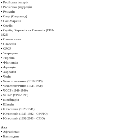
•
Російська імперія
•
Російська федерація
•
Румунія
•
Саар (Саарланд)
•
Сан-Марино
•
Сербія
•
Сербія, Хорватія та Славонія (1918-
1929)
•
Словаччина
•
Словенія
•
СРСР
•
Угорщина
•
Україна
•
Фінляндія
•
Франція
•
Хорватія
•
Чехія
•
Чехословаччина (1918-1939)
•
Чехословаччина (1945-1960)
•
ЧССР (1960-1990)
•
ЧСФР (1990-1993)
•
Швейцарія
•
Швеція
•
Югославія (1929-1941)
•
Югославія (1945-1992 - СФРЮ)
•
Югославія (1992-2003 - СРЮ)
Азія
•
Афганістан
•
Бангладеш