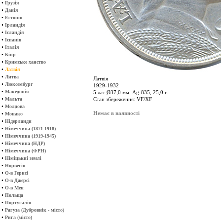
•
Грузія
•
Данія
•
Естонія
•
Ірландія
•
Ісландія
•
Іспанія
•
Італія
•
Кіпр
•
Кримське ханство
•
Латвія
•
Литва
Латвія
•
Люксембург
1929-1932
•
Македонія
5 лат Ø37,0 мм. Ag-835, 25,0 г.
•
Мальта
Стан збереження: VF/XF
•
Молдова
Немає в наявності
•
Монако
•
Нідерланди
•
Німеччина (1871-1918)
•
Німеччина (1919-1945)
•
Німеччина (НДР)
•
Німеччина (ФРН)
•
Німіцькиі землі
•
Норвегія
•
О-в Гернсі
•
О-в Джерсі
•
О-в Мен
•
Польща
•
Португалія
•
Рагуза (Дубровнік - місто)
•
Рига (місто)