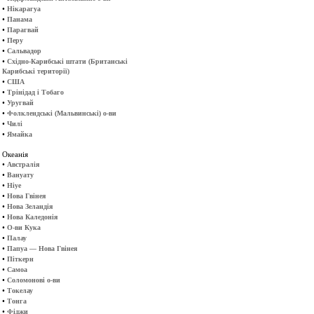
•
Нікарагуа
•
Панама
•
Парагвай
•
Перу
•
Сальвадор
•
Східно-Карибські штати (Британські
Карибські території)
•
США
•
Трінідад і Тобаго
•
Уругвай
•
Фолклендські (Мальвинські) о-ви
•
Чилі
•
Ямайка
Океанія
•
Австралія
•
Вануату
•
Ніуе
•
Нова Гвінея
•
Нова Зеландія
•
Нова Каледонія
•
О-ви Кука
•
Палау
•
Папуа — Нова Гвінея
•
Піткерн
•
Самоа
•
Соломонові о-ви
•
Токелау
•
Тонга
•
Фіджи