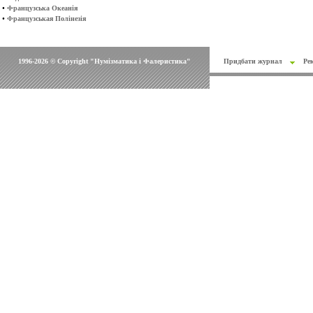
•
Французська Океанія
•
Французськая Полінезія
1996-2026 © Copyright "Нумізматика і Фалеристика"
Придбати журнал
Ре