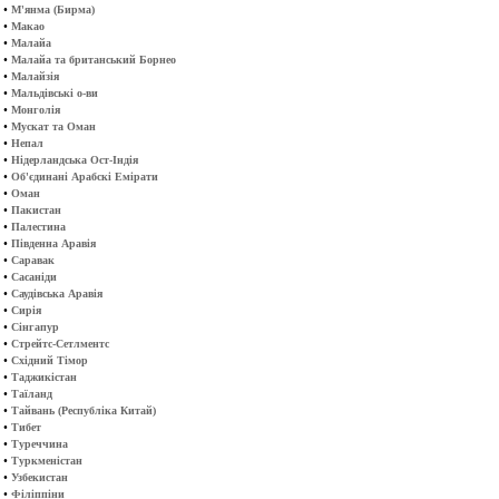
•
М'янма (Бирма)
•
Макао
•
Малайа
•
Малайа та британський Борнео
•
Малайзія
•
Мальдівські о-ви
•
Монголія
•
Мускат та Оман
•
Непал
•
Нідерландська Ост-Індія
•
Об'єдинані Арабскі Емірати
•
Оман
•
Пакистан
•
Палестина
•
Південна Аравія
•
Саравак
•
Сасаніди
•
Саудівська Аравія
•
Сирія
•
Сінгапур
•
Стрейтс-Сетлментс
•
Східний Тімор
•
Таджикістан
•
Таїланд
•
Тайвань (Республіка Китай)
•
Тибет
•
Туреччина
•
Туркменістан
•
Узбекистан
•
Філіппіни