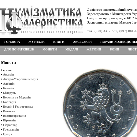
Довідково-інформаційний журнал
Зареєстровано в Міністерстві Укр
Свідоцтво про реєстрацію КВ 232
Засновник і видавець Максим Заг
тел.:
(050) 331-1550, (097) 081-
ГОЛОВНА
ЖУРНАЛИ
КНИГИ
АКСЕСУАРИ
ПОРАДИ КОЛЕКЦІОНЕ
ДЛЯ ПОЧАТКІВЦІВ
МОНЕТИ
МЕДАЛІ
ЖЕТОНИ
БОНИ
ЛИСТ
Монети
Європа
•
Австрія
•
Австро-Угорська імперія
•
Албанія
•
Бельгія
•
Білорусь
•
Богемія та Моравія
•
Болгарія
•
Боснія і Герцоговина
•
Ватикан
•
Великобританія
•
Вірменія
•
Гібралтар
•
Гренландія
•
Греція