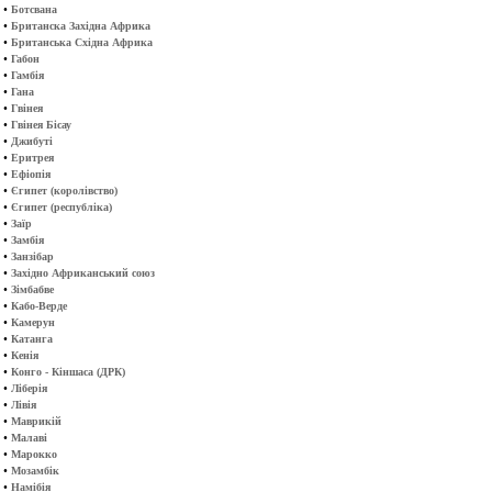
•
Ботсвана
•
Британска Західна Африка
•
Британська Східна Африка
•
Габон
•
Гамбія
•
Гана
•
Гвінея
•
Гвінея Бісау
•
Джибуті
•
Еритрея
•
Ефіопія
•
Єгипет (королівство)
•
Єгипет (республіка)
•
Заїр
•
Замбія
•
Занзібар
•
Західно Африканський союз
•
Зімбабве
•
Кабо-Верде
•
Камерун
•
Катанга
•
Кенія
•
Конго - Кіншаса (ДРК)
•
Ліберія
•
Лівія
•
Маврикій
•
Малаві
•
Марокко
•
Мозамбік
•
Намібія