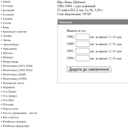
•
Данія
Шрі-Ланка (Цейлон)
•
Естонія
1982-1994 - гурт рефленый
•
25 пайса Ø21,5 мм. Cu-Ni, 3,30 г.
Ірландія
Стан збереження: VF/XF
•
Ісландія
•
Іспанія
Заказать
•
Італія
•
Кіпр
Вкажіть к-сть:
•
Кримське ханство
•
Латвія
1982
шт. за ціною
22.50
грн.
•
Литва
1989
шт. за ціною
22.50
грн.
•
Люксембург
•
Македонія
1991
шт. за ціною
22.50
грн.
•
Мальта
•
Монако
1994
шт. за ціною
22.50
грн.
•
Нідерланди
•
Німеччина (1871-1918)
•
Німеччина (1919-1945)
•
Німеччина (НДР)
•
Німеччина (ФРН)
•
Німіцькиі землі
•
Норвегія
•
О-в Гернсі
•
О-в Джерсі
•
О-в Мен
•
Польща
•
Португалія
•
Рагуза (Дубровнік - місто)
•
Рига (місто)
•
Російська імперія
•
Російська федерація