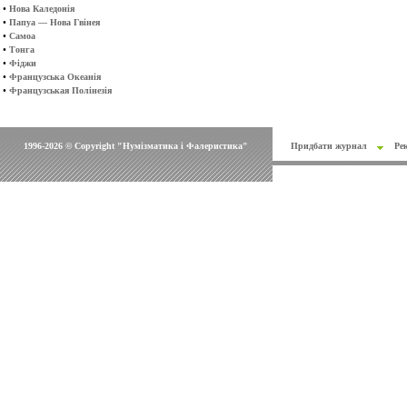
•
Нова Каледонія
•
Папуа — Нова Гвінея
•
Самоа
•
Тонга
•
Фіджи
•
Французська Океанія
•
Французськая Полінезія
1996-2026 © Copyright "Нумізматика і Фалеристика"
Придбати журнал
Ре