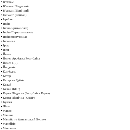
•
В'єтнам
•
В'єтнам Південний
•
В'єтнам Північний
•
Гонконг (Сянган)
•
Ізраїль
•
Індія
•
Індія (Британська)
•
Індія (Португальська)
•
Індія (республіка)
•
Індонезія
•
Ірак
•
Іран
•
Йемен
•
Йемен Арабська Республіка
•
Йемен НДР
•
Йорданія
•
Камбоджа
•
Катар
•
Катар та Дубай
•
Китай
•
Китай (КНР)
•
Корея Південна (Республіка Корея)
•
Корея Північна (КНДР)
•
Кувейт
•
Ліван
•
Макао
•
Малайа
•
Малайа та британський Борнео
•
Малайзія
•
Монголія