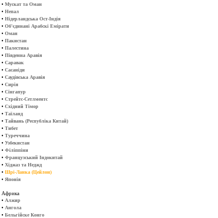
•
Мускат та Оман
•
Непал
•
Нідерландська Ост-Індія
•
Об'єдинані Арабскі Емірати
•
Оман
•
Пакистан
•
Палестина
•
Південна Аравія
•
Саравак
•
Сасаніди
•
Саудівська Аравія
•
Сирія
•
Сінгапур
•
Стрейтс-Сетлментс
•
Східний Тімор
•
Таїланд
•
Тайвань (Республіка Китай)
•
Тибет
•
Туреччина
•
Узбекистан
•
Філіппіни
•
Французський Індокитай
•
Хіджаз та Неджд
•
Шрі-Ланка (Цейлон)
•
Японія
Африка
•
Алжир
•
Ангола
•
Бельгійске Конго