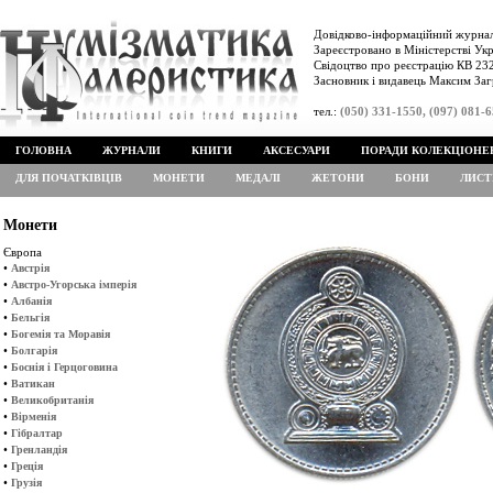
Довідково-інформаційний журнал
Зареєстровано в Міністерстві Укр
Свідоцтво про реєстрацію КВ 232
Засновник і видавець Максим Заг
тел.:
(050) 331-1550, (097) 081-
ГОЛОВНА
ЖУРНАЛИ
КНИГИ
АКСЕСУАРИ
ПОРАДИ КОЛЕКЦІОНЕ
ДЛЯ ПОЧАТКІВЦІВ
МОНЕТИ
МЕДАЛІ
ЖЕТОНИ
БОНИ
ЛИСТ
Монети
Європа
•
Австрія
•
Австро-Угорська імперія
•
Албанія
•
Бельгія
•
Богемія та Моравія
•
Болгарія
•
Боснія і Герцоговина
•
Ватикан
•
Великобританія
•
Вірменія
•
Гібралтар
•
Гренландія
•
Греція
•
Грузія