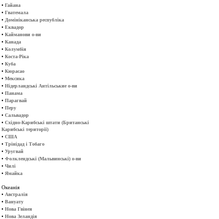
•
Гайана
•
Гватемала
•
Домініканська республіка
•
Еквадор
•
Кайманови о-ви
•
Канада
•
Колумбія
•
Коста-Ріка
•
Куба
•
Кюрасао
•
Мексика
•
Нідерландські Антільськие о-ви
•
Панама
•
Парагвай
•
Перу
•
Сальвадор
•
Східно-Карибські штати (Британські
Карибські території)
•
США
•
Трінідад і Тобаго
•
Уругвай
•
Фолклендські (Мальвинські) о-ви
•
Чилі
•
Ямайка
Океанія
•
Австралія
•
Вануату
•
Нова Гвінея
•
Нова Зеландія