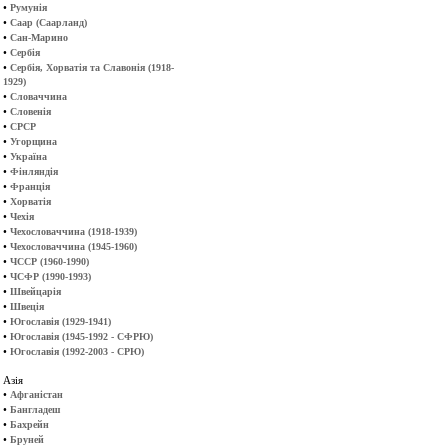
•
Румунія
•
Саар (Саарланд)
•
Сан-Марино
•
Сербія
•
Сербія, Хорватія та Славонія (1918-
1929)
•
Словаччина
•
Словенія
•
СРСР
•
Угорщина
•
Україна
•
Фінляндія
•
Франція
•
Хорватія
•
Чехія
•
Чехословаччина (1918-1939)
•
Чехословаччина (1945-1960)
•
ЧССР (1960-1990)
•
ЧСФР (1990-1993)
•
Швейцарія
•
Швеція
•
Югославія (1929-1941)
•
Югославія (1945-1992 - СФРЮ)
•
Югославія (1992-2003 - СРЮ)
Азія
•
Афганістан
•
Бангладеш
•
Бахрейн
•
Бруней