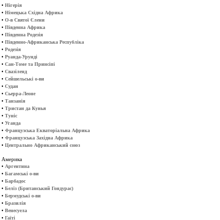
•
Нігерія
•
Німецька Східна Африка
•
О-в Святої Єлени
•
Південна Африка
•
Південна Родезія
•
Південно-Африканська Республіка
•
Родезія
•
Руанда-Урунді
•
Сан-Томе та Принсіпі
•
Свазіленд
•
Сейшельські о-ви
•
Судан
•
Сьерра-Леоне
•
Танзанія
•
Тристан да Кунья
•
Туніс
•
Уганда
•
Французська Екваторіальна Африка
•
Французська Західна Африка
•
Центрально Африканський союз
Америка
•
Аргентина
•
Багамські о-ви
•
Барбадос
•
Беліз (Британський Гондурас)
•
Бермудські о-ви
•
Бразилія
•
Венесуела
•
Гаїті