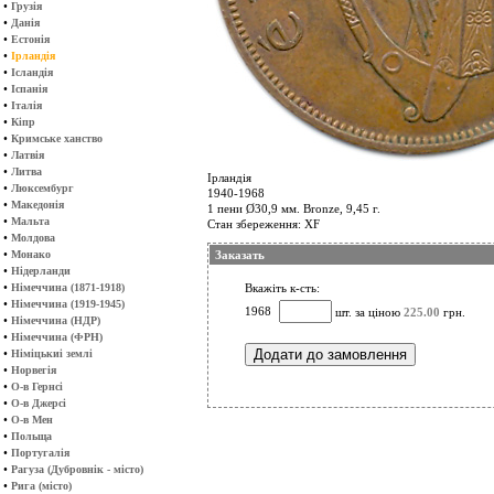
•
Грузія
•
Данія
•
Естонія
•
Ірландія
•
Ісландія
•
Іспанія
•
Італія
•
Кіпр
•
Кримське ханство
•
Латвія
•
Литва
Ірландія
•
Люксембург
1940-1968
•
Македонія
1 пени Ø30,9 мм. Bronze, 9,45 г.
•
Мальта
Стан збереження: XF
•
Молдова
•
Монако
Заказать
•
Нідерланди
•
Німеччина (1871-1918)
Вкажіть к-сть:
•
Німеччина (1919-1945)
1968
шт. за ціною
225.00
грн.
•
Німеччина (НДР)
•
Німеччина (ФРН)
•
Німіцькиі землі
•
Норвегія
•
О-в Гернсі
•
О-в Джерсі
•
О-в Мен
•
Польща
•
Португалія
•
Рагуза (Дубровнік - місто)
•
Рига (місто)