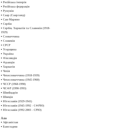
•
Російська імперія
•
Російська федерація
•
Румунія
•
Саар (Саарланд)
•
Сан-Марино
•
Сербія
•
Сербія, Хорватія та Славонія (1918-
1929)
•
Словаччина
•
Словенія
•
СРСР
•
Угорщина
•
Україна
•
Фінляндія
•
Франція
•
Хорватія
•
Чехія
•
Чехословаччина (1918-1939)
•
Чехословаччина (1945-1960)
•
ЧССР (1960-1990)
•
ЧСФР (1990-1993)
•
Швейцарія
•
Швеція
•
Югославія (1929-1941)
•
Югославія (1945-1992 - СФРЮ)
•
Югославія (1992-2003 - СРЮ)
Азія
•
Афганістан
•
Бангладеш