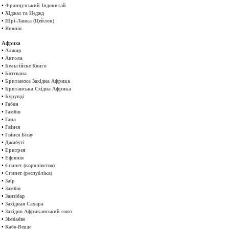
•
Французський Індокитай
•
Хіджаз та Неджд
•
Шрі-Ланка (Цейлон)
•
Японія
Африка
•
Алжир
•
Ангола
•
Бельгійске Конго
•
Ботсвана
•
Британска Західна Африка
•
Британська Східна Африка
•
Бурунді
•
Габон
•
Гамбія
•
Гана
•
Гвінея
•
Гвінея Бісау
•
Джибуті
•
Еритрея
•
Ефіопія
•
Єгипет (королівство)
•
Єгипет (республіка)
•
Заїр
•
Замбія
•
Занзібар
•
Західная Сахара
•
Західно Африканський союз
•
Зімбабве
•
Кабо-Верде