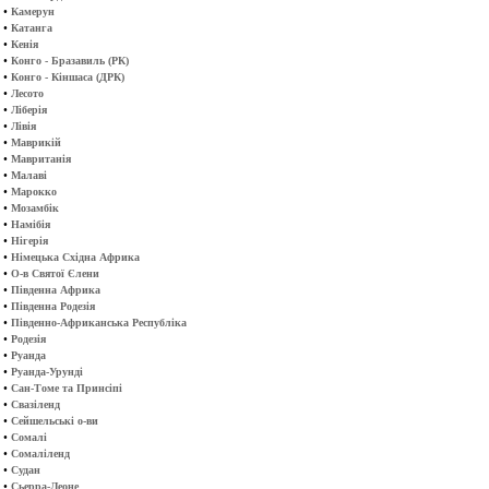
•
Камерун
•
Катанга
•
Кенія
•
Конго - Бразавиль (РК)
•
Конго - Кіншаса (ДРК)
•
Лесото
•
Ліберія
•
Лівія
•
Маврикій
•
Мавританія
•
Малаві
•
Марокко
•
Мозамбік
•
Намібія
•
Нігерія
•
Німецька Східна Африка
•
О-в Святої Єлени
•
Південна Африка
•
Південна Родезія
•
Південно-Африканська Республіка
•
Родезія
•
Руанда
•
Руанда-Урунді
•
Сан-Томе та Принсіпі
•
Свазіленд
•
Сейшельські о-ви
•
Сомалі
•
Сомаліленд
•
Судан
•
Сьерра-Леоне