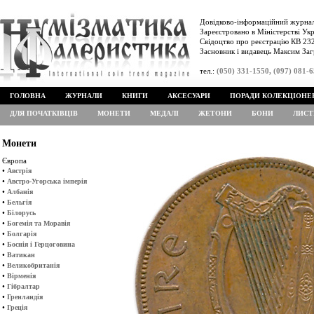
Довідково-інформаційний журнал
Зареєстровано в Міністерстві Укр
Свідоцтво про реєстрацію КВ 232
Засновник і видавець Максим Заг
тел.:
(050) 331-1550, (097) 081-
ГОЛОВНА
ЖУРНАЛИ
КНИГИ
АКСЕСУАРИ
ПОРАДИ КОЛЕКЦІОНЕ
ДЛЯ ПОЧАТКІВЦІВ
МОНЕТИ
МЕДАЛІ
ЖЕТОНИ
БОНИ
ЛИСТ
Монети
Європа
•
Австрія
•
Австро-Угорська імперія
•
Албанія
•
Бельгія
•
Білорусь
•
Богемія та Моравія
•
Болгарія
•
Боснія і Герцоговина
•
Ватикан
•
Великобританія
•
Вірменія
•
Гібралтар
•
Гренландія
•
Греція