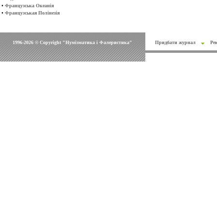
•
Французська Океанія
•
Французськая Полінезія
1996-2026 © Copyright "Нумізматика і Фалеристика"
Придбати журнал
Ре