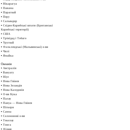
•
Нікарагуа
•
Панама
•
Парагвай
•
Перу
•
Сальвадор
•
Східно-Карибські штати (Британські
Карибські території)
•
США
•
Трінідад і Тобаго
•
Уругвай
•
Фолклендські (Мальвинські) о-ви
•
Чилі
•
Ямайка
Океанія
•
Австралія
•
Вануату
•
Ніуе
•
Нова Гвінея
•
Нова Зеландія
•
Нова Каледонія
•
О-ви Кука
•
Палау
•
Папуа — Нова Гвінея
•
Піткерн
•
Самоа
•
Соломонові о-ви
•
Токелау
•
Тонга
•
Фіджи