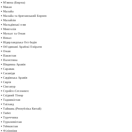
•
М'янма (Бирма)
•
Макао
•
Малайа
•
Малайа та британський Борнео
•
Малайзія
•
Мальдівські о-ви
•
Монголія
•
Мускат та Оман
•
Непал
•
Нідерландська Ост-Індія
•
Об'єдинані Арабскі Емірати
•
Оман
•
Пакистан
•
Палестина
•
Південна Аравія
•
Саравак
•
Сасаніди
•
Саудівська Аравія
•
Сирія
•
Сінгапур
•
Стрейтс-Сетлментс
•
Східний Тімор
•
Таджикістан
•
Таїланд
•
Тайвань (Республіка Китай)
•
Тибет
•
Туреччина
•
Туркменістан
•
Узбекистан
•
Філіппіни