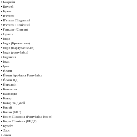
•
Бахрейн
•
Бруней
•
Бутан
•
В'єтнам
•
В'єтнам Південний
•
В'єтнам Північний
•
Гонконг (Сянган)
•
Ізраїль
•
Індія
•
Індія (Британська)
•
Індія (Португальська)
•
Індія (республіка)
•
Індонезія
•
Ірак
•
Іран
•
Йемен
•
Йемен Арабська Республіка
•
Йемен НДР
•
Йорданія
•
Казахстан
•
Камбоджа
•
Катар
•
Катар та Дубай
•
Китай
•
Китай (КНР)
•
Корея Південна (Республіка Корея)
•
Корея Північна (КНДР)
•
Кувейт
•
Лаос
•
Ліван