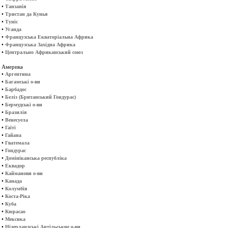
•
Танзанія
•
Тристан да Кунья
•
Туніс
•
Уганда
•
Французська Екваторіальна Африка
•
Французська Західна Африка
•
Центрально Африканський союз
Америка
•
Аргентина
•
Багамські о-ви
•
Барбадос
•
Беліз (Британський Гондурас)
•
Бермудські о-ви
•
Бразилія
•
Венесуела
•
Гаїті
•
Гайана
•
Гватемала
•
Гондурас
•
Домініканська республіка
•
Еквадор
•
Кайманови о-ви
•
Канада
•
Колумбія
•
Коста-Ріка
•
Куба
•
Кюрасао
•
Мексика
•
Нідерландські Антільськие о-ви