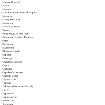
•
М'янма (Бирма)
•
Макао
•
Малайа
•
Малайа та британський Борнео
•
Малайзія
•
Мальдівські о-ви
•
Монголія
•
Мускат та Оман
•
Непал
•
Нідерландська Ост-Індія
•
Об'єдинані Арабскі Емірати
•
Оман
•
Пакистан
•
Палестина
•
Південна Аравія
•
Саравак
•
Сасаніди
•
Саудівська Аравія
•
Сирія
•
Сінгапур
•
Стрейтс-Сетлментс
•
Східний Тімор
•
Таджикістан
•
Таїланд
•
Тайвань (Республіка Китай)
•
Тибет
•
Туреччина
•
Туркменістан
•
Узбекистан
•
Філіппіни