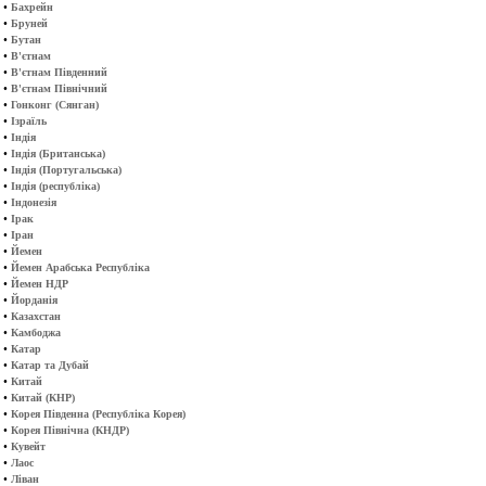
•
Бахрейн
•
Бруней
•
Бутан
•
В'єтнам
•
В'єтнам Південний
•
В'єтнам Північний
•
Гонконг (Сянган)
•
Ізраїль
•
Індія
•
Індія (Британська)
•
Індія (Португальська)
•
Індія (республіка)
•
Індонезія
•
Ірак
•
Іран
•
Йемен
•
Йемен Арабська Республіка
•
Йемен НДР
•
Йорданія
•
Казахстан
•
Камбоджа
•
Катар
•
Катар та Дубай
•
Китай
•
Китай (КНР)
•
Корея Південна (Республіка Корея)
•
Корея Північна (КНДР)
•
Кувейт
•
Лаос
•
Ліван