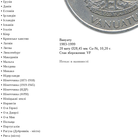
•
Грузія
•
Данія
•
Естонія
•
Ірландія
•
Ісландія
•
Іспанія
•
Італія
•
Кіпр
•
Кримське ханство
Вануату
•
Латвія
1983-1999
•
Литва
20 вату Ø28,45 мм. Cu-Ni, 10,20 г.
•
Люксембург
Стан збереження: VF
•
Македонія
Немає в наявності
•
Мальта
•
Молдова
•
Монако
•
Нідерланди
•
Німеччина (1871-1918)
•
Німеччина (1919-1945)
•
Німеччина (НДР)
•
Німеччина (ФРН)
•
Німіцькиі землі
•
Норвегія
•
О-в Гернсі
•
О-в Джерсі
•
О-в Мен
•
Польща
•
Португалія
•
Рагуза (Дубровнік - місто)
•
Рига (місто)