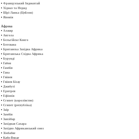
•
Французський Індокитай
•
Хіджаз та Неджд
•
Шрі-Ланка (Цейлон)
•
Японія
Африка
•
Алжир
•
Ангола
•
Бельгійске Конго
•
Ботсвана
•
Британска Західна Африка
•
Британська Східна Африка
•
Бурунді
•
Габон
•
Гамбія
•
Гана
•
Гвінея
•
Гвінея Бісау
•
Джибуті
•
Еритрея
•
Ефіопія
•
Єгипет (королівство)
•
Єгипет (республіка)
•
Заїр
•
Замбія
•
Занзібар
•
Західная Сахара
•
Західно Африканський союз
•
Зімбабве
•
Кабо-Верде