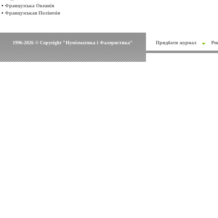
•
Французська Океанія
•
Французськая Полінезія
1996-2026 © Copyright "Нумізматика і Фалеристика"
Придбати журнал
Ре