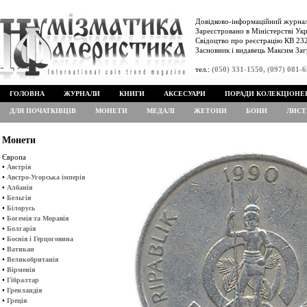
Довідково-інформаційний журнал
Зареєстровано в Міністерстві Укр
Свідоцтво про реєстрацію КВ 232
Засновник і видавець Максим Заг
тел.:
(050) 331-1550, (097) 081-
ГОЛОВНА
ЖУРНАЛИ
КНИГИ
АКСЕСУАРИ
ПОРАДИ КОЛЕКЦІОНЕ
ДЛЯ ПОЧАТКІВЦІВ
МОНЕТИ
МЕДАЛІ
ЖЕТОНИ
БОНИ
ЛИСТ
Монети
Європа
•
Австрія
•
Австро-Угорська імперія
•
Албанія
•
Бельгія
•
Білорусь
•
Богемія та Моравія
•
Болгарія
•
Боснія і Герцоговина
•
Ватикан
•
Великобританія
•
Вірменія
•
Гібралтар
•
Гренландія
•
Греція