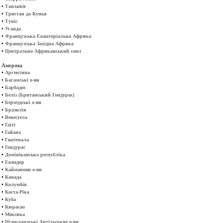
•
Танзанія
•
Тристан да Кунья
•
Туніс
•
Уганда
•
Французська Екваторіальна Африка
•
Французська Західна Африка
•
Центрально Африканський союз
Америка
•
Аргентина
•
Багамські о-ви
•
Барбадос
•
Беліз (Британський Гондурас)
•
Бермудські о-ви
•
Бразилія
•
Венесуела
•
Гаїті
•
Гайана
•
Гватемала
•
Гондурас
•
Домініканська республіка
•
Еквадор
•
Кайманови о-ви
•
Канада
•
Колумбія
•
Коста-Ріка
•
Куба
•
Кюрасао
•
Мексика
•
Нідерландські Антільськие о-ви