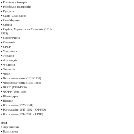
•
Російська імперія
•
Російська федерація
•
Румунія
•
Саар (Саарланд)
•
Сан-Марино
•
Сербія
•
Сербія, Хорватія та Славонія (1918-
1929)
•
Словаччина
•
Словенія
•
СРСР
•
Угорщина
•
Україна
•
Фінляндія
•
Франція
•
Хорватія
•
Чехія
•
Чехословаччина (1918-1939)
•
Чехословаччина (1945-1960)
•
ЧССР (1960-1990)
•
ЧСФР (1990-1993)
•
Швейцарія
•
Швеція
•
Югославія (1929-1941)
•
Югославія (1945-1992 - СФРЮ)
•
Югославія (1992-2003 - СРЮ)
Азія
•
Афганістан
•
Бангладеш