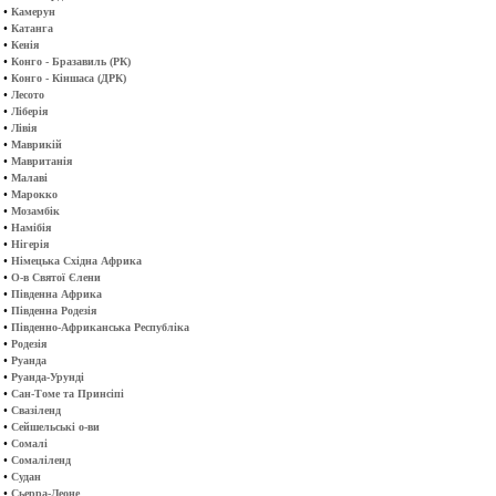
•
Камерун
•
Катанга
•
Кенія
•
Конго - Бразавиль (РК)
•
Конго - Кіншаса (ДРК)
•
Лесото
•
Ліберія
•
Лівія
•
Маврикій
•
Мавританія
•
Малаві
•
Марокко
•
Мозамбік
•
Намібія
•
Нігерія
•
Німецька Східна Африка
•
О-в Святої Єлени
•
Південна Африка
•
Південна Родезія
•
Південно-Африканська Республіка
•
Родезія
•
Руанда
•
Руанда-Урунді
•
Сан-Томе та Принсіпі
•
Свазіленд
•
Сейшельські о-ви
•
Сомалі
•
Сомаліленд
•
Судан
•
Сьерра-Леоне