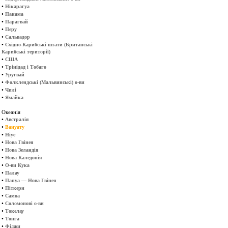
•
Нікарагуа
•
Панама
•
Парагвай
•
Перу
•
Сальвадор
•
Східно-Карибські штати (Британські
Карибські території)
•
США
•
Трінідад і Тобаго
•
Уругвай
•
Фолклендські (Мальвинські) о-ви
•
Чилі
•
Ямайка
Океанія
•
Австралія
•
Вануату
•
Ніуе
•
Нова Гвінея
•
Нова Зеландія
•
Нова Каледонія
•
О-ви Кука
•
Палау
•
Папуа — Нова Гвінея
•
Піткерн
•
Самоа
•
Соломонові о-ви
•
Токелау
•
Тонга
•
Фіджи