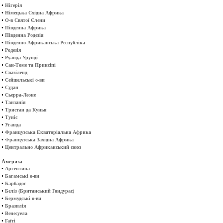
•
Нігерія
•
Німецька Східна Африка
•
О-в Святої Єлени
•
Південна Африка
•
Південна Родезія
•
Південно-Африканська Республіка
•
Родезія
•
Руанда-Урунді
•
Сан-Томе та Принсіпі
•
Свазіленд
•
Сейшельські о-ви
•
Судан
•
Сьерра-Леоне
•
Танзанія
•
Тристан да Кунья
•
Туніс
•
Уганда
•
Французська Екваторіальна Африка
•
Французська Західна Африка
•
Центрально Африканський союз
Америка
•
Аргентина
•
Багамські о-ви
•
Барбадос
•
Беліз (Британський Гондурас)
•
Бермудські о-ви
•
Бразилія
•
Венесуела
•
Гаїті