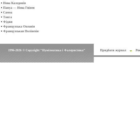
•
Нова Каледонія
•
Папуа — Нова Гвінея
•
Самоа
•
Тонга
•
Фіджи
•
Французська Океанія
•
Французськая Полінезія
1996-2026 © Copyright "Нумізматика і Фалеристика"
Придбати журнал
Ре