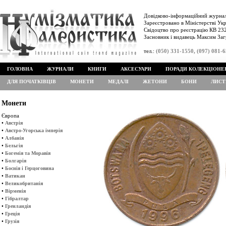
Довідково-інформаційний журнал
Зареєстровано в Міністерстві Укр
Свідоцтво про реєстрацію КВ 232
Засновник і видавець Максим Заг
тел.:
(050) 331-1550, (097) 081-
ГОЛОВНА
ЖУРНАЛИ
КНИГИ
АКСЕСУАРИ
ПОРАДИ КОЛЕКЦІОНЕ
ДЛЯ ПОЧАТКІВЦІВ
МОНЕТИ
МЕДАЛІ
ЖЕТОНИ
БОНИ
ЛИСТ
Монети
Європа
•
Австрія
•
Австро-Угорська імперія
•
Албанія
•
Бельгія
•
Богемія та Моравія
•
Болгарія
•
Боснія і Герцоговина
•
Ватикан
•
Великобританія
•
Вірменія
•
Гібралтар
•
Гренландія
•
Греція
•
Грузія