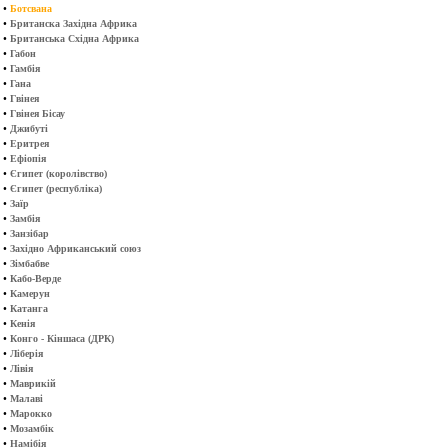
•
Ботсвана
•
Британска Західна Африка
•
Британська Східна Африка
•
Габон
•
Гамбія
•
Гана
•
Гвінея
•
Гвінея Бісау
•
Джибуті
•
Еритрея
•
Ефіопія
•
Єгипет (королівство)
•
Єгипет (республіка)
•
Заїр
•
Замбія
•
Занзібар
•
Західно Африканський союз
•
Зімбабве
•
Кабо-Верде
•
Камерун
•
Катанга
•
Кенія
•
Конго - Кіншаса (ДРК)
•
Ліберія
•
Лівія
•
Маврикій
•
Малаві
•
Марокко
•
Мозамбік
•
Намібія