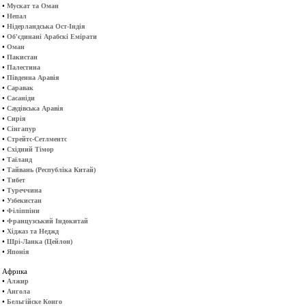
•
Мускат та Оман
•
Непал
•
Нідерландська Ост-Індія
•
Об'єдинані Арабскі Емірати
•
Оман
•
Пакистан
•
Палестина
•
Південна Аравія
•
Саравак
•
Сасаніди
•
Саудівська Аравія
•
Сирія
•
Сінгапур
•
Стрейтс-Сетлментс
•
Східний Тімор
•
Таїланд
•
Тайвань (Республіка Китай)
•
Тибет
•
Туреччина
•
Узбекистан
•
Філіппіни
•
Французський Індокитай
•
Хіджаз та Неджд
•
Шрі-Ланка (Цейлон)
•
Японія
Африка
•
Алжир
•
Ангола
•
Бельгійске Конго