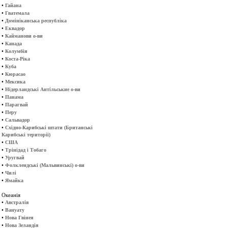
•
Гайана
•
Гватемала
•
Домініканська республіка
•
Еквадор
•
Кайманови о-ви
•
Канада
•
Колумбія
•
Коста-Ріка
•
Куба
•
Кюрасао
•
Мексика
•
Нідерландські Антільськие о-ви
•
Панама
•
Парагвай
•
Перу
•
Сальвадор
•
Східно-Карибські штати (Британські
Карибські території)
•
США
•
Трінідад і Тобаго
•
Уругвай
•
Фолклендські (Мальвинські) о-ви
•
Чилі
•
Ямайка
Океанія
•
Австралія
•
Вануату
•
Нова Гвінея
•
Нова Зеландія