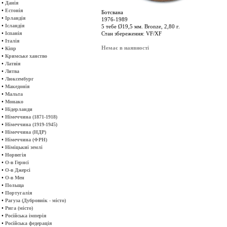
•
Данія
•
Естонія
Ботсвана
•
Ірландія
1976-1989
•
Ісландія
5 тебе Ø19,5 мм. Bronze, 2,80 г.
•
Іспанія
Стан збереження: VF/XF
•
Італія
Немає в наявності
•
Кіпр
•
Кримське ханство
•
Латвія
•
Литва
•
Люксембург
•
Македонія
•
Мальта
•
Монако
•
Нідерланди
•
Німеччина (1871-1918)
•
Німеччина (1919-1945)
•
Німеччина (НДР)
•
Німеччина (ФРН)
•
Німіцькиі землі
•
Норвегія
•
О-в Гернсі
•
О-в Джерсі
•
О-в Мен
•
Польща
•
Португалія
•
Рагуза (Дубровнік - місто)
•
Рига (місто)
•
Російська імперія
•
Російська федерація