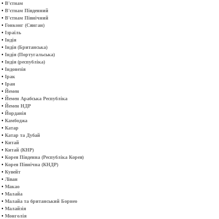
•
В'єтнам
•
В'єтнам Південний
•
В'єтнам Північний
•
Гонконг (Сянган)
•
Ізраїль
•
Індія
•
Індія (Британська)
•
Індія (Португальська)
•
Індія (республіка)
•
Індонезія
•
Ірак
•
Іран
•
Йемен
•
Йемен Арабська Республіка
•
Йемен НДР
•
Йорданія
•
Камбоджа
•
Катар
•
Катар та Дубай
•
Китай
•
Китай (КНР)
•
Корея Південна (Республіка Корея)
•
Корея Північна (КНДР)
•
Кувейт
•
Ліван
•
Макао
•
Малайа
•
Малайа та британський Борнео
•
Малайзія
•
Монголія