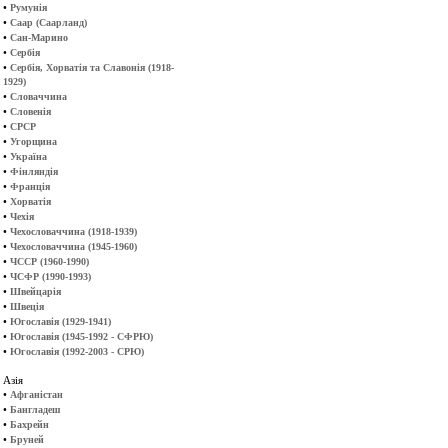
•
Румунія
•
Саар (Саарланд)
•
Сан-Марино
•
Сербія
•
Сербія, Хорватія та Славонія (1918-
1929)
•
Словаччина
•
Словенія
•
СРСР
•
Угорщина
•
Україна
•
Фінляндія
•
Франція
•
Хорватія
•
Чехія
•
Чехословаччина (1918-1939)
•
Чехословаччина (1945-1960)
•
ЧССР (1960-1990)
•
ЧСФР (1990-1993)
•
Швейцарія
•
Швеція
•
Югославія (1929-1941)
•
Югославія (1945-1992 - СФРЮ)
•
Югославія (1992-2003 - СРЮ)
Азія
•
Афганістан
•
Бангладеш
•
Бахрейн
•
Бруней