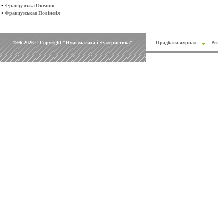
•
Французська Океанія
•
Французськая Полінезія
1996-2026 © Copyright "Нумізматика і Фалеристика"
Придбати журнал
Ре