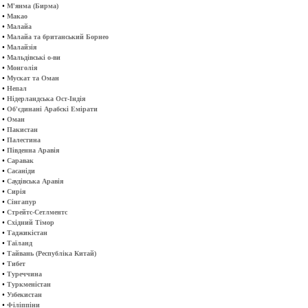
•
М'янма (Бирма)
•
Макао
•
Малайа
•
Малайа та британський Борнео
•
Малайзія
•
Мальдівські о-ви
•
Монголія
•
Мускат та Оман
•
Непал
•
Нідерландська Ост-Індія
•
Об'єдинані Арабскі Емірати
•
Оман
•
Пакистан
•
Палестина
•
Південна Аравія
•
Саравак
•
Сасаніди
•
Саудівська Аравія
•
Сирія
•
Сінгапур
•
Стрейтс-Сетлментс
•
Східний Тімор
•
Таджикістан
•
Таїланд
•
Тайвань (Республіка Китай)
•
Тибет
•
Туреччина
•
Туркменістан
•
Узбекистан
•
Філіппіни