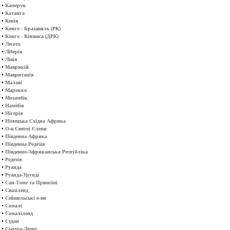
•
Камерун
•
Катанга
•
Кенія
•
Конго - Бразавиль (РК)
•
Конго - Кіншаса (ДРК)
•
Лесото
•
Ліберія
•
Лівія
•
Маврикій
•
Мавританія
•
Малаві
•
Марокко
•
Мозамбік
•
Намібія
•
Нігерія
•
Німецька Східна Африка
•
О-в Святої Єлени
•
Південна Африка
•
Південна Родезія
•
Південно-Африканська Республіка
•
Родезія
•
Руанда
•
Руанда-Урунді
•
Сан-Томе та Принсіпі
•
Свазіленд
•
Сейшельські о-ви
•
Сомалі
•
Сомаліленд
•
Судан
•
Сьерра-Леоне