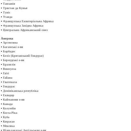
•
Танзанія
•
Тристан да Кунья
•
Туніс
•
Уганда
•
Французська Екваторіальна Африка
•
Французська Західна Африка
•
Центрально Африканський союз
Америка
•
Аргентина
•
Багамські о-ви
•
Барбадос
•
Беліз (Британський Гондурас)
•
Бермудські о-ви
•
Бразилія
•
Венесуела
•
Гаїті
•
Гайана
•
Гватемала
•
Гондурас
•
Домініканська республіка
•
Еквадор
•
Кайманови о-ви
•
Канада
•
Колумбія
•
Коста-Ріка
•
Куба
•
Кюрасао
•
Мексика
•
Нідерландські Антільськие о-ви