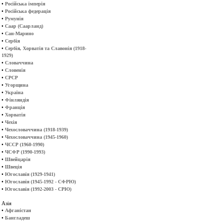
•
Російська імперія
•
Російська федерація
•
Румунія
•
Саар (Саарланд)
•
Сан-Марино
•
Сербія
•
Сербія, Хорватія та Славонія (1918-
1929)
•
Словаччина
•
Словенія
•
СРСР
•
Угорщина
•
Україна
•
Фінляндія
•
Франція
•
Хорватія
•
Чехія
•
Чехословаччина (1918-1939)
•
Чехословаччина (1945-1960)
•
ЧССР (1960-1990)
•
ЧСФР (1990-1993)
•
Швейцарія
•
Швеція
•
Югославія (1929-1941)
•
Югославія (1945-1992 - СФРЮ)
•
Югославія (1992-2003 - СРЮ)
Азія
•
Афганістан
•
Бангладеш