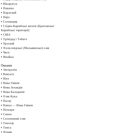
•
Нікарагуа
•
Панама
•
Парагвай
•
Перу
•
Сальвадор
•
Східно-Карибські штати (Британські
Карибські території)
•
США
•
Трінідад і Тобаго
•
Уругвай
•
Фолклендські (Мальвинські) о-ви
•
Чилі
•
Ямайка
Океанія
•
Австралія
•
Вануату
•
Ніуе
•
Нова Гвінея
•
Нова Зеландія
•
Нова Каледонія
•
О-ви Кука
•
Палау
•
Папуа — Нова Гвінея
•
Піткерн
•
Самоа
•
Соломонові о-ви
•
Токелау
•
Тонга
•
Фіджи