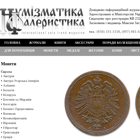
Довідково-інформаційний журнал
Зареєстровано в Міністерстві Укр
Свідоцтво про реєстрацію КВ 232
Засновник і видавець Максим Заг
тел.:
(050) 331-1550, (097) 081-
ГОЛОВНА
ЖУРНАЛИ
КНИГИ
АКСЕСУАРИ
ПОРАДИ КОЛЕКЦІОНЕ
ДЛЯ ПОЧАТКІВЦІВ
МОНЕТИ
МЕДАЛІ
ЖЕТОНИ
БОНИ
ЛИСТ
Монети
Європа
•
Австрія
•
Австро-Угорська імперія
•
Албанія
•
Бельгія
•
Білорусь
•
Богемія та Моравія
•
Болгарія
•
Боснія і Герцоговина
•
Ватикан
•
Великобританія
•
Вірменія
•
Гібралтар
•
Гренландія
•
Греція