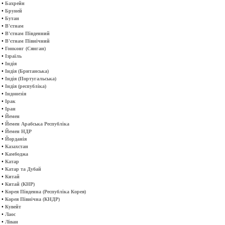
•
Бахрейн
•
Бруней
•
Бутан
•
В'єтнам
•
В'єтнам Південний
•
В'єтнам Північний
•
Гонконг (Сянган)
•
Ізраїль
•
Індія
•
Індія (Британська)
•
Індія (Португальська)
•
Індія (республіка)
•
Індонезія
•
Ірак
•
Іран
•
Йемен
•
Йемен Арабська Республіка
•
Йемен НДР
•
Йорданія
•
Казахстан
•
Камбоджа
•
Катар
•
Катар та Дубай
•
Китай
•
Китай (КНР)
•
Корея Південна (Республіка Корея)
•
Корея Північна (КНДР)
•
Кувейт
•
Лаос
•
Ліван