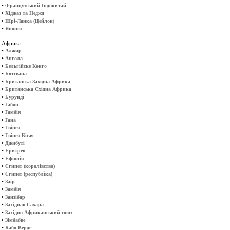
•
Французський Індокитай
•
Хіджаз та Неджд
•
Шрі-Ланка (Цейлон)
•
Японія
Африка
•
Алжир
•
Ангола
•
Бельгійске Конго
•
Ботсвана
•
Британска Західна Африка
•
Британська Східна Африка
•
Бурунді
•
Габон
•
Гамбія
•
Гана
•
Гвінея
•
Гвінея Бісау
•
Джибуті
•
Еритрея
•
Ефіопія
•
Єгипет (королівство)
•
Єгипет (республіка)
•
Заїр
•
Замбія
•
Занзібар
•
Західная Сахара
•
Західно Африканський союз
•
Зімбабве
•
Кабо-Верде