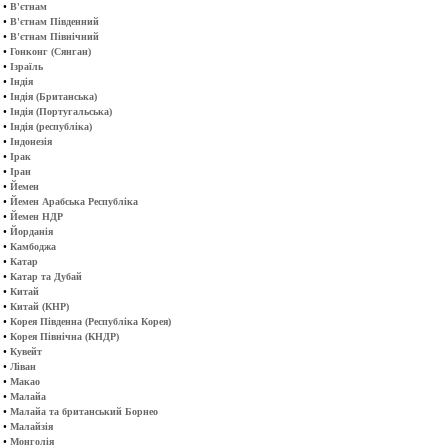
•
В'єтнам
•
В'єтнам Південний
•
В'єтнам Північний
•
Гонконг (Сянган)
•
Ізраїль
•
Індія
•
Індія (Британська)
•
Індія (Португальська)
•
Індія (республіка)
•
Індонезія
•
Ірак
•
Іран
•
Йемен
•
Йемен Арабська Республіка
•
Йемен НДР
•
Йорданія
•
Камбоджа
•
Катар
•
Катар та Дубай
•
Китай
•
Китай (КНР)
•
Корея Південна (Республіка Корея)
•
Корея Північна (КНДР)
•
Кувейт
•
Ліван
•
Макао
•
Малайа
•
Малайа та британський Борнео
•
Малайзія
•
Монголія