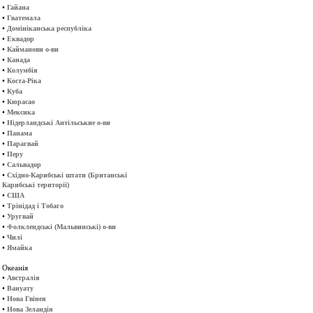
•
Гайана
•
Гватемала
•
Домініканська республіка
•
Еквадор
•
Кайманови о-ви
•
Канада
•
Колумбія
•
Коста-Ріка
•
Куба
•
Кюрасао
•
Мексика
•
Нідерландські Антільськие о-ви
•
Панама
•
Парагвай
•
Перу
•
Сальвадор
•
Східно-Карибські штати (Британські
Карибські території)
•
США
•
Трінідад і Тобаго
•
Уругвай
•
Фолклендські (Мальвинські) о-ви
•
Чилі
•
Ямайка
Океанія
•
Австралія
•
Вануату
•
Нова Гвінея
•
Нова Зеландія