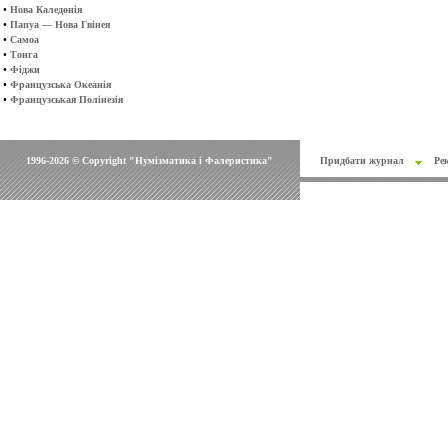
•
Нова Каледонія
•
Папуа — Нова Гвінея
•
Самоа
•
Тонга
•
Фіджи
•
Французська Океанія
•
Французськая Полінезія
1996-2026 © Copyright "Нумізматика і Фалеристика"
Придбати журнал
Ре