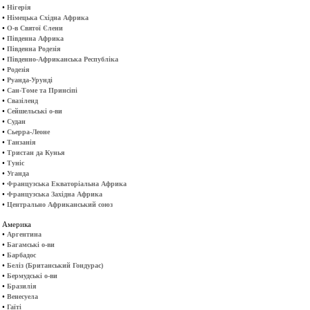
•
Нігерія
•
Німецька Східна Африка
•
О-в Святої Єлени
•
Південна Африка
•
Південна Родезія
•
Південно-Африканська Республіка
•
Родезія
•
Руанда-Урунді
•
Сан-Томе та Принсіпі
•
Свазіленд
•
Сейшельські о-ви
•
Судан
•
Сьерра-Леоне
•
Танзанія
•
Тристан да Кунья
•
Туніс
•
Уганда
•
Французська Екваторіальна Африка
•
Французська Західна Африка
•
Центрально Африканський союз
Америка
•
Аргентина
•
Багамські о-ви
•
Барбадос
•
Беліз (Британський Гондурас)
•
Бермудські о-ви
•
Бразилія
•
Венесуела
•
Гаїті