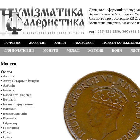
Довідково-інформаційний журнал
Зареєстровано в Міністерстві Укр
Свідоцтво про реєстрацію КВ 232
Засновник і видавець Максим Заг
тел.:
(050) 331-1550, (097) 081-
ГОЛОВНА
ЖУРНАЛИ
КНИГИ
АКСЕСУАРИ
ПОРАДИ КОЛЕКЦІОНЕ
ДЛЯ ПОЧАТКІВЦІВ
МОНЕТИ
МЕДАЛІ
ЖЕТОНИ
БОНИ
ЛИСТ
Монети
Європа
•
Австрія
•
Австро-Угорська імперія
•
Албанія
•
Бельгія
•
Богемія та Моравія
•
Болгарія
•
Боснія і Герцоговина
•
Ватикан
•
Великобританія
•
Вірменія
•
Гібралтар
•
Гренландія
•
Греція
•
Грузія