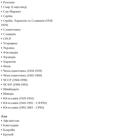
•
Румунія
•
Саар (Саарланд)
•
Сан-Марино
•
Сербія
•
Сербія, Хорватія та Славонія (1918-
1929)
•
Словаччина
•
Словенія
•
СРСР
•
Угорщина
•
Україна
•
Фінляндія
•
Франція
•
Хорватія
•
Чехія
•
Чехословаччина (1918-1939)
•
Чехословаччина (1945-1960)
•
ЧССР (1960-1990)
•
ЧСФР (1990-1993)
•
Швейцарія
•
Швеція
•
Югославія (1929-1941)
•
Югославія (1945-1992 - СФРЮ)
•
Югославія (1992-2003 - СРЮ)
Азія
•
Афганістан
•
Бангладеш
•
Бахрейн
•
Бруней