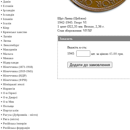
•
Данія
•
Естонія
•
Ірландія
•
Ісландія
Шрі-Ланка (Цейлон)
•
Іспанія
1942-1945. Георг VI
•
Італія
1 цент Ø22,35 мм. Bronze, 2,36 г.
•
Кіпр
Стан збереження: VF/XF
•
Кримське ханство
•
Латвія
Заказать
•
Литва
•
Люксембург
Вкажіть к-сть:
•
Македонія
1945
•
шт. за ціною
45.00
грн.
Мальта
•
Монако
•
Нідерланди
•
Німеччина (1871-1918)
•
Німеччина (1919-1945)
•
Німеччина (НДР)
•
Німеччина (ФРН)
•
Німіцькиі землі
•
Норвегія
•
О-в Гернсі
•
О-в Джерсі
•
О-в Мен
•
Польща
•
Португалія
•
Рагуза (Дубровнік - місто)
•
Рига (місто)
•
Російська імперія
•
Російська федерація