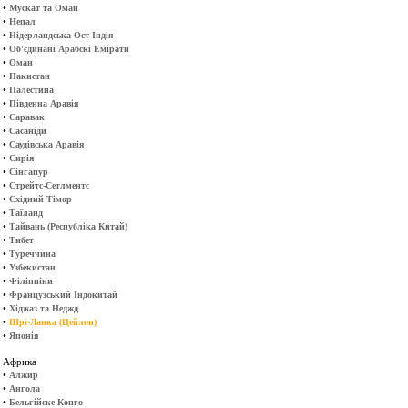
•
Мускат та Оман
•
Непал
•
Нідерландська Ост-Індія
•
Об'єдинані Арабскі Емірати
•
Оман
•
Пакистан
•
Палестина
•
Південна Аравія
•
Саравак
•
Сасаніди
•
Саудівська Аравія
•
Сирія
•
Сінгапур
•
Стрейтс-Сетлментс
•
Східний Тімор
•
Таїланд
•
Тайвань (Республіка Китай)
•
Тибет
•
Туреччина
•
Узбекистан
•
Філіппіни
•
Французський Індокитай
•
Хіджаз та Неджд
•
Шрі-Ланка (Цейлон)
•
Японія
Африка
•
Алжир
•
Ангола
•
Бельгійске Конго