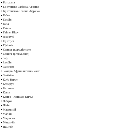
•
Ботсвана
•
Британска Західна Африка
•
Британська Східна Африка
•
Габон
•
Гамбія
•
Гана
•
Гвінея
•
Гвінея Бісау
•
Джибуті
•
Еритрея
•
Ефіопія
•
Єгипет (королівство)
•
Єгипет (республіка)
•
Заїр
•
Замбія
•
Занзібар
•
Західно Африканський союз
•
Зімбабве
•
Кабо-Верде
•
Камерун
•
Катанга
•
Кенія
•
Конго - Кіншаса (ДРК)
•
Ліберія
•
Лівія
•
Маврикій
•
Малаві
•
Марокко
•
Мозамбік
•
Намібія