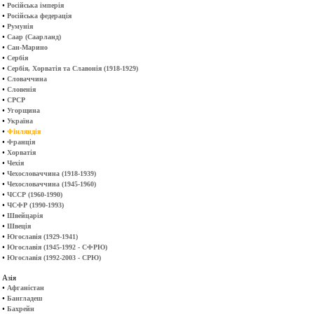
•
Російська імперія
•
Російська федерація
•
Румунія
•
Саар (Саарланд)
•
Сан-Марино
•
Сербія
•
Сербія, Хорватія та Славонія (1918-1929)
•
Словаччина
•
Словенія
•
СРСР
•
Угорщина
•
Україна
•
Фінляндія
•
Франція
•
Хорватія
•
Чехія
•
Чехословаччина (1918-1939)
•
Чехословаччина (1945-1960)
•
ЧССР (1960-1990)
•
ЧСФР (1990-1993)
•
Швейцарія
•
Швеція
•
Югославія (1929-1941)
•
Югославія (1945-1992 - СФРЮ)
•
Югославія (1992-2003 - СРЮ)
Азія
•
Афганістан
•
Бангладеш
•
Бахрейн