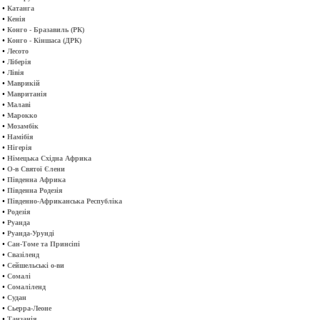
•
Катанга
•
Кенія
•
Конго - Бразавиль (РК)
•
Конго - Кіншаса (ДРК)
•
Лесото
•
Ліберія
•
Лівія
•
Маврикій
•
Мавританія
•
Малаві
•
Марокко
•
Мозамбік
•
Намібія
•
Нігерія
•
Німецька Східна Африка
•
О-в Святої Єлени
•
Південна Африка
•
Південна Родезія
•
Південно-Африканська Республіка
•
Родезія
•
Руанда
•
Руанда-Урунді
•
Сан-Томе та Принсіпі
•
Свазіленд
•
Сейшельські о-ви
•
Сомалі
•
Сомаліленд
•
Судан
•
Сьерра-Леоне
•
Танзанія