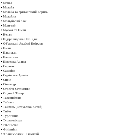
•
Макао
•
Малайа
•
Малайа та британський Борнео
•
Малайзія
•
Мальдівські о-ви
•
Монголія
•
Мускат та Оман
•
Непал
•
Нідерландська Ост-Індія
•
Об'єдинані Арабскі Емірати
•
Оман
•
Пакистан
•
Палестина
•
Південна Аравія
•
Саравак
•
Сасаніди
•
Саудівська Аравія
•
Сирія
•
Сінгапур
•
Стрейтс-Сетлментс
•
Східний Тімор
•
Таджикістан
•
Таїланд
•
Тайвань (Республіка Китай)
•
Тибет
•
Туреччина
•
Туркменістан
•
Узбекистан
•
Філіппіни
•
Французський Індокитай