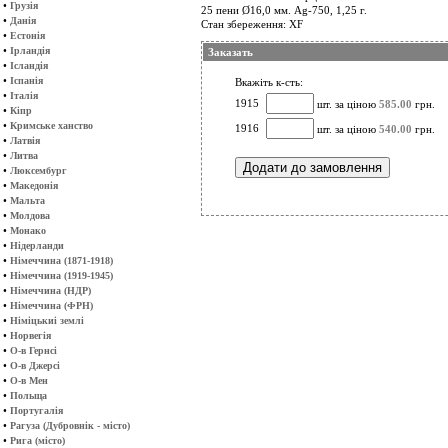
•
Грузія
25 пени Ø16,0 мм. Ag-750, 1,25 г.
•
Данія
Стан збереження: XF
•
Естонія
•
Ірландія
Заказать
•
Ісландія
•
Іспанія
Вкажіть к-сть:
•
Італія
1915
шт. за ціною
585.00
грн.
•
Кіпр
•
Кримське ханство
1916
шт. за ціною
540.00
грн.
•
Латвія
•
Литва
•
Люксембург
•
Македонія
•
Мальта
•
Молдова
•
Монако
•
Нідерланди
•
Німеччина (1871-1918)
•
Німеччина (1919-1945)
•
Німеччина (НДР)
•
Німеччина (ФРН)
•
Німіцькиі землі
•
Норвегія
•
О-в Гернсі
•
О-в Джерсі
•
О-в Мен
•
Польща
•
Португалія
•
Рагуза (Дубровнік - місто)
•
Рига (місто)