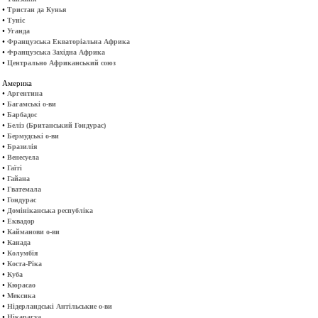
•
Тристан да Кунья
•
Туніс
•
Уганда
•
Французська Екваторіальна Африка
•
Французська Західна Африка
•
Центрально Африканський союз
Америка
•
Аргентина
•
Багамські о-ви
•
Барбадос
•
Беліз (Британський Гондурас)
•
Бермудські о-ви
•
Бразилія
•
Венесуела
•
Гаїті
•
Гайана
•
Гватемала
•
Гондурас
•
Домініканська республіка
•
Еквадор
•
Кайманови о-ви
•
Канада
•
Колумбія
•
Коста-Ріка
•
Куба
•
Кюрасао
•
Мексика
•
Нідерландські Антільськие о-ви
•
Нікарагуа