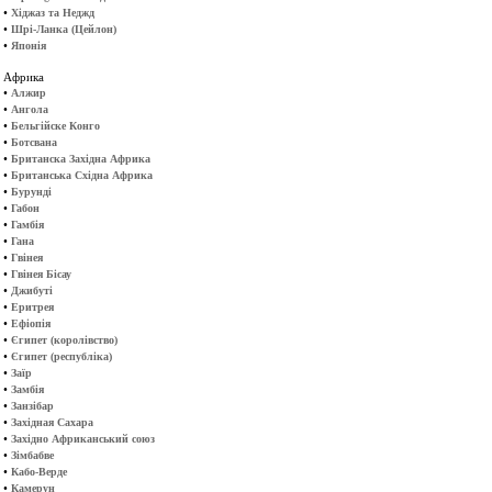
•
Хіджаз та Неджд
•
Шрі-Ланка (Цейлон)
•
Японія
Африка
•
Алжир
•
Ангола
•
Бельгійске Конго
•
Ботсвана
•
Британска Західна Африка
•
Британська Східна Африка
•
Бурунді
•
Габон
•
Гамбія
•
Гана
•
Гвінея
•
Гвінея Бісау
•
Джибуті
•
Еритрея
•
Ефіопія
•
Єгипет (королівство)
•
Єгипет (республіка)
•
Заїр
•
Замбія
•
Занзібар
•
Західная Сахара
•
Західно Африканський союз
•
Зімбабве
•
Кабо-Верде
•
Камерун