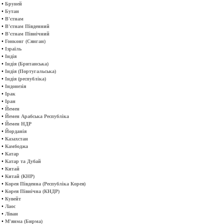
•
Бруней
•
Бутан
•
В'єтнам
•
В'єтнам Південний
•
В'єтнам Північний
•
Гонконг (Сянган)
•
Ізраїль
•
Індія
•
Індія (Британська)
•
Індія (Португальська)
•
Індія (республіка)
•
Індонезія
•
Ірак
•
Іран
•
Йемен
•
Йемен Арабська Республіка
•
Йемен НДР
•
Йорданія
•
Казахстан
•
Камбоджа
•
Катар
•
Катар та Дубай
•
Китай
•
Китай (КНР)
•
Корея Південна (Республіка Корея)
•
Корея Північна (КНДР)
•
Кувейт
•
Лаос
•
Ліван
•
М'янма (Бирма)