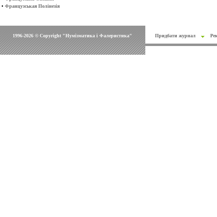
•
Французськая Полінезія
1996-2026 © Copyright "Нумізматика і Фалеристика"
Придбати журнал
Ре