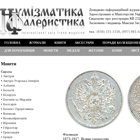
Довідково-інформаційний журнал
Зареєстровано в Міністерстві Укр
Свідоцтво про реєстрацію КВ 232
Засновник і видавець Максим Заг
тел.:
(050) 331-1550, (097) 081-
ГОЛОВНА
ЖУРНАЛИ
КНИГИ
АКСЕСУАРИ
ПОРАДИ КОЛЕКЦІОНЕ
ДЛЯ ПОЧАТКІВЦІВ
МОНЕТИ
МЕДАЛІ
ЖЕТОНИ
БОНИ
ЛИСТ
Монети
Європа
•
Австрія
•
Австро-Угорська імперія
•
Албанія
•
Бельгія
•
Білорусь
•
Богемія та Моравія
•
Болгарія
•
Боснія і Герцоговина
•
Ватикан
•
Великобританія
•
Вірменія
•
Гібралтар
•
Гренландія
Фінляндія
•
Греція
1873-1917. Велике герцогство