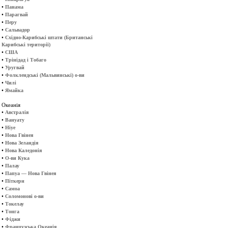
•
Панама
•
Парагвай
•
Перу
•
Сальвадор
•
Східно-Карибські штати (Британські
Карибські території)
•
США
•
Трінідад і Тобаго
•
Уругвай
•
Фолклендські (Мальвинські) о-ви
•
Чилі
•
Ямайка
Океанія
•
Австралія
•
Вануату
•
Ніуе
•
Нова Гвінея
•
Нова Зеландія
•
Нова Каледонія
•
О-ви Кука
•
Палау
•
Папуа — Нова Гвінея
•
Піткерн
•
Самоа
•
Соломонові о-ви
•
Токелау
•
Тонга
•
Фіджи
•
Французська Океанія