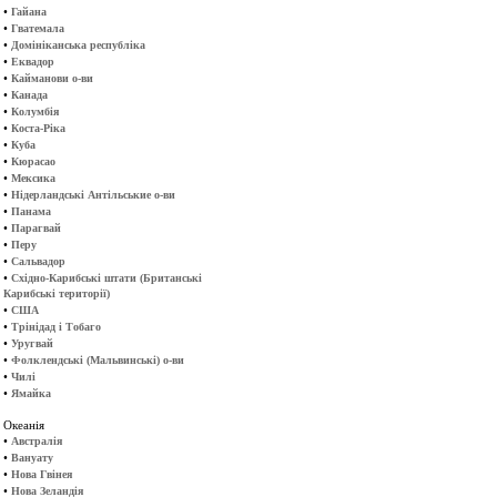
•
Гайана
•
Гватемала
•
Домініканська республіка
•
Еквадор
•
Кайманови о-ви
•
Канада
•
Колумбія
•
Коста-Ріка
•
Куба
•
Кюрасао
•
Мексика
•
Нідерландські Антільськие о-ви
•
Панама
•
Парагвай
•
Перу
•
Сальвадор
•
Східно-Карибські штати (Британські
Карибські території)
•
США
•
Трінідад і Тобаго
•
Уругвай
•
Фолклендські (Мальвинські) о-ви
•
Чилі
•
Ямайка
Океанія
•
Австралія
•
Вануату
•
Нова Гвінея
•
Нова Зеландія