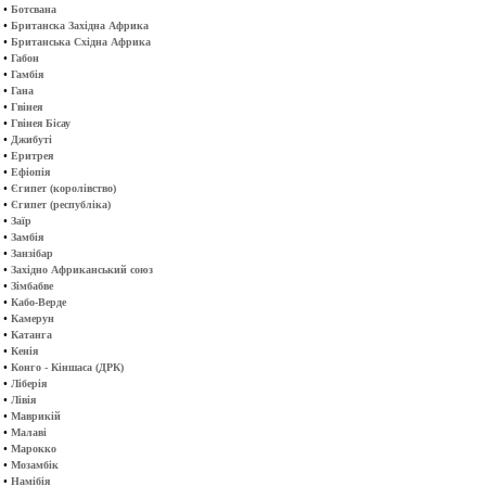
•
Ботсвана
•
Британска Західна Африка
•
Британська Східна Африка
•
Габон
•
Гамбія
•
Гана
•
Гвінея
•
Гвінея Бісау
•
Джибуті
•
Еритрея
•
Ефіопія
•
Єгипет (королівство)
•
Єгипет (республіка)
•
Заїр
•
Замбія
•
Занзібар
•
Західно Африканський союз
•
Зімбабве
•
Кабо-Верде
•
Камерун
•
Катанга
•
Кенія
•
Конго - Кіншаса (ДРК)
•
Ліберія
•
Лівія
•
Маврикій
•
Малаві
•
Марокко
•
Мозамбік
•
Намібія