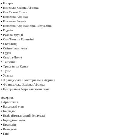
•
Нігерія
•
Німецька Східна Африка
•
О-в Святої Єлени
•
Південна Африка
•
Південна Родезія
•
Південно-Африканська Республіка
•
Родезія
•
Руанда-Урунді
•
Сан-Томе та Принсіпі
•
Свазіленд
•
Сейшельські о-ви
•
Судан
•
Сьерра-Леоне
•
Танзанія
•
Тристан да Кунья
•
Туніс
•
Уганда
•
Французська Екваторіальна Африка
•
Французська Західна Африка
•
Центрально Африканський союз
Америка
•
Аргентина
•
Багамські о-ви
•
Барбадос
•
Беліз (Британський Гондурас)
•
Бермудські о-ви
•
Бразилія
•
Венесуела
•
Гаїті