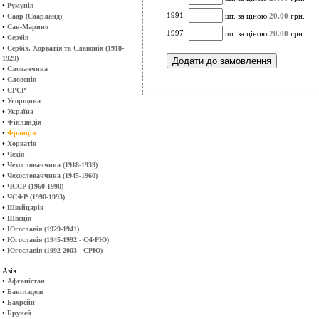
•
Румунія
1991
•
шт. за ціною
20.00
грн.
Саар (Саарланд)
•
Сан-Марино
1997
шт. за ціною
20.00
грн.
•
Сербія
•
Сербія, Хорватія та Славонія (1918-
1929)
•
Словаччина
•
Словенія
•
СРСР
•
Угорщина
•
Україна
•
Фінляндія
•
Франція
•
Хорватія
•
Чехія
•
Чехословаччина (1918-1939)
•
Чехословаччина (1945-1960)
•
ЧССР (1960-1990)
•
ЧСФР (1990-1993)
•
Швейцарія
•
Швеція
•
Югославія (1929-1941)
•
Югославія (1945-1992 - СФРЮ)
•
Югославія (1992-2003 - СРЮ)
Азія
•
Афганістан
•
Бангладеш
•
Бахрейн
•
Бруней