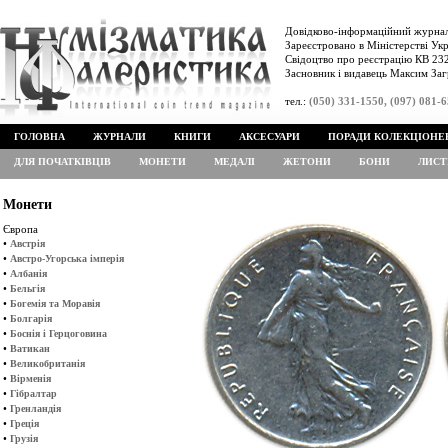
Довідково-інформаційний журнал
Зареєстровано в Міністерстві Укр
Свідоцтво про реєстрацію КВ 232
Засновник і видавець Максим Заг
тел.:
(050) 331-1550, (097) 081-
ГОЛОВНА
ЖУРНАЛИ
КНИГИ
АКСЕСУАРИ
ПОРАДИ КОЛЕКЦІОНЕ
ДЛЯ ПОЧАТКІВЦІВ
МОНЕТИ
МЕДАЛІ
ЖЕТОНИ
БОНИ
ЛИСТ
Монети
Європа
•
Австрія
•
Австро-Угорська імперія
•
Албанія
•
Бельгія
•
Богемія та Моравія
•
Болгарія
•
Боснія і Герцоговина
•
Ватикан
•
Великобританія
•
Вірменія
•
Гібралтар
•
Гренландія
•
Греція
•
Грузія