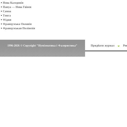
•
Нова Каледонія
•
Папуа — Нова Гвінея
•
Самоа
•
Тонга
•
Фіджи
•
Французська Океанія
•
Французськая Полінезія
1996-2026 © Copyright "Нумізматика і Фалеристика"
Придбати журнал
Ре