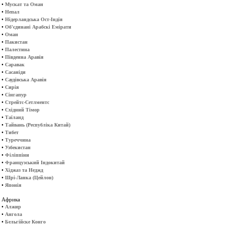
•
Мускат та Оман
•
Непал
•
Нідерландська Ост-Індія
•
Об'єдинані Арабскі Емірати
•
Оман
•
Пакистан
•
Палестина
•
Південна Аравія
•
Саравак
•
Сасаніди
•
Саудівська Аравія
•
Сирія
•
Сінгапур
•
Стрейтс-Сетлментс
•
Східний Тімор
•
Таїланд
•
Тайвань (Республіка Китай)
•
Тибет
•
Туреччина
•
Узбекистан
•
Філіппіни
•
Французський Індокитай
•
Хіджаз та Неджд
•
Шрі-Ланка (Цейлон)
•
Японія
Африка
•
Алжир
•
Ангола
•
Бельгійске Конго