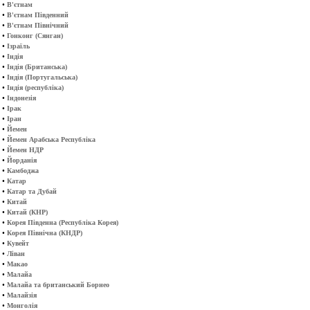
•
В'єтнам
•
В'єтнам Південний
•
В'єтнам Північний
•
Гонконг (Сянган)
•
Ізраїль
•
Індія
•
Індія (Британська)
•
Індія (Португальська)
•
Індія (республіка)
•
Індонезія
•
Ірак
•
Іран
•
Йемен
•
Йемен Арабська Республіка
•
Йемен НДР
•
Йорданія
•
Камбоджа
•
Катар
•
Катар та Дубай
•
Китай
•
Китай (КНР)
•
Корея Південна (Республіка Корея)
•
Корея Північна (КНДР)
•
Кувейт
•
Ліван
•
Макао
•
Малайа
•
Малайа та британський Борнео
•
Малайзія
•
Монголія