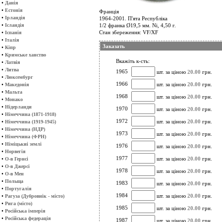
•
Данія
•
Естонія
Франція
•
Ірландія
1964-2001. П'ята Республіка
•
Ісландія
1/2 франка Ø19,5 мм. Ni, 4,50 г.
•
Стан збереження: VF/XF
Іспанія
•
Італія
Заказать
•
Кіпр
•
Кримське ханство
Вкажіть к-сть:
•
Латвія
•
Литва
1965
шт. за ціною
20.00
грн.
•
Люксембург
1966
•
шт. за ціною
20.00
грн.
Македонія
•
Мальта
1968
шт. за ціною
20.00
грн.
•
Монако
•
Нідерланди
1970
шт. за ціною
20.00
грн.
•
Німеччина (1871-1918)
1972
•
шт. за ціною
20.00
грн.
Німеччина (1919-1945)
•
Німеччина (НДР)
1973
шт. за ціною
20.00
грн.
•
Німеччина (ФРН)
•
Німіцькиі землі
1976
шт. за ціною
20.00
грн.
•
Норвегія
1977
•
шт. за ціною
20.00
грн.
О-в Гернсі
•
О-в Джерсі
1978
шт. за ціною
20.00
грн.
•
О-в Мен
•
Польща
1983
шт. за ціною
20.00
грн.
•
Португалія
1984
•
шт. за ціною
20.00
грн.
Рагуза (Дубровнік - місто)
•
Рига (місто)
1985
шт. за ціною
20.00
грн.
•
Російська імперія
•
Російська федерація
1987
шт. за ціною
20.00
грн.