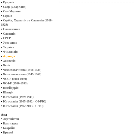
•
Румунія
•
Саар (Саарланд)
•
Сан-Марино
•
Сербія
•
Сербія, Хорватія та Славонія (1918-
1929)
•
Словаччина
•
Словенія
•
СРСР
•
Угорщина
•
Україна
•
Фінляндія
•
Франція
•
Хорватія
•
Чехія
•
Чехословаччина (1918-1939)
•
Чехословаччина (1945-1960)
•
ЧССР (1960-1990)
•
ЧСФР (1990-1993)
•
Швейцарія
•
Швеція
•
Югославія (1929-1941)
•
Югославія (1945-1992 - СФРЮ)
•
Югославія (1992-2003 - СРЮ)
Азія
•
Афганістан
•
Бангладеш
•
Бахрейн
•
Бруней