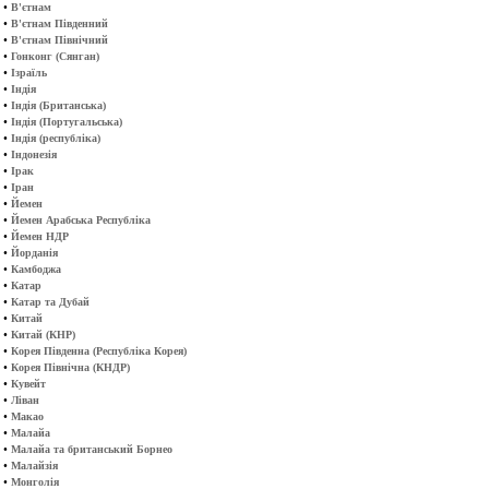
•
В'єтнам
•
В'єтнам Південний
•
В'єтнам Північний
•
Гонконг (Сянган)
•
Ізраїль
•
Індія
•
Індія (Британська)
•
Індія (Португальська)
•
Індія (республіка)
•
Індонезія
•
Ірак
•
Іран
•
Йемен
•
Йемен Арабська Республіка
•
Йемен НДР
•
Йорданія
•
Камбоджа
•
Катар
•
Катар та Дубай
•
Китай
•
Китай (КНР)
•
Корея Південна (Республіка Корея)
•
Корея Північна (КНДР)
•
Кувейт
•
Ліван
•
Макао
•
Малайа
•
Малайа та британський Борнео
•
Малайзія
•
Монголія