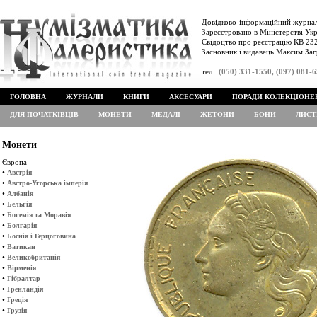
Довідково-інформаційний журнал
Зареєстровано в Міністерстві Укр
Свідоцтво про реєстрацію КВ 232
Засновник і видавець Максим Заг
тел.:
(050) 331-1550, (097) 081-
ГОЛОВНА
ЖУРНАЛИ
КНИГИ
АКСЕСУАРИ
ПОРАДИ КОЛЕКЦІОНЕ
ДЛЯ ПОЧАТКІВЦІВ
МОНЕТИ
МЕДАЛІ
ЖЕТОНИ
БОНИ
ЛИСТ
Монети
Європа
•
Австрія
•
Австро-Угорська імперія
•
Албанія
•
Бельгія
•
Богемія та Моравія
•
Болгарія
•
Боснія і Герцоговина
•
Ватикан
•
Великобританія
•
Вірменія
•
Гібралтар
•
Гренландія
•
Греція
•
Грузія