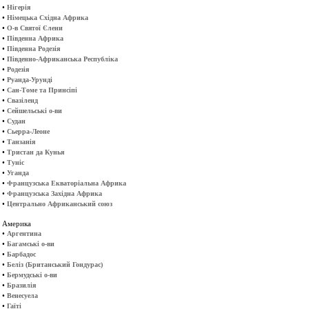
•
Нігерія
•
Німецька Східна Африка
•
О-в Святої Єлени
•
Південна Африка
•
Південна Родезія
•
Південно-Африканська Республіка
•
Родезія
•
Руанда-Урунді
•
Сан-Томе та Принсіпі
•
Свазіленд
•
Сейшельські о-ви
•
Судан
•
Сьерра-Леоне
•
Танзанія
•
Тристан да Кунья
•
Туніс
•
Уганда
•
Французська Екваторіальна Африка
•
Французська Західна Африка
•
Центрально Африканський союз
Америка
•
Аргентина
•
Багамські о-ви
•
Барбадос
•
Беліз (Британський Гондурас)
•
Бермудські о-ви
•
Бразилія
•
Венесуела
•
Гаїті