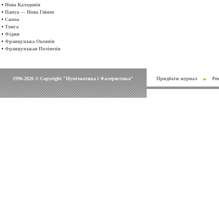
•
Нова Каледонія
•
Папуа — Нова Гвінея
•
Самоа
•
Тонга
•
Фіджи
•
Французська Океанія
•
Французськая Полінезія
1996-2026 © Copyright "Нумізматика і Фалеристика"
Придбати журнал
Ре