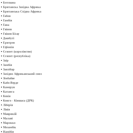
•
Ботсвана
•
Британска Західна Африка
•
Британська Східна Африка
•
Габон
•
Гамбія
•
Гана
•
Гвінея
•
Гвінея Бісау
•
Джибуті
•
Еритрея
•
Ефіопія
•
Єгипет (королівство)
•
Єгипет (республіка)
•
Заїр
•
Замбія
•
Занзібар
•
Західно Африканський союз
•
Зімбабве
•
Кабо-Верде
•
Камерун
•
Катанга
•
Кенія
•
Конго - Кіншаса (ДРК)
•
Ліберія
•
Лівія
•
Маврикій
•
Малаві
•
Марокко
•
Мозамбік
•
Намібія