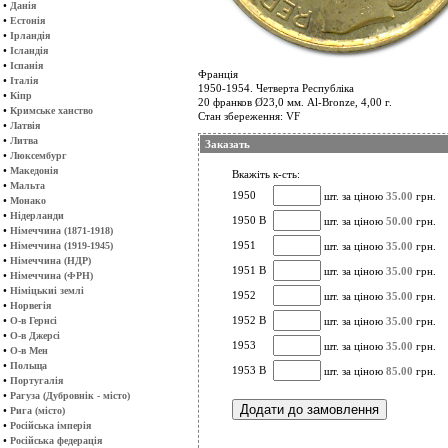
•
Данія
•
Естонія
•
Ірландія
•
Ісландія
•
Іспанія
Франція
•
Італія
1950-1954. Четверта Республіка
•
Кіпр
20 франков Ø23,0 мм. Al-Bronze, 4,00 г.
•
Кримське ханство
Стан збереження: VF
•
Латвія
•
Литва
Заказать
•
Люксембург
•
Македонія
Вкажіть к-сть:
•
Мальта
1950
шт. за ціною
35.00
грн.
•
Монако
•
Нідерланди
1950 B
шт. за ціною
50.00
грн.
•
Німеччина (1871-1918)
•
1951
Німеччина (1919-1945)
шт. за ціною
35.00
грн.
•
Німеччина (НДР)
1951 B
шт. за ціною
35.00
грн.
•
Німеччина (ФРН)
•
Німіцькиі землі
1952
шт. за ціною
35.00
грн.
•
Норвегія
•
1952 B
О-в Гернсі
шт. за ціною
35.00
грн.
•
О-в Джерсі
1953
шт. за ціною
35.00
грн.
•
О-в Мен
•
Польща
1953 B
шт. за ціною
85.00
грн.
•
Португалія
•
Рагуза (Дубровнік - місто)
•
Рига (місто)
•
Російська імперія
•
Російська федерація