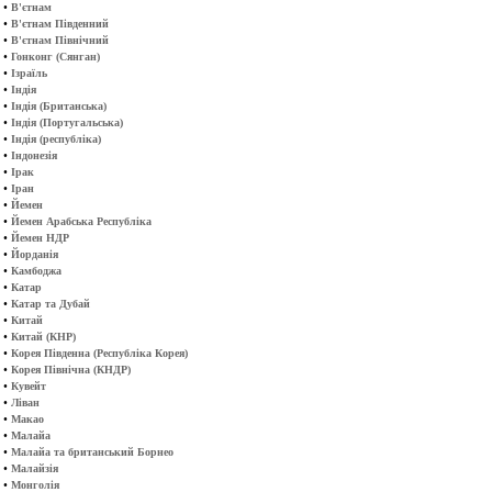
•
В'єтнам
•
В'єтнам Південний
•
В'єтнам Північний
•
Гонконг (Сянган)
•
Ізраїль
•
Індія
•
Індія (Британська)
•
Індія (Португальська)
•
Індія (республіка)
•
Індонезія
•
Ірак
•
Іран
•
Йемен
•
Йемен Арабська Республіка
•
Йемен НДР
•
Йорданія
•
Камбоджа
•
Катар
•
Катар та Дубай
•
Китай
•
Китай (КНР)
•
Корея Південна (Республіка Корея)
•
Корея Північна (КНДР)
•
Кувейт
•
Ліван
•
Макао
•
Малайа
•
Малайа та британський Борнео
•
Малайзія
•
Монголія