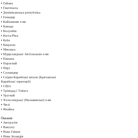
•
Гайана
•
Гватемала
•
Домініканська республіка
•
Еквадор
•
Кайманови о-ви
•
Канада
•
Колумбія
•
Коста-Ріка
•
Куба
•
Кюрасао
•
Мексика
•
Нідерландські Антільськие о-ви
•
Панама
•
Парагвай
•
Перу
•
Сальвадор
•
Східно-Карибські штати (Британські
Карибські території)
•
США
•
Трінідад і Тобаго
•
Уругвай
•
Фолклендські (Мальвинські) о-ви
•
Чилі
•
Ямайка
Океанія
•
Австралія
•
Вануату
•
Нова Гвінея
•
Нова Зеландія