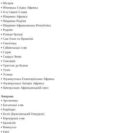
•
Нігерія
•
Німецька Східна Африка
•
О-в Святої Єлени
•
Південна Африка
•
Південна Родезія
•
Південно-Африканська Республіка
•
Родезія
•
Руанда-Урунді
•
Сан-Томе та Принсіпі
•
Свазіленд
•
Сейшельські о-ви
•
Судан
•
Сьерра-Леоне
•
Танзанія
•
Тристан да Кунья
•
Туніс
•
Уганда
•
Французська Екваторіальна Африка
•
Французська Західна Африка
•
Центрально Африканський союз
Америка
•
Аргентина
•
Багамські о-ви
•
Барбадос
•
Беліз (Британський Гондурас)
•
Бермудські о-ви
•
Бразилія
•
Венесуела
•
Гаїті