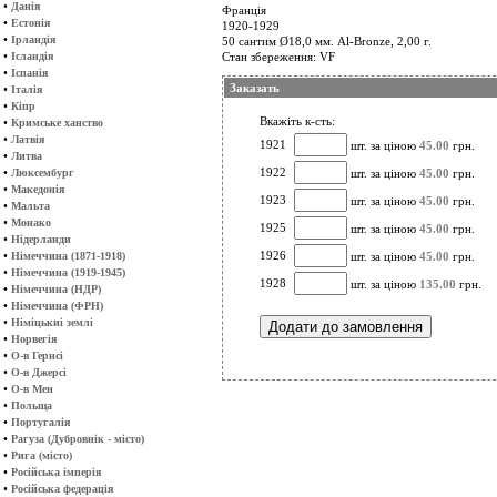
•
Данія
Франція
•
Естонія
1920-1929
•
Ірландія
50 сантим Ø18,0 мм. Al-Bronze, 2,00 г.
•
Ісландія
Стан збереження: VF
•
Іспанія
Заказать
•
Італія
•
Кіпр
Вкажіть к-сть:
•
Кримське ханство
•
Латвія
1921
шт. за ціною
45.00
грн.
•
Литва
•
1922
Люксембург
шт. за ціною
45.00
грн.
•
Македонія
1923
шт. за ціною
45.00
грн.
•
Мальта
•
Монако
1925
шт. за ціною
45.00
грн.
•
Нідерланди
•
1926
Німеччина (1871-1918)
шт. за ціною
45.00
грн.
•
Німеччина (1919-1945)
1928
шт. за ціною
135.00
грн.
•
Німеччина (НДР)
•
Німеччина (ФРН)
•
Німіцькиі землі
•
Норвегія
•
О-в Гернсі
•
О-в Джерсі
•
О-в Мен
•
Польща
•
Португалія
•
Рагуза (Дубровнік - місто)
•
Рига (місто)
•
Російська імперія
•
Російська федерація