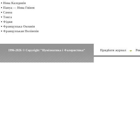
•
Нова Каледонія
•
Папуа — Нова Гвінея
•
Самоа
•
Тонга
•
Фіджи
•
Французська Океанія
•
Французськая Полінезія
1996-2026 © Copyright "Нумізматика і Фалеристика"
Придбати журнал
Ре