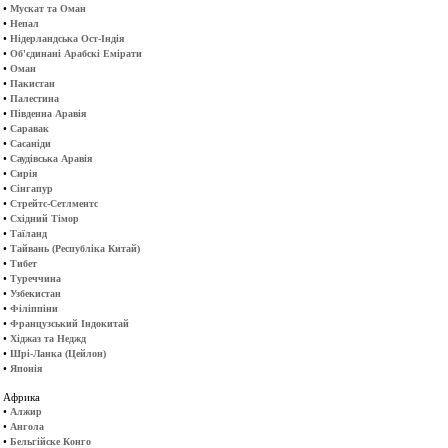
•
Мускат та Оман
•
Непал
•
Нідерландська Ост-Індія
•
Об'єдинані Арабскі Емірати
•
Оман
•
Пакистан
•
Палестина
•
Південна Аравія
•
Саравак
•
Сасаніди
•
Саудівська Аравія
•
Сирія
•
Сінгапур
•
Стрейтс-Сетлментс
•
Східний Тімор
•
Таїланд
•
Тайвань (Республіка Китай)
•
Тибет
•
Туреччина
•
Узбекистан
•
Філіппіни
•
Французський Індокитай
•
Хіджаз та Неджд
•
Шрі-Ланка (Цейлон)
•
Японія
Африка
•
Алжир
•
Ангола
•
Бельгійске Конго