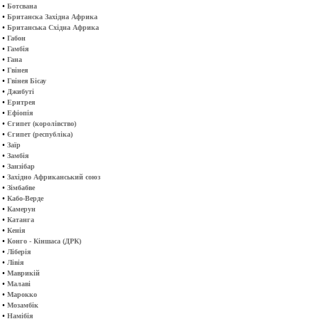
•
Ботсвана
•
Британска Західна Африка
•
Британська Східна Африка
•
Габон
•
Гамбія
•
Гана
•
Гвінея
•
Гвінея Бісау
•
Джибуті
•
Еритрея
•
Ефіопія
•
Єгипет (королівство)
•
Єгипет (республіка)
•
Заїр
•
Замбія
•
Занзібар
•
Західно Африканський союз
•
Зімбабве
•
Кабо-Верде
•
Камерун
•
Катанга
•
Кенія
•
Конго - Кіншаса (ДРК)
•
Ліберія
•
Лівія
•
Маврикій
•
Малаві
•
Марокко
•
Мозамбік
•
Намібія