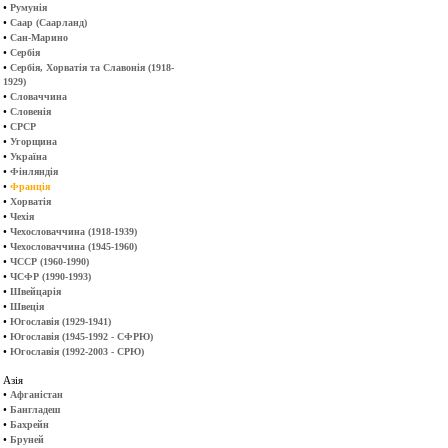
•
Румунія
•
Саар (Саарланд)
•
Сан-Марино
•
Сербія
•
Сербія, Хорватія та Славонія (1918-
1929)
•
Словаччина
•
Словенія
•
СРСР
•
Угорщина
•
Україна
•
Фінляндія
•
Франція
•
Хорватія
•
Чехія
•
Чехословаччина (1918-1939)
•
Чехословаччина (1945-1960)
•
ЧССР (1960-1990)
•
ЧСФР (1990-1993)
•
Швейцарія
•
Швеція
•
Югославія (1929-1941)
•
Югославія (1945-1992 - СФРЮ)
•
Югославія (1992-2003 - СРЮ)
Азія
•
Афганістан
•
Бангладеш
•
Бахрейн
•
Бруней