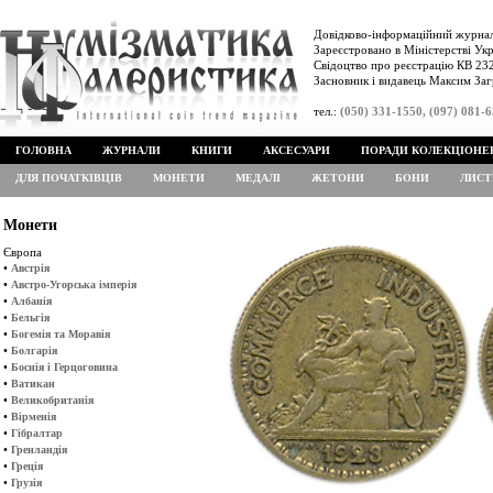
Довідково-інформаційний журнал
Зареєстровано в Міністерстві Укр
Свідоцтво про реєстрацію КВ 232
Засновник і видавець Максим Заг
тел.:
(050) 331-1550, (097) 081-
ГОЛОВНА
ЖУРНАЛИ
КНИГИ
АКСЕСУАРИ
ПОРАДИ КОЛЕКЦІОНЕ
ДЛЯ ПОЧАТКІВЦІВ
МОНЕТИ
МЕДАЛІ
ЖЕТОНИ
БОНИ
ЛИСТ
Монети
Європа
•
Австрія
•
Австро-Угорська імперія
•
Албанія
•
Бельгія
•
Богемія та Моравія
•
Болгарія
•
Боснія і Герцоговина
•
Ватикан
•
Великобританія
•
Вірменія
•
Гібралтар
•
Гренландія
•
Греція
•
Грузія