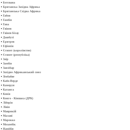
•
Ботсвана
•
Британска Західна Африка
•
Британська Східна Африка
•
Габон
•
Гамбія
•
Гана
•
Гвінея
•
Гвінея Бісау
•
Джибуті
•
Еритрея
•
Ефіопія
•
Єгипет (королівство)
•
Єгипет (республіка)
•
Заїр
•
Замбія
•
Занзібар
•
Західно Африканський союз
•
Зімбабве
•
Кабо-Верде
•
Камерун
•
Катанга
•
Кенія
•
Конго - Кіншаса (ДРК)
•
Ліберія
•
Лівія
•
Маврикій
•
Малаві
•
Марокко
•
Мозамбік
•
Намібія