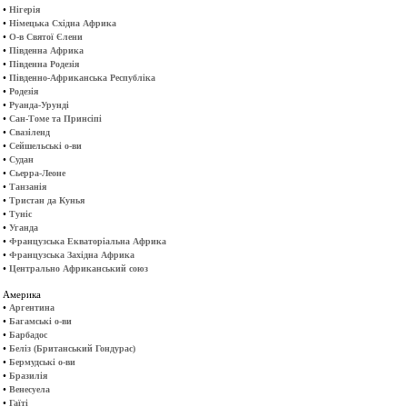
•
Нігерія
•
Німецька Східна Африка
•
О-в Святої Єлени
•
Південна Африка
•
Південна Родезія
•
Південно-Африканська Республіка
•
Родезія
•
Руанда-Урунді
•
Сан-Томе та Принсіпі
•
Свазіленд
•
Сейшельські о-ви
•
Судан
•
Сьерра-Леоне
•
Танзанія
•
Тристан да Кунья
•
Туніс
•
Уганда
•
Французська Екваторіальна Африка
•
Французська Західна Африка
•
Центрально Африканський союз
Америка
•
Аргентина
•
Багамські о-ви
•
Барбадос
•
Беліз (Британський Гондурас)
•
Бермудські о-ви
•
Бразилія
•
Венесуела
•
Гаїті