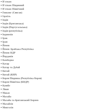
•
В'єтнам
•
В'єтнам Південний
•
В'єтнам Північний
•
Гонконг (Сянган)
•
Ізраїль
•
Індія
•
Індія (Британська)
•
Індія (Португальська)
•
Індія (республіка)
•
Індонезія
•
Ірак
•
Іран
•
Йемен
•
Йемен Арабська Республіка
•
Йемен НДР
•
Йорданія
•
Камбоджа
•
Катар
•
Катар та Дубай
•
Китай
•
Китай (КНР)
•
Корея Південна (Республіка Корея)
•
Корея Північна (КНДР)
•
Кувейт
•
Ліван
•
Макао
•
Малайа
•
Малайа та британський Борнео
•
Малайзія
•
Монголія