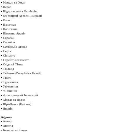
•
Мускат та Оман
•
Непал
•
Нідерландська Ост-Індія
•
Об'єдинані Арабскі Емірати
•
Оман
•
Пакистан
•
Палестина
•
Південна Аравія
•
Саравак
•
Сасаніди
•
Саудівська Аравія
•
Сирія
•
Сінгапур
•
Стрейтс-Сетлментс
•
Східний Тімор
•
Таїланд
•
Тайвань (Республіка Китай)
•
Тибет
•
Туреччина
•
Узбекистан
•
Філіппіни
•
Французський Індокитай
•
Хіджаз та Неджд
•
Шрі-Ланка (Цейлон)
•
Японія
Африка
•
Алжир
•
Ангола
•
Бельгійске Конго