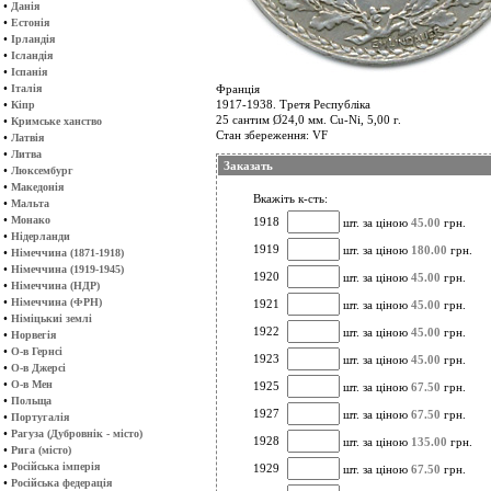
•
Данія
•
Естонія
•
Ірландія
•
Ісландія
•
Іспанія
•
Італія
Франція
•
1917-1938. Третя Республіка
Кіпр
25 сантим Ø24,0 мм. Cu-Ni, 5,00 г.
•
Кримське ханство
Стан збереження: VF
•
Латвія
•
Литва
Заказать
•
Люксембург
•
Македонія
Вкажіть к-сть:
•
Мальта
•
Монако
1918
шт. за ціною
45.00
грн.
•
Нідерланди
1919
шт. за ціною
180.00
грн.
•
Німеччина (1871-1918)
•
Німеччина (1919-1945)
1920
шт. за ціною
45.00
грн.
•
Німеччина (НДР)
•
Німеччина (ФРН)
1921
шт. за ціною
45.00
грн.
•
Німіцькиі землі
1922
шт. за ціною
45.00
грн.
•
Норвегія
•
О-в Гернсі
1923
шт. за ціною
45.00
грн.
•
О-в Джерсі
•
О-в Мен
1925
шт. за ціною
67.50
грн.
•
Польща
1927
шт. за ціною
67.50
грн.
•
Португалія
•
Рагуза (Дубровнік - місто)
1928
шт. за ціною
135.00
грн.
•
Рига (місто)
•
Російська імперія
1929
шт. за ціною
67.50
грн.
•
Російська федерація