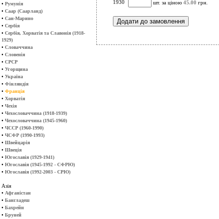
1930
шт. за ціною
45.00
грн.
•
Румунія
•
Саар (Саарланд)
•
Сан-Марино
•
Сербія
•
Сербія, Хорватія та Славонія (1918-
1929)
•
Словаччина
•
Словенія
•
СРСР
•
Угорщина
•
Україна
•
Фінляндія
•
Франція
•
Хорватія
•
Чехія
•
Чехословаччина (1918-1939)
•
Чехословаччина (1945-1960)
•
ЧССР (1960-1990)
•
ЧСФР (1990-1993)
•
Швейцарія
•
Швеція
•
Югославія (1929-1941)
•
Югославія (1945-1992 - СФРЮ)
•
Югославія (1992-2003 - СРЮ)
Азія
•
Афганістан
•
Бангладеш
•
Бахрейн
•
Бруней