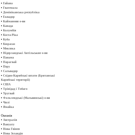
•
Гайана
•
Гватемала
•
Домініканська республіка
•
Еквадор
•
Кайманови о-ви
•
Канада
•
Колумбія
•
Коста-Ріка
•
Куба
•
Кюрасао
•
Мексика
•
Нідерландські Антільськие о-ви
•
Панама
•
Парагвай
•
Перу
•
Сальвадор
•
Східно-Карибські штати (Британські
Карибські території)
•
США
•
Трінідад і Тобаго
•
Уругвай
•
Фолклендські (Мальвинські) о-ви
•
Чилі
•
Ямайка
Океанія
•
Австралія
•
Вануату
•
Нова Гвінея
•
Нова Зеландія