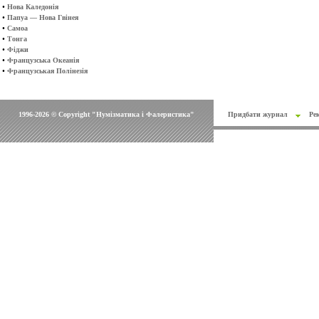
•
Нова Каледонія
•
Папуа — Нова Гвінея
•
Самоа
•
Тонга
•
Фіджи
•
Французська Океанія
•
Французськая Полінезія
1996-2026 © Copyright "Нумізматика і Фалеристика"
Придбати журнал
Ре