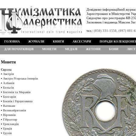
Довідково-інформаційний журнал
Зареєстровано в Міністерстві Укр
Свідоцтво про реєстрацію КВ 232
Засновник і видавець Максим Заг
тел.:
(050) 331-1550, (097) 081-
ГОЛОВНА
ЖУРНАЛИ
КНИГИ
АКСЕСУАРИ
ПОРАДИ КОЛЕКЦІОНЕ
ДЛЯ ПОЧАТКІВЦІВ
МОНЕТИ
МЕДАЛІ
ЖЕТОНИ
БОНИ
ЛИСТ
Монети
Європа
•
Австрія
•
Австро-Угорська імперія
•
Албанія
•
Бельгія
•
Богемія та Моравія
•
Болгарія
•
Боснія і Герцоговина
•
Ватикан
•
Великобританія
•
Вірменія
•
Гібралтар
•
Гренландія
•
Греція
•
Грузія