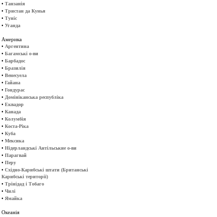
•
Танзанія
•
Тристан да Кунья
•
Туніс
•
Уганда
Америка
•
Аргентина
•
Багамські о-ви
•
Барбадос
•
Бразилія
•
Венесуела
•
Гайана
•
Гондурас
•
Домініканська республіка
•
Еквадор
•
Канада
•
Колумбія
•
Коста-Ріка
•
Куба
•
Мексика
•
Нідерландські Антільськие о-ви
•
Парагвай
•
Перу
•
Східно-Карибські штати (Британські
Карибські території)
•
Трінідад і Тобаго
•
Чилі
•
Ямайка
Океанія