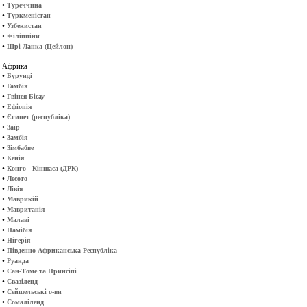
•
Туреччина
•
Туркменістан
•
Узбекистан
•
Філіппіни
•
Шрі-Ланка (Цейлон)
Африка
•
Бурунді
•
Гамбія
•
Гвінея Бісау
•
Ефіопія
•
Єгипет (республіка)
•
Заїр
•
Замбія
•
Зімбабве
•
Кенія
•
Конго - Кіншаса (ДРК)
•
Лесото
•
Лівія
•
Маврикій
•
Мавританія
•
Малаві
•
Намібія
•
Нігерія
•
Південно-Африканська Республіка
•
Руанда
•
Сан-Томе та Принсіпі
•
Свазіленд
•
Сейшельські о-ви
•
Сомаліленд