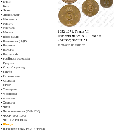
•
Італія
•
Кіпр
•
Литва
•
Люксембург
•
Македонія
•
Мальта
•
Молдова
1952-1971. Густав VІ
•
Монако
Підборка монет: 5, 2, 1 эре Cu
•
Нідерланди
Стан збереження: VF
•
Німеччина (НДР)
Немає в наявності
•
Норвегія
•
Польща
•
Португалія
•
Російська федерація
•
Румунія
•
Саар (Саарланд)
•
Сербія
•
Словаччина
•
Словенія
•
СРСР
•
Угорщина
•
Фінляндія
•
Франція
•
Хорватія
•
Чехія
•
Чехословаччина (1918-1939)
•
ЧССР (1960-1990)
•
ЧСФР (1990-1993)
•
Швеція
•
Югославія (1945-1992 - СФРЮ)