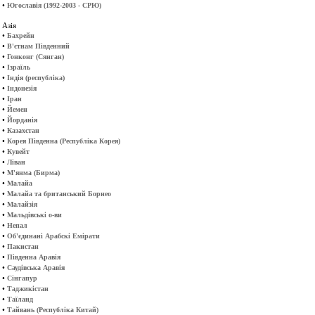
•
Югославія (1992-2003 - СРЮ)
Азія
•
Бахрейн
•
В'єтнам Південний
•
Гонконг (Сянган)
•
Ізраїль
•
Індія (республіка)
•
Індонезія
•
Іран
•
Йемен
•
Йорданія
•
Казахстан
•
Корея Південна (Республіка Корея)
•
Кувейт
•
Ліван
•
М'янма (Бирма)
•
Малайа
•
Малайа та британський Борнео
•
Малайзія
•
Мальдівські о-ви
•
Непал
•
Об'єдинані Арабскі Емірати
•
Пакистан
•
Південна Аравія
•
Саудівська Аравія
•
Сінгапур
•
Таджикістан
•
Таїланд
•
Тайвань (Республіка Китай)