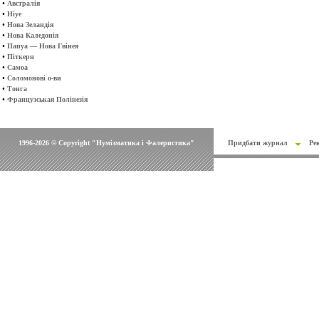
•
Австралія
•
Ніуе
•
Нова Зеландія
•
Нова Каледонія
•
Папуа — Нова Гвінея
•
Піткерн
•
Самоа
•
Соломонові о-ви
•
Тонга
•
Французськая Полінезія
1996-2026 © Copyright "Нумізматика і Фалеристика"
Придбати журнал
Ре