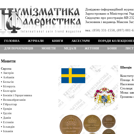
Довідково-інформаційний журнал
Зареєстровано в Міністерстві Укр
Свідоцтво про реєстрацію КВ 232
Засновник і видавець Максим Заг
тел.:
(050) 331-1550, (097) 081-
ГОЛОВНА
ЖУРНАЛИ
КНИГИ
АКСЕСУАРИ
ПОРАДИ КОЛЕКЦІОНЕ
ДЛЯ ПОЧАТКІВЦІВ
МОНЕТИ
МЕДАЛІ
ЖЕТОНИ
БОНИ
ЛИСТ
Монети
Швеція
Європа
•
Австрія
Конститу
•
Албанія
Площа: 4
•
Бельгія
Населення
•
Білорусь
Столиця:
•
Болгарія
Мова: шв
•
Боснія і Герцоговина
Грошова 
•
Великобританія
•
Гібралтар
•
Греція
•
Грузія
•
Данія
•
Естонія
•
Ісландія
•
Іспанія