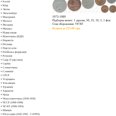
•
Італія
•
Кіпр
•
Литва
•
Люксембург
1973-1989
•
Македонія
Підборка монет: 1 дірхам, 50, 25, 10, 5, 1 філс
•
Мальта
Стан збереження: VF/XF
•
Молдова
Купити за 225.00 грн.
•
Монако
•
Нідерланди
•
Німеччина (НДР)
•
Норвегія
•
Польща
•
Португалія
•
Російська федерація
•
Румунія
•
Саар (Саарланд)
•
Сербія
•
Словаччина
•
Словенія
•
СРСР
•
Угорщина
•
Фінляндія
•
Франція
•
Хорватія
•
Чехія
•
Чехословаччина (1918-1939)
•
ЧССР (1960-1990)
•
ЧСФР (1990-1993)
•
Швеція
•
Югославія (1945-1992 - СФРЮ)