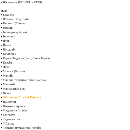
•
Югославія (1992-2003 - СРЮ)
Азія
•
Бахрейн
•
В'єтнам Південний
•
Гонконг (Сянган)
•
Ізраїль
•
Індія (республіка)
•
Індонезія
•
Іран
•
Йемен
•
Йорданія
•
Казахстан
•
Корея Південна (Республіка Корея)
•
Кувейт
•
Ліван
•
М'янма (Бирма)
•
Малайа
•
Малайа та британський Борнео
•
Малайзія
•
Мальдівські о-ви
•
Непал
•
Об'єдинані Арабскі Емірати
•
Пакистан
•
Південна Аравія
•
Саудівська Аравія
•
Сінгапур
•
Таджикістан
•
Таїланд
•
Тайвань (Республіка Китай)