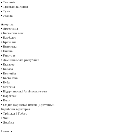
•
Танзанія
•
Тристан да Кунья
•
Туніс
•
Уганда
Америка
•
Аргентина
•
Багамські о-ви
•
Барбадос
•
Бразилія
•
Венесуела
•
Гайана
•
Гондурас
•
Домініканська республіка
•
Еквадор
•
Канада
•
Колумбія
•
Коста-Ріка
•
Куба
•
Мексика
•
Нідерландські Антільськие о-ви
•
Парагвай
•
Перу
•
Східно-Карибські штати (Британські
Карибські території)
•
Трінідад і Тобаго
•
Чилі
•
Ямайка
Океанія