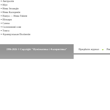
•
Австралія
•
Ніуе
•
Нова Зеландія
•
Нова Каледонія
•
Папуа — Нова Гвінея
•
Піткерн
•
Самоа
•
Соломонові о-ви
•
Тонга
•
Французськая Полінезія
1996-2026 © Copyright "Нумізматика і Фалеристика"
Придбати журнал
Ре