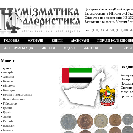
Довідково-інформаційний журнал
Зареєстровано в Міністерстві Укр
Свідоцтво про реєстрацію КВ 232
Засновник і видавець Максим Заг
тел.:
(050) 331-1550, (097) 081-
ГОЛОВНА
ЖУРНАЛИ
КНИГИ
АКСЕСУАРИ
ПОРАДИ КОЛЕКЦІОНЕ
ДЛЯ ПОЧАТКІВЦІВ
МОНЕТИ
МЕДАЛІ
ЖЕТОНИ
БОНИ
ЛИСТ
Монети
Об'єдин
Європа
•
Австрія
Федерац
•
Албанія
Площа: 8
•
Бельгія
Населенн
•
Білорусь
Столиця:
•
Болгарія
Мова: а
•
Боснія і Герцоговина
Грошова
•
Великобританія
•
Гібралтар
•
Греція
•
Грузія
•
Данія
•
Естонія
•
Ісландія
•
Іспанія