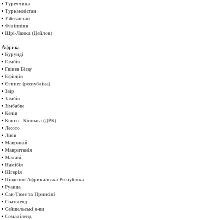
•
Туреччина
•
Туркменістан
•
Узбекистан
•
Філіппіни
•
Шрі-Ланка (Цейлон)
Африка
•
Бурунді
•
Гамбія
•
Гвінея Бісау
•
Ефіопія
•
Єгипет (республіка)
•
Заїр
•
Замбія
•
Зімбабве
•
Кенія
•
Конго - Кіншаса (ДРК)
•
Лесото
•
Лівія
•
Маврикій
•
Мавританія
•
Малаві
•
Намібія
•
Нігерія
•
Південно-Африканська Республіка
•
Руанда
•
Сан-Томе та Принсіпі
•
Свазіленд
•
Сейшельські о-ви
•
Сомаліленд