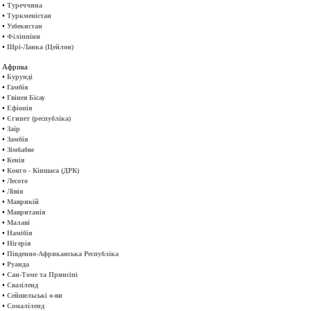
•
Туреччина
•
Туркменістан
•
Узбекистан
•
Філіппіни
•
Шрі-Ланка (Цейлон)
Африка
•
Бурунді
•
Гамбія
•
Гвінея Бісау
•
Ефіопія
•
Єгипет (республіка)
•
Заїр
•
Замбія
•
Зімбабве
•
Кенія
•
Конго - Кіншаса (ДРК)
•
Лесото
•
Лівія
•
Маврикій
•
Мавританія
•
Малаві
•
Намібія
•
Нігерія
•
Південно-Африканська Республіка
•
Руанда
•
Сан-Томе та Принсіпі
•
Свазіленд
•
Сейшельські о-ви
•
Сомаліленд