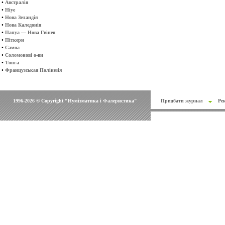
•
Австралія
•
Ніуе
•
Нова Зеландія
•
Нова Каледонія
•
Папуа — Нова Гвінея
•
Піткерн
•
Самоа
•
Соломонові о-ви
•
Тонга
•
Французськая Полінезія
1996-2026 © Copyright "Нумізматика і Фалеристика"
Придбати журнал
Ре