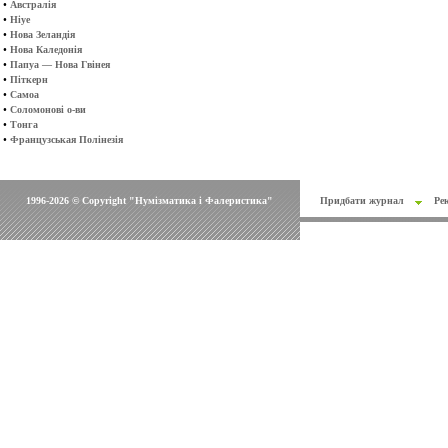
•
Австралія
•
Ніуе
•
Нова Зеландія
•
Нова Каледонія
•
Папуа — Нова Гвінея
•
Піткерн
•
Самоа
•
Соломонові о-ви
•
Тонга
•
Французськая Полінезія
1996-2026 © Copyright "Нумізматика і Фалеристика"
Придбати журнал
Ре