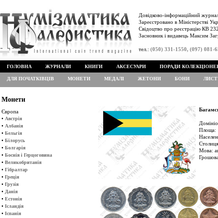
Довідково-інформаційний журнал
Зареєстровано в Міністерстві Укр
Свідоцтво про реєстрацію КВ 232
Засновник і видавець Максим Заг
тел.:
(050) 331-1550, (097) 081-
ГОЛОВНА
ЖУРНАЛИ
КНИГИ
АКСЕСУАРИ
ПОРАДИ КОЛЕКЦІОНЕ
ДЛЯ ПОЧАТКІВЦІВ
МОНЕТИ
МЕДАЛІ
ЖЕТОНИ
БОНИ
ЛИСТ
Монети
Багамсь
Європа
•
Австрія
Домініо
•
Албанія
Площа: 
•
Бельгія
Населен
•
Білорусь
Столиця
•
Болгарія
Мова: а
•
Боснія і Герцоговина
Грошова
•
Великобританія
•
Гібралтар
•
Греція
•
Грузія
•
Данія
•
Естонія
•
Ісландія
•
Іспанія