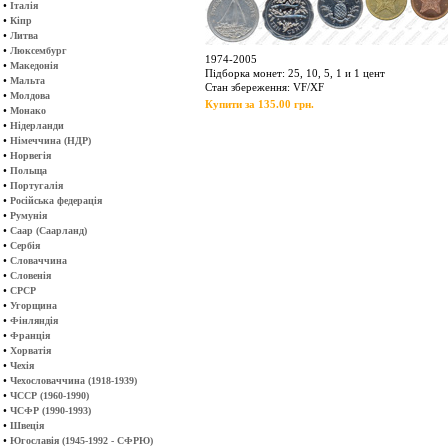
•
Італія
•
Кіпр
•
Литва
•
Люксембург
1974-2005
•
Македонія
Підборка монет: 25, 10, 5, 1 и 1 цент
•
Мальта
Стан збереження: VF/XF
•
Молдова
Купити за 135.00 грн.
•
Монако
•
Нідерланди
•
Німеччина (НДР)
•
Норвегія
•
Польща
•
Португалія
•
Російська федерація
•
Румунія
•
Саар (Саарланд)
•
Сербія
•
Словаччина
•
Словенія
•
СРСР
•
Угорщина
•
Фінляндія
•
Франція
•
Хорватія
•
Чехія
•
Чехословаччина (1918-1939)
•
ЧССР (1960-1990)
•
ЧСФР (1990-1993)
•
Швеція
•
Югославія (1945-1992 - СФРЮ)