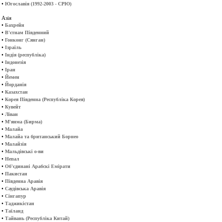
•
Югославія (1992-2003 - СРЮ)
Азія
•
Бахрейн
•
В'єтнам Південний
•
Гонконг (Сянган)
•
Ізраїль
•
Індія (республіка)
•
Індонезія
•
Іран
•
Йемен
•
Йорданія
•
Казахстан
•
Корея Південна (Республіка Корея)
•
Кувейт
•
Ліван
•
М'янма (Бирма)
•
Малайа
•
Малайа та британський Борнео
•
Малайзія
•
Мальдівські о-ви
•
Непал
•
Об'єдинані Арабскі Емірати
•
Пакистан
•
Південна Аравія
•
Саудівська Аравія
•
Сінгапур
•
Таджикістан
•
Таїланд
•
Тайвань (Республіка Китай)