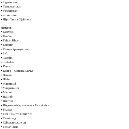
•
Туреччина
•
Туркменістан
•
Узбекистан
•
Філіппіни
•
Шрі-Ланка (Цейлон)
Африка
•
Бурунді
•
Гамбія
•
Гвінея Бісау
•
Ефіопія
•
Єгипет (республіка)
•
Заїр
•
Замбія
•
Зімбабве
•
Кенія
•
Конго - Кіншаса (ДРК)
•
Лесото
•
Лівія
•
Маврикій
•
Мавританія
•
Малаві
•
Намібія
•
Нігерія
•
Південно-Африканська Республіка
•
Руанда
•
Сан-Томе та Принсіпі
•
Свазіленд
•
Сейшельські о-ви
•
Сомаліленд