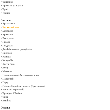
•
Танзанія
•
Тристан да Кунья
•
Туніс
•
Уганда
Америка
•
Аргентина
•
Багамські о-ви
•
Барбадос
•
Бразилія
•
Венесуела
•
Гайана
•
Гондурас
•
Домініканська республіка
•
Еквадор
•
Канада
•
Колумбія
•
Коста-Ріка
•
Куба
•
Мексика
•
Нідерландські Антільськие о-ви
•
Парагвай
•
Перу
•
Східно-Карибські штати (Британські
Карибські території)
•
Трінідад і Тобаго
•
Чилі
•
Ямайка
Океанія