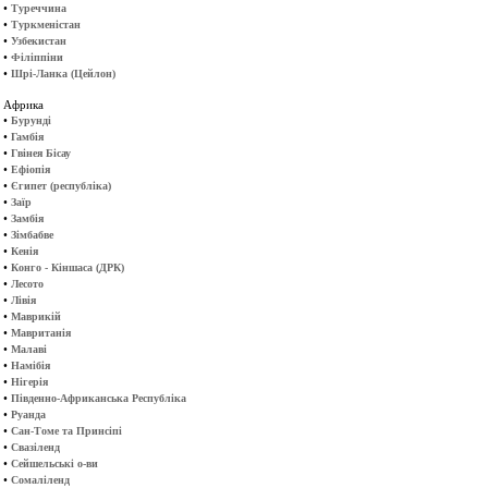
•
Туреччина
•
Туркменістан
•
Узбекистан
•
Філіппіни
•
Шрі-Ланка (Цейлон)
Африка
•
Бурунді
•
Гамбія
•
Гвінея Бісау
•
Ефіопія
•
Єгипет (республіка)
•
Заїр
•
Замбія
•
Зімбабве
•
Кенія
•
Конго - Кіншаса (ДРК)
•
Лесото
•
Лівія
•
Маврикій
•
Мавританія
•
Малаві
•
Намібія
•
Нігерія
•
Південно-Африканська Республіка
•
Руанда
•
Сан-Томе та Принсіпі
•
Свазіленд
•
Сейшельські о-ви
•
Сомаліленд