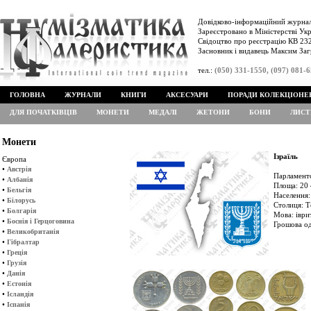
Довідково-інформаційний журнал
Зареєстровано в Міністерстві Укр
Свідоцтво про реєстрацію КВ 232
Засновник і видавець Максим Заг
тел.:
(050) 331-1550, (097) 081-
ГОЛОВНА
ЖУРНАЛИ
КНИГИ
АКСЕСУАРИ
ПОРАДИ КОЛЕКЦІОНЕ
ДЛЯ ПОЧАТКІВЦІВ
МОНЕТИ
МЕДАЛІ
ЖЕТОНИ
БОНИ
ЛИСТ
Монети
Ізраїль
Європа
•
Австрія
Парламентс
•
Албанія
Площа: 20 
•
Бельгія
Населення:
•
Білорусь
Столиця: Т
•
Болгарія
Мова: іври
•
Боснія і Герцоговина
Грошова од
•
Великобританія
•
Гібралтар
•
Греція
•
Грузія
•
Данія
•
Естонія
•
Ісландія
•
Іспанія