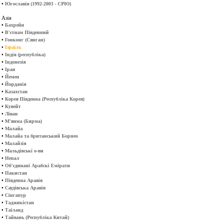
•
Югославія (1992-2003 - СРЮ)
Азія
•
Бахрейн
•
В'єтнам Південний
•
Гонконг (Сянган)
•
Ізраїль
•
Індія (республіка)
•
Індонезія
•
Іран
•
Йемен
•
Йорданія
•
Казахстан
•
Корея Південна (Республіка Корея)
•
Кувейт
•
Ліван
•
М'янма (Бирма)
•
Малайа
•
Малайа та британський Борнео
•
Малайзія
•
Мальдівські о-ви
•
Непал
•
Об'єдинані Арабскі Емірати
•
Пакистан
•
Південна Аравія
•
Саудівська Аравія
•
Сінгапур
•
Таджикістан
•
Таїланд
•
Тайвань (Республіка Китай)