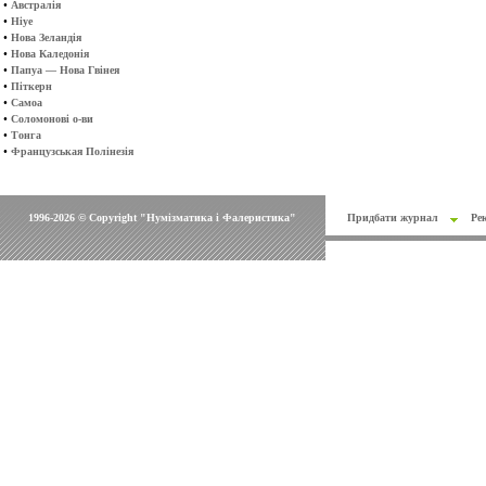
•
Австралія
•
Ніуе
•
Нова Зеландія
•
Нова Каледонія
•
Папуа — Нова Гвінея
•
Піткерн
•
Самоа
•
Соломонові о-ви
•
Тонга
•
Французськая Полінезія
1996-2026 © Copyright "Нумізматика і Фалеристика"
Придбати журнал
Ре