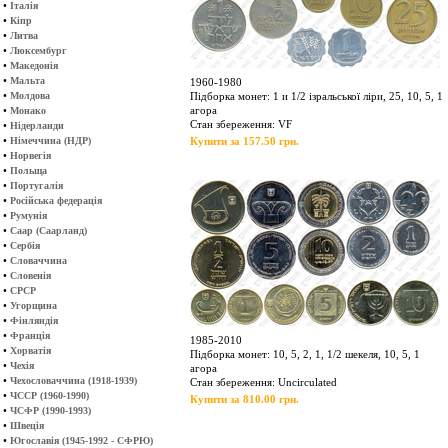
•
Італія
•
Кіпр
•
Литва
•
Люксембург
•
Македонія
•
Мальта
1960-1980
•
Молдова
Підборка монет: 1 и 1/2 ізральської ліри, 25, 10, 5, 1
•
агора
Монако
Стан збереження: VF
•
Нідерланди
•
Німеччина (НДР)
Купити за 157.50 грн.
•
Норвегія
•
Польща
•
Португалія
•
Російська федерація
•
Румунія
•
Саар (Саарланд)
•
Сербія
•
Словаччина
•
Словенія
•
СРСР
•
Угорщина
•
Фінляндія
•
Франція
1985-2010
•
Хорватія
Підборка монет: 10, 5, 2, 1, 1/2 шекеля, 10, 5, 1
•
Чехія
агора
•
Чехословаччина (1918-1939)
Стан збереження: Uncirculated
•
ЧССР (1960-1990)
Купити за 810.00 грн.
•
ЧСФР (1990-1993)
•
Швеція
•
Югославія (1945-1992 - СФРЮ)