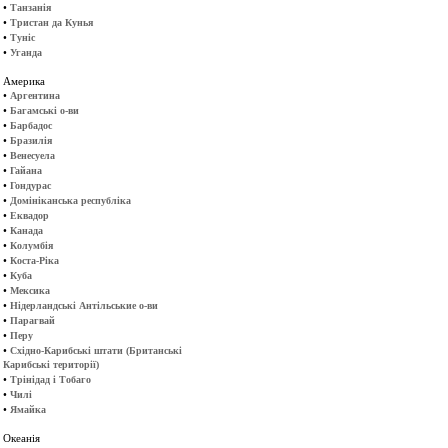
•
Танзанія
•
Тристан да Кунья
•
Туніс
•
Уганда
Америка
•
Аргентина
•
Багамські о-ви
•
Барбадос
•
Бразилія
•
Венесуела
•
Гайана
•
Гондурас
•
Домініканська республіка
•
Еквадор
•
Канада
•
Колумбія
•
Коста-Ріка
•
Куба
•
Мексика
•
Нідерландські Антільськие о-ви
•
Парагвай
•
Перу
•
Східно-Карибські штати (Британські
Карибські території)
•
Трінідад і Тобаго
•
Чилі
•
Ямайка
Океанія