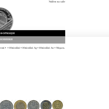
Увійти на сайт
НФОРМАЦІЯ
НОВИНКИ
•
•
•
•
•
гові
Ювілейні
Ювілейні Ag
Ювілейні Au
Медаль