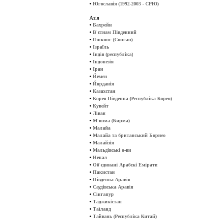
•
Югославія (1992-2003 - СРЮ)
Азія
•
Бахрейн
•
В'єтнам Південний
•
Гонконг (Сянган)
•
Ізраїль
•
Індія (республіка)
•
Індонезія
•
Іран
•
Йемен
•
Йорданія
•
Казахстан
•
Корея Південна (Республіка Корея)
•
Кувейт
•
Ліван
•
М'янма (Бирма)
•
Малайа
•
Малайа та британський Борнео
•
Малайзія
•
Мальдівські о-ви
•
Непал
•
Об'єдинані Арабскі Емірати
•
Пакистан
•
Південна Аравія
•
Саудівська Аравія
•
Сінгапур
•
Таджикістан
•
Таїланд
•
Тайвань (Республіка Китай)