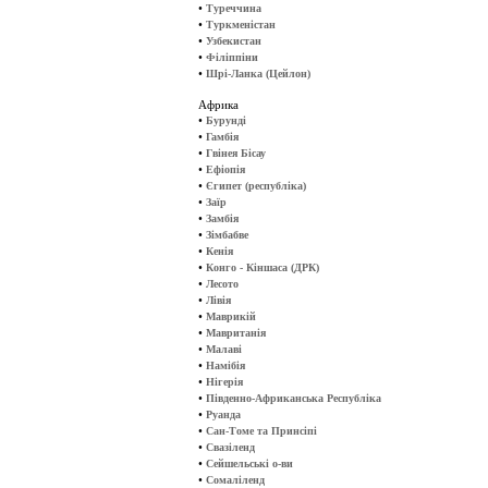
•
Туреччина
•
Туркменістан
•
Узбекистан
•
Філіппіни
•
Шрі-Ланка (Цейлон)
Африка
•
Бурунді
•
Гамбія
•
Гвінея Бісау
•
Ефіопія
•
Єгипет (республіка)
•
Заїр
•
Замбія
•
Зімбабве
•
Кенія
•
Конго - Кіншаса (ДРК)
•
Лесото
•
Лівія
•
Маврикій
•
Мавританія
•
Малаві
•
Намібія
•
Нігерія
•
Південно-Африканська Республіка
•
Руанда
•
Сан-Томе та Принсіпі
•
Свазіленд
•
Сейшельські о-ви
•
Сомаліленд