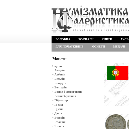
ГОЛОВНА
ЖУРНАЛИ
КНИГИ
АКСЕ
ДЛЯ ПОЧАТКІВЦІВ
МОНЕТИ
МЕДАЛІ
Монети
Європа
•
Австрія
•
Албанія
•
Бельгія
•
Білорусь
•
Болгарія
•
Боснія і Герцоговина
•
Великобританія
•
Гібралтар
•
Греція
•
Грузія
•
Данія
•
Естонія
•
Ісландія
•
Іспанія