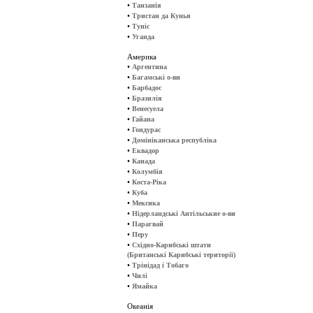
•
Танзанія
•
Тристан да Кунья
•
Туніс
•
Уганда
Америка
•
Аргентина
•
Багамські о-ви
•
Барбадос
•
Бразилія
•
Венесуела
•
Гайана
•
Гондурас
•
Домініканська республіка
•
Еквадор
•
Канада
•
Колумбія
•
Коста-Ріка
•
Куба
•
Мексика
•
Нідерландські Антільськие о-ви
•
Парагвай
•
Перу
•
Східно-Карибські штати
(Британські Карибські території)
•
Трінідад і Тобаго
•
Чилі
•
Ямайка
Океанія