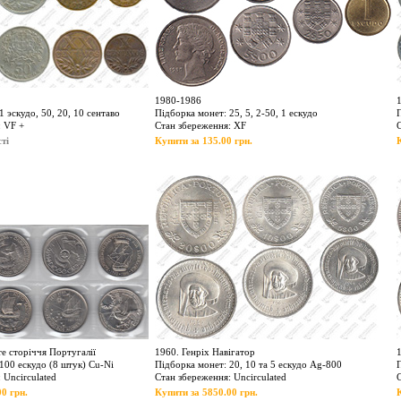
1980-1986
1 эскудо, 50, 20, 10 сентаво
Підборка монет: 25, 5, 2-50, 1 ескудо
П
: VF +
Стан збереження: XF
ті
Купити за 135.00 грн.
е сторіччя Португалії
1960. Генріх Навігатор
100 ескудо (8 штук) Cu-Ni
Підборка монет: 20, 10 та 5 ескудо Ag-800
 Uncirculated
Стан збереження: Uncirculated
0 грн.
Купити за 5850.00 грн.