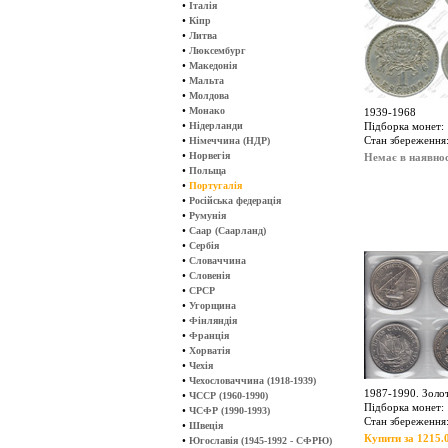
•
Італія
•
Кіпр
•
Литва
•
Люксембург
•
Македонія
•
Мальта
•
Молдова
•
Монако
1939-1968
•
Нідерланди
Підборка монет: 
•
Стан збереження
Німеччина (НДР)
•
Норвегія
Немає в наявнос
•
Польща
•
Португалія
•
Російська федерація
•
Румунія
•
Саар (Саарланд)
•
Сербія
•
Словаччина
•
Словенія
•
СРСР
•
Угорщина
•
Фінляндія
•
Франція
•
Хорватія
•
Чехія
•
Чехословаччина (1918-1939)
1987-1990. Золот
•
ЧССР (1960-1990)
Підборка монет: 
•
ЧСФР (1990-1993)
Стан збереження:
•
Швеція
Купити за 1215.0
•
Югославія (1945-1992 - СФРЮ)