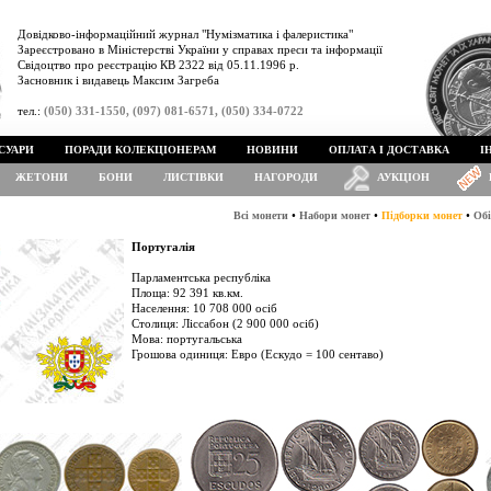
Довідково-інформаційний журнал "Нумізматика і фалеристика"
Зареєстровано в Міністерстві України у справах преси та інформації
Свідоцтво про реєстрацію КВ 2322 від 05.11.1996 р.
Засновник і видавець Максим Загреба
тел.:
(050) 331-1550, (097) 081-6571, (050) 334-0722
СУАРИ
ПОРАДИ КОЛЕКЦІОНЕРАМ
НОВИНИ
ОПЛАТА І ДОСТАВКА
І
ЖЕТОНИ
БОНИ
ЛИСТІВКИ
НАГОРОДИ
АУКЦІОН
•
•
•
Всі монети
Набори монет
Підборки монет
Обі
Португалія
Парламентська республіка
Площа: 92 391 кв.км.
Населення: 10 708 000 осіб
Столиця: Ліссабон (2 900 000 осіб)
Мова: португальська
Грошова одиниця: Евро (Ескудо = 100 сентаво)