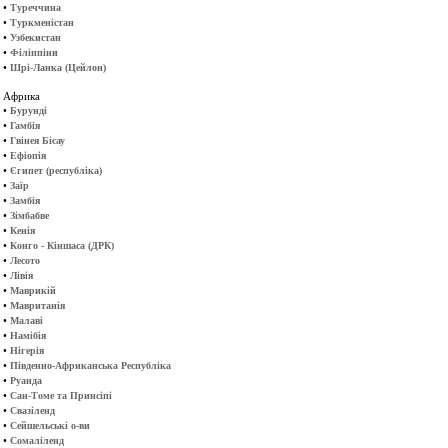
•
Туреччина
•
Туркменістан
•
Узбекистан
•
Філіппіни
•
Шрі-Ланка (Цейлон)
Африка
•
Бурунді
•
Гамбія
•
Гвінея Бісау
•
Ефіопія
•
Єгипет (республіка)
•
Заїр
•
Замбія
•
Зімбабве
•
Кенія
•
Конго - Кіншаса (ДРК)
•
Лесото
•
Лівія
•
Маврикій
•
Мавританія
•
Малаві
•
Намібія
•
Нігерія
•
Південно-Африканська Республіка
•
Руанда
•
Сан-Томе та Принсіпі
•
Свазіленд
•
Сейшельські о-ви
•
Сомаліленд