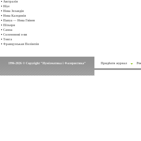
•
Австралія
•
Ніуе
•
Нова Зеландія
•
Нова Каледонія
•
Папуа — Нова Гвінея
•
Піткерн
•
Самоа
•
Соломонові о-ви
•
Тонга
•
Французськая Полінезія
1996-2026 © Copyright "Нумізматика і Фалеристика"
Придбати журнал
Ре