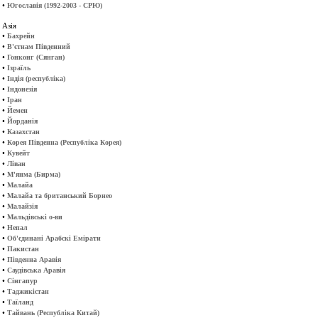
•
Югославія (1992-2003 - СРЮ)
Азія
•
Бахрейн
•
В'єтнам Південний
•
Гонконг (Сянган)
•
Ізраїль
•
Індія (республіка)
•
Індонезія
•
Іран
•
Йемен
•
Йорданія
•
Казахстан
•
Корея Південна (Республіка Корея)
•
Кувейт
•
Ліван
•
М'янма (Бирма)
•
Малайа
•
Малайа та британський Борнео
•
Малайзія
•
Мальдівські о-ви
•
Непал
•
Об'єдинані Арабскі Емірати
•
Пакистан
•
Південна Аравія
•
Саудівська Аравія
•
Сінгапур
•
Таджикістан
•
Таїланд
•
Тайвань (Республіка Китай)