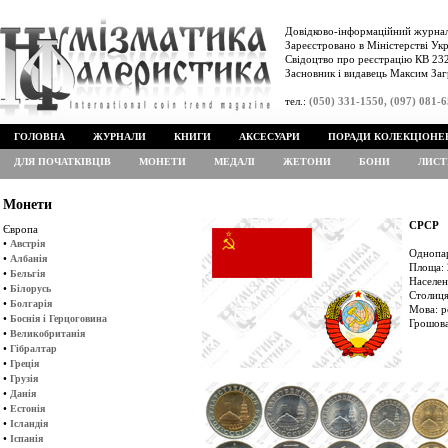
Довідково-інформаційний журнал
Зареєстровано в Міністерстві Укр
Свідоцтво про реєстрацію КВ 232
Засновник і видавець Максим Заг
тел.:
(050) 331-1550, (097) 081-
ГОЛОВНА
ЖУРНАЛИ
КНИГИ
АКСЕСУАРИ
ПОРАДИ КОЛЕКЦІОНЕ
ДЛЯ ПОЧАТКІВЦІВ
МОНЕТИ
МЕДАЛІ
ЖЕТОНИ
БОНИ
ЛИСТ
Монети
СРСР
Європа
•
Австрія
Однопар
•
Албанія
Площа: 
•
Бельгія
Населен
•
Білорусь
Столиця
•
Болгарія
Мова: р
•
Боснія і Герцоговина
Грошова
•
Великобританія
•
Гібралтар
•
Греція
•
Грузія
•
Данія
•
Естонія
•
Ісландія
•
Іспанія