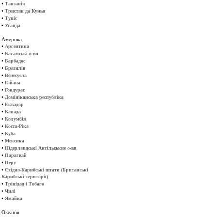
•
Танзанія
•
Тристан да Кунья
•
Туніс
•
Уганда
Америка
•
Аргентина
•
Багамські о-ви
•
Барбадос
•
Бразилія
•
Венесуела
•
Гайана
•
Гондурас
•
Домініканська республіка
•
Еквадор
•
Канада
•
Колумбія
•
Коста-Ріка
•
Куба
•
Мексика
•
Нідерландські Антільськие о-ви
•
Парагвай
•
Перу
•
Східно-Карибські штати (Британські
Карибські території)
•
Трінідад і Тобаго
•
Чилі
•
Ямайка
Океанія