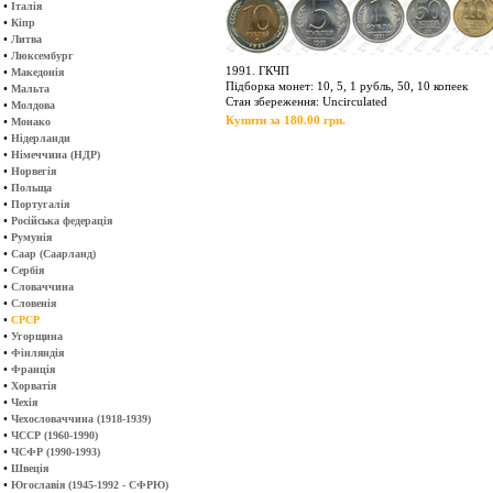
•
Італія
•
Кіпр
•
Литва
•
Люксембург
1991. ГКЧП
•
Македонія
Підборка монет: 10, 5, 1 рубль, 50, 10 копеек
•
Мальта
Стан збереження: Uncirculated
•
Молдова
Купити за 180.00 грн.
•
Монако
•
Нідерланди
•
Німеччина (НДР)
•
Норвегія
•
Польща
•
Португалія
•
Російська федерація
•
Румунія
•
Саар (Саарланд)
•
Сербія
•
Словаччина
•
Словенія
•
СРСР
•
Угорщина
•
Фінляндія
•
Франція
•
Хорватія
•
Чехія
•
Чехословаччина (1918-1939)
•
ЧССР (1960-1990)
•
ЧСФР (1990-1993)
•
Швеція
•
Югославія (1945-1992 - СФРЮ)