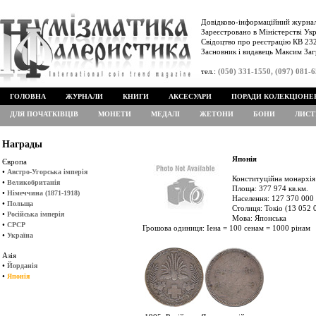
Довідково-інформаційний журнал
Зареєстровано в Міністерстві Укр
Свідоцтво про реєстрацію КВ 232
Засновник і видавець Максим Заг
тел.:
(050) 331-1550, (097) 081-
ГОЛОВНА
ЖУРНАЛИ
КНИГИ
АКСЕСУАРИ
ПОРАДИ КОЛЕКЦІОНЕ
ДЛЯ ПОЧАТКІВЦІВ
МОНЕТИ
МЕДАЛІ
ЖЕТОНИ
БОНИ
ЛИСТ
Награды
Японія
Європа
•
Австро-Угорська імперія
Конституційна монархія
•
Великобританія
Площа: 377 974 кв.км.
•
Німеччина (1871-1918)
Населення: 127 370 000 
•
Польща
Столиця: Токіо (13 052 
•
Російська імперія
Мова: Японська
•
СРСР
Грошова одиниця: Іена = 100 сенам = 1000 рінам
•
Україна
Азія
•
Йорданія
•
Японія