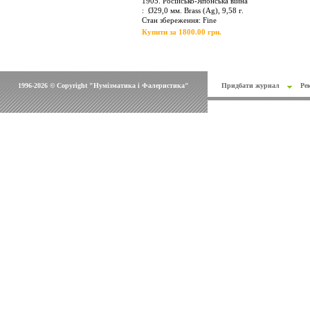
1905. Російсько-Японська війна
: Ø29,0 мм. Brass (Ag), 9,58 г.
Стан збереження: Fine
Купити за 1800.00 грн.
1996-2026 © Copyright "Нумізматика і Фалеристика"
Придбати журнал
Ре