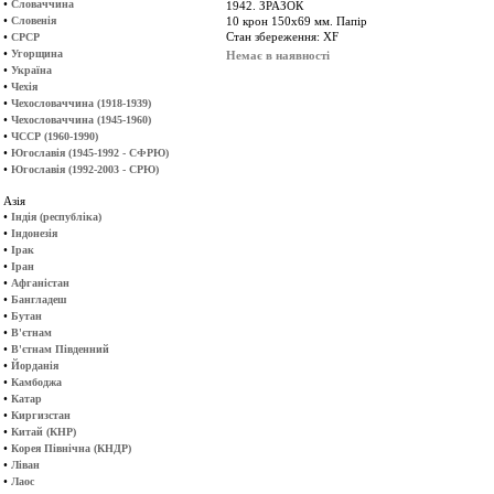
•
Словаччина
1942. ЗРАЗОК
•
Словенія
10 крон 150х69 мм. Папір
•
Стан збереження: XF
СРСР
•
Угорщина
Немає в наявності
•
Україна
•
Чехія
•
Чехословаччина (1918-1939)
•
Чехословаччина (1945-1960)
•
ЧССР (1960-1990)
•
Югославія (1945-1992 - СФРЮ)
•
Югославія (1992-2003 - СРЮ)
Азія
•
Індія (республіка)
•
Індонезія
•
Ірак
•
Іран
•
Афганістан
•
Бангладеш
•
Бутан
•
В'єтнам
•
В'єтнам Південний
•
Йорданія
•
Камбоджа
•
Катар
•
Киргизстан
•
Китай (КНР)
•
Корея Північна (КНДР)
•
Ліван
•
Лаос