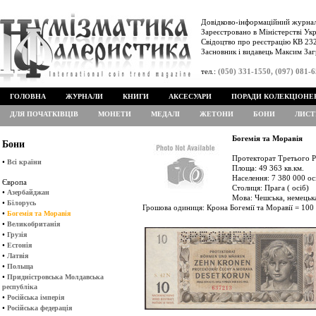
Довідково-інформаційний журнал
Зареєстровано в Міністерстві Укр
Свідоцтво про реєстрацію КВ 232
Засновник і видавець Максим Заг
тел.:
(050) 331-1550, (097) 081-
ГОЛОВНА
ЖУРНАЛИ
КНИГИ
АКСЕСУАРИ
ПОРАДИ КОЛЕКЦІОНЕ
ДЛЯ ПОЧАТКІВЦІВ
МОНЕТИ
МЕДАЛІ
ЖЕТОНИ
БОНИ
ЛИСТ
Богемія та Моравія
Бони
Протекторат Третього Ре
•
Всі країни
Площа: 49 363 кв.км.
Населення: 7 380 000 ос
Європа
Столиця: Прага ( осіб)
•
Азербайджан
Мова: Чешська, немецьк
•
Білорусь
Грошова одиниця: Крона Богемії та Моравії = 100
•
Богемія та Моравія
•
Великобританія
•
Грузія
•
Естонія
•
Латвія
•
Польща
•
Придністровська Молдавська
республіка
•
Російська імперія
•
Російська федерація