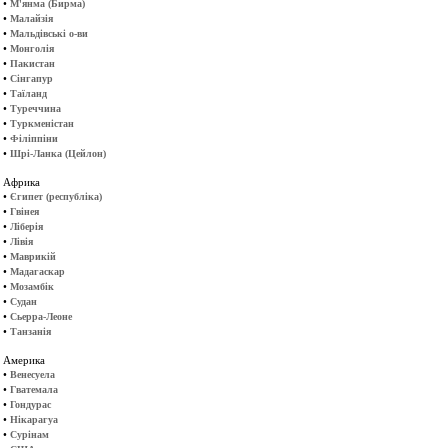
•
М'янма (Бирма)
•
Малайзія
•
Мальдівські о-ви
•
Монголія
•
Пакистан
•
Сінгапур
•
Таїланд
•
Туреччина
•
Туркменістан
•
Філіппіни
•
Шрі-Ланка (Цейлон)
Африка
•
Єгипет (республіка)
•
Гвінея
•
Ліберія
•
Лівія
•
Маврикій
•
Мадагаскар
•
Мозамбік
•
Судан
•
Сьерра-Леоне
•
Танзанія
Америка
•
Венесуела
•
Гватемала
•
Гондурас
•
Нікарагуа
•
Сурінам