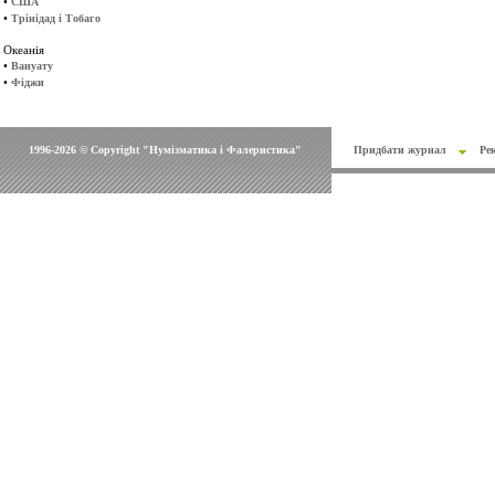
•
США
•
Трінідад і Тобаго
Океанія
•
Вануату
•
Фіджи
1996-2026 © Copyright "Нумізматика і Фалеристика"
Придбати журнал
Ре