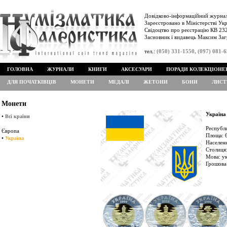
Довідково-інформаційний журнал
Зареєстровано в Міністерстві Укр
Свідоцтво про реєстрацію КВ 232
Засновник і видавець Максим Заг
тел.:
(050) 331-1550, (097) 081-
ГОЛОВНА
ЖУРНАЛИ
КНИГИ
АКСЕСУАРИ
ПОРАДИ КОЛЕКЦІОНЕ
ДЛЯ ПОЧАТКІВЦІВ
МОНЕТИ
МЕДАЛІ
ЖЕТОНИ
БОНИ
ЛИСТ
Монети
Україна
•
Всі країни
Республ
Європа
Площа: 6
•
Україна
Населенн
Столиця:
Мова: ук
Грошова 