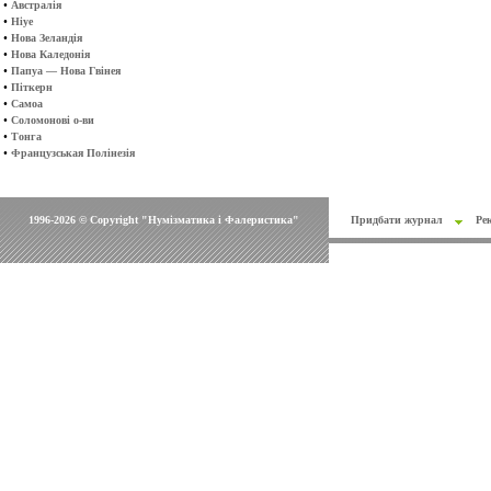
•
Австралія
•
Ніуе
•
Нова Зеландія
•
Нова Каледонія
•
Папуа — Нова Гвінея
•
Піткерн
•
Самоа
•
Соломонові о-ви
•
Тонга
•
Французськая Полінезія
1996-2026 © Copyright "Нумізматика і Фалеристика"
Придбати журнал
Ре