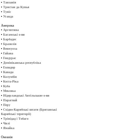
•
Танзанія
•
Тристан да Кунья
•
Туніс
•
Уганда
Америка
•
Аргентина
•
Багамські о-ви
•
Барбадос
•
Бразилія
•
Венесуела
•
Гайана
•
Гондурас
•
Домініканська республіка
•
Еквадор
•
Канада
•
Колумбія
•
Коста-Ріка
•
Куба
•
Мексика
•
Нідерландські Антільськие о-ви
•
Парагвай
•
Перу
•
Східно-Карибські штати (Британські
Карибські території)
•
Трінідад і Тобаго
•
Чилі
•
Ямайка
Океанія