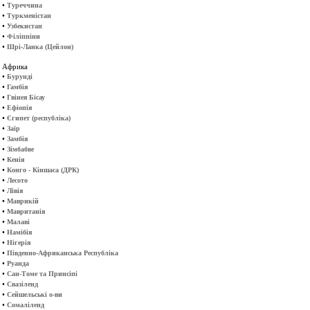
•
Туреччина
•
Туркменістан
•
Узбекистан
•
Філіппіни
•
Шрі-Ланка (Цейлон)
Африка
•
Бурунді
•
Гамбія
•
Гвінея Бісау
•
Ефіопія
•
Єгипет (республіка)
•
Заїр
•
Замбія
•
Зімбабве
•
Кенія
•
Конго - Кіншаса (ДРК)
•
Лесото
•
Лівія
•
Маврикій
•
Мавританія
•
Малаві
•
Намібія
•
Нігерія
•
Південно-Африканська Республіка
•
Руанда
•
Сан-Томе та Принсіпі
•
Свазіленд
•
Сейшельські о-ви
•
Сомаліленд