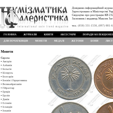
Довідково-інформаційний журнал
Зареєстровано в Міністерстві Укр
Свідоцтво про реєстрацію КВ 232
Засновник і видавець Максим Заг
тел.:
(050) 331-1550, (097) 081-
ГОЛОВНА
ЖУРНАЛИ
КНИГИ
АКСЕСУАРИ
ПОРАДИ КОЛЕКЦІОНЕ
ДЛЯ ПОЧАТКІВЦІВ
МОНЕТИ
МЕДАЛІ
ЖЕТОНИ
БОНИ
ЛИСТ
Монети
Європа
•
Австрія
•
Албанія
•
Бельгія
•
Білорусь
•
Болгарія
•
Боснія і Герцоговина
•
Великобританія
•
Гібралтар
•
Греція
•
Грузія
•
Данія
•
Естонія
•
Ісландія
•
Іспанія