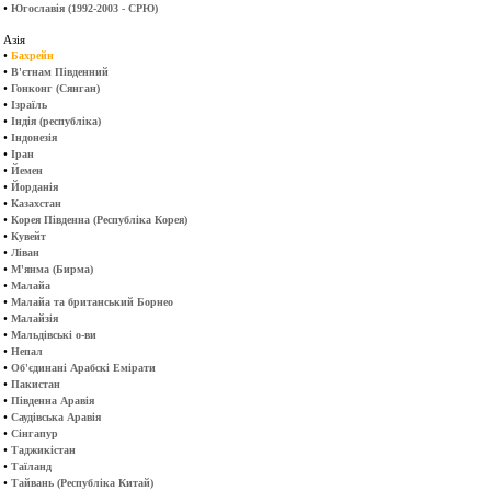
•
Югославія (1992-2003 - СРЮ)
Азія
•
Бахрейн
•
В'єтнам Південний
•
Гонконг (Сянган)
•
Ізраїль
•
Індія (республіка)
•
Індонезія
•
Іран
•
Йемен
•
Йорданія
•
Казахстан
•
Корея Південна (Республіка Корея)
•
Кувейт
•
Ліван
•
М'янма (Бирма)
•
Малайа
•
Малайа та британський Борнео
•
Малайзія
•
Мальдівські о-ви
•
Непал
•
Об'єдинані Арабскі Емірати
•
Пакистан
•
Південна Аравія
•
Саудівська Аравія
•
Сінгапур
•
Таджикістан
•
Таїланд
•
Тайвань (Республіка Китай)