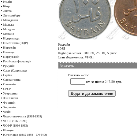
•
Італія
•
Кіпр
•
Литва
•
Люксембург
•
Македонія
•
Мальта
•
Молдова
•
Монако
•
Нідерланди
•
Німеччина (НДР)
Бахрейн
•
Норвегія
1965
•
Польща
Підборка монет: 100, 50, 25, 10, 5 филс
•
Португалія
Стан збереження: VF/XF
•
Російська федерація
•
Заказать
Румунія
•
Саар (Саарланд)
•
Вкажіть к-сть:
Сербія
•
Словаччина
шт. за ціною
247.50
грн.
•
Словенія
•
СРСР
•
Угорщина
•
Фінляндія
•
Франція
•
Хорватія
•
Чехія
•
Чехословаччина (1918-1939)
•
ЧССР (1960-1990)
•
ЧСФР (1990-1993)
•
Швеція
•
Югославія (1945-1992 - СФРЮ)