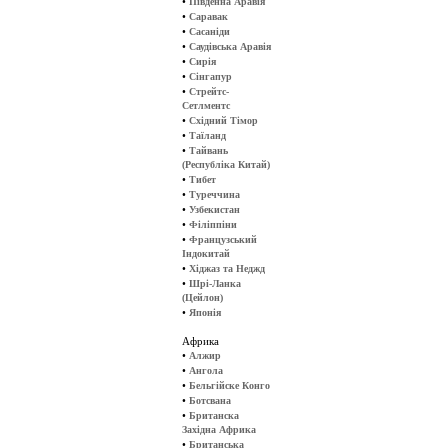
•
Південна Аравія
•
Саравак
•
Сасаніди
•
Саудівська Аравія
•
Сирія
•
Сінгапур
•
Стрейтс-
Сетлментс
•
Східний Тімор
•
Таїланд
•
Тайвань
(Республіка Китай)
•
Тибет
•
Туреччина
•
Узбекистан
•
Філіппіни
•
Французський
Індокитай
•
Хіджаз та Неджд
•
Шрі-Ланка
(Цейлон)
•
Японія
Африка
•
Алжир
•
Ангола
•
Бельгійске Конго
•
Ботсвана
•
Британска
Західна Африка
•
Британська