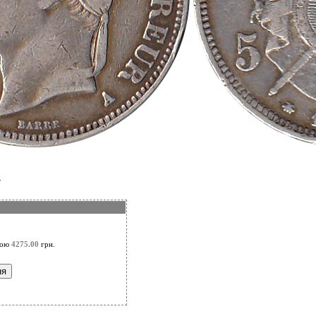
.
ною
4275.00
грн.