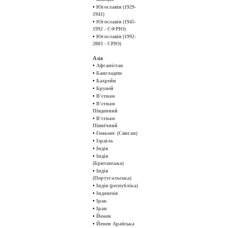
•
Югославія (1929-
1941)
•
Югославія (1945-
1992 - СФРЮ)
•
Югославія (1992-
2003 - СРЮ)
Азія
•
Афганістан
•
Бангладеш
•
Бахрейн
•
Бруней
•
В'єтнам
•
В'єтнам
Південний
•
В'єтнам
Північний
•
Гонконг (Сянган)
•
Ізраїль
•
Індія
•
Індія
(Британська)
•
Індія
(Португальська)
•
Індія (республіка)
•
Індонезія
•
Ірак
•
Іран
•
Йемен
•
Йемен Арабська