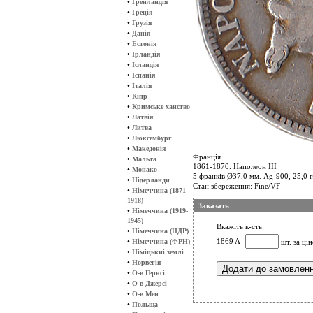
•
Гренландія
•
Греція
•
Грузія
•
Данія
•
Естонія
•
Ірландія
•
Ісландія
•
Іспанія
•
Італія
•
Кіпр
•
Кримське ханство
•
Латвія
•
Литва
•
Люксембург
•
Македонія
Франція
•
Мальта
1861-1870. Наполеон ІІІ
•
Монако
5 франків Ø37,0 мм. Ag-900, 25,0 г
•
Нідерланди
Стан збереження: Fine/VF
•
Німеччина (1871-
1918)
Заказать
•
Німеччина (1919-
1945)
Вкажіть к-сть:
•
Німеччина (НДР)
•
1869 A
Німеччина (ФРН)
шт. за ці
•
Німіцькиі землі
•
Норвегія
•
О-в Гернсі
•
О-в Джерсі
•
О-в Мен
•
Польща