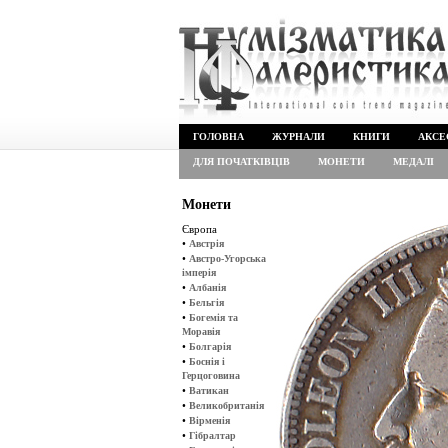
ГОЛОВНА
ЖУРНАЛИ
КНИГИ
АКСЕ
ДЛЯ ПОЧАТКІВЦІВ
МОНЕТИ
МЕДАЛІ
Монети
Європа
•
Австрія
•
Австро-Угорська
імперія
•
Албанія
•
Бельгія
•
Богемія та
Моравія
•
Болгарія
•
Боснія і
Герцоговина
•
Ватикан
•
Великобританія
•
Вірменія
•
Гібралтар