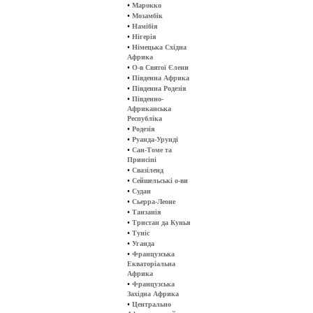
•
Марокко
•
Мозамбік
•
Намібія
•
Нігерія
•
Німецька Східна
Африка
•
О-в Святої Єлени
•
Південна Африка
•
Південна Родезія
•
Південно-
Африканська
Республіка
•
Родезія
•
Руанда-Урунді
•
Сан-Томе та
Принсіпі
•
Свазіленд
•
Сейшельські о-ви
•
Судан
•
Сьерра-Леоне
•
Танзанія
•
Тристан да Кунья
•
Туніс
•
Уганда
•
Французська
Екваторіальна
Африка
•
Французська
Західна Африка
•
Центрально