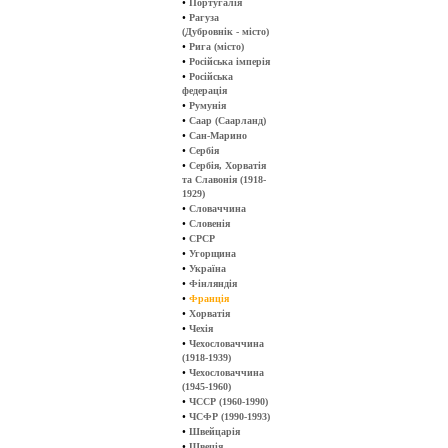
•
Португалія
•
Рагуза
(Дубровнік - місто)
•
Рига (місто)
•
Російська імперія
•
Російська
федерація
•
Румунія
•
Саар (Саарланд)
•
Сан-Марино
•
Сербія
•
Сербія, Хорватія
та Славонія (1918-
1929)
•
Словаччина
•
Словенія
•
СРСР
•
Угорщина
•
Україна
•
Фінляндія
•
Франція
•
Хорватія
•
Чехія
•
Чехословаччина
(1918-1939)
•
Чехословаччина
(1945-1960)
•
ЧССР (1960-1990)
•
ЧСФР (1990-1993)
•
Швейцарія
•
Швеція