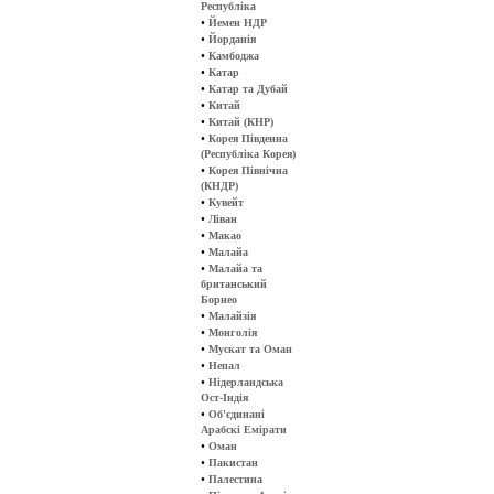
Республіка
•
Йемен НДР
•
Йорданія
•
Камбоджа
•
Катар
•
Катар та Дубай
•
Китай
•
Китай (КНР)
•
Корея Південна
(Республіка Корея)
•
Корея Північна
(КНДР)
•
Кувейт
•
Ліван
•
Макао
•
Малайа
•
Малайа та
британський
Борнео
•
Малайзія
•
Монголія
•
Мускат та Оман
•
Непал
•
Нідерландська
Ост-Індія
•
Об'єдинані
Арабскі Емірати
•
Оман
•
Пакистан
•
Палестина