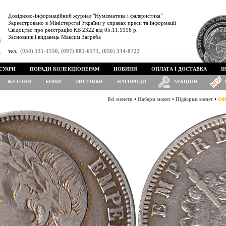
Довідково-інформаційний журнал "Нумізматика і фалеристика"
Зареєстровано в Міністерстві України у справах преси та інформації
Свідоцтво про реєстрацію КВ 2322 від 05.11.1996 р.
Засновник і видавець Максим Загреба
тел.:
(050) 331-1550, (097) 081-6571, (050) 334-0722
СУАРИ
ПОРАДИ КОЛЕКЦІОНЕРАМ
НОВИНИ
ОПЛАТА І ДОСТАВКА
І
ЖЕТОНИ
БОНИ
ЛИСТІВКИ
НАГОРОДИ
АУКЦІОН
•
•
•
Всі монети
Набори монет
Підборки монет
Обі