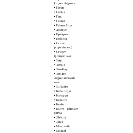
Східна Африка
•
Габон
•
Гамбія
•
Гана
•
Гвінея
•
Гвінея Бісау
•
Джибуті
•
Еритрея
•
Ефіопія
•
Єгипет
(королівство)
•
Єгипет
(республіка)
•
Заїр
•
Замбія
•
Занзібар
•
Західно
Африканський
союз
•
Зімбабве
•
Кабо-Верде
•
Камерун
•
Катанга
•
Кенія
•
Конго - Кіншаса
(ДРК)
•
Ліберія
•
Лівія
•
Маврикій
•
Малаві