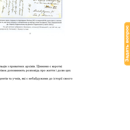
ьців з приватних архівів. Цінними є короткі
истівок доповнюють розповідь про життя і долю цих
нтів та учнів, які є небайдужими до історії своєго