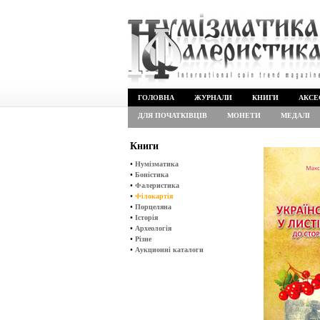
ГОЛОВНА
ЖУРНАЛИ
КНИГИ
АКСЕ
ДЛЯ ПОЧАТКІВЦІВ
МОНЕТИ
МЕДАЛІ
Книги
•
Нумізматика
•
Боністика
•
Фалеристика
•
Філокартія
•
Порцеляна
•
Історія
•
Археологія
•
Різне
•
Аукционні каталоги