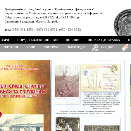
Довідково-інформаційний журнал "Нумізматика і фалеристика"
Зареєстровано в Міністерстві України у справах преси та інформації
Свідоцтво про реєстрацію КВ 2322 від 05.11.1996 р.
Засновник і видавець Максим Загреба
тел.:
(050) 331-1550, (097) 081-6571, (050) 334-0722
СУАРИ
ПОРАДИ КОЛЕКЦІОНЕРАМ
НОВИНИ
ОПЛАТА І ДОСТАВКА
І
ЖЕТОНИ
БОНИ
ЛИСТІВКИ
НАГОРОДИ
АУКЦІОН