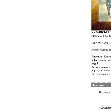
УКРАЇНСЬКІ СІЧ
Київ, 2014 р., 
ISBN 978-966-1
Автор: Олексан
Анотація: Книга
інформаційні ві
людей.
Книга є науково
народу та своєї
Всі ілюстрації к
Заказать
Вкажіть к