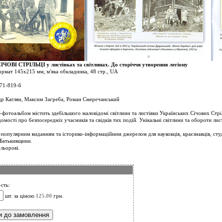
ОВІ СТРІЛЬЦІ у листівках та світлинах. До сторіччя утворення легіону
формат 145х215 мм, м'яка обкладинка, 48 стр., UA
71-819-6
др Каглян, Максим Загреба, Роман Смеречанський
-фотоальбом містить здебільшого маловідомі світлини та листівки Українських Січових Стріл
домості про безпосередніх учасників та свідків тих подій. Унікальні світлини та обороти л
-популярним виданням та історико-інформаційним джерелом для науковців, краєзнавців, студе
 Батькивщини.
ольорові.
-сть:
шт. за ціною
125.00
грн.